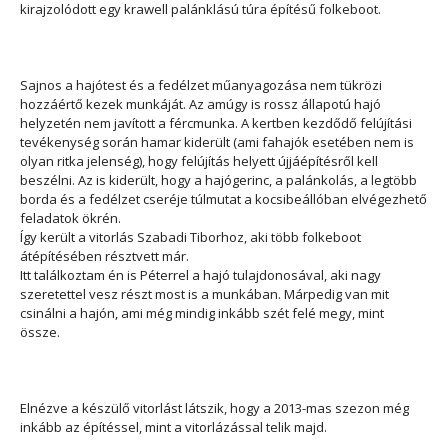
kirajzolódott egy krawell palánklású túra építésű folkeboot.
Sajnos a hajótest és a fedélzet műanyagozása nem tükrözi
hozzáértő kezek munkáját. Az amúgy is rossz állapotú hajó
helyzetén nem javított a fércmunka. A kertben kezdődő felújítási
tevékenység során hamar kiderült (ami fahajók esetében nem is
olyan ritka jelenség), hogy felújítás helyett újjáépítésről kell
beszélni. Az is kiderült, hogy a hajógerinc, a palánkolás, a legtöbb
borda és a fedélzet cseréje túlmutat a kocsibeállóban elvégezhető
feladatok ökrén.
Így került a vitorlás Szabadi Tiborhoz, aki több folkeboot
átépítésében résztvett már.
Itt találkoztam én is Péterrel a hajó tulajdonosával, aki nagy
szeretettel vesz részt most is a munkában. Márpedig van mit
csinálni a hajón, ami még mindig inkább szét felé megy, mint
össze.
Elnézve a készülő vitorlást látszik, hogy a 2013-mas szezon még
inkább az építéssel, mint a vitorlázással telik majd.