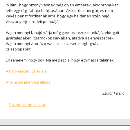
Jó látni, hogy bizony vannak még olyan emberek, akik örömüket
lelik egy régi fahajó felújításában. Akik erőt, energiát, és nem
kevés pénzt fordítanak arra, hogy egy hajdanán szép hajó
visszanyerje eredeti pompáját.
Vajon mennyi fahajó várja még gondos kezek munkáját eldugott
gyártelepeken, csarnokok sarkában, átadva az enyészetnek?
Vajon mennyi vitorlázó van, aki szívesen megfogná a
csiszolópapírt?
Én remélem, hogy sok. Na meg azt is, hogy egymásra találnak.
A hajó eredeti galériája
A felújítás jelenlegi állása
Szutor Ferenc
Facebook megosztás