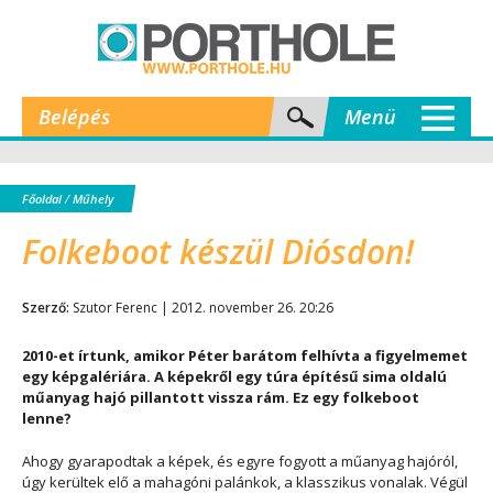
Belépés
Menü
Főoldal
/
Műhely
Folkeboot készül Diósdon!
Szerző:
Szutor Ferenc | 2012. november 26. 20:26
2010-et írtunk, amikor Péter barátom felhívta a figyelmemet
egy képgalériára. A képekről egy túra építésű sima oldalú
műanyag hajó pillantott vissza rám. Ez egy folkeboot
lenne?
Ahogy gyarapodtak a képek, és egyre fogyott a műanyag hajóról,
úgy kerültek elő a mahagóni palánkok, a klasszikus vonalak. Végül