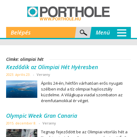
Belépés
Menü
Címke: olimpiai hét
Kezdődik az Olimpiai Hét Hyèresben
2023. április 23.
-
Verseny
Április 24-én, hétfőn várhatóan erős nyugati
szélben indul a tíz olimpiai hajóosztály
küzdelme. A Világkupa viadal szombaton az
éremfutamokkal ér véget.
Olympic Week Gran Canaria
2015. december 8.
-
Verseny
Tegnap fejeződött be az Olimpiai vitorlás hét a