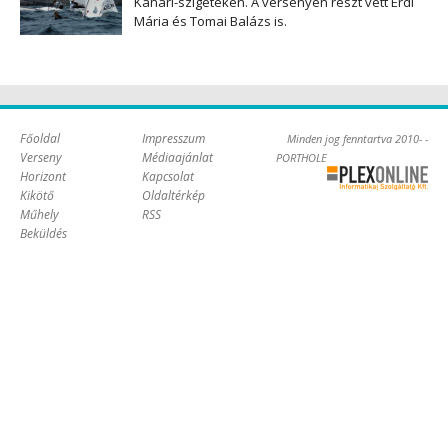
Kanári-szigeteken. A versenyen részt vett Érdi
Mária és Tomai Balázs is.
Főoldal
Impresszum
Minden jog fenntartva 2010- -
Verseny
Médiaajánlat
PORTHOLE
Horizont
Kapcsolat
Online Kft. -
Kikötő
Oldaltérkép
Szoftverfejlesztés,
Műhely
RSS
tárhelybérlés
Beküldés