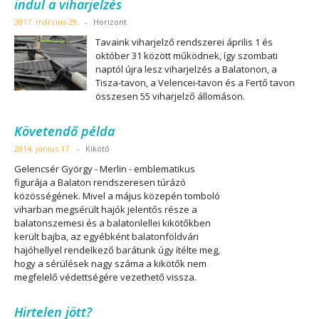
indul a viharjelzés
2017. március 29.
-
Horizont
Tavaink viharjelző rendszerei április 1 és
október 31 között működnek, így szombati
naptól újra lesz viharjelzés a Balatonon, a
Tisza-tavon, a Velencei-tavon és a Fertő tavon
összesen 55 viharjelző állomáson.
Követendő példa
2014. június 17.
-
Kikötő
Gelencsér György - Merlin - emblematikus
figurája a Balaton rendszeresen túrázó
közösségének. Mivel a május közepén tomboló
viharban megsérült hajók jelentős része a
balatonszemesi és a balatonlellei kikötőkben
került bajba, az egyébként balatonföldvári
hajóhellyel rendelkező barátunk úgy ítélte meg,
hogy a sérülések nagy száma a kikötők nem
megfelelő védettségére vezethető vissza.
Hirtelen jött?