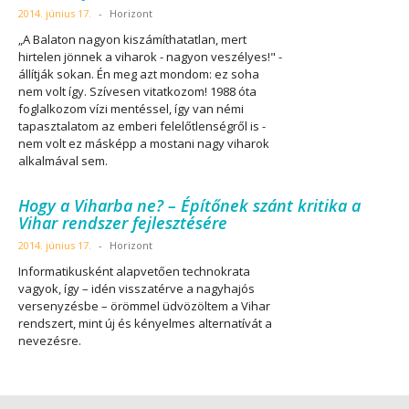
2014. június 17.
-
Horizont
„A Balaton nagyon kiszámíthatatlan, mert
hirtelen jönnek a viharok - nagyon veszélyes!" -
állítják sokan. Én meg azt mondom: ez soha
nem volt így. Szívesen vitatkozom! 1988 óta
foglalkozom vízi mentéssel, így van némi
tapasztalatom az emberi felelőtlenségről is -
nem volt ez másképp a mostani nagy viharok
alkalmával sem.
Hogy a Viharba ne? – Építőnek szánt kritika a
Vihar rendszer fejlesztésére
2014. június 17.
-
Horizont
Informatikusként alapvetően technokrata
vagyok, így – idén visszatérve a nagyhajós
versenyzésbe – örömmel üdvözöltem a Vihar
rendszert, mint új és kényelmes alternatívát a
nevezésre.