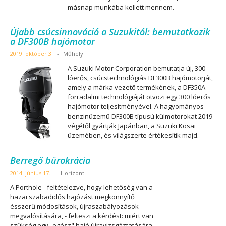
másnap munkába kellett mennem.
Újabb csúcsinnováció a Suzukitól: bemutatkozik
a DF300B hajómotor
2019. október 3.
-
Műhely
A Suzuki Motor Corporation bemutatja új, 300
lóerős, csúcstechnológiás DF300B hajómotorját,
amely a márka vezető termékének, a DF350A
forradalmi technológiáját ötvözi egy 300 lóerős
hajómotor teljesítményével. A hagyományos
benzinüzemű DF300B típusú külmotorokat 2019
végétől gyártják Japánban, a Suzuki Kosai
üzemében, és világszerte értékesítik majd.
Berregő bürokrácia
2014. június 17.
-
Horizont
A Porthole - feltételezve, hogy lehetőség van a
hazai szabadidős hajózást megkönnyítő
ésszerű módosítások, újraszabályozások
megvalósítására, - felteszi a kérdést: miért van
szükség egy „egész" hajó újravizsgáztatására,