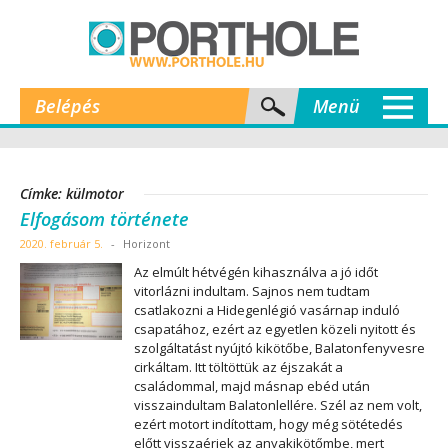
Belépés
Menü
Címke: külmotor
Elfogásom története
2020. február 5.
-
Horizont
Az elmúlt hétvégén kihasználva a jó időt
vitorlázni indultam. Sajnos nem tudtam
csatlakozni a Hidegenlégió vasárnap induló
csapatához, ezért az egyetlen közeli nyitott és
szolgáltatást nyújtó kikötőbe, Balatonfenyvesre
cirkáltam. Itt töltöttük az éjszakát a
családommal, majd másnap ebéd után
visszaindultam Balatonlellére. Szél az nem volt,
ezért motort indítottam, hogy még sötétedés
előtt visszaérjek az anyakikötőmbe, mert