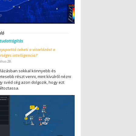
nló
 tudattágítás
ysporttá teheti a vitorlázást a
séges intelligencia?
úlius 28.
orlázásban sokkal könnyebb és
tesebb részt venni, mint kívülről nézni
gy svéd cég azon dolgozik, hogy ezt
ltoztassa.