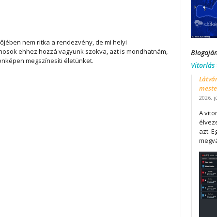
tőjében nem ritka a rendezvény, de mi helyi
onosok ehhez hozzá vagyunk szokva, azt is mondhatnám,
Blogajá
onképen megszínesíti életünket.
Vitorlás
Látván
mester
2026. j
A vit
élveze
azt. E
megvá