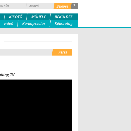
?
KIKÖTŐ
MŰHELY
BEKÜLDÉS
videó
Körkapcsolás
Kékszalag
iling TV