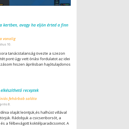
 a kertben, avagy ha eljön érted a finn
 a vonalig
úlius 10.
ora tanácstalanság övezte a szezon
ét pont úgy vett óriási fordulatot az idei
lázásom hiszen áprilisban hajótulajdonos
 elkészíthető receptek
íniás fehárbab saláta
rilis 8.
dínia olaját leöntjük,és halhúst villával
örjük. Rádobjuk a csicseriborsót, a
 és a félbevágott koktélparadicsomot. A
..