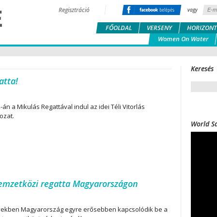
Regisztráció
vagy
FŐOLDAL
VERSENY
HORIZONT
Women On Water
Keresés
atta!
n a Mikulás Regattával indul az idei Téli Vitorlás
ozat.
World Sa
emzetközi regatta Magyarországon
években Magyarország egyre erősebben kapcsolódik be a