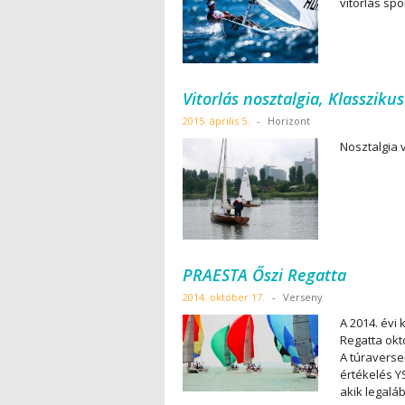
vitorlás sp
Vitorlás nosztalgia, Klassziku
2015. április 5.
-
Horizont
Nosztalgia v
PRAESTA Őszi Regatta
2014. október 17.
-
Verseny
A 2014. évi
Regatta okt
A túraverse
értékelés YS
akik legalá