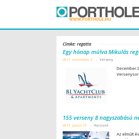
Címke: regatta
Egy hónap múlva Mikulás reg
2017. november 3.
-
Verseny
December 2-á
Versenysor
155 verseny 8 nagyszabású n
2017. június 13.
-
Horizont
Az elmúlt 