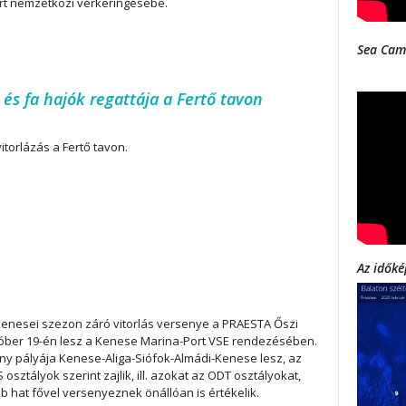
ort nemzetközi vérkeringésébe.
Sea Cam
s és fa hajók regattája a Fertő tavon
itorlázás a Fertő tavon.
Az időké
 kenesei szezon záró vitorlás versenye a PRAESTA Őszi
óber 19-én lesz a Kenese Marina-Port VSE rendezésében.
ny pályája Kenese-Aliga-Siófok-Almádi-Kenese lesz, az
 osztályok szerint zajlik, ill. azokat az ODT osztályokat,
bb hat fővel versenyeznek önállóan is értékelik.