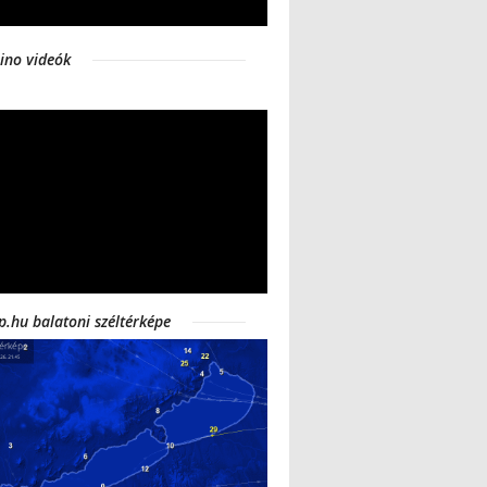
ino videók
p.hu balatoni széltérképe