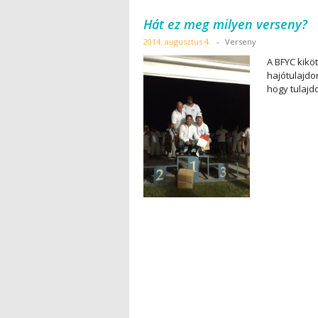
Hát ez meg milyen verseny?
2014. augusztus 4.
-
Verseny
A BFYC kikö
hajótulajd
hogy tulajd