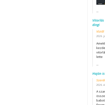
...
Vitorlás
dingi
Víztől
2026. j
Amekk
kezdet
vitor
lette
...
Hajón is
Szard
2026. áp
A szar
összet
babot
finom.