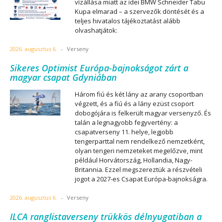
vízállása miatt az idei BMW Schneider Tabu
Kupa elmarad – a szervezők döntését és a
teljes hivatalos tájékoztatást alább
olvashatjátok:
2026. augusztus 6.
-
Verseny
Sikeres Optimist Európa-bajnokságot zárt a
magyar csapat Gdyniában
Három fiú és két lány az arany csoportban
végzett, és a fiú és a lány ezüst csoport
dobogójára is felkerült magyar versenyző. És
talán a legnagyobb fegyvertény: a
csapatverseny 11. helye, legjobb
tengerparttal nem rendelkező nemzetként,
olyan tengeri nemzeteket megelőzve, mint
például Horvátország, Hollandia, Nagy-
Britannia. Ezzel megszereztük a részvételi
jogot a 2027-es Csapat Európa-bajnokságra.
2026. augusztus 6.
-
Verseny
ILCA ranglistaverseny trükkös délnyugatiban a