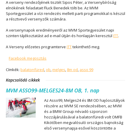
A verseny rendezőjének tisztét Sipos Péter, a Versenybíróság
elnökének feladatait Fluck Benedek tölti be. Az MVM
Sportegyesület a vízi rendezés mellett parti programokkal is készül
a résztvevő versenyzők számára.
A versenynapok eredményeiről az MVM Sportegyesület napi
szinten tájékoztatást ad e-mail útján és honlapján keresztül
ITT
.
A Verseny előzetes programterve
ITT
tekinthető meg.
Facebook megosztás
Címkék:
balatonfüred
,
ob
,
melges
,
8m od
,
asso 99
Kapcsolódó cikkek
MVM ASSO99-MELGES24-8M OB, 1. nap
Az Asso99, Melges24 és 8M OD hajóosztályok
részére az MVM SE rendezésében, az MVM
és a BMW Group névadó szponzori
hozzájárulásával a balatonfüredi volt OMFB
Kikötőben megvalósuló országos bajnokság
első versenynapja esővel köszöntötte a