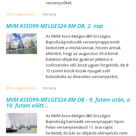
versenyzőket.
2014. augusztus 21.
-
Verseny
MVM ASSO99-MELGES24-8M OB, 2. nap
Az MVM Asso-Melges-8M Országos
Bajnokság második versenynapja ismét
kedvezett a vitorlázásnak, hiszen annak
ellenére, hogy az augusztus 20-a körüli
balatoni időjárást gyakran jellemzi a
szélcsendes idő, kicsit ugyan forgolódó, de 8-
12 csomó körüli észak-nyugati szél
biztosította az élvezetes versenyezést.
2014. augusztus 22.
-
Verseny
MVM ASSO99-MELGES24-8M OB - 9. futam után, a
10. futam előtt...
Az MVM Asso-Melges-8M Országos
Bajnokság harmadik versenynapján Sipos
Péter versenyrendező 11. órai rajtot
hirdetett, és bár az időjárás előrejelzés nem