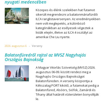
nyugati medencében
Közepes és élénk szelekben hat futamot
sikerült megrendezni a balatonmáriafürdői
ILCA ranglistaversenyen. Az eredményekben
nem volt meglepetés, a különböző
kategóriákban az esélyesek végeztek a
listák elején, illetve az ILCA 4 osztályt az
amerikai Che Liu nyerte.
2026. augusztus 6.
-
Verseny
Balatonfüredről rajtol az MVSZ Nagyhajós
Országos Bajnokság
A Magyar Vitorlás Szövetség (MVSZ) 2026.
augusztus 06-09. között rendezi meg a
Nagyhajós Országos Bajnokságot
Balatonfüreden. A verseny központja a
Kékszalag PORT kikötő, a futamokat pedig a
Balatonfüred, Alsóörs, Siófok, Zamárdi és
Tihany által határolt vízterületen bonyolítják
le.