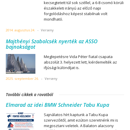
kecsegtetett túl sok széllel, a 6-8 csomó körüli
északkeleti irányú az előző napi
forgolódáshoz képest stabilnak volt
mondható.
2014. augusztus 24.
-
Verseny
Majthényi Szabolcsék nyerték az ASSO
bajnokságot
Meglepetésre Vida Péter fiatal csapata
abszolút 3. helyezett lett, kiérdemelték az
ifjúsági különdíjat is.
2025. szeptember 26.
-
Verseny
További cikkek a rovatból
Elmarad az idei BMW Schneider Tabu Kupa
Sajnálatos hírt kaptunk a Tabu Kupa
szervezőitől, amit ezúton szeretnénk mi is
megosztani veletek. A Balaton alacsony