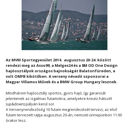
Az MVM Sportegyesület 2014. augusztus 20-24. között
rendezi meg az Asso99, a Melges24 és a 8M OD One Design
hajóosztályok országos bajnokságát Balatonfüreden, a
volt OMFB kikötőben. A verseny névadó szponzorai a
Magyar Villamos Művek és a BMW Group Hungary lesznek.
Mindhárom hajóosztály sportos, gyors hajó, így garanciát
jelentenek az izgalmas futamokra, amelyekre kreutz-hátszél
(up&down) pályán kerül sor.
A Versenyrendezőség 10 futam megrendezését tervezi, az első
futam tervezett rajtja augusztus 20-án, nemzeti ünnepünkön 11.00
órakor lesz.