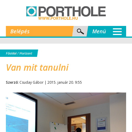
Belépés
Menü
Főoldal
/
Horizont
Van mit tanulni
Szerző:
Csuday Gábor | 2015. január 20. 9:55