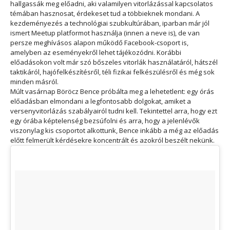
hallgassák meg előadni, aki valamilyen vitorlázással kapcsolatos
témában hasznosat, érdekeset tud a többieknek mondani. A
kezdeményezés a technológiai szubkultúrában, iparban már jól
ismert Meetup platformot használja (innen a neve is), de van
persze meghívásos alapon működő Facebook-csoport is,
amelyben az eseményekről lehet tájékozódni. Korábbi
előadásokon volt már szó bőszeles vitorlák használatáról, hátszél
taktikáról, hajófelkészítésről, téli fizikai felkészülésről és még sok
minden másról.
Múlt vasárnap Böröcz Bence próbálta meg a lehetetlent: egy órás
előadásban elmondani a legfontosabb dolgokat, amiket a
versenyvitorlázás szabályairól tudni kell. Tekintettel arra, hogy ezt
egy órába képtelenség bezsúfolni és arra, hogy a jelenlévők
viszonylag kis csoportot alkottunk, Bence inkább a még az előadás
előtt felmerült kérdésekre koncentrált és azokról beszélt nekünk.