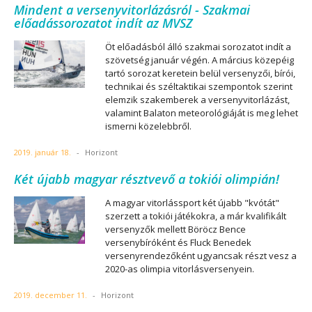
Mindent a versenyvitorlázásról - Szakmai
előadássorozatot indít az MVSZ
Öt előadásból álló szakmai sorozatot indít a
szövetség január végén. A március közepéig
tartó sorozat keretein belül versenyzői, bírói,
technikai és széltaktikai szempontok szerint
elemzik szakemberek a versenyvitorlázást,
valamint Balaton meteorológiáját is meg lehet
ismerni közelebbről.
2019. január 18.
-
Horizont
Két újabb magyar résztvevő a tokiói olimpián!
A magyar vitorlássport két újabb "kvótát"
szerzett a tokiói játékokra, a már kvalifikált
versenyzők mellett Böröcz Bence
versenybíróként és Fluck Benedek
versenyrendezőként ugyancsak részt vesz a
2020-as olimpia vitorlásversenyein.
2019. december 11.
-
Horizont