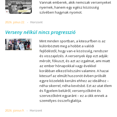
Vannak emberek, akik nemcsak versenyeket
nyernek, hanem egy egész közösség
szívében hagynak nyomot.
2026. július 22.
-
Horizont
Verseny nélkül nincs progresszió
Mint minden sportban, a kitesurfben is az
különbözteti meg a hobbit a valódi
fejlődéstől, hogy van-e közösség, rendszer
és visszajelzés. A versenyek épp ezt adják:
mércét, fókuszt, és azt az izgalmat, ami miatt
az ember hónapokkal vagy évekkel
korábban elkezd készülni valamire. A hazai
kitesurf az elmúlt huszonöt évben próbált
egyre közelebb kerülni ehhez az ideálhoz –
néha sikerrel, néha kevésbé. Ezt az utat élem
és figyelem belülről, versenyzőként és
szervezőként egyaránt – ez a cikk ennek a
személyes összefoglalója.
2026. június 9.
-
Horizont