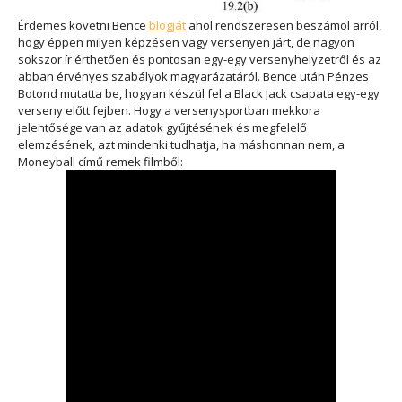
Érdemes követni Bence
blogját
ahol rendszeresen beszámol arról,
hogy éppen milyen képzésen vagy versenyen járt, de nagyon
sokszor ír érthetően és pontosan egy-egy versenyhelyzetről és az
abban érvényes szabályok magyarázatáról. Bence után Pénzes
Botond mutatta be, hogyan készül fel a Black Jack csapata egy-egy
verseny előtt fejben. Hogy a versenysportban mekkora
jelentősége van az adatok gyűjtésének és megfelelő
elemzésének, azt mindenki tudhatja, ha máshonnan nem, a
Moneyball című remek filmből: