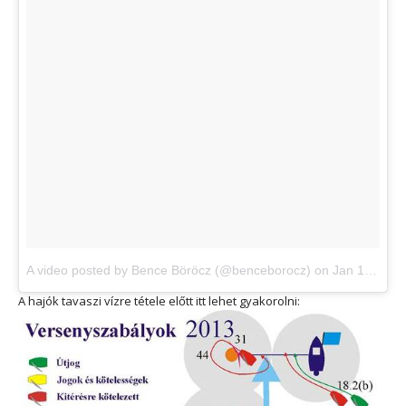
A video posted by Bence Böröcz (@benceborocz)
on
Jan 19, 2015 at 6:55am PST
A hajók tavaszi vízre tétele előtt itt lehet gyakorolni: