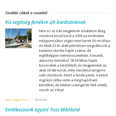
További cikkek a rovatból
Kis segítség fenékre ült barátainknak
Mire ez az írás megjelenik a balatoni átlag
vízmérce közel kerül a 2003-as történelmi
mélypont július végén mért kerek 50 cm-éhez.
Az eltelt 23 év alatt jelentősen megváltozott a
balatoni vitorlás hajók száma, de
legfőképpen méretösszetétele. A kisebb,
alacsony merülésű 18-24 lábas hajók
kiszorultak a kikötőkből, és megjelentek az
akár 50 láb körüli, mély merülésű tengerre
való vitorlások. Kitört a fenék pánik. A belső
migráció célba vette a még hajózható
kikötőket, de többen a tengerek felé vették,
veszik az irányt.
2026. augusztus 5.
-
Horizont
Emlékezzünk együtt Tuss Miklósra!