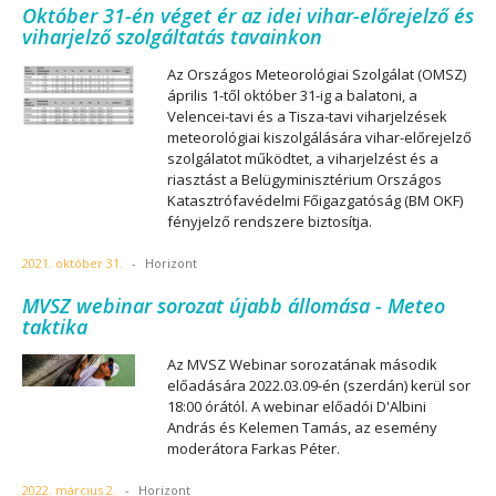
Október 31-én véget ér az idei vihar-előrejelző és
viharjelző szolgáltatás tavainkon
Az Országos Meteorológiai Szolgálat (OMSZ)
április 1-től október 31-ig a balatoni, a
Velencei-tavi és a Tisza-tavi viharjelzések
meteorológiai kiszolgálására vihar-előrejelző
szolgálatot működtet, a viharjelzést és a
riasztást a Belügyminisztérium Országos
Katasztrófavédelmi Főigazgatóság (BM OKF)
fényjelző rendszere biztosítja.
2021. október 31.
-
Horizont
MVSZ webinar sorozat újabb állomása - Meteo
taktika
Az MVSZ Webinar sorozatának második
előadására 2022.03.09-én (szerdán) kerül sor
18:00 órától. A webinar előadói D'Albini
András és Kelemen Tamás, az esemény
moderátora Farkas Péter.
2022. március 2.
-
Horizont