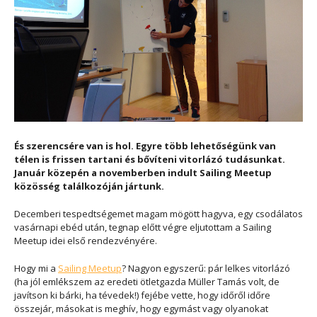
És szerencsére van is hol. Egyre több lehetőségünk van
télen is frissen tartani és bővíteni vitorlázó tudásunkat.
Január közepén a novemberben indult Sailing Meetup
közösség találkozóján jártunk.
Decemberi tespedtségemet magam mögött hagyva, egy csodálatos
vasárnapi ebéd után, tegnap előtt végre eljutottam a Sailing
Meetup idei első rendezvényére.
Hogy mi a
Sailing Meetup
? Nagyon egyszerű: pár lelkes vitorlázó
(ha jól emlékszem az eredeti ötletgazda Müller Tamás volt, de
javítson ki bárki, ha tévedek!) fejébe vette, hogy időről időre
összejár, másokat is meghív, hogy egymást vagy olyanokat