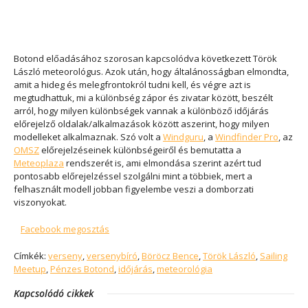
Botond előadásához szorosan kapcsolódva következett Török
László meteorológus. Azok után, hogy általánosságban elmondta,
amit a hideg és melegfrontokról tudni kell, és végre azt is
megtudhattuk, mi a különbség zápor és zivatar között, beszélt
arról, hogy milyen különbségek vannak a különböző időjárás
előrejelző oldalak/alkalmazások között aszerint, hogy milyen
modelleket alkalmaznak. Szó volt a
Windguru
, a
Windfinder Pro
, az
OMSZ
előrejelzéseinek különbségeiről és bemutatta a
Meteoplaza
rendszerét is, ami elmondása szerint azért tud
pontosabb előrejelzéssel szolgálni mint a többiek, mert a
felhasznált modell jobban figyelembe veszi a domborzati
viszonyokat.
Facebook megosztás
Címkék:
verseny
,
versenybíró
,
Böröcz Bence
,
Török László
,
Sailing
Meetup
,
Pénzes Botond
,
időjárás
,
meteorológia
Kapcsolódó cikkek