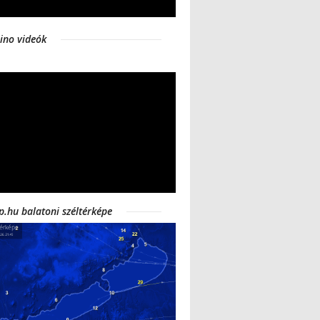
ino videók
p.hu balatoni széltérképe