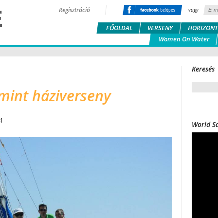
Regisztráció
vagy
FŐOLDAL
VERSENY
HORIZONT
Women On Water
Keresés
mint háziverseny
41
World Sa