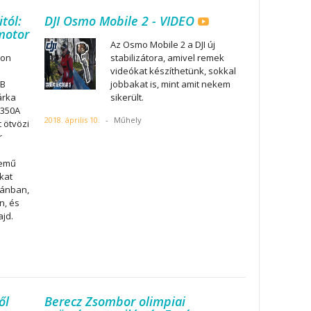
tól:
DJI Osmo Mobile 2 - VIDEO
motor
Az Osmo Mobile 2 a DJI új
ion
stabilizátora, amivel remek
videókat készíthetünk, sokkal
0B
jobbakat is, mint amit nekem
árka
sikerült.
F350A
2018. április 10.
-
Műhely
 ötvözi
r
zemű
kat
pánban,
n, és
ajd.
ől
Berecz Zsombor olimpiai