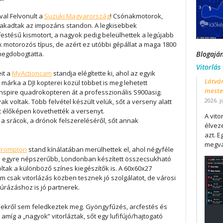
val Felvonult a
Suzuki Magyarország
! Csónakmotorok,
 akadtak az impozáns standon. A legkisebbek
festésű kismotort, a nagyok pedig beleülhettek a legújabb
motorozós típus, de azért ez utóbbi gépállat a maga 1800
megdobogtatta.
Blogajá
Vitorlás
it a
MyActioncam
standja elégítette ki, ahol az egyik
Látván
árka a DJI kopterei közül többet is meg lehetett
mester
Inspire quadrokopteren át a professzionális S900asig.
2026. j
ak voltak. Több felvétel készült velük, sőt a verseny alatt
t élőképen követhették a versenyt.
A vit
 a srácok, a drónok felszereléséről, sőt annak
élveze
azt. E
megvá
Brompton
stand kínálatában merülhettek el, ahol négyféle
 az egyre népszerűbb, Londonban készített összecsukható
ltak a különböző színes kiegészítők is. A 60x60x27
m csak vitorlázás közben tesznek jó szolgálatot, de városi
úrázáshoz is jó partnerek.
ekről sem feledkeztek meg. Gyöngyfűzés, arcfestés és
míg a „nagyok” vitorláztak, sőt egy lufifújó/hajtogató