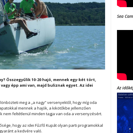
Sea Cam
ny? Összegyűlik 10-20 hajó, mennek egy-két tört,
vagy épp ami van, majd buliznak egyet. Az idei
Az időké
lönbözteti meg a „a nagy” versenyektől, hogy míg oda
patokkal mennek a hajók, a kikötőkbe jellemzően
k nem feltétlenül minden tagja van oda a versenyzésért.
sége, hogy az idei Fűzfő Kupát olyan parti programokkal
egyaránt a kedvére való.