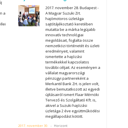
új
.
2017. november 28. Budapest -
n a
A Magyar Suzuki Zrt.
hajómotoros üzletága
llei
sajtótájékoztató keretében
mutatta be a márka legújabb
innovatív technológiai
megoldásait, foglalta össze
nemzetközi történetét és üzleti
eredményeit, valamint
ismertette a hajózási
termékekkel kapcsolatos
további céljait. Az eseményen a
vállalat magyarországi
pénzügyi partnereként a
Merkantil Bank Zrt. is jelen volt,
illetve bemutatkozott az egyedi
újításairól ismert Flaar Mérnöki
Tervező és Szolgáltató Kft. is,
akivel a Suzuki hajózási
üzletága 2 éve együttműködési
megállapodást kötött.
2017. november 30.
-
Horizont