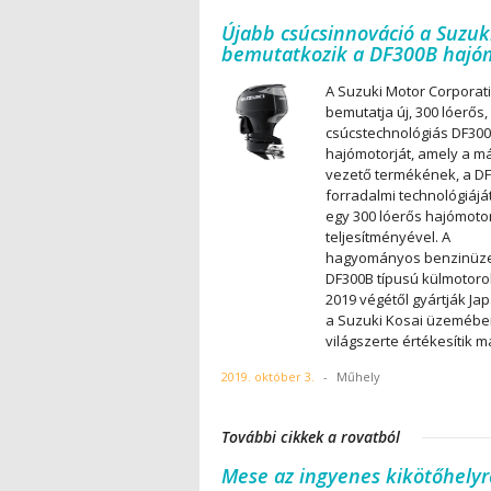
Újabb csúcsinnováció a Suzuki
bemutatkozik a DF300B hajó
A Suzuki Motor Corporat
bemutatja új, 300 lóerős,
csúcstechnológiás DF30
hajómotorját, amely a m
vezető termékének, a D
forradalmi technológiáját
egy 300 lóerős hajómoto
teljesítményével. A
hagyományos benzinü
DF300B típusú külmotoro
2019 végétől gyártják Ja
a Suzuki Kosai üzemébe
világszerte értékesítik m
2019. október 3.
-
Műhely
További cikkek a rovatból
Mese az ingyenes kikötőhelyr