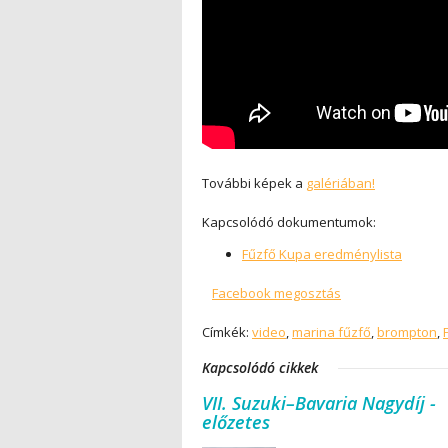
További képek a
galériában!
Kapcsolódó dokumentumok:
Fűzfő Kupa eredménylista
Facebook megosztás
Címkék:
video
,
marina fűzfő
,
brompton
,
Kapcsolódó cikkek
VII. Suzuki–Bavaria Nagydíj -
előzetes