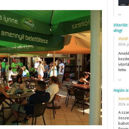
...
Vitorlás
dingi
Víztől
2026. j
Amekk
kezdet
vitor
lette
...
Hajón is
Szard
2026. áp
A szar
összet
babot
finom.