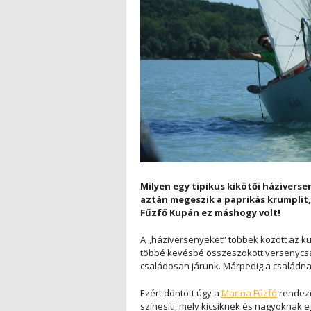
Milyen egy tipikus kikötői háziverse
aztán megeszik a paprikás krumplit, 
Fűzfő Kupán ez máshogy volt!
A „háziversenyeket” többek között az kü
többé kevésbé összeszokott versenycsa
családosan járunk. Márpedig a családna
Ezért döntött úgy a
Marina Fűzfő
rendező
színesíti, mely kicsiknek és nagyoknak 