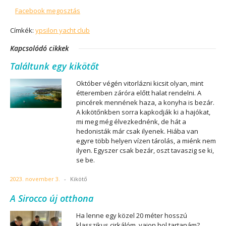
Facebook megosztás
Címkék:
ypsilon yacht club
Kapcsolódó cikkek
Találtunk egy kikötőt
Október végén vitorlázni kicsit olyan, mint
étteremben záróra előtt halat rendelni. A
pincérek mennének haza, a konyha is bezár.
A kikötőnkben sorra kapkodják ki a hajókat,
mi meg még élvezkednénk, de hát a
hedonisták már csak ilyenek. Hiába van
egyre több helyen vízen tárolás, a miénk nem
ilyen. Egyszer csak bezár, oszt tavaszig se ki,
se be.
2023. november 3.
-
Kikötő
A Sirocco új otthona
Ha lenne egy közel 20 méter hosszú
klasszikus cirkálóm, vajon hol tartanám?