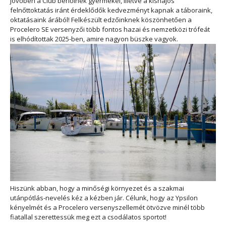
jövőben a Club bérlőinek gyermekei, illetve a kishajós
felnőttoktatás iránt érdeklődők kedvezményt kapnak a táboraink,
oktatásaink árából! Felkészült edzőinknek köszönhetően a
Procelero SE versenyzői több fontos hazai és nemzetközi trófeát
is elhódítottak 2025-ben, amire nagyon büszke vagyok.
Hiszünk abban, hogy a minőségi környezet és a szakmai
utánpótlás-nevelés kéz a kézben jár. Célunk, hogy az Ypsilon
kényelmét és a Procelero versenyszellemét ötvözve minél több
fiatallal szerettessük meg ezt a csodálatos sportot!