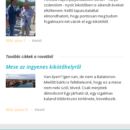
számolom - nyolc kikötőben is sikerült éveket
eltöltenem. Kellő tapasztalattal
elmondhatom, hogy pontosan meg tudom
fogalmazni mit várok el egy kikötőtől.
2024. július 7.
-
Kikötő
További cikkek a rovatból
Mese az ingyenes kikötőhelyről
Van ilyen? Igen van, de nem a Balatonon.
Mielőtt bárki is feltételezné, hogy ez a mese
nem neki szól, téved. Csak merjetek
álmodozni! Egy járható út, egy izgalmas
kaland többrészes története, következik.
2026. június 23.
-
Kikötő