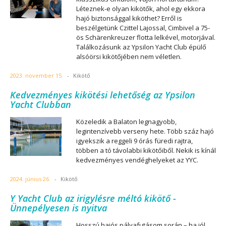
Léteznek-e olyan kikötők, ahol egy ekkora
hajó biztonsággal kiköthet? Erről is
beszélgetünk Czittel Lajossal, Cimbivel a 75-
ös Schärenkreuzer flotta lelkével, motorjával.
Találkozásunk az Ypsilon Yacht Club épülő
alsóörsi kikötőjében nem véletlen.
2023. november 15.
-
Kikötő
Kedvezményes kikötési lehetőség az Ypsilon
Yacht Clubban
Közeledik a Balaton legnagyobb,
legintenzívebb verseny hete. Több száz hajó
igyekszik a reggeli 9 órás füredi rajtra,
többen a tó távolabbi kikötőiből. Nekik is kínál
kedvezményes vendéghelyeket az YYC.
2024. június 26.
-
Kikötő
Y Yacht Club az irigylésre méltó kikötő -
Ünnepélyesen is nyitva
Hosszú hajós pályafutásom során – ha jól