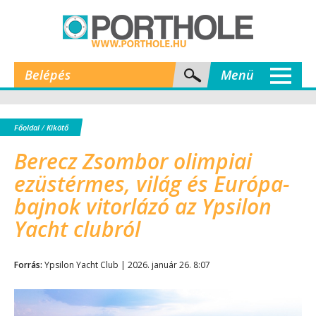
Belépés
Menü
Főoldal
/
Kikötő
Berecz Zsombor olimpiai
ezüstérmes, világ és Európa-
bajnok vitorlázó az Ypsilon
Yacht clubról
Forrás:
Ypsilon Yacht Club | 2026. január 26. 8:07