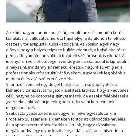
A kikötő nagyon tudatosan, jól átgondolt funkciók mentén került
kialakításra: változatos méretű hajóhelyei a Balatonon fellelhető
összes vitorlástípust ki tudják szolgálni. Az Ypsilon egyik nagy
előnye, hogy a helyek teljesen hullámvédettek, a belső öbölrész
pedig a folyamatosan változó balatoni széljárásnak is ellenáll. Az
idei nyáron volt lehetőségem vendégként a családdal is kipróbálni
a helyszínt, mindannyian remekül éreztük magunkat. Amíg én a
professzionális infrastruktúrát figyeltem, a gyerekek leginkább a
medencét és a játszóteret élvezték.
Vitorlázó szemmel egy dolgot hiányoltam: a sólyapályát és a
kishajós vitorlázást támogató kialakítást. Érthető, hogy a kedvtelési
célú, nagyhajós közösség igényei mások, de ezzel a felépítéssel a
gyermekek oktatását jelenleg nem tudja saját keretein belül
megoldani az Y.
Szakosztályvezetőkén is szívügyem, illetve egyesületünk, a
Procelero SE számára is kiemelten fontos az utánpótlás-nevelés
és a sport szeretetének átadása. Örülök, hogy az Ypsilonnal
megállapodva egy olyan közös megoldást találtunk, miszerint a