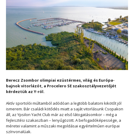
Berecz Zsombor olimpiai ezüstérmes, világ és Európa-
bajnok vitorlázót, a Procelero SE szakosztályvezetőjét
kérdeztük az Y-ról.
Aktív sportolói múltamból adódóan a legtöbb balatoni kikötőt jól
ismerem. Bár családi kötődés miatt a saját vitorlásunk Csopakon
áll, az Ypsilon Yacht Club már az első látogatásomkor – még a
fejlesztési szakaszban – lenyűgözött. A befogadóképessége, a
méretei valamint a műszaki megoldásai egyértelműen európai
színvonalúak.