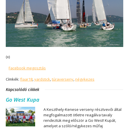
(x)
Facebook megosztás
Címkék:
flaar18
,
yardstick
,
túraverseny
,
négykezes
Kapcsolódó cikkek
Go West Kupa
A Keszthely-Kenese verseny résztvevői által
megfogalmazott ötletre reagálva tavaly
rendeztük meg először a Go West! Kupát,
amelyet a szóló/négykezes műfaj