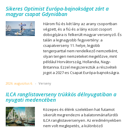
Sikeres Optimist Európa-bajnokságot zárt a
magyar csapat Gdyniában
Három fiú és két lány az arany csoportban
végzett, és a fiú és a lány ezüst csoport
dobogójára is felkerült magyar versenyző. És
talán a legnagyobb fegyvertény: a
csapatverseny 11. helye, legjobb
tengerparttal nem rendelkező nemzetként,
olyan tengeri nemzeteket megelőzve, mint
például Horvátország, Hollandia, Nagy-
Britannia. Ezzel megszereztük a részvételi
jogot a 2027-es Csapat Európa-bajnokságra.
2026. augusztus 6.
-
Verseny
ILCA ranglistaverseny trükkös délnyugatiban a
nyugati medencében
Közepes és élénk szelekben hat futamot
sikerült megrendezni a balatonmáriafürdői
ILCA ranglistaversenyen. Az eredményekben
nem volt meglepetés, a különböző