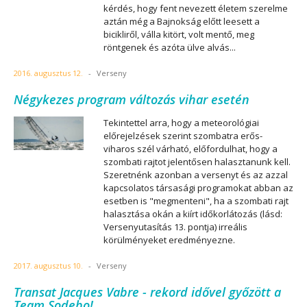
kérdés, hogy fent nevezett életem szerelme
aztán még a Bajnokság előtt leesett a
bicikliről, válla kitört, volt mentő, meg
röntgenek és azóta ülve alvás...
2016. augusztus 12.
-
Verseny
Négykezes program változás vihar esetén
Tekintettel arra, hogy a meteorológiai
előrejelzések szerint szombatra erős-
viharos szél várható, előfordulhat, hogy a
szombati rajtot jelentősen halasztanunk kell.
Szeretnénk azonban a versenyt és az azzal
kapcsolatos társasági programokat abban az
esetben is "megmenteni", ha a szombati rajt
halasztása okán a kiírt időkorlátozás (lásd:
Versenyutasítás 13. pontja) irreális
körülményeket eredményezne.
2017. augusztus 10.
-
Verseny
Transat Jacques Vabre - rekord idővel győzött a
Team Sodebo!