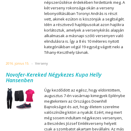
népszerűsítése érdekében hirdettünk meg. A
két verseny rokonsága okán a verseny
lebonyolításában Toronyi András is részt
vett, akinek ezúton is köszönjük a segítségét.
Idén a résztvevő hajótípusokat azon hajókra
korlátoztuk, amelyek a versenykiírás alapján
alkalmasak a másnapi szóló versenyen való
elindulásra is. Így a 8 és 10 méteres nyitott
kategóriákban végül 19 egység vágott neki a
Tihany-Keszthely távnak.
2016. június 15.
-
Verseny
Novofer-Kereked Négykezes Kupa Helly
Hansenben
Úgy kezdődött az egész, hogy eldöntöttem,
augusztus 7-én vasárnap kimegyek Eplénybe
megtekinteni az Országos Downhill
Bajnokságot és azt, hogy életem szerelme
valószínűleg kitöri a nyakát. Ezért, meg mert
még sosem indultam négykezes versenyen,
a Beszédes József Emlékverseny helyett
csak a szombatot akartam bevállalni. Az más