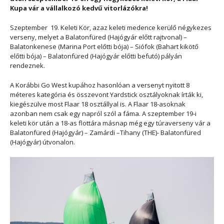
Kupa vár a vállalkozó kedvű vitorlázókra!
Szeptember 19. Keleti Kör, azaz keleti medence kerülő négykezes
verseny, melyet a Balatonfüred (Hajógyár előtt rajtvonal) –
Balatonkenese (Marina Port előtti bója) – Siófok (Bahart kikötő
előtti bója) – Balatonfüred (Hajógyár előtti befutó) pályán
rendeznek.
A Korábbi Go West kupához hasonlóan a versenyt nyitott 8
méteres kategória és összevont Yardstick osztályoknak írták ki,
kiegészülve most Flaar 18 osztállyal is. A Flaar 18-asoknak
azonban nem csak egy napról szól a fáma. A szeptember 19-i
keleti kör után a 18-as flottára másnap még egy túraverseny vár a
Balatonfüred (Hajógyár) – Zamárdi –Tihany (THE)- Balatonfüred
(Hajógyár) útvonalon.