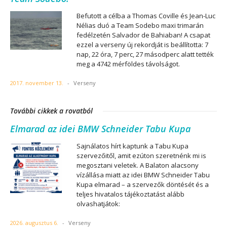
Befutott a célba a Thomas Coville és Jean-Luc
Nélias duó a Team Sodebo maxi trimarán
fedélzetén Salvador de Bahiaban! A csapat
ezzel a verseny új rekordját is beállította: 7
nap, 22 óra, 7 perc, 27 másodperc alatt tették
meg a 4742 mérföldes távolságot.
2017. november 13.
-
Verseny
További cikkek a rovatból
Elmarad az idei BMW Schneider Tabu Kupa
Sajnálatos hírt kaptunk a Tabu Kupa
szervezőitől, amit ezúton szeretnénk mi is
megosztani veletek. A Balaton alacsony
vízállása miatt az idei BMW Schneider Tabu
Kupa elmarad – a szervezők döntését és a
teljes hivatalos tájékoztatást alább
olvashatjátok:
2026. augusztus 6.
-
Verseny