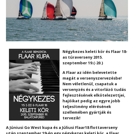
Négykezes keleti kör és Flaar 18-
as túraverseny 2015.
szeptember 19.(-20.)
A Flaar az idén belevetette
magát a versenyszervezésbe!
Nem véletlenül, csapatuk a
versenyzés és a vitorlázó tudás
fejlesztésének elkötelezettjei,
hajóikat pedig az egyre jobb
teljesítmény elérésének
szellemében gyártják és
tervezik!
A Júniusi Go West kupa és a Júliusi Flaar18 flottaverseny
után szeptember 19-én egy négykezes keleti kör, a Flaar