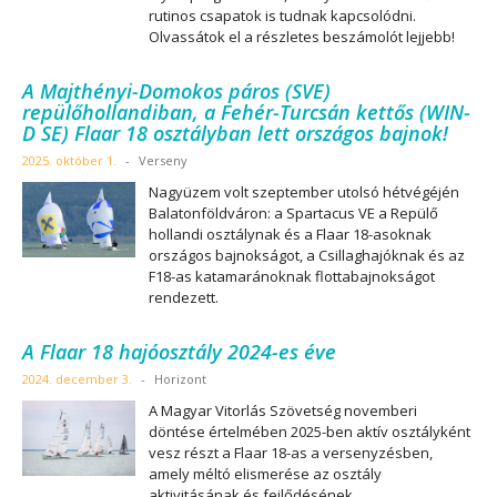
rutinos csapatok is tudnak kapcsolódni.
Olvassátok el a részletes beszámolót lejjebb!
A Majthényi-Domokos páros (SVE)
repülőhollandiban, a Fehér-Turcsán kettős (WIN-
D SE) Flaar 18 osztályban lett országos bajnok!
2025. október 1.
-
Verseny
Nagyüzem volt szeptember utolsó hétvégéjén
Balatonföldváron: a Spartacus VE a Repülő
hollandi osztálynak és a Flaar 18-asoknak
országos bajnokságot, a Csillaghajóknak és az
F18-as katamaránoknak flottabajnokságot
rendezett.
A Flaar 18 hajóosztály 2024-es éve
2024. december 3.
-
Horizont
A Magyar Vitorlás Szövetség novemberi
döntése értelmében 2025-ben aktív osztályként
vesz részt a Flaar 18-as a versenyzésben,
amely méltó elismerése az osztály
aktivitásának és fejlődésének.