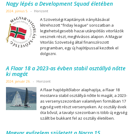
Nagy lépés a Development Squad életében
2024. június 5.
-
Horizont
A Szövetségi Kapitányok irányításával
létrehozott “friday league” sorozatban a
legtehetségesebb hazai utánpótlás vitorlázók
vesznek részt, meghívásos alapon. A Magyar
Vitorlás Szövetség által finanszírozott
programban, egy új hajótípussal kezdtek el
dolgozni.
A Flaar 18 a 2023-as évben stabil osztállyá nőtte
ki magát
2024. január 26.
-
Horizont
A Flaar hajóépítőlabor alaphajója, a Flaar 18
mostanra stabil osztállyá nőtte ki magát, a 2023-
as versenyszezonban valamilyen formában 17
egység vett részt versenyeken. Az osztály évek
óta bővül, a tavalyi szezonban is több új egység
szállt be bukkant fel az osztály életében.
Magyar győzelem született a Nacra 15