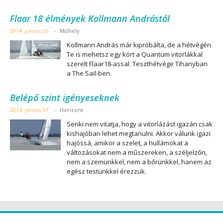
Flaar 18 élmények Kollmann Andrástól
2014. június 26.
-
Műhely
Kollmann András már kipróbálta, de a hétvégén
Te is mehetsz egy kört a Quantum vitorlákkal
szerelt Flaar18-assal. Teszthétvége Tihanyban
a The Sail-ben.
Belépő szint igényeseknek
2014. június 17.
-
Horizont
Senki nem vitatja, hogy a vitorlázást igazán csak
kishajóban lehet megtanulni. Akkor válunk igazi
hajóssá, amikor a szelet, a hullámokat a
változásokat nem a műszereken, a széljelzőn,
nem a szemünkkel, nem a bőrünkkel, hanem az
egész testünkkel érezzük.