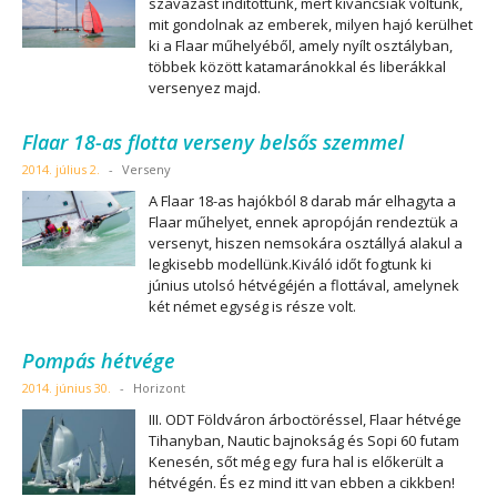
szavazást indítottunk, mert kíváncsiak voltunk,
mit gondolnak az emberek, milyen hajó kerülhet
ki a Flaar műhelyéből, amely nyílt osztályban,
többek között katamaránokkal és liberákkal
versenyez majd.
Flaar 18-as flotta verseny belsős szemmel
2014. július 2.
-
Verseny
A Flaar 18-as hajókból 8 darab már elhagyta a
Flaar műhelyet, ennek apropóján rendeztük a
versenyt, hiszen nemsokára osztállyá alakul a
legkisebb modellünk.Kiváló időt fogtunk ki
június utolsó hétvégéjén a flottával, amelynek
két német egység is része volt.
Pompás hétvége
2014. június 30.
-
Horizont
III. ODT Földváron árboctöréssel, Flaar hétvége
Tihanyban, Nautic bajnokság és Sopi 60 futam
Kenesén, sőt még egy fura hal is előkerült a
hétvégén. És ez mind itt van ebben a cikkben!