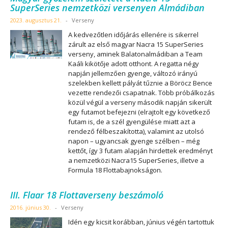
SuperSeries nemzetközi versenyen Almádiban
2023. augusztus 21.
-
Verseny
A kedvezőtlen időjárás ellenére is sikerrel
zárult az első magyar Nacra 15 SuperSeries
verseny, aminek Balatonalmádiban a Team
Kaáli kikötője adott otthont. A regatta négy
napján jellemzően gyenge, változó irányú
szelekben kellett pályát tűznie a Böröcz Bence
vezette rendezői csapatnak. Több próbálkozás
közül végül a verseny második napján sikerült
egy futamot befejezni (elrajtolt egy következő
futam is, de a szél gyengülése miatt azt a
rendező félbeszakította), valamint az utolsó
napon – ugyancsak gyenge szélben – még
kettőt, így 3 futam alapján hirdettek eredményt
a nemzetközi Nacra15 SuperSeries, illetve a
Formula 18 Flottabajnokságon.
III. Flaar 18 Flottaverseny beszámoló
2016. június 30.
-
Verseny
Idén egy kicsit korábban, június végén tartottuk