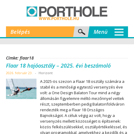
Belépés
Menü
Címke: flaar18
Flaar 18 hajóosztály – 2025. évi beszámoló
2026. február 23.
-
Horizont
A 2025-ös szezon a Flaar 18 osztály számára a
stabil és a minőségi egytestű versenyzés éve
volt: a One Design Balaton Tour mind a négy
állomásán figyelemre méltó mezőnnyel vettek
részt, szeptemberben pedig Balatonföldváron
rendezték meg a Flaar 18 Országos
Bajnokságot. A céluk végig az volt, hogy a
versenyzés mellett közösséget is építsenek:
közös felkészülésekkel, osztályértékeléssel, és
olyan programokkal, amelyekhez a kezdők és a