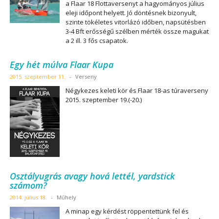
a Flaar 18 Flottaversenyt a hagyományos július
eleji időpont helyett. Jó döntésnek bizonyult,
szinte tökéletes vitorlázó időben, napsütésben
3-4 Bft erősségű szélben mérték össze magukat
a 2 ill. 3 fős csapatok.
Egy hét múlva Flaar Kupa
2015. szeptember 11.
-
Verseny
Négykezes keleti kör és Flaar 18-as túraverseny
2015. szeptember 19.(-20.)
Osztályugrás avagy hová lettél, yardstick
számom?
2014. július 18.
-
Műhely
A minap egy kérdést röppentettünk fel és