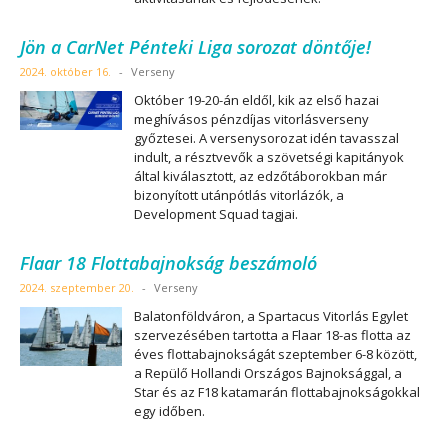
Jön a CarNet Pénteki Liga sorozat döntője!
2024. október 16.
-
Verseny
Október 19-20-án eldől, kik az első hazai
meghívásos pénzdíjas vitorlásverseny
győztesei. A versenysorozat idén tavasszal
indult, a résztvevők a szövetségi kapitányok
által kiválasztott, az edzőtáborokban már
bizonyított utánpótlás vitorlázók, a
Development Squad tagjai.
Flaar 18 Flottabajnokság beszámoló
2024. szeptember 20.
-
Verseny
Balatonföldváron, a Spartacus Vitorlás Egylet
szervezésében tartotta a Flaar 18-as flotta az
éves flottabajnokságát szeptember 6-8 között,
a Repülő Hollandi Országos Bajnoksággal, a
Star és az F18 katamarán flottabajnokságokkal
egy időben.