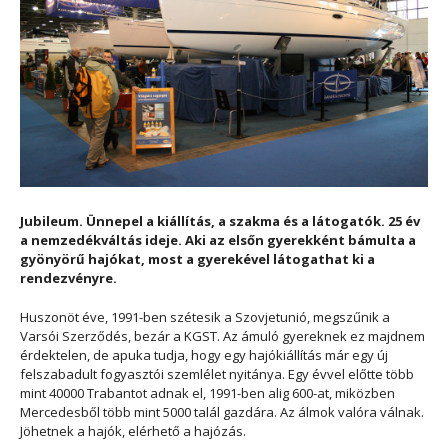
Jubileum. Ünnepel a kiállítás, a szakma és a látogatók. 25 év
a nemzedékváltás ideje. Aki az elsőn gyerekként bámulta a
gyönyörű hajókat, most a gyerekével látogathat ki a
rendezvényre.
Huszonöt éve, 1991-ben szétesik a Szovjetunió, megszűnik a
Varsói Szerződés, bezár a KGST. Az ámuló gyereknek ez majdnem
érdektelen, de apuka tudja, hogy egy hajókiállítás már egy új
felszabadult fogyasztói szemlélet nyitánya. Egy évvel előtte több
mint 40000 Trabantot adnak el, 1991-ben alig 600-at, miközben
Mercedesből több mint 5000 talál gazdára. Az álmok valóra válnak.
Jöhetnek a hajók, elérhető a hajózás.