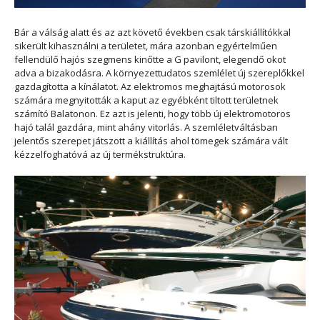
Bár a válság alatt és az azt követő években csak társkiállítókkal
sikerült kihasználni a területet, mára azonban egyértelműen
fellendülő hajós szegmens kinőtte a G pavilont, elegendő okot
adva a bizakodásra. A környezettudatos szemlélet új szereplőkkel
gazdagította a kínálatot. Az elektromos meghajtású motorosok
számára megnyitották a kaput az egyébként tiltott területnek
számító Balatonon. Ez azt is jelenti, hogy több új elektromotoros
hajó talál gazdára, mint ahány vitorlás. A szemléletváltásban
jelentős szerepet játszott a kiállítás ahol tömegek számára vált
kézzelfoghatóvá az új termékstruktúra.