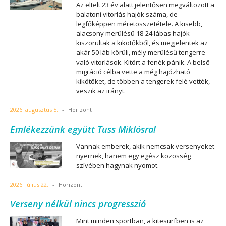
Az eltelt 23 év alatt jelentősen megváltozott a
balatoni vitorlás hajók száma, de
legfőképpen méretösszetétele. A kisebb,
alacsony merülésű 18-24 lábas hajók
kiszorultak a kikötőkből, és megjelentek az
akár 50 láb körüli, mély merülésű tengerre
való vitorlások. Kitört a fenék pánik. A belső
migráció célba vette a még hajózható
kikötőket, de többen a tengerek felé vették,
veszik az irányt.
2026. augusztus 5.
-
Horizont
Emlékezzünk együtt Tuss Miklósra!
Vannak emberek, akik nemcsak versenyeket
nyernek, hanem egy egész közösség
szívében hagynak nyomot.
2026. július 22.
-
Horizont
Verseny nélkül nincs progresszió
Mint minden sportban, a kitesurfben is az