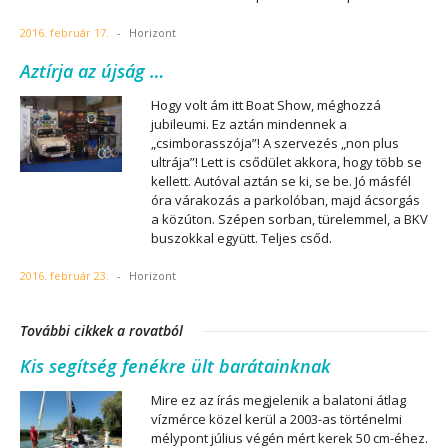
2016. február 17.
-
Horizont
Aztírja az újság …
Hogy volt ám itt Boat Show, méghozzá
jubileumi. Ez aztán mindennek a
„csimborasszója”! A szervezés „non plus
ultrája”! Lett is csődület akkora, hogy több se
kellett. Autóval aztán se ki, se be. Jó másfél
óra várakozás a parkolóban, majd ácsorgás
a közúton. Szépen sorban, türelemmel, a BKV
buszokkal együtt. Teljes csőd.
2016. február 23.
-
Horizont
További cikkek a rovatból
Kis segítség fenékre ült barátainknak
Mire ez az írás megjelenik a balatoni átlag
vízmérce közel kerül a 2003-as történelmi
mélypont július végén mért kerek 50 cm-éhez.