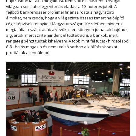
hajózásban látták a megoldást. Nem volt ez másként a nyugati
világban sem, ahol egy vitorlás eladásra 10 motoros jutott. A
fejlődő bankrendszer örömmel finanszírozta a nagyratörő
álmokat, nem csoda, hogy a világ szinte összes ismert hajóépítő
cége képviseletet nyitott Magyarországon. Kezdetben mindenki
megtalálta a számítását: a vevők, mert könnyen juthattak hajóhoz,
a gyártók, mert szinte mindent el tudtak adni, a bankok, mert
rengeteg pénzt tudtak kihelyezni. A több mint fél tucat - hirdetésből
élő - hajós magazin és nem utolsó sorban a kiállítások sokat
profitáltak a lendületből.