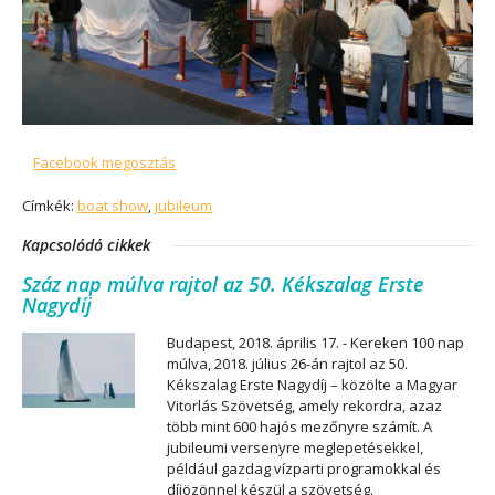
Facebook megosztás
Címkék:
boat show
,
jubileum
Kapcsolódó cikkek
Száz nap múlva rajtol az 50. Kékszalag Erste
Nagydíj
Budapest, 2018. április 17. - Kereken 100 nap
múlva, 2018. július 26-án rajtol az 50.
Kékszalag Erste Nagydíj – közölte a Magyar
Vitorlás Szövetség, amely rekordra, azaz
több mint 600 hajós mezőnyre számít. A
jubileumi versenyre meglepetésekkel,
például gazdag vízparti programokkal és
díjözönnel készül a szövetség.