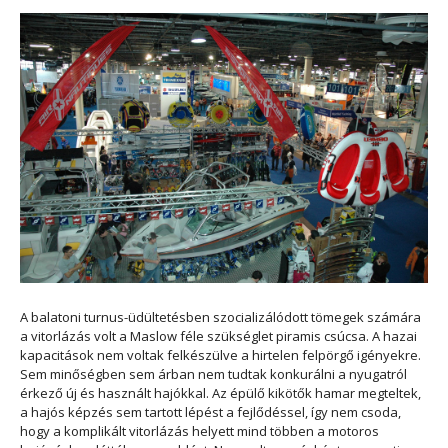
A balatoni turnus-üdültetésben szocializálódott tömegek számára
a vitorlázás volt a Maslow féle szükséglet piramis csúcsa. A hazai
kapacitások nem voltak felkészülve a hirtelen felpörgő igényekre.
Sem minőségben sem árban nem tudtak konkurálni a nyugatról
érkező új és használt hajókkal. Az épülő kikötők hamar megteltek,
a hajós képzés sem tartott lépést a fejlődéssel, így nem csoda,
hogy a komplikált vitorlázás helyett mind többen a motoros