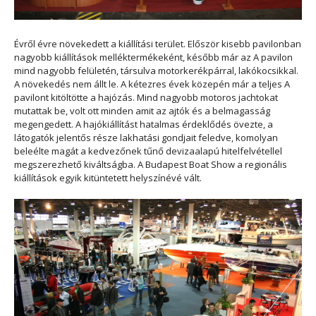
Évről évre növekedett a kiállítási terület. Először kisebb pavilonban
nagyobb kiállítások melléktermékeként, később már az A pavilon
mind nagyobb felületén, társulva motorkerékpárral, lakókocsikkal.
A növekedés nem állt le. A kétezres évek közepén már a teljes A
pavilont kitöltötte a hajózás. Mind nagyobb motoros jachtokat
mutattak be, volt ott minden amit az ajtók és a belmagasság
megengedett. A hajókiállítást hatalmas érdeklődés övezte, a
látogatók jelentős része lakhatási gondjait feledve, komolyan
beleélte magát a kedvezőnek tűnő devizaalapú hitelfelvétellel
megszerezhető kiváltságba. A Budapest Boat Show a regionális
kiállítások egyik kitüntetett helyszínévé vált.