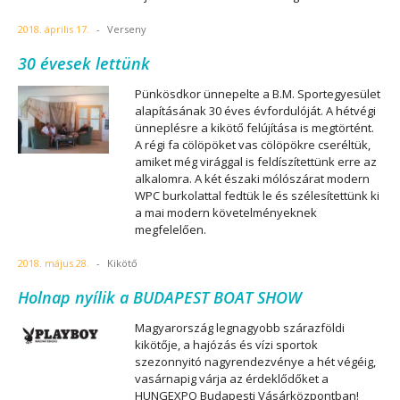
2018. április 17.
-
Verseny
30 évesek lettünk
Pünkösdkor ünnepelte a B.M. Sportegyesület
alapításának 30 éves évfordulóját. A hétvégi
ünneplésre a kikötő felújítása is megtörtént.
A régi fa cölöpöket vas cölöpökre cseréltük,
amiket még virággal is feldíszítettünk erre az
alkalomra. A két északi mólószárat modern
WPC burkolattal fedtük le és szélesítettünk ki
a mai modern követelményeknek
megfelelően.
2018. május 28.
-
Kikötő
Holnap nyílik a BUDAPEST BOAT SHOW
Magyarország legnagyobb szárazföldi
kikötője, a hajózás és vízi sportok
szezonnyitó nagyrendezvénye a hét végéig,
vasárnapig várja az érdeklődőket a
HUNGEXPO Budapesti Vásárközpontban!