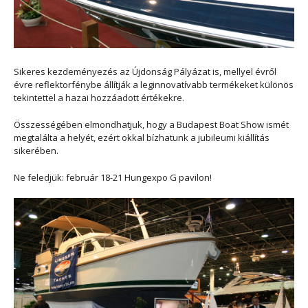
Sikeres kezdeményezés az Újdonság Pályázat is, mellyel évről
évre reflektorfénybe állítják a leginnovatívabb termékeket különös
tekintettel a hazai hozzáadott értékekre.
Összességében elmondhatjuk, hogy a Budapest Boat Show ismét
megtalálta a helyét, ezért okkal bízhatunk a jubileumi kiállítás
sikerében.
Ne feledjük: február 18-21 Hungexpo G pavilon!