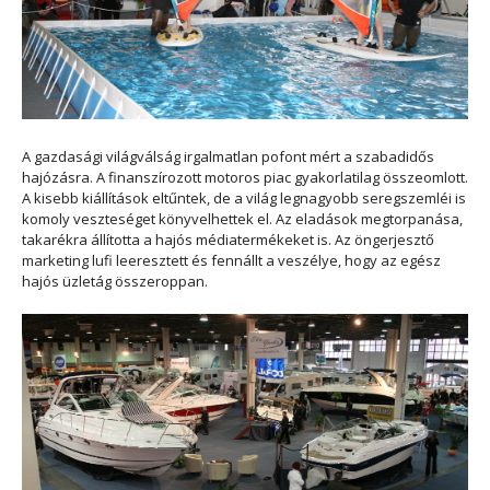
A gazdasági világválság irgalmatlan pofont mért a szabadidős
hajózásra. A finanszírozott motoros piac gyakorlatilag összeomlott.
A kisebb kiállítások eltűntek, de a világ legnagyobb seregszemléi is
komoly veszteséget könyvelhettek el. Az eladások megtorpanása,
takarékra állította a hajós médiatermékeket is. Az öngerjesztő
marketing lufi leeresztett és fennállt a veszélye, hogy az egész
hajós üzletág összeroppan.