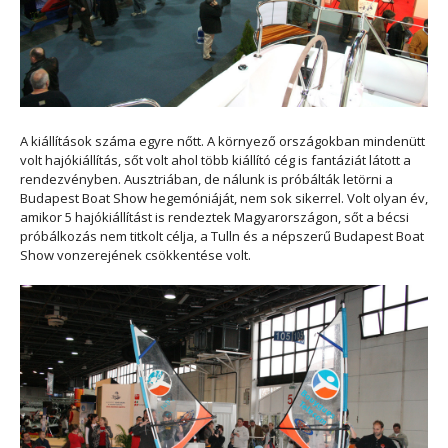
A kiállítások száma egyre nőtt. A környező országokban mindenütt
volt hajókiállítás, sőt volt ahol több kiállító cég is fantáziát látott a
rendezvényben. Ausztriában, de nálunk is próbálták letörni a
Budapest Boat Show hegemóniáját, nem sok sikerrel. Volt olyan év,
amikor 5 hajókiállítást is rendeztek Magyarországon, sőt a bécsi
próbálkozás nem titkolt célja, a Tulln és a népszerű Budapest Boat
Show vonzerejének csökkentése volt.