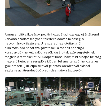
A megrendítő változások pozitív hozadéka, hogy egy új értékrend
körvonalazódott, melyben felértékelődött a minőség, a
hagyományok tisztelete. Újra szerephez jutottak a jól
alkalmazkodó hazai szolgáltatások, a rafinált pénzügyi
konstrukciók helyett valódi vevők vásároltak szükségleteiknek
megfelelő termékeket. A Budapest Boat Show, mint a hajós üzletág
megkerülhetetlen szereplője időben felismerte az új helyzetet és
gyökeresen új üzletpolitikával, jelentős kockázatvállalással
segítette az átrendeződő piaci folyamatok résztvevőit.