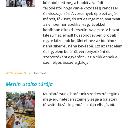
különbözteti meg a hobbit a valódi
fejlődéstől, hogy van-e közösség, rendszer
és visszajelzés. A versenyek épp ezt adják:
mércét, fókuszt, és azt az izgalmat, ami miatt
az ember hónapokkal vagy évekkel
korábban elkezd készülni valamire. A hazai
kitesurf az elmúlt huszonöt évben próbált
egyre közelebb kerülni ehhez az ideálhoz –
néha sikerrel, néha kevésbé. Ezt az utat élem
és figyelem belülről, versenyzőként és
szervezőként egyaránt – ez a cikk ennek a
személyes összefoglalója.
2026. június 9.
-
Horizont
Merlin utolsó túrája
Munkatársunk, barátunk szerkesztőségünk
megkerülhetetlen személyisége a balatoni
túravitorlázás legendás alakja elhajózott.