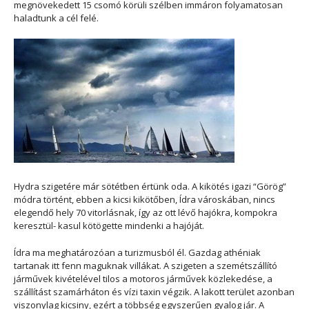
megnövekedett 15 csomó körüli szélben immáron folyamatosan
haladtunk a cél felé.
Hydra szigetére már sötétben értünk oda. A kikötés igazi “Görög”
módra történt, ebben a kicsi kikötőben, Ídra városkában, nincs
elegendő hely 70 vitorlásnak, így az ott lévő hajókra, kompokra
keresztül- kasul kötögette mindenki a hajóját.
Ídra ma meghatározóan a turizmusból él. Gazdag athéniak
tartanak itt fenn maguknak villákat. A szigeten a szemétszállító
járművek kivételével tilos a motoros járművek közlekedése, a
szállítást szamárháton és vízi taxin végzik. A lakott terület azonban
viszonylag kicsiny, ezért a többség egyszerűen gyalog jár. A