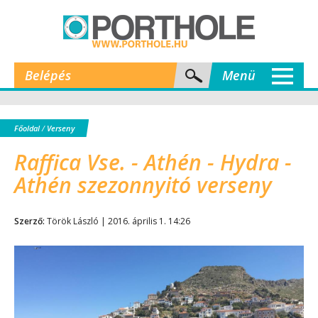
Belépés
Menü
Főoldal
/
Verseny
Raffica Vse. - Athén - Hydra -
Athén szezonnyitó verseny
Szerző:
Török László | 2016. április 1. 14:26