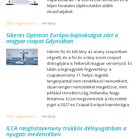
teljes hivatalos tájékoztatást alább
olvashatjátok:
2026. augusztus 6.
-
Verseny
Sikeres Optimist Európa-bajnokságot zárt a
magyar csapat Gdyniában
Három fiú és két lány az arany csoportban
végzett, és a fiú és a lány ezüst csoport
dobogójára is felkerült magyar versenyző. És
talán a legnagyobb fegyvertény: a
csapatverseny 11. helye, legjobb
tengerparttal nem rendelkező nemzetként,
olyan tengeri nemzeteket megelőzve, mint
például Horvátország, Hollandia, Nagy-
Britannia. Ezzel megszereztük a részvételi
jogot a 2027-es Csapat Európa-bajnokságra.
2026. augusztus 6.
-
Verseny
ILCA ranglistaverseny trükkös délnyugatiban a
nyugati medencében