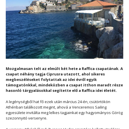
Mozgalmasan telt az elmúlt két hete a Raffica csapatának. A
csapat néhány tagja Ciprusra utazott, ahol sikeres
megbeszéléseket folytattak az idei évről egyik
támogatónkkal, mindeközben a csapat itthon maradt része
hasonló tárgyalásokkal segítette elő a Raffica idei életét.
A legénységből hat fő ezek után március 24-én, csütörtökön
Athénban találkozott megint, ahová a Venceremos Sailing
egyesülete invitálta meg lelkes tagjainkat egy hagyományos Görög
szezonnyitó versenyre.