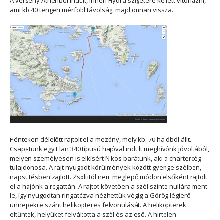
A verseny Athénből indult, innen Hydra szigetére kellett vitorlázni,
ami kb 40 tengeri mérföld távolság, majd onnan vissza.
Pénteken délelőtt rajtolt el a mezőny, mely kb. 70 hajóból állt.
Csapatunk egy Elan 340 típusú hajóval indult meghívónk jóvoltából,
melyen személyesen is elkísért Nikos barátunk, aki a chartercég
tulajdonosa. A rajt nyugodt körülmények között gyenge szélben,
napsütésben zajlott. Zsoltitól nem meglepő módon elsőként rajtolt
el a hajónk a regattán. A rajtot követően a szél szinte nullára ment
le, így nyugodtan ringatózva nézhettük végig a Görög légierő
ünnepekre szánt helikopteres felvonulását. A helikopterek
eltűntek, helyüket felváltotta a szél és az eső. A hirtelen