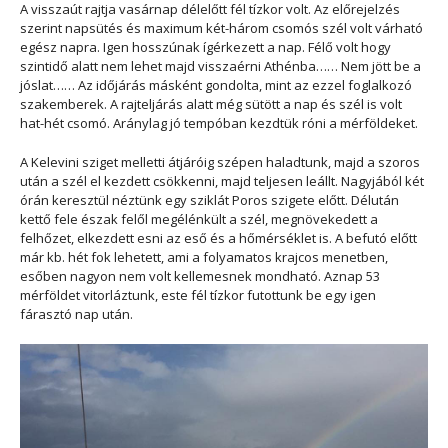
A visszaút rajtja vasárnap délelőtt fél tízkor volt. Az előrejelzés
szerint napsütés és maximum két-három csomós szél volt várható
egész napra. Igen hosszúnak ígérkezett a nap. Félő volt hogy
szintidő alatt nem lehet majd visszaérni Athénba…… Nem jött be a
jóslat…… Az időjárás másként gondolta, mint az ezzel foglalkozó
szakemberek. A rajteljárás alatt még sütött a nap és szél is volt
hat-hét csomó. Aránylag jó tempóban kezdtük róni a mérföldeket.
A Kelevini sziget melletti átjáróig szépen haladtunk, majd a szoros
után a szél el kezdett csökkenni, majd teljesen leállt. Nagyjából két
órán keresztül néztünk egy sziklát Poros szigete előtt. Délután
kettő fele észak felől megélénkült a szél, megnövekedett a
felhőzet, elkezdett esni az eső és a hőmérséklet is. A befutó előtt
már kb. hét fok lehetett, ami a folyamatos krajcos menetben,
esőben nagyon nem volt kellemesnek mondható. Aznap 53
mérföldet vitorláztunk, este fél tízkor futottunk be egy igen
fárasztó nap után.