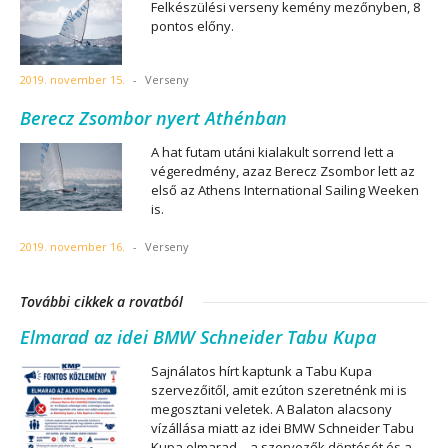
Felkészülési verseny kemény mezőnyben, 8
pontos előny.
2019. november 15.
-
Verseny
Berecz Zsombor nyert Athénban
A hat futam utáni kialakult sorrend lett a
végeredmény, azaz Berecz Zsombor lett az
első az Athens International Sailing Weeken
is.
2019. november 16.
-
Verseny
További cikkek a rovatból
Elmarad az idei BMW Schneider Tabu Kupa
Sajnálatos hírt kaptunk a Tabu Kupa
szervezőitől, amit ezúton szeretnénk mi is
megosztani veletek. A Balaton alacsony
vízállása miatt az idei BMW Schneider Tabu
Kupa elmarad – a szervezők döntését és a