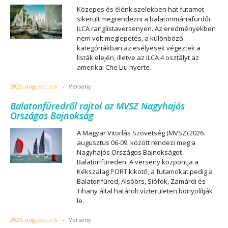
Közepes és élénk szelekben hat futamot
sikerült megrendezni a balatonmáriafürdői
ILCA ranglistaversenyen. Az eredményekben
nem volt meglepetés, a különböző
kategóriákban az esélyesek végeztek a
listák elején, illetve az ILCA 4 osztályt az
amerikai Che Liu nyerte.
2026. augusztus 6.
-
Verseny
Balatonfüredről rajtol az MVSZ Nagyhajós
Országos Bajnokság
A Magyar Vitorlás Szövetség (MVSZ) 2026.
augusztus 06-09. között rendezi meg a
Nagyhajós Országos Bajnokságot
Balatonfüreden. A verseny központja a
Kékszalag PORT kikötő, a futamokat pedig a
Balatonfüred, Alsóörs, Siófok, Zamárdi és
Tihany által határolt vízterületen bonyolítják
le.
2026. augusztus 6.
-
Verseny