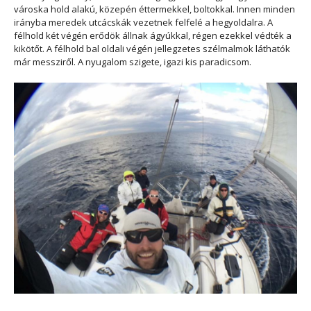
városka hold alakú, közepén éttermekkel, boltokkal. Innen minden
irányba meredek utcácskák vezetnek felfelé a hegyoldalra. A
félhold két végén erődök állnak ágyúkkal, régen ezekkel védték a
kikötőt. A félhold bal oldali végén jellegzetes szélmalmok láthatók
már messziről. A nyugalom szigete, igazi kis paradicsom.