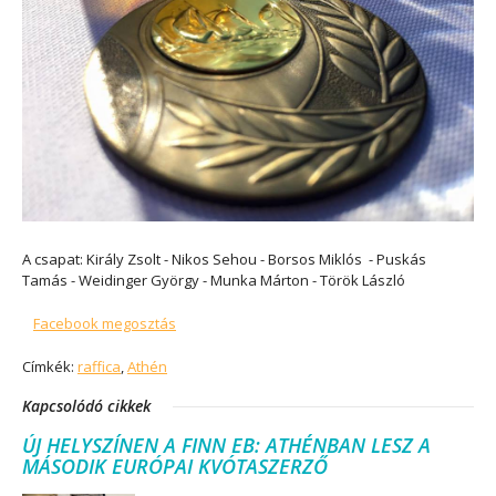
A csapat:
Király Zsolt - Nikos Sehou - Borsos Miklós - Puskás
Tamás - Weidinger György - Munka Márton - Török László
Facebook megosztás
Címkék:
raffica
,
Athén
Kapcsolódó cikkek
ÚJ HELYSZÍNEN A FINN EB: ATHÉNBAN LESZ A
MÁSODIK EURÓPAI KVÓTASZERZŐ