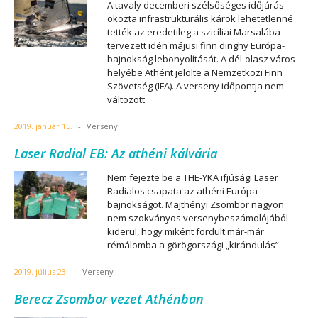
A tavaly decemberi szélsőséges időjárás
okozta infrastrukturális károk lehetetlenné
tették az eredetileg a szicíliai Marsalába
tervezett idén májusi finn dinghy Európa-
bajnokság lebonyolítását. A dél-olasz város
helyébe Athént jelölte a Nemzetközi Finn
Szövetség (IFA). A verseny időpontja nem
változott.
2019. január 15.
-
Verseny
Laser Radial EB: Az athéni kálvária
Nem fejezte be a THE-YKA ifjúsági Laser
Radialos csapata az athéni Európa-
bajnokságot. Majthényi Zsombor nagyon
nem szokványos versenybeszámolójából
kiderül, hogy miként fordult már-már
rémálomba a görögországi „kirándulás”.
2019. július 23.
-
Verseny
Berecz Zsombor vezet Athénban