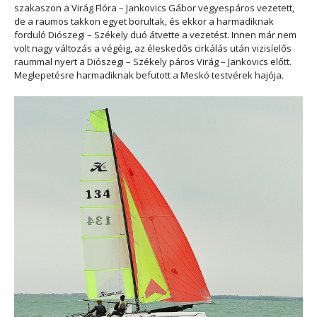
szakaszon a Virág Flóra – Jankovics Gábor vegyespáros vezetett,
de a raumos takkon egyet borultak, és ekkor a harmadiknak
forduló Diószegi – Székely duó átvette a vezetést. Innen már nem
volt nagy változás a végéig, az éleskedős cirkálás után vizisíelős
raummal nyert a Diószegi – Székely páros Virág – Jankovics előtt.
Meglepetésre harmadiknak befutott a Meskó testvérek hajója.