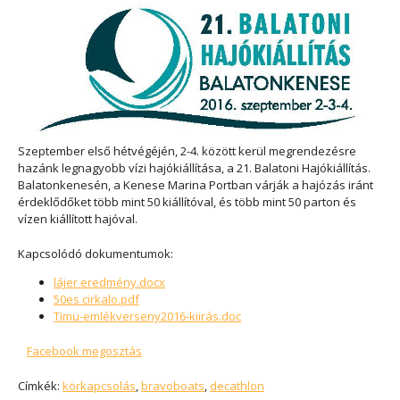
Szeptember első hétvégéjén, 2-4. között kerül megrendezésre
hazánk legnagyobb vízi hajókiállítása, a 21. Balatoni Hajókiállítás.
Balatonkenesén, a Kenese Marina Portban várják a hajózás iránt
érdeklődőket több mint 50 kiállítóval, és több mint 50 parton és
vízen kiállított hajóval.
Kapcsolódó dokumentumok:
lájer eredmény.docx
50es cirkalo.pdf
Timu-emlékverseny2016-kiirás.doc
Facebook megosztás
Címkék:
körkapcsolás
,
bravoboats
,
decathlon