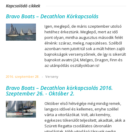
Kapcsolódó cikkek
Bravo Boats – Decathlon Körkapcsolás
Igen, meglepő, de máris szeptember utolsó
hetéhez érkeztünk. Meglepő, mert az idő
pont olyan, mintha augusztus második felét
élnénk: száraz, meleg, napsütéses. Szélből
azonban nem jutott túl sok a múlt héten zajló
bajnokságok versenyzőinek, de így is sikerült
bajnokot avatni J24, Melges, Dragon, Finn és
az utánpótlás osztályokban is!
2016. szeptember 28.
-
Verseny
Bravo Boats – Decathlon körkapcsolás 2016.
Szeptember 26. - Október 2.
Október első hétvégéje még mindig remek,
langyos idővel és kellemes, enyhe széllel
várta a vitorlázókat. Volt, aki kemény,
egykezes tókerülőt teljesített, akadtak, akik a
Szüreti Regatta csodálatos útvonalán
vitorláztak, több vitorlázó társunk pedig