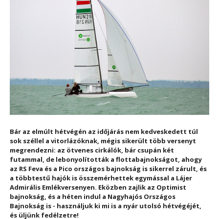
Bár az elmúlt hétvégén az időjárás nem kedveskedett túl
sok széllel a vitorlázóknak, mégis sikerült több versenyt
megrendezni: az ötvenes cirkálók, bár csupán két
futammal, de lebonyolították a flottabajnokságot, ahogy
az RS Feva és a Pico országos bajnokság is sikerrel zárult, és
a többtestű hajók is összemérhettek egymással a Lájer
Admirális Emlékversenyen. Eközben zajlik az Optimist
bajnokság, és a héten indul a Nagyhajós Országos
Bajnokság is - használjuk ki mi is a nyár utolsó hétvégéjét,
és üljünk fedélzetre!