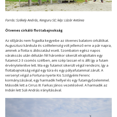
Forrás: Székely András, Kenguru SE; kép: Lázár Antónia
Ötvenes cirkáló flottabajnokság
Az időjárás nem fogadta kegyeibe az ötvenes balatoni cirkálókat.
Augusztusi kánikula és széltelenség volt jellemző erre a pár napra,
aminek a flotta is áldozatául esett. Szombaton egész napos
várakozás után délután fél háromkor sikerült elrajtoltatni egy
futamot 2-3 csomós szélben, ami szép lassan el is állt így a futam
érvénytelenítve lett. Ma egy futamot sikerült végül rendezni, így a
flottabajnokság végül egy túra és egy pályafutammal zárult. A
versenyt végül a Fortuna nyerte Kis Szölgyémi Ferenc
kormányzásával, egy harmadik hellyel és egy futamgyőzelemmel.
Második lett a Cirrus III. Farkas János vezetésével. A harmadik az
Indián lett Süli András irányításával.