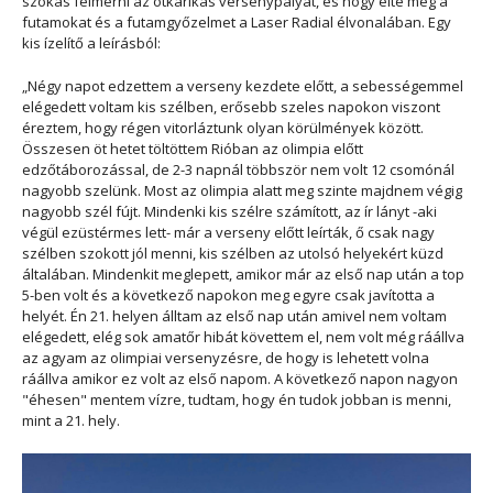
szokás felmérni az ötkarikás versenypályát, és hogy élte meg a
futamokat és a futamgyőzelmet a Laser Radial élvonalában. Egy
kis ízelítő a leírásból:
„Négy napot edzettem a verseny kezdete előtt, a sebességemmel
elégedett voltam kis szélben, erősebb szeles napokon viszont
éreztem, hogy régen vitorláztunk olyan körülmények között.
Összesen öt hetet töltöttem Rióban az olimpia előtt
edzőtáborozással, de 2-3 napnál többször nem volt 12 csomónál
nagyobb szelünk. Most az olimpia alatt meg szinte majdnem végig
nagyobb szél fújt. Mindenki kis szélre számított, az ír lányt -aki
végül ezüstérmes lett- már a verseny előtt leírták, ő csak nagy
szélben szokott jól menni, kis szélben az utolsó helyekért küzd
általában. Mindenkit meglepett, amikor már az első nap után a top
5-ben volt és a következő napokon meg egyre csak javította a
helyét. Én 21. helyen álltam az első nap után amivel nem voltam
elégedett, elég sok amatőr hibát követtem el, nem volt még ráállva
az agyam az olimpiai versenyzésre, de hogy is lehetett volna
ráállva amikor ez volt az első napom. A következő napon nagyon
"éhesen" mentem vízre, tudtam, hogy én tudok jobban is menni,
mint a 21. hely.