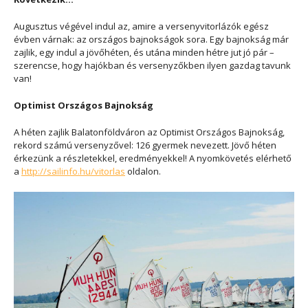
Augusztus végével indul az, amire a versenyvitorlázók egész
évben várnak: az országos bajnokságok sora. Egy bajnokság már
zajlik, egy indul a jövőhéten, és utána minden hétre jut jó pár –
szerencse, hogy hajókban és versenyzőkben ilyen gazdag tavunk
van!
Optimist Országos Bajnokság
A héten zajlik Balatonföldváron az Optimist Országos Bajnokság,
rekord számú versenyzővel: 126 gyermek nevezett. Jövő héten
érkezünk a részletekkel, eredményekkel! A nyomkövetés elérhető
a
http://sailinfo.hu/vitorlas
oldalon.