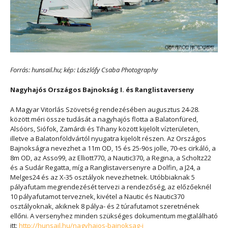
Forrás: hunsail.hu; kép: Lászlófy Csaba Photography
Nagyhajós Országos Bajnokság I. és Ranglistaverseny
A Magyar Vitorlás Szövetség rendezésében augusztus 24-28.
között méri össze tudását a nagyhajós flotta a Balatonfüred,
Alsóörs, Siófok, Zamárdi és Tihany között kijelölt vízterületen,
illetve a Balatonföldvártól nyugatra kijelölt részen. Az Országos
Bajnokságra nevezhet a 11m OD, 15 és 25-9ös jolle, 70-es cirkáló, a
8m OD, az Asso99, az Elliott770, a Nautic370, a Regina, a Scholtz22
és a Sudár Regatta, míg a Ranglistaversenyre a Dolfin, a J24, a
Melges24 és az X-35 osztályok nevezhetnek. Utóbbiaknak 5
pályafutam megrendezését tervezi a rendezőség, az előzőeknél
10 pályafutamot terveznek, kivétel a Nautic és Nautic370
osztályoknak, akiknek 8 pálya- és 2 túrafutamot szeretnének
ellőni. A versenyhez minden szükséges dokumentum megtalálható
itt:
http://hunsail.hu/nagyhajos-bajnoksag-i