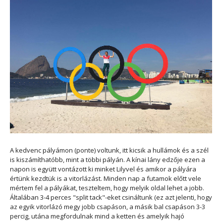
A kedvenc pályámon (ponte) voltunk, itt kicsik a hullámok és a szél
is kiszámíthatóbb, mint a többi pályán. A kínai lány edzője ezen a
napon is együtt vontázott ki minket Lilyvel és amikor a pályára
értünk kezdtük is a vitorlázást. Minden nap a futamok előtt vele
mértem fel a pályákat, teszteltem, hogy melyik oldal lehet a jobb.
Általában 3-4 perces "split tack"-eket csináltunk (ez azt jelenti, hogy
az egyik vitorlázó megy jobb csapáson, a másik bal csapáson 3-3
percig, utána megfordulnak mind a ketten és amelyik hajó