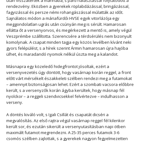
után visszatértek a marinába, s parti halasztással folytatódott a
rendezvény. Eközben a gyerekek röplabdázással, bringázással,
fagyizással és persze némi rohangászással múlatták az időt.
Sajnálatos módon a máriafürdői HVSE egyik vitorlázója egy
meggondolatlan ugrás után csúnyán meg is sérült. Hamarosan
ellátta őt a versenyorvos, és megérkezett a mentő is, amely végül
Veszprémbe szállította. Szerencsére a térdsérülés nem bizonyult
komolynak. A csapat minden tagja egy közös levélben kívánt neki
gyors felépülést, s a hírek szerint Ármin hamarosan újra hajóba
ülhet, és maradandó nyomok nélkül úszta meg a kalandot.
Másnapra egy közeledő hidegfrontot jósoltak, ezért a
versenyvezetés úgy döntött, hogy vasárnap korán reggel, a front
előtt várt mérsékelt északkeleti szélben rendezi meg a futamokat
– amennyit biztonságosan lehet. Ezért a szombati vacsora előbbre
került, s a versenyzők korán ágyba kerültek, hogy másnap fél
nyolckor – a reggeli szendvicsekkel felvértezve – indulhasson a
verseny.
A döntés kiváló volt, s Igali Csillát és csapatát dicséri a
megvalósítás. Az első rajtra végül vasárnap reggel fél kilenkor
került sor, és ezután sikerült a versenyutasításban napi ötben
maximált futamot megrendezni. A 25-35 perces futamok 3-6
csomós szélben zajlottak, s a gyerekek nagyon fegyelmezetten