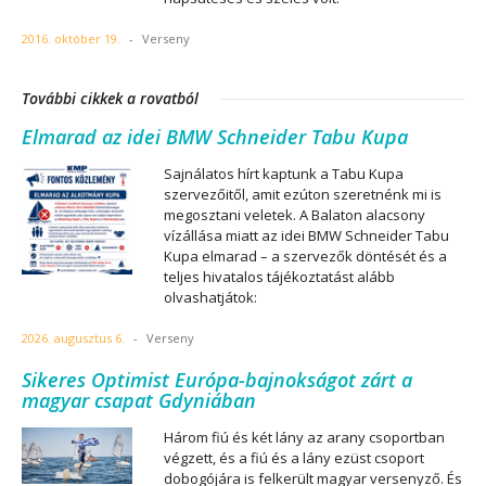
2016. október 19.
-
Verseny
További cikkek a rovatból
Elmarad az idei BMW Schneider Tabu Kupa
Sajnálatos hírt kaptunk a Tabu Kupa
szervezőitől, amit ezúton szeretnénk mi is
megosztani veletek. A Balaton alacsony
vízállása miatt az idei BMW Schneider Tabu
Kupa elmarad – a szervezők döntését és a
teljes hivatalos tájékoztatást alább
olvashatjátok:
2026. augusztus 6.
-
Verseny
Sikeres Optimist Európa-bajnokságot zárt a
magyar csapat Gdyniában
Három fiú és két lány az arany csoportban
végzett, és a fiú és a lány ezüst csoport
dobogójára is felkerült magyar versenyző. És