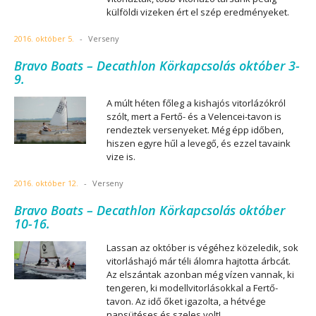
külföldi vizeken ért el szép eredményeket.
2016. október 5.
-
Verseny
Bravo Boats – Decathlon Körkapcsolás október 3-
9.
A múlt héten főleg a kishajós vitorlázókról
szólt, mert a Fertő- és a Velencei-tavon is
rendeztek versenyeket. Még épp időben,
hiszen egyre hűl a levegő, és ezzel tavaink
vize is.
2016. október 12.
-
Verseny
Bravo Boats – Decathlon Körkapcsolás október
10-16.
Lassan az október is végéhez közeledik, sok
vitorláshajó már téli álomra hajtotta árbcát.
Az elszántak azonban még vízen vannak, ki
tengeren, ki modellvitorlásokkal a Fertő-
tavon. Az idő őket igazolta, a hétvége
napsütéses és szeles volt!