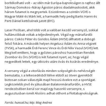
borítékolható volt – az idén már Európa-bajnokságon is rajthoz állt
Sármay Domokos–Náray Ágoston páros diadalmaskodott, akik
három futamot is megnyertek. Ezüstérmes a szintén VGYE-s
Magyar Máté és Márk lett, a harmadik hely pedig Bartis Hanni és
Perti Dániel kettősének jutott (BYC).
Laser Picóban, ahol több volt a valóban kezdő versenyző, sokkal
hullámzóbbak voltak a teljesítmények. Végül egy máriafürdői
páros: Csikós Péter és Gondos Ádám (HVSE) állhatott a dobogó
felső fokára. A második helyen Angelusz Ádám és Anna végzett
(TVSK), a harmadik Érdi Ferenc Vince és Érdi Félix Vazul (VGYE) lett.
Meg kell említeni, hogy a győztes pároshoz hasonlóan Rendek
Zsombor és Örs (VGYE) is két futamot nyert, az, hogy végül
negyedikek lettek, egy ütközés utáni óvás és kizárás eredménye.
A verseny végül a vitorlázás minden szépségét és nehézségét
bemutatta, s a lelkesedésből ítélve ebből az ötven gyerekből
biztosan sokan választják majd hosszú évekre ezt a sportágat.
Legközelebb jövő év júliusában Balatonmáriafürdőn, a HVSE
rendezésében kerül sor majd egy hasonló versenyre, s
augusztusban ismét Alsóörs adhat otthont a Flottabajnokságnak.
Forrás: hunsail.hu; kép: Mag Andrea