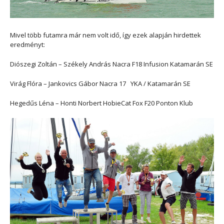
Mivel több futamra már nem volt idő, így ezek alapján hirdettek
eredményt:
Diószegi Zoltán – Székely András Nacra F18 Infusion Katamarán SE
Virág Flóra – Jankovics Gábor Nacra 17 YKA / Katamarán SE
Hegedűs Léna – Honti Norbert HobieCat Fox F20 Ponton Klub