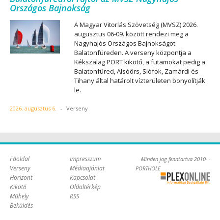
Országos Bajnokság
A Magyar Vitorlás Szövetség (MVSZ) 2026.
augusztus 06-09. között rendezi meg a
Nagyhajós Országos Bajnokságot
Balatonfüreden. A verseny központja a
Kékszalag PORT kikötő, a futamokat pedig a
Balatonfüred, Alsóörs, Siófok, Zamárdi és
Tihany által határolt vízterületen bonyolítják
le.
2026. augusztus 6.
-
Verseny
Főoldal
Impresszum
Minden jog fenntartva 2010- -
Verseny
Médiaajánlat
PORTHOLE
Horizont
Kapcsolat
Online Kft. -
Kikötő
Oldaltérkép
Szoftverfejlesztés,
Műhely
RSS
tárhelybérlés
Beküldés