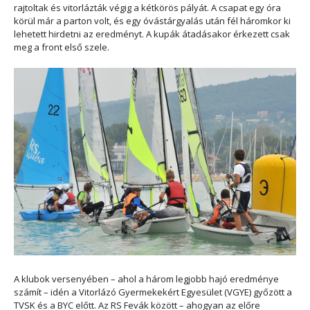
rajtoltak és vitorlázták végig a kétkörös pályát. A csapat egy óra
körül már a parton volt, és egy óvástárgyalás után fél háromkor ki
lehetett hirdetni az eredményt. A kupák átadásakor érkezett csak
meg a front első szele.
A klubok versenyében – ahol a három legjobb hajó eredménye
számít – idén a Vitorlázó Gyermekekért Egyesület (VGYE) győzött a
TVSK és a BYC előtt. Az RS Fevák között – ahogyan az előre