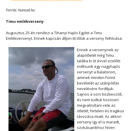
Forrás: hunsail.hu
Timu emlékverseny
Augusztus 25-én rendezi a Tihanyi Hajós Egylet a Timu
Emlékversenyt. Ennek kapcsán álljon itt tőlük a verseny felhívása:
Ennek a versenynek az
alapötletét még Timu
találta ki öt évvel ezelőtt:
indítsunk egy nagyhajós
versenyt a Balatonon,
aminek minden Forint
bevételét az utánpótlás
nevelésére fordítjuk.
Sajnos a sors közbeszólt,
és nem tudtuk közösen
megvalósítani vele az
ötletét, hirtelen és tragikus
távozása miatt. Az akkori
verseny így el is maradt,
szokásainkhoz híven