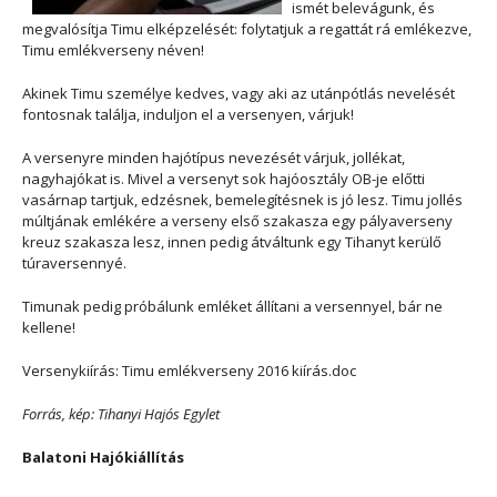
ismét belevágunk, és
megvalósítja Timu elképzelését: folytatjuk a regattát rá emlékezve,
Timu emlékverseny néven!
Akinek Timu személye kedves, vagy aki az utánpótlás nevelését
fontosnak találja, induljon el a versenyen, várjuk!
A versenyre minden hajótípus nevezését várjuk, jollékat,
nagyhajókat is. Mivel a versenyt sok hajóosztály OB-je előtti
vasárnap tartjuk, edzésnek, bemelegítésnek is jó lesz. Timu jollés
múltjának emlékére a verseny első szakasza egy pályaverseny
kreuz szakasza lesz, innen pedig átváltunk egy Tihanyt kerülő
túraversennyé.
Timunak pedig próbálunk emléket állítani a versennyel, bár ne
kellene!
Versenykiírás: Timu emlékverseny 2016 kiírás.doc
Forrás, kép: Tihanyi Hajós Egylet
Balatoni Hajókiállítás