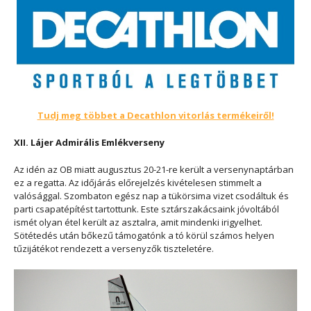
Tudj meg többet a Decathlon vitorlás termékeiről!
XII. Lájer Admirális Emlékverseny
Az idén az OB miatt augusztus 20-21-re került a versenynaptárban
ez a regatta. Az időjárás előrejelzés kivételesen stimmelt a
valósággal. Szombaton egész nap a tükörsima vizet csodáltuk és
parti csapatépítést tartottunk. Este sztárszakácsaink jóvoltából
ismét olyan étel került az asztalra, amit mindenki irigyelhet.
Sötétedés után bőkezű támogatónk a tó körül számos helyen
tűzijátékot rendezett a versenyzők tiszteletére.