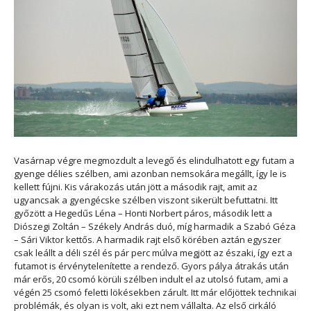
Vasárnap végre megmozdult a levegő és elindulhatott egy futam a
gyenge délies szélben, ami azonban nemsokára megállt, így le is
kellett fújni. Kis várakozás után jött a második rajt, amit az
ugyancsak a gyengécske szélben viszont sikerült befuttatni. Itt
győzött a Hegedűs Léna – Honti Norbert páros, második lett a
Diószegi Zoltán – Székely András duó, míg harmadik a Szabó Géza
– Sári Viktor kettős. A harmadik rajt első körében aztán egyszer
csak leállt a déli szél és pár perc múlva megjött az északi, így ezt a
futamot is érvénytelenítette a rendező. Gyors pálya átrakás után
már erős, 20 csomó körüli szélben indult el az utolsó futam, ami a
végén 25 csomó feletti lökésekben zárult. Itt már előjöttek technikai
problémák, és olyan is volt, aki ezt nem vállalta. Az első cirkáló