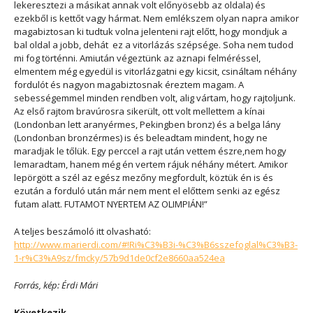
lekeresztezi a másikat annak volt előnyösebb az oldala) és
ezekből is kettőt vagy hármat. Nem emlékszem olyan napra amikor
magabiztosan ki tudtuk volna jelenteni rajt előtt, hogy mondjuk a
bal oldal a jobb, dehát ez a vitorlázás szépsége. Soha nem tudod
mi fog történni. Amiután végeztünk az aznapi felméréssel,
elmentem még egyedül is vitorlázgatni egy kicsit, csináltam néhány
fordulót és nagyon magabiztosnak éreztem magam. A
sebességemmel minden rendben volt, alig vártam, hogy rajtoljunk.
Az első rajtom bravúrosra sikerült, ott volt mellettem a kínai
(Londonban lett aranyérmes, Pekingben bronz) és a belga lány
(Londonban bronzérmes) is és beleadtam mindent, hogy ne
maradjak le tőlük. Egy perccel a rajt után vettem észre,nem hogy
lemaradtam, hanem még én vertem rájuk néhány métert. Amikor
lepörgött a szél az egész mezőny megfordult, köztük én is és
ezután a forduló után már nem ment el előttem senki az egész
futam alatt. FUTAMOT NYERTEM AZ OLIMPIÁN!”
A teljes beszámoló itt olvasható:
http://www.marierdi.com/#!Ri%C3%B3i-%C3%B6sszefoglal%C3%B3-
1-r%C3%A9sz/fmcky/57b9d1de0cf2e8660aa524ea
Forrás, kép: Érdi Mári
Következik…