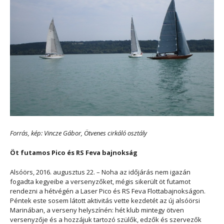
Forrás, kép: Vincze Gábor, Ötvenes cirkáló osztály
Öt futamos Pico és RS Feva bajnokság
Alsóörs, 2016. augusztus 22. – Noha az időjárás nem igazán
fogadta kegyeibe a versenyzőket, mégis sikerült öt futamot
rendezni a hétvégén a Laser Pico és RS Feva Flottabajnokságon.
Péntek este sosem látott aktivitás vette kezdetét az új alsóörsi
Marinában, a verseny helyszínén: hét klub mintegy ötven
versenyzője és a hozzájuk tartozó szülők, edzők és szervezők