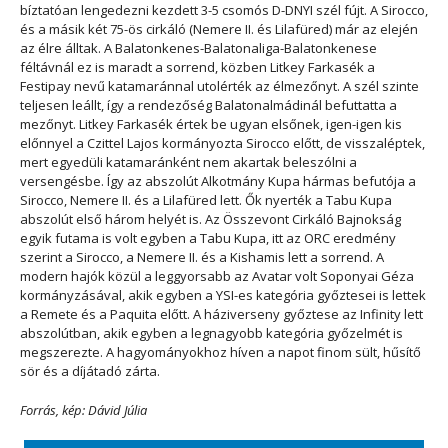
bíztatóan lengedezni kezdett 3-5 csomós D-DNYI szél fújt. A Sirocco,
és a másik két 75-ös cirkáló (Nemere II. és Lilafüred) már az elején
az élre álltak. A Balatonkenes-Balatonaliga-Balatonkenese
féltávnál ez is maradt a sorrend, közben Litkey Farkasék a
Festipay nevű katamaránnal utolérték az élmezőnyt. A szél szinte
teljesen leállt, így a rendezőség Balatonalmádinál befuttatta a
mezőnyt. Litkey Farkasék értek be ugyan elsőnek, igen-igen kis
előnnyel a Czittel Lajos kormányozta Sirocco előtt, de visszaléptek,
mert egyedüli katamaránként nem akartak beleszólni a
versengésbe. Így az abszolút Alkotmány Kupa hármas befutója a
Sirocco, Nemere II. és a Lilafüred lett. Ők nyerték a Tabu Kupa
abszolút első három helyét is. Az Összevont Cirkáló Bajnokság
egyik futama is volt egyben a Tabu Kupa, itt az ORC eredmény
szerint a Sirocco, a Nemere II. és a Kishamis lett a sorrend. A
modern hajók közül a leggyorsabb az Avatar volt Soponyai Géza
kormányzásával, akik egyben a YSI-es kategória győztesei is lettek
a Remete és a Paquita előtt. A háziverseny győztese az Infinity lett
abszolútban, akik egyben a legnagyobb kategória győzelmét is
megszerezte. A hagyományokhoz híven a napot finom sült, hűsítő
sör és a díjátadó zárta.
Forrás, kép: Dávid Júlia