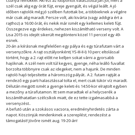
csúnya felhőkkel. Aki ezt az időpontot választotta járt jól, mert a
szél csak alig egy órát fújt, ereje gyengült, és végül leállt. A jó
időben rajtolók még jó szélben futottak be, a többieknek a végére
már csak alig maradt. Persze volt, aki kivárta (vagy addigra ért a
rajthoz) a 16:00 órát, és nekik már ismét egy kellemes keleti fújt.
Összegezve egy érdekes, nehezen kiszámítható verseny volt. A
Lisa 2015-ös idejét sikerült megdönteni közel 11 perccel egy 49-
esnek.
20-án a kiírásnak megfelelően egy pálya és egy túrafutam várt a
versenyzőkre. A rajt osztályonként( YS-III-II-I) 10 perc eltolással
történt, hogy a 2. rajt előtt ne kelljen sokat várni a gyorsabb
hajóknak. A szél nem volt túl kegyes, gyenge, néha leálló fuvallat
borzolta többnyire csak az idegeket, nem a hajunk. De minden
rajtoló hajó teljesítette a háromszög pályát.. A 2. futam rajtját a
rendező egy parti halasztással tolta el, mert csak tükör víz maradt.
Délután megjött ismét a gyenge keleti és 14:50-kor elrajtolt egyben
a mezőny a túrafutamon. Itt sem maradtak el a helycserék a
kiszámíthatatlan szélcsíkok miatt, de ez tette izgalmasabbá a
versenyzést..
A befutó után a szokásos vacsora, eredményhirdetés zárta a
napot. Köszönjük mindenkinek a szereplést, rendezést a
támogatást! Jövőre ismét aug. 19-20-án!