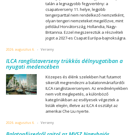
talán a legnagyobb fegyvertény: a
csapatverseny 11. helye, legjobb
tengerparttal nem rendelkező nemzetként,
olyan tengeri nemzeteket megelőzve, mint
például Horvátország, Hollandia, Nagy-
Britannia. Ezzel megszereztük a részvételi
jogot a 2027-es Csapat Európa-bajnokságra.
2026. augusztus 6.
-
Verseny
ILCA ranglistaverseny trükkös délnyugatiban a
nyugati medencében
Közepes és élénk szelekben hat futamot
sikerült megrendezni a balatonmáriafürdői
ILCA ranglistaversenyen. Az eredményekben
nem volt meglepetés, a különböző
kategóriákban az esélyesek végeztek a
listák elején, illetve az ILCA 4 osztályt az
amerikai Che Liu nyerte.
2026. augusztus 6.
-
Verseny
Balatonfüredről rajtol az MVSZ Nagyhajós