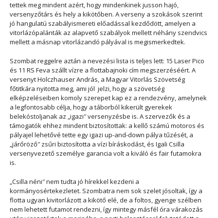
tettek meg mindent azért, hogy mindenkinek jusson hajó,
versenyzőtárs és hely a kikötőben. A verseny a szokások szerint
jó hangulatú szabályismereti előadással kezdődött, amelyen a
vitorlázópalánták az alapvető szabályok mellett néhány szendvics
mellett a másnap vitorlázandó pályával is megismerkedtek.
Szombat reggelre aztán a nevezési lista is teljes lett: 15 Laser Pico
és 11 RS Feva szállt vízre a flottabajnoki cím megszerzéséért. A
versenyt Holczhauser András, a Magyar Vitorlás Szövetség
főtitkára nyitotta meg, ami jól jelzi, hogy a szövetség
elképzeléseiben komoly szerepet kap ez a rendezvény, amelynek
a legfontosabb célja, hogy a táborból kikerült gyerekek
belekóstoljanak az „igazi″ versenyzésbe is. A szervezők és a
támogatók ehhez mindent biztosítottak: a kellő számú motoros és
pályajel lehetővé tette egy igazi up-and-down pálya tűzését, a
„járőröző″ zsűri biztosította a vízi bíráskodást, és Igali Csilla
versenyvezető személye garancia volt a kiváló és fair futamokra
is.
„Csilla néni″ nem tudta jó hírekkel kezdeni a
kormányosértekezletet. Szombatra nem sok szelet jósoltak, így a
flotta ugyan kivitorlázott a kikötő elé, de a foltos, gyenge szélben
nem lehetett futamot rendezni, így mintegy másfél óra várakozás