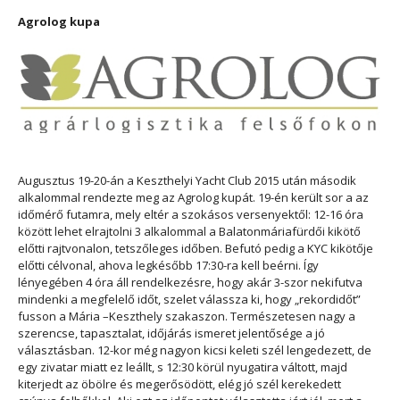
Agrolog kupa
Augusztus 19-20-án a Keszthelyi Yacht Club 2015 után második
alkalommal rendezte meg az Agrolog kupát. 19-én került sor a az
időmérő futamra, mely eltér a szokásos versenyektől: 12-16 óra
között lehet elrajtolni 3 alkalommal a Balatonmáriafürdői kikötő
előtti rajtvonalon, tetszőleges időben. Befutó pedig a KYC kikötője
előtti célvonal, ahova legkésőbb 17:30-ra kell beérni. Így
lényegében 4 óra áll rendelkezésre, hogy akár 3-szor nekifutva
mindenki a megfelelő időt, szelet válassza ki, hogy „rekordidőt”
fusson a Mária –Keszthely szakaszon. Természetesen nagy a
szerencse, tapasztalat, időjárás ismeret jelentősége a jó
választásban. 12-kor még nagyon kicsi keleti szél lengedezett, de
egy zivatar miatt ez leállt, s 12:30 körül nyugatira váltott, majd
kiterjedt az öbölre és megerősödött, elég jó szél kerekedett