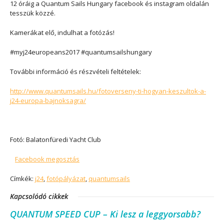
12 óráig a Quantum Sails Hungary facebook és instagram oldalán
tesszük közzé.
Kamerákat elő, indulhat a fotózás!
#myj24europeans2017 #quantumsailshungary
További információ és részvételi feltételek:
http://www.quantumsails.hu/fotoverseny-ti-hogyan-keszultok-a-
j24-europa-bajnoksagra/
Fotó: Balatonfüredi Yacht Club
Facebook megosztás
Címkék:
j24
,
fotópályázat
,
quantumsails
Kapcsolódó cikkek
QUANTUM SPEED CUP – Ki lesz a leggyorsabb?