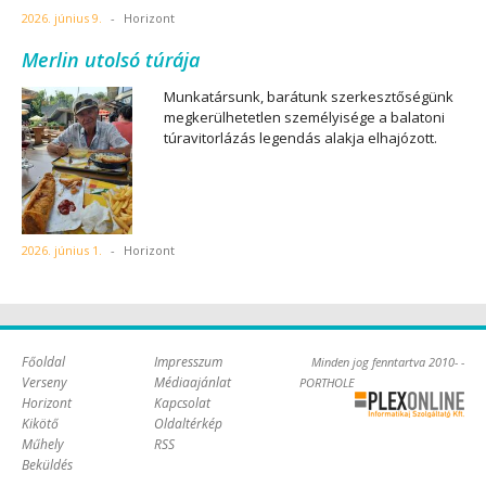
2026. június 9.
-
Horizont
Merlin utolsó túrája
Munkatársunk, barátunk szerkesztőségünk
megkerülhetetlen személyisége a balatoni
túravitorlázás legendás alakja elhajózott.
2026. június 1.
-
Horizont
Főoldal
Impresszum
Minden jog fenntartva 2010- -
Verseny
Médiaajánlat
PORTHOLE
Horizont
Kapcsolat
Online Kft. -
Kikötő
Oldaltérkép
Szoftverfejlesztés,
Műhely
RSS
tárhelybérlés
Beküldés