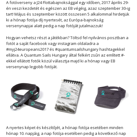
A fotóverseny a J24 Flottabajnoksággal egy időben, 2017 április 29-
én veszi kezdetét és egészen az EB végéig, azaz szeptember 30-ig
tart! Május és szeptember között összesen 5 alkalommal hirdetjük
ki a hónap fotója díj nyertesét, az Európa-bajnokság
versenynapjai alatt pedig a nap fotóját jutalmazzuk!
Hogyan vehetsz részt a játékban? Töltsd fel nyilvános posztban a
fotót a saját facebook vagy instagram oldaladra a
#myj24europeans2017 és #quantumsailshungary hashtagekkel
ellátva. A Quantum Sails Hungary által felkért zsűri az említett #-
ekkel ellátott fotók közül választja majd ki a hónap vagy EB
versenynap legjobb fotóját.
A nyertes képet és készítőjét, a hónap fotója esetében minden
hónap 10. napjáig, a nap fotója esetében pedig a következő nap