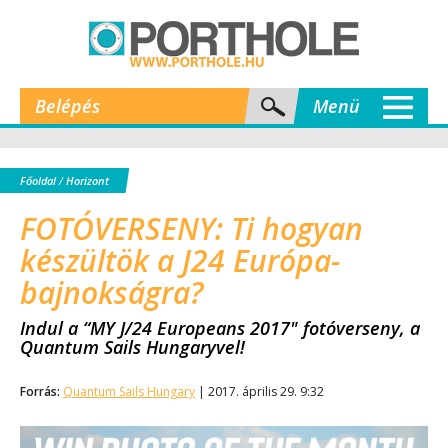
Belépés
Menü
Főoldal
/
Horizont
FOTÓVERSENY: Ti hogyan
készültök a J24 Európa-
bajnokságra?
Indul a “MY J/24 Europeans 2017" fotóverseny, a
Quantum Sails Hungaryvel!
Forrás:
Quantum Sails Hungary
| 2017. április 29. 9:32