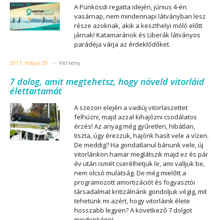
A Pünkösdi regatta idején, június 4-én
vasárnap, nem mindennapi látványban lesz
része azoknak, akik a keszthelyi móló előtt
járnak! Katamaránok és Liberák látványos
parádéja várja az érdeklődőket.
2017. május 29.
-
Verseny
7 dolog, amit megtehetsz, hogy növeld vitorláid
élettartamát
A szezon elején a vadiúj vitorlaszettet
felhúzni, majd azzal kihajózni csodálatos
érzés! Az anyag még gyűretlen, hibátlan,
tiszta, úgy érezzük, hajónk hasít vele a vízen.
De meddig? Ha gondatlanul bánunk vele, új
vitorlánkon hamar meglátszik majd ez és pár
év után ismét cserélhetjük le, ami valljuk be,
nem olcsó mulatság. De még mielőtt a
programozott amortizációt és fogyasztói
társadalmat kritizálnánk gondoljuk végig, mit
tehetünk mi azért, hogy vitorláink élete
hosszabb legyen? A következő 7 dolgot
mindenképp!