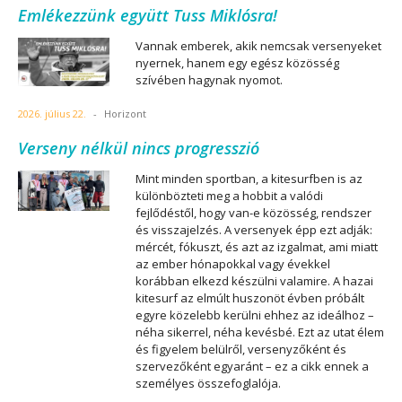
Emlékezzünk együtt Tuss Miklósra!
Vannak emberek, akik nemcsak versenyeket
nyernek, hanem egy egész közösség
szívében hagynak nyomot.
2026. július 22.
-
Horizont
Verseny nélkül nincs progresszió
Mint minden sportban, a kitesurfben is az
különbözteti meg a hobbit a valódi
fejlődéstől, hogy van-e közösség, rendszer
és visszajelzés. A versenyek épp ezt adják:
mércét, fókuszt, és azt az izgalmat, ami miatt
az ember hónapokkal vagy évekkel
korábban elkezd készülni valamire. A hazai
kitesurf az elmúlt huszonöt évben próbált
egyre közelebb kerülni ehhez az ideálhoz –
néha sikerrel, néha kevésbé. Ezt az utat élem
és figyelem belülről, versenyzőként és
szervezőként egyaránt – ez a cikk ennek a
személyes összefoglalója.