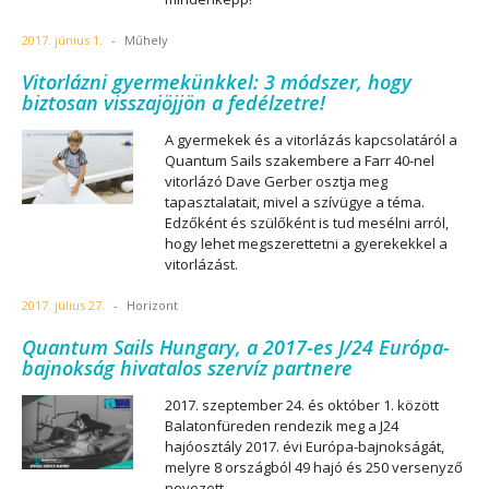
2017. június 1.
-
Műhely
Vitorlázni gyermekünkkel: 3 módszer, hogy
biztosan visszajöjjön a fedélzetre!
A gyermekek és a vitorlázás kapcsolatáról a
Quantum Sails szakembere a Farr 40-nel
vitorlázó Dave Gerber osztja meg
tapasztalatait, mivel a szívügye a téma.
Edzőként és szülőként is tud mesélni arról,
hogy lehet megszerettetni a gyerekekkel a
vitorlázást.
2017. július 27.
-
Horizont
Quantum Sails Hungary, a 2017-es J/24 Európa-
bajnokság hivatalos szervíz partnere
2017. szeptember 24. és október 1. között
Balatonfüreden rendezik meg a J24
hajóosztály 2017. évi Európa-bajnokságát,
melyre 8 országból 49 hajó és 250 versenyző
nevezett.