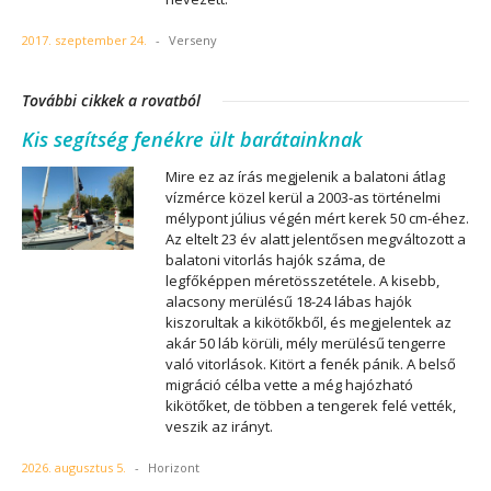
2017. szeptember 24.
-
Verseny
További cikkek a rovatból
Kis segítség fenékre ült barátainknak
Mire ez az írás megjelenik a balatoni átlag
vízmérce közel kerül a 2003-as történelmi
mélypont július végén mért kerek 50 cm-éhez.
Az eltelt 23 év alatt jelentősen megváltozott a
balatoni vitorlás hajók száma, de
legfőképpen méretösszetétele. A kisebb,
alacsony merülésű 18-24 lábas hajók
kiszorultak a kikötőkből, és megjelentek az
akár 50 láb körüli, mély merülésű tengerre
való vitorlások. Kitört a fenék pánik. A belső
migráció célba vette a még hajózható
kikötőket, de többen a tengerek felé vették,
veszik az irányt.
2026. augusztus 5.
-
Horizont