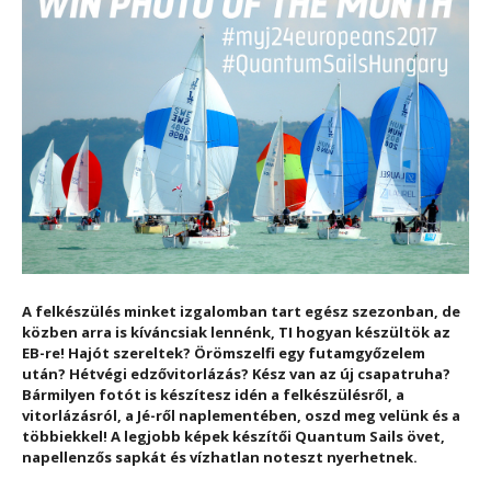
A felkészülés minket izgalomban tart egész szezonban, de
közben arra is kíváncsiak lennénk, TI hogyan készültök az
EB-re! Hajót szereltek? Örömszelfi egy futamgyőzelem
után? Hétvégi edzővitorlázás? Kész van az új csapatruha?
Bármilyen fotót is készítesz idén a felkészülésről, a
vitorlázásról, a Jé-ről naplementében, oszd meg velünk és a
többiekkel! A legjobb képek készítői Quantum Sails övet,
napellenzős sapkát és vízhatlan noteszt nyerhetnek.