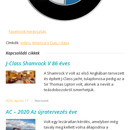
Facebook megosztás
Címkék:
video
,
America's Cup
,
j class
Kapcsolódó cikkek
J-Class Shamrock V 86 éves
A Shamrock V volt az első Angliában tervezett
és épített J-Class jacht, tulajdonosa pedig az a
Sir Thomas Lipton volt, akinek a nevét a
teásdobozokról ismerhetjük.
2016. április 17.
-
Horizont
AC – 2020 Az újratervezés éve
Volt egy lezáratlan kérdés, amelyben még
tavaly meg kellett volna állapodnia a