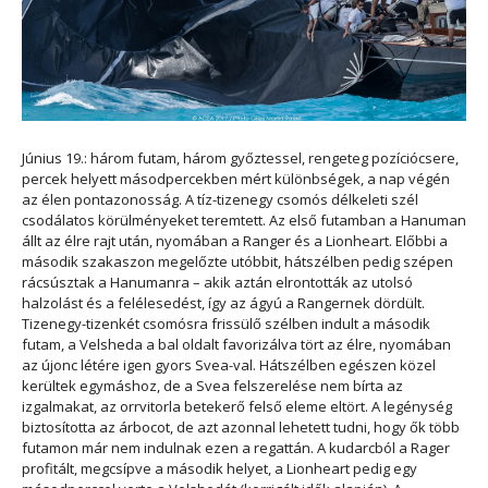
Június 19.: három futam, három győztessel, rengeteg pozíciócsere,
percek helyett másodpercekben mért különbségek, a nap végén
az élen pontazonosság. A tíz-tizenegy csomós délkeleti szél
csodálatos körülményeket teremtett. Az első futamban a Hanuman
állt az élre rajt után, nyomában a Ranger és a Lionheart. Előbbi a
második szakaszon megelőzte utóbbit, hátszélben pedig szépen
rácsúsztak a Hanumanra – akik aztán elrontották az utolsó
halzolást és a felélesedést, így az ágyú a Rangernek dördült.
Tizenegy-tizenkét csomósra frissülő szélben indult a második
futam, a Velsheda a bal oldalt favorizálva tört az élre, nyomában
az újonc létére igen gyors Svea-val. Hátszélben egészen közel
kerültek egymáshoz, de a Svea felszerelése nem bírta az
izgalmakat, az orrvitorla betekerő felső eleme eltört. A legénység
biztosította az árbocot, de azt azonnal lehetett tudni, hogy ők több
futamon már nem indulnak ezen a regattán. A kudarcból a Rager
profitált, megcsípve a második helyet, a Lionheart pedig egy