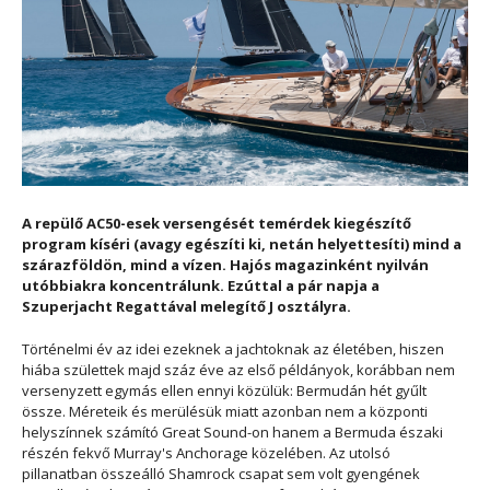
A repülő AC50-esek versengését temérdek kiegészítő
program kíséri (avagy egészíti ki, netán helyettesíti) mind a
szárazföldön, mind a vízen. Hajós magazinként nyilván
utóbbiakra koncentrálunk. Ezúttal a pár napja a
Szuperjacht Regattával melegítő J osztályra.
Történelmi év az idei ezeknek a jachtoknak az életében, hiszen
hiába születtek majd száz éve az első példányok, korábban nem
versenyzett egymás ellen ennyi közülük: Bermudán hét gyűlt
össze. Méreteik és merülésük miatt azonban nem a központi
helyszínnek számító Great Sound-on hanem a Bermuda északi
részén fekvő Murray's Anchorage közelében. Az utolsó
pillanatban összeálló Shamrock csapat sem volt gyengének