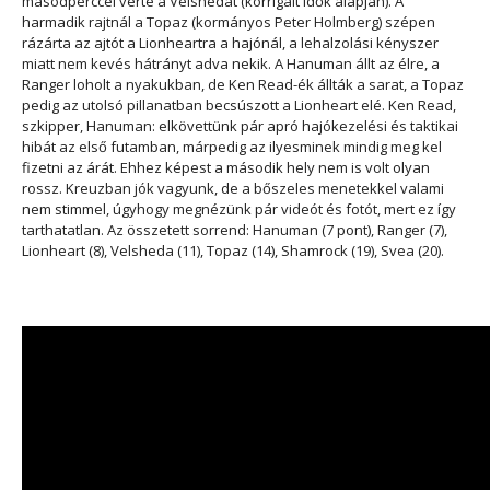
másodperccel verte a Velshedát (korrigált idők alapján). A
harmadik rajtnál a Topaz (kormányos Peter Holmberg) szépen
rázárta az ajtót a Lionheartra a hajónál, a lehalzolási kényszer
miatt nem kevés hátrányt adva nekik. A Hanuman állt az élre, a
Ranger loholt a nyakukban, de Ken Read-ék állták a sarat, a Topaz
pedig az utolsó pillanatban becsúszott a Lionheart elé. Ken Read,
szkipper, Hanuman:
elkövettünk pár apró hajókezelési és taktikai
hibát az első futamban, márpedig az ilyesminek mindig meg kel
fizetni az árát. Ehhez képest a második hely nem is volt olyan
rossz. Kreuzban jók vagyunk, de a bőszeles menetekkel valami
nem stimmel, úgyhogy megnézünk pár videót és fotót, mert ez így
tarthatatlan
. Az összetett sorrend: Hanuman (7 pont), Ranger (7),
Lionheart (8), Velsheda (11), Topaz (14), Shamrock (19), Svea (20).