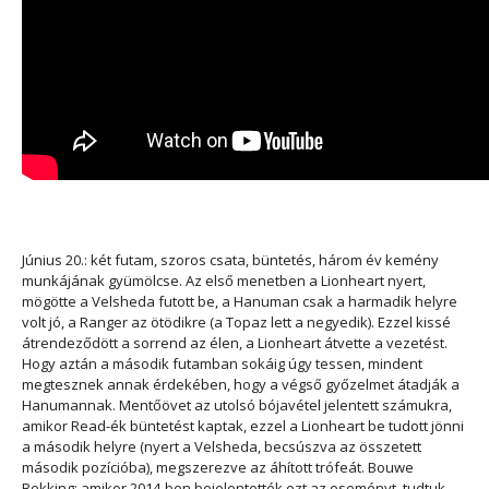
Június 20.: két futam, szoros csata, büntetés, három év kemény
munkájának gyümölcse. Az első menetben a Lionheart nyert,
mögötte a Velsheda futott be, a Hanuman csak a harmadik helyre
volt jó, a Ranger az ötödikre (a Topaz lett a negyedik). Ezzel kissé
átrendeződött a sorrend az élen, a Lionheart átvette a vezetést.
Hogy aztán a második futamban sokáig úgy tessen, mindent
megtesznek annak érdekében, hogy a végső győzelmet átadják a
Hanumannak. Mentőövet az utolsó bójavétel jelentett számukra,
amikor Read-ék büntetést kaptak, ezzel a Lionheart be tudott jönni
a második helyre (nyert a Velsheda, becsúszva az összetett
második pozícióba), megszerezve az áhított trófeát. Bouwe
Bekking:
amikor 2014-ben bejelentették ezt az eseményt, tudtuk,