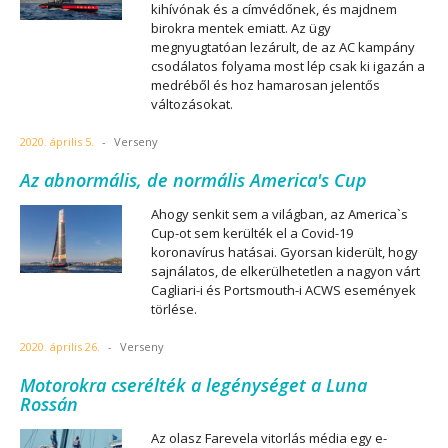
kihívónak és a címvédőnek, és majdnem
birokra mentek emiatt. Az ügy
megnyugtatóan lezárult, de az AC kampány
csodálatos folyama most lép csak ki igazán a
medréből és hoz hamarosan jelentős
változásokat.
2020. április 5.
-
Verseny
Az abnormális, de normális America's Cup
Ahogy senkit sem a világban, az America`s
Cup-ot sem kerülték el a Covid-19
koronavírus hatásai. Gyorsan kiderült, hogy
sajnálatos, de elkerülhetetlen a nagyon várt
Cagliari-i és Portsmouth-i ACWS események
törlése.
2020. április 26.
-
Verseny
Motorokra cserélték a legénységet a Luna
Rossán
Az olasz Farevela vitorlás média egy e-