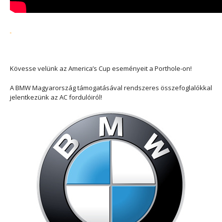
Kövesse velünk az America’s Cup eseményeit a Porthole-on!
A BMW Magyarország támogatásával rendszeres összefoglalókkal
jelentkezünk az AC fordulóiról!