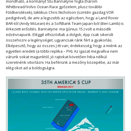
mondható, a kormányt Stu Bannatyne fogta (három
Whitbread/Volvo Ocean Race győzelem, plusz további
Földkerülések), taktikus Chris Nicholson (szintén gazdag VOR
pedigrével), de ami a legszebb az egészben, hogy a Land Rover
BAR-tól (Andy McLean) és a SoftBank Team Japan-ból (Ben Lamb) is
érkezett erősítés. Bannatyne:
ma (június 15.) volt a második
edzésnapunk. Eléggé elhúzódtak a dolgok, épp csak sikerült
összehozni a legénységet, ugyancsak ránk fért a gyakorlás.
Elképesztő, hogy az összes J itt van, érdekesség, hogy a miénk az
egyetlen eredeti (a többi replika – PH). Az igazat megvallva nem
várunk sokat magunktól, jó rajtokat követően hiba nélkül
szeretnénk vitorlázni. Ha beférünk a mezőny közepébe, az már
elég okot ad a boldogságra
.