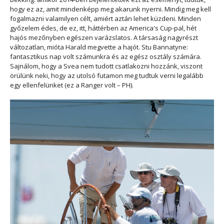
hogy ez az, amit mindenképp meg akarunk nyerni. Mindig meg kell
fogalmazni valamilyen célt, amiért aztán lehet küzdeni. Minden
győzelem édes, de ez, itt, háttérben az America's Cup-pal, hét
hajós mezőnyben egészen varázslatos. A társaság nagyrészt
változatlan, mióta Harald megvette a hajót
. Stu Bannatyne:
fantasztikus nap volt számunkra és az egész osztály számára.
Sajnálom, hogy a Svea nem tudott csatlakozni hozzánk, viszont
örülünk neki, hogy az utolsó futamon meg tudtuk verni legalább
egy ellenfelünket
(ez a Ranger volt – PH).