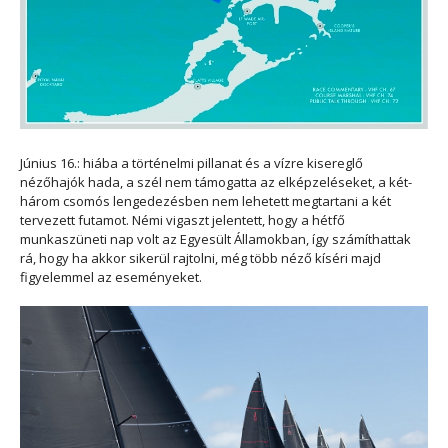
Június 16.: hiába a történelmi pillanat és a vízre kisereglő
nézőhajók hada, a szél nem támogatta az elképzeléseket, a két-
három csomós lengedezésben nem lehetett megtartani a két
tervezett futamot. Némi vigaszt jelentett, hogy a hétfő
munkaszüneti nap volt az Egyesült Államokban, így számíthattak
rá, hogy ha akkor sikerül rajtolni, még több néző kíséri majd
figyelemmel az eseményeket.