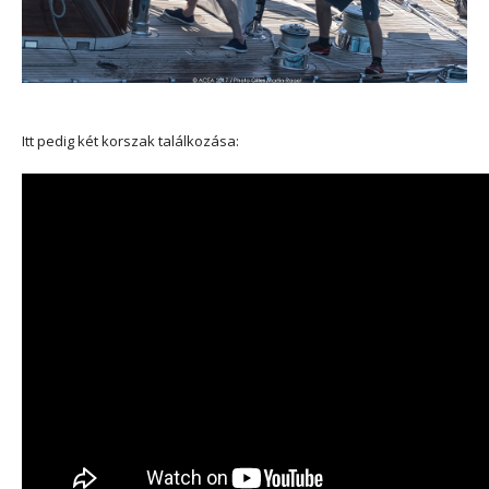
Itt pedig két korszak találkozása: