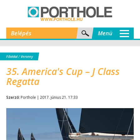
Belépés
Menü
Főoldal
/
Verseny
35. America's Cup – J Class
Regatta
Szerző:
Porthole | 2017. június 21. 17:33