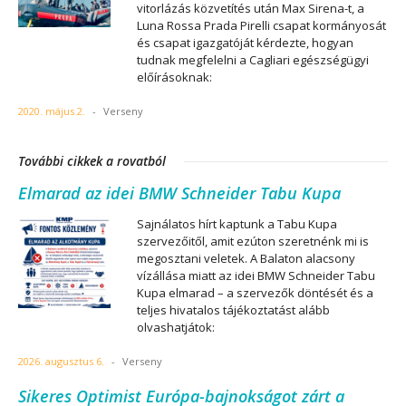
vitorlázás közvetítés után Max Sirena-t, a
Luna Rossa Prada Pirelli csapat kormányosát
és csapat igazgatóját kérdezte, hogyan
tudnak megfelelni a Cagliari egészségügyi
előírásoknak:
2020. május 2.
-
Verseny
További cikkek a rovatból
Elmarad az idei BMW Schneider Tabu Kupa
Sajnálatos hírt kaptunk a Tabu Kupa
szervezőitől, amit ezúton szeretnénk mi is
megosztani veletek. A Balaton alacsony
vízállása miatt az idei BMW Schneider Tabu
Kupa elmarad – a szervezők döntését és a
teljes hivatalos tájékoztatást alább
olvashatjátok:
2026. augusztus 6.
-
Verseny
Sikeres Optimist Európa-bajnokságot zárt a