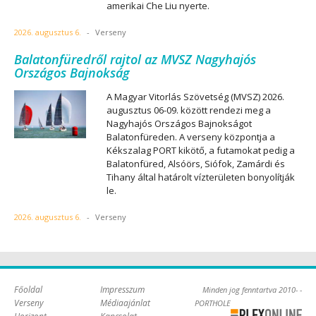
amerikai Che Liu nyerte.
2026. augusztus 6.
-
Verseny
Balatonfüredről rajtol az MVSZ Nagyhajós
Országos Bajnokság
A Magyar Vitorlás Szövetség (MVSZ) 2026.
augusztus 06-09. között rendezi meg a
Nagyhajós Országos Bajnokságot
Balatonfüreden. A verseny központja a
Kékszalag PORT kikötő, a futamokat pedig a
Balatonfüred, Alsóörs, Siófok, Zamárdi és
Tihany által határolt vízterületen bonyolítják
le.
2026. augusztus 6.
-
Verseny
Főoldal
Impresszum
Minden jog fenntartva 2010- -
Verseny
Médiaajánlat
PORTHOLE