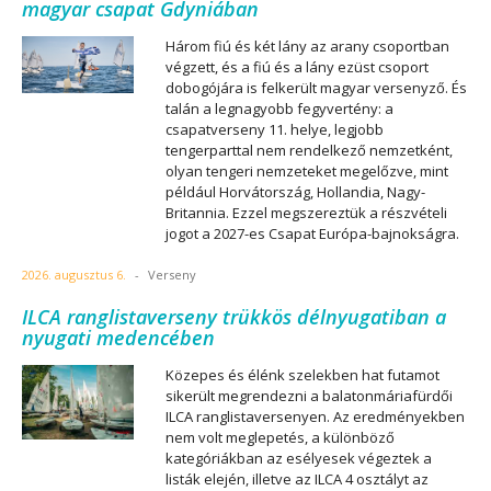
magyar csapat Gdyniában
Három fiú és két lány az arany csoportban
végzett, és a fiú és a lány ezüst csoport
dobogójára is felkerült magyar versenyző. És
talán a legnagyobb fegyvertény: a
csapatverseny 11. helye, legjobb
tengerparttal nem rendelkező nemzetként,
olyan tengeri nemzeteket megelőzve, mint
például Horvátország, Hollandia, Nagy-
Britannia. Ezzel megszereztük a részvételi
jogot a 2027-es Csapat Európa-bajnokságra.
2026. augusztus 6.
-
Verseny
ILCA ranglistaverseny trükkös délnyugatiban a
nyugati medencében
Közepes és élénk szelekben hat futamot
sikerült megrendezni a balatonmáriafürdői
ILCA ranglistaversenyen. Az eredményekben
nem volt meglepetés, a különböző
kategóriákban az esélyesek végeztek a
listák elején, illetve az ILCA 4 osztályt az