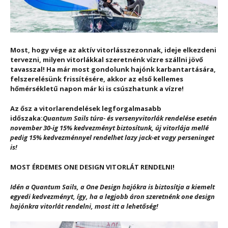
Most, hogy vége az aktív vitorlásszezonnak, ideje elkezdeni
tervezni, milyen vitorlákkal szeretnénk vízre szállni jövő
tavasszal! Ha már most gondolunk hajónk karbantartására,
felszerelésünk frissítésére, akkor az első kellemes
hőmérsékletű napon már ki is csúszhatunk a vízre!
Az ősz a vitorlarendelések legforgalmasabb
időszaka:
Quantum Sails túra- és versenyvitorlák rendelése esetén
november 30-ig 15% kedvezményt biztosítunk, új vitorlája mellé
pedig 15% kedvezménnyel rendelhet lazy jack-et vagy perseninget
is!
MOST ÉRDEMES ONE DESIGN VITORLÁT RENDELNI!
Idén a Quantum Sails, a One Design hajókra is biztosítja a kiemelt
egyedi kedvezményt, így, ha a legjobb áron szeretnénk one design
hajónkra vitorlát rendelni, most itt a lehetőség!