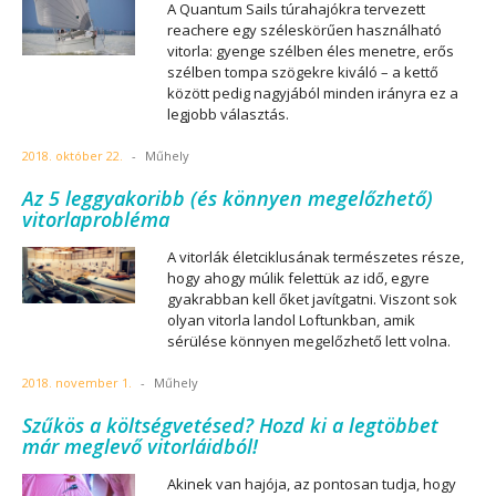
A Quantum Sails túrahajókra tervezett
reachere egy széleskörűen használható
vitorla: gyenge szélben éles menetre, erős
szélben tompa szögekre kiváló – a kettő
között pedig nagyjából minden irányra ez a
legjobb választás.
2018. október 22.
-
Műhely
Az 5 leggyakoribb (és könnyen megelőzhető)
vitorlaprobléma
A vitorlák életciklusának természetes része,
hogy ahogy múlik felettük az idő, egyre
gyakrabban kell őket javítgatni. Viszont sok
olyan vitorla landol Loftunkban, amik
sérülése könnyen megelőzhető lett volna.
2018. november 1.
-
Műhely
Szűkös a költségvetésed? Hozd ki a legtöbbet
már meglevő vitorláidból!
Akinek van hajója, az pontosan tudja, hogy