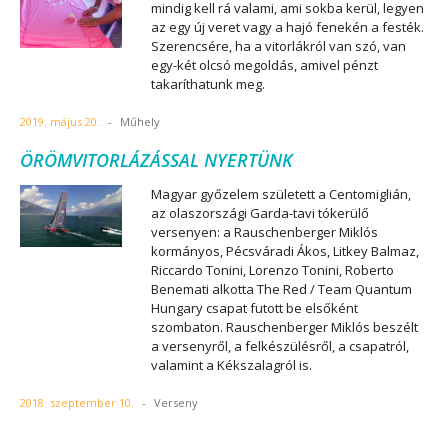
mindig kell rá valami, ami sokba kerül, legyen
az egy új veret vagy a hajó fenekén a festék.
Szerencsére, ha a vitorlákról van szó, van
egy-két olcsó megoldás, amivel pénzt
takaríthatunk meg.
2019. május 20.
-
Műhely
ÖRÖMVITORLÁZÁSSAL NYERTÜNK
Magyar győzelem született a Centomiglián,
az olaszországi Garda-tavi tókerülő
versenyen: a Rauschenberger Miklós
kormányos, Pécsváradi Ákos, Litkey Balmaz,
Riccardo Tonini, Lorenzo Tonini, Roberto
Benemati alkotta The Red / Team Quantum
Hungary csapat futott be elsőként
szombaton. Rauschenberger Miklós beszélt
a versenyről, a felkészülésről, a csapatról,
valamint a Kékszalagról is.
2018. szeptember 10.
-
Verseny