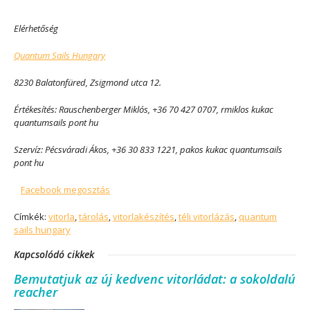
Elérhetőség
Quantum Sails Hungary
8230 Balatonfüred, Zsigmond utca 12.
Értékesítés: Rauschenberger Miklós, +36 70 427 0707, rmiklos kukac
quantumsails pont hu
Szervíz: Pécsváradi Ákos, +36 30 833 1221, pakos kukac quantumsails
pont hu
Facebook megosztás
Címkék:
vitorla
,
tárolás
,
vitorlakészítés
,
téli vitorlázás
,
quantum
sails hungary
Kapcsolódó cikkek
Bemutatjuk az új kedvenc vitorládat: a sokoldalú
reacher