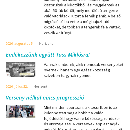
kiszorultak a kikötőkből, és megjelentek az
akár 50 láb körüli, mély merülésű tengerre
való vitorlások. Kitört a fenék pánik. A belső
migráció célba vette a még hajózható
kikötőket, de többen a tengerek felé vették,
veszik az irányt.
2026. augusztus 5.
-
Horizont
Emlékezzünk együtt Tuss Miklósra!
Vannak emberek, akik nemcsak versenyeket
nyernek, hanem egy egész közösség
szívében hagynak nyomot.
2026. július 22.
-
Horizont
Verseny nélkül nincs progresszió
Mint minden sportban, a kitesurfben is az
különbözteti meg a hobbit a valódi
fejlődéstől, hogy van-e közösség, rendszer
és visszajelzés. A versenyek épp ezt adják:
mércét, fókuszt, és azt az izgalmat, ami miatt