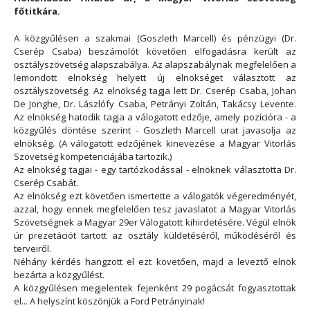
főtitkára.
A közgyűlésen a szakmai (Goszleth Marcell) és pénzügyi (Dr.
Cserép Csaba) beszámolót követően elfogadásra került az
osztályszövetség alapszabálya. Az alapszabálynak megfelelően a
lemondott elnökség helyett új elnökséget választott az
osztályszövetség. Az elnökség tagja lett Dr. Cserép Csaba, Johan
De Jonghe
, Dr. Lászlófy Csaba, Petrányi Zoltán, Takácsy Levente.
Az elnökség hatodik tagja a válogatott edzője, amely pozícióra - a
közgyűlés döntése szerint - Goszleth Marcell urat javasolja az
elnökség. (A válogatott edzőjének kinevezése a Magyar Vitorlás
Szövetség kompetenciájába tartozik.)
Az elnökség tagjai - egy tartózkodással - elnöknek választotta Dr.
Cserép Csabát.
Az elnökség ezt követően ismertette a válogatók végeredményét,
azzal, hogy ennek megfelelően tesz javaslatot a Magyar Vitorlás
Szövetségnek a Magyar 29er Válogatott kihirdetésére. Végül elnök
úr prezetációt tartott az osztály küldetéséről, működéséről és
terveiről.
Néhány kérdés hangzott el ezt követően, majd a leveztő elnök
bezárta a közgyűlést.
A közgyűlésen megjelentek fejenként 29 pogácsát fogyasztottak
el... A helyszínt köszönjük a Ford Petrányinak!