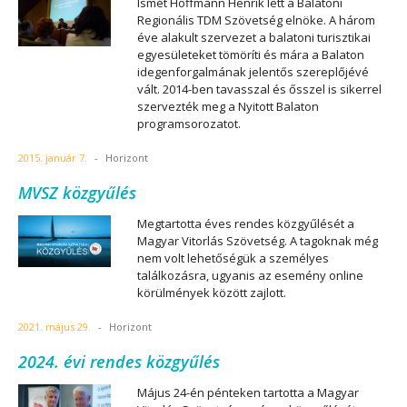
Ismét Hoffmann Henrik lett a Balatoni
Regionális TDM Szövetség elnöke. A három
éve alakult szervezet a balatoni turisztikai
egyesületeket tömöríti és mára a Balaton
idegenforgalmának jelentős szereplőjévé
vált. 2014-ben tavasszal és ősszel is sikerrel
szervezték meg a Nyitott Balaton
programsorozatot.
2015. január 7.
-
Horizont
MVSZ közgyűlés
Megtartotta éves rendes közgyűlését a
Magyar Vitorlás Szövetség. A tagoknak még
nem volt lehetőségük a személyes
találkozásra, ugyanis az esemény online
körülmények között zajlott.
2021. május 29.
-
Horizont
2024. évi rendes közgyűlés
Május 24-én pénteken tartotta a Magyar