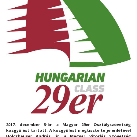
2017. december 3-án a Magyar 29er Osztályszövetség
közgyűlést tartott. A közgyűlést megtisztelte jelenlétével
Holczhauser András úr, a Magyar Vitorlás Szövetség