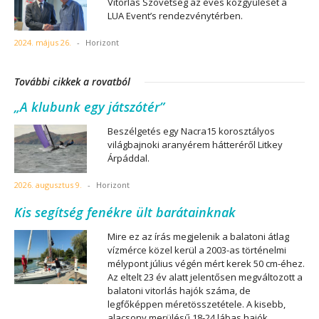
Vitorlás Szövetség az éves közgyűlését a
LUA Event’s rendezvénytérben.
2024. május 26.
-
Horizont
További cikkek a rovatból
„A klubunk egy játszótér”
Beszélgetés egy Nacra15 korosztályos
világbajnoki aranyérem hátteréről Litkey
Árpáddal.
2026. augusztus 9.
-
Horizont
Kis segítség fenékre ült barátainknak
Mire ez az írás megjelenik a balatoni átlag
vízmérce közel kerül a 2003-as történelmi
mélypont július végén mért kerek 50 cm-éhez.
Az eltelt 23 év alatt jelentősen megváltozott a
balatoni vitorlás hajók száma, de
legfőképpen méretösszetétele. A kisebb,
alacsony merülésű 18-24 lábas hajók