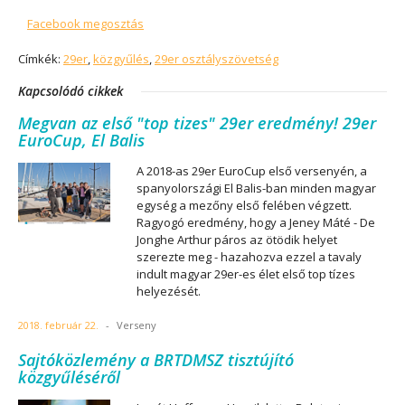
Facebook megosztás
Címkék:
29er
,
közgyűlés
,
29er osztályszövetség
Kapcsolódó cikkek
Megvan az első "top tizes" 29er eredmény! 29er
EuroCup, El Balis
A 2018-as 29er EuroCup első versenyén, a
spanyolországi El Balis-ban minden magyar
egység a mezőny első felében végzett.
Ragyogó eredmény, hogy a Jeney Máté - De
Jonghe Arthur páros az ötödik helyet
szerezte meg - hazahozva ezzel a tavaly
indult magyar 29er-es élet első top tízes
helyezését.
2018. február 22.
-
Verseny
Sajtóközlemény a BRTDMSZ tisztújító
közgyűléséről