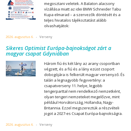
megosztani veletek. A Balaton alacsony
vízállása miatt az idei BMW Schneider Tabu
Kupa elmarad – a szervezők döntését és a
teljes hivatalos tájékoztatást alább
olvashatjátok:
2026. augusztus 6.
-
Verseny
Sikeres Optimist Európa-bajnokságot zárt a
magyar csapat Gdyniában
Három fiú és két lány az arany csoportban
végzett, és a fiú és a lány ezüst csoport
dobogójára is felkerült magyar versenyző. És
talán a legnagyobb fegyvertény: a
csapatverseny 11. helye, legjobb
tengerparttal nem rendelkező nemzetként,
olyan tengeri nemzeteket megelőzve, mint
például Horvátország, Hollandia, Nagy-
Britannia. Ezzel megszereztük a részvételi
jogot a 2027-es Csapat Európa-bajnokságra.
2026. augusztus 6.
-
Verseny