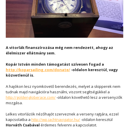
A vitorlák finanszírozása még nem rendezett, ahogy az
élelmiszer ellátmány sem.
Kopár István minden támogatást szívesen fogad a
http://koparsailing.com/donate/
-oldalon keresztül, vagy
közvetlenül is.
A hajókon lesz nyomkövető berendezés, melyet a skipperek nem
tudnak majd navigációra használni, viszont segítségükkel a
http://goldengloberace.com/
-oldalon követhető lesz a versenyzők
mozgása.
Lelkes vitorlázók nézőhajót szerveznek a verseny rajtjára, ezzel
kapcsolatba a
http://wp.jachtnavigator.hu/
-oldalon keresztül
Horváth Csabával
érdemes felvenni a kapcsolatot.