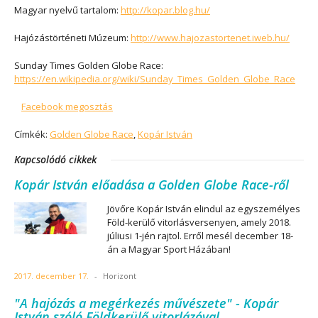
Magyar nyelvű tartalom:
http://kopar.blog.hu/
Hajózástörténeti Múzeum:
http://www.hajozastortenet.iweb.hu/
Sunday Times Golden Globe Race:
https://en.wikipedia.org/wiki/Sunday_Times_Golden_Globe_Race
Facebook megosztás
Címkék:
Golden Globe Race
,
Kopár István
Kapcsolódó cikkek
Kopár István előadása a Golden Globe Race-ről
Jövőre Kopár István elindul az egyszemélyes
Föld-kerülő vitorlásversenyen, amely 2018.
júliusi 1-jén rajtol. Erről mesél december 18-
án a Magyar Sport Házában!
2017. december 17.
-
Horizont
"A hajózás a megérkezés művészete" - Kopár
István szóló Földkerülő vitorlázóval