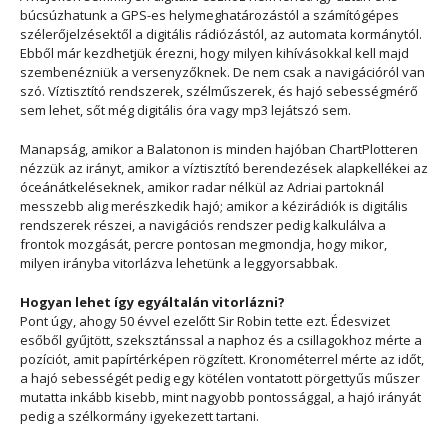
búcsúzhatunk a GPS-es helymeghatározástól a számítógépes
szélerőjelzésektől a digitális rádiózástól, az automata kormánytól.
Ebből már kezdhetjük érezni, hogy milyen kihívásokkal kell majd
szembenézniük a versenyzőknek. De nem csak a navigációról van
szó. Víztisztító rendszerek, szélműszerek, és hajó sebességmérő
sem lehet, sőt még digitális óra vagy mp3 lejátszó sem.
Manapság, amikor a Balatonon is minden hajóban ChartPlotteren
nézzük az irányt, amikor a víztisztító berendezések alapkellékei az
óceánátkeléseknek, amikor radar nélkül az Adriai partoknál
messzebb alig merészkedik hajó; amikor a kézirádiók is digitális
rendszerek részei, a navigációs rendszer pedig kalkulálva a
frontok mozgását, percre pontosan megmondja, hogy mikor,
milyen irányba vitorlázva lehetünk a leggyorsabbak.
Hogyan lehet így egyáltalán vitorlázni?
Pont úgy, ahogy 50 évvel ezelőtt Sir Robin tette ezt. Édesvizet
esőből gyűjtött, szeksztánssal a naphoz és a csillagokhoz mérte a
pozíciót, amit papírtérképen rögzített. Kronométerrel mérte az időt,
a hajó sebességét pedig egy kötélen vontatott pörgettyűs műszer
mutatta inkább kisebb, mint nagyobb pontossággal, a hajó irányát
pedig a szélkormány igyekezett tartani.