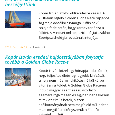
beszélgettünk
Kopár István szóló Földkerülésre készül. A
2018-ban rajtoló Golden Globe Race rajtjához
fog majd odaállni egymaga Puffin nevű
hajója fedélzetén, hogy körbevitorlázza a
Földet. A Mindset online pszichológiai szaklap
Sportpszichológia rovatának interjúja.
2018. február 12.
-
Horizont
Kopár István eredeti hajóosztályában folytatja
tovább a Golden Globe Race-t
Kopár István közel egy hónapja indult útnak,
hogy teljesítse élete legnagyobb kihívását,
amely nem más, mint kikötés nélkül körbe
vitorlázni a Földet. A Golden Globe Race-en
induló magyar származású vitorlázó
számára izgalmasan és egyben nehézkesen
teltek az elmúlt hetek, hiszen
szélkormányának nem megfelelő működése
miatt megállásra kényszerült a Zöld-foki-
szigetek mellett.