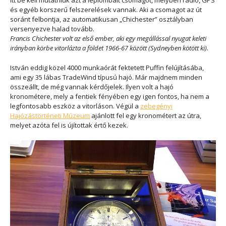
és egyéb korszerű felszerelések vannak. Aki a csomagot az út
soránt felbontja, az automatikusan „Chichester” osztályban
versenyezve halad tovább.
Francis Chichester volt az első ember, aki egy megállással nyugat keleti
irányban körbe vitorlázta a földet 1966-67 között (Sydneyben kötött ki).
István eddig közel 4000 munkaórát fektetett Puffin felújításába,
ami egy 35 lábas TradeWind típusú hajó. Már majdnem minden
összeállt, de még vannak kérdőjelek. Ilyen volt a hajó
kronométere, mely a fentiek fényében egy igen fontos, ha nem a
legfontosabb eszköz a vitorláson. Végül a
zebegényi
Hajózástörténeti Múzeum
ajánlott fel egy kronométert az útra,
melyet azóta fel is újítottak értő kezek.