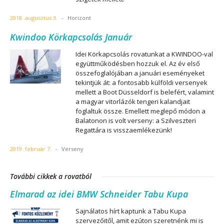
2018. augusztus 3.
-
Horizont
Kwindoo Körkapcsolás Január
Idei Körkapcsolás rovatunkat a KWINDOO-val
együttműködésben hozzuk el. Az év első
összefoglalójában a januári eseményeket
tekintjük át: a fontosabb külföldi versenyek
mellett a Boot Düsseldorf is belefért, valamint
a magyar vitorlázók tengeri kalandjait
foglaltuk össze. Emellett meglepő módon a
Balatonon is volt verseny: a Szilveszteri
Regattára is visszaemlékezünk!
2019. február 7.
-
Verseny
További cikkek a rovatból
Elmarad az idei BMW Schneider Tabu Kupa
Sajnálatos hírt kaptunk a Tabu Kupa
szervezőitől, amit ezúton szeretnénk mi is