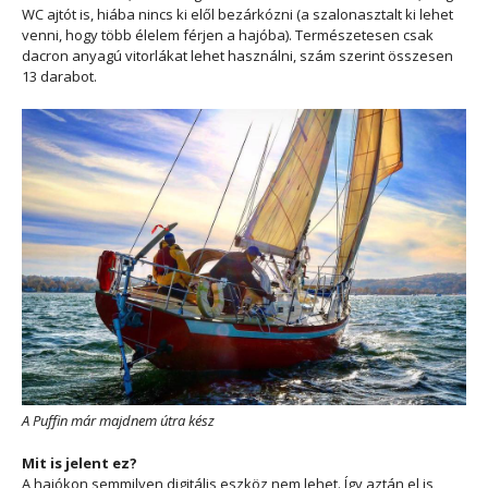
WC ajtót is, hiába nincs ki elől bezárkózni (a szalonasztalt ki lehet
venni, hogy több élelem férjen a hajóba). Természetesen csak
dacron anyagú vitorlákat lehet használni, szám szerint összesen
13 darabot.
A Puffin már majdnem útra kész
Mit is jelent ez?
A hajókon semmilyen digitális eszköz nem lehet. Így aztán el is