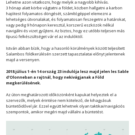
Lehetne azon vitatkozni, hogy melyik a nagyobb kihívás.
3 hónap alatt körbe vágtatni a földet, közben hallgatni a karbon
hajótest folyamatos döngését, számítógéppel elemezni a
lehetséges útvonalakat, és folyamatosan feszegetni a határokat,
vagy pedig 9 hónapon keresztül, korszerű eszközök nélkül
navigálni és vizet gyűjteni. Az biztos, hogy ez utóbbi teljesen más
típusú felkészültséget vár el az indulóktól.
István abban bízik, hogy a hasonló körülmények között teljesített
Salambos földkerülésén szerzett tapasztalatai előnyt jelentenek
majd a versenyen.
2018 július 1-én 14 ország 23 indulója lesz majd jelen les Sable
d’Olonneban a rajtnál, hogy nekivágjanak a Föld
megkerülésének.
Az úton meghatározott időközönként kapukat helyeztek el a
szervezők, melyek érintése nem kötelező, de kihagyásuk
büntetőidővel jár. Ezzel együtt lehetnek olyan taktikai/navigációs
szempontok, amikor megéri majd vállalni a büntetést.