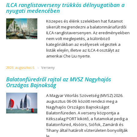
ILCA ranglistaverseny trükkös délnyugatiban a
nyugati medencében
Közepes és élénk szelekben hat futamot
sikerült megrendezni a balatonmáriafürdői
ILCA ranglistaversenyen. Az eredményekben
nem volt meglepetés, a különböző
kategóriákban az esélyesek végeztek a
listák elején, illetve az ILCA 4 osztályt az
amerikai Che Liu nyerte.
2026. augusztus 6.
-
Verseny
Balatonfüredről rajtol az MVSZ Nagyhajós
Országos Bajnokság
A Magyar Vitorlás Szövetség (MVSZ) 2026.
augusztus 06-09. között rendezi meg a
Nagyhajós Országos Bajnokságot
Balatonfüreden. A verseny központja a
Kékszalag PORT kikötő, a futamokat pedig a
Balatonfüred, Alsóörs, Siófok, Zamárdi és
Tihany által határolt vízterületen bonyolítják
le.