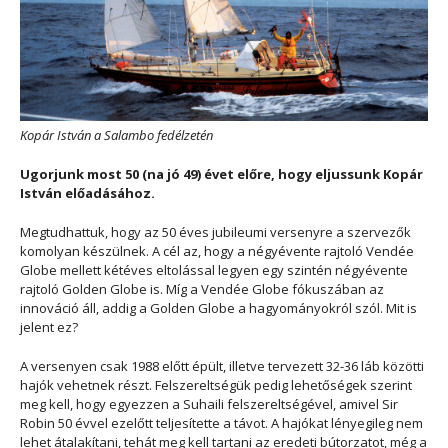
Kopár István a Salambo fedélzetén
Ugorjunk most 50 (na jó 49) évet előre, hogy eljussunk Kopár
István előadásához.
Megtudhattuk, hogy az 50 éves jubileumi versenyre a szervezők
komolyan készülnek. A cél az, hogy a négyévente rajtoló Vendée
Globe mellett kétéves eltolással legyen egy szintén négyévente
rajtoló Golden Globe is. Míg a Vendée Globe fókuszában az
innováció áll, addig a Golden Globe a hagyományokról szól. Mit is
jelent ez?
A versenyen csak 1988 előtt épült, illetve tervezett 32-36 láb közötti
hajók vehetnek részt. Felszereltségük pedig lehetőségek szerint
meg kell, hogy egyezzen a Suhaili felszereltségével, amivel Sir
Robin 50 évvel ezelőtt teljesítette a távot. A hajókat lényegileg nem
lehet átalakítani, tehát meg kell tartani az eredeti bútorzatot, még a