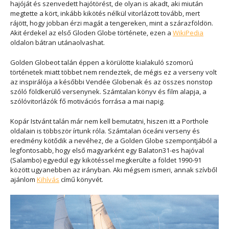
hajóját és szenvedett hajótörést, de olyan is akadt, aki miután
megtette a kört, inkább kikötés nélkül vitorlázott tovább, mert
rájött, hogy jobban érzi magát a tengereken, mint a szárazföldön.
Akit érdekel az első Gloden Globe története, ezen a
WikiPedia
oldalon bátran utánaolvashat.
Golden Globeot talán éppen a körülötte kialakuló szomorú
történetek miatt többet nem rendeztek, de mégis ez a verseny volt
az inspirálója a későbbi Vendée Globenak és az összes nonstop
szóló földkerülő versenynek. Számtalan könyv és film alapja, a
szólóvitorlázók fő motivációs forrása a mai napig.
Kopár Istvánt talán már nem kell bemutatni, hiszen itt a Porthole
oldalain is többször írtunk róla. Számtalan óceáni verseny és
eredmény kötődik a nevéhez, de a Golden Globe szempontjából a
legfontosabb, hogy első magyarként egy Balaton31-es hajóval
(Salambo) egyedül egy kikötéssel megkerülte a földet 1990-91
között ugyanebben az irányban. Aki mégsem ismeri, annak szívből
ajánlom
Kihívás
című könyvét.