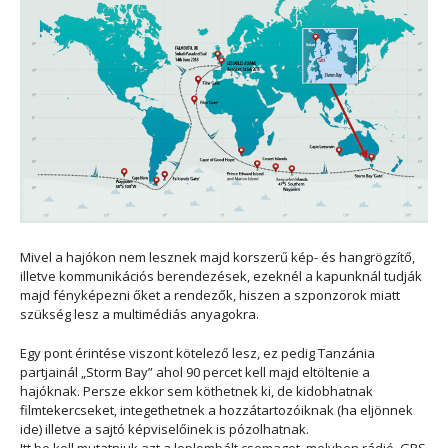
Mivel a hajókon nem lesznek majd korszerű kép- és hangrögzítő,
illetve kommunikációs berendezések, ezeknél a kapunknál tudják
majd fényképezni őket a rendezők, hiszen a szponzorok miatt
szükség lesz a multimédiás anyagokra.
Egy pont érintése viszont kötelező lesz, ez pedig Tanzánia
partjainál „Storm Bay” ahol 90 percet kell majd eltöltenie a
hajóknak. Persze ekkor sem köthetnek ki, de kidobhatnak
filmtekercseket, integethetnek a hozzátartozóiknak (ha eljönnek
ide) illetve a sajtó képviselőinek is pózolhatnak.
Itt be kell mutatniuk azt a leplombált csomagot, melyben rádió, GPS