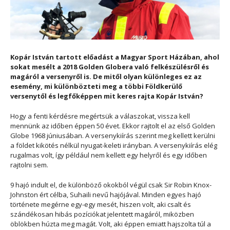
Kopár István tartott előadást a Magyar Sport Házában, ahol
sokat mesélt a 2018 Golden Globera való felkészülésről és
magáról a versenyről is. De mitől olyan különleges ez az
esemény, mi különbözteti meg a többi Földkerülő
versenytől és legfőképpen mit keres rajta Kopár István?
Hogy a fenti kérdésre megértsük a válaszokat, vissza kell
mennünk az időben éppen 50 évet. Ekkor rajtolt el az első Golden
Globe 1968 júniusában. A versenykiírás szerint meg kellett kerülni
a földet kikötés nélkül nyugat-keleti irányban. A versenykiírás elég
rugalmas volt, így például nem kellett egy helyről és egy időben
rajtolni sem.
9 hajó indult el, de különböző okokból végül csak Sir Robin Knox-
Johnston ért célba, Suhaili nevű hajójával. Minden egyes hajó
története megérne egy-egy mesét, hiszen volt, aki csalt és
szándékosan hibás pozíciókat jelentett magáról, miközben
öblökben húzta meg magát. Volt, aki éppen emiatt hajszolta túl a