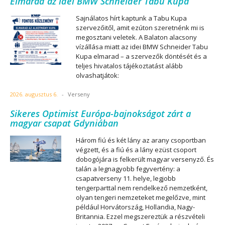
Elmarad az idei BMW Schneider Tabu Kupa
Sajnálatos hírt kaptunk a Tabu Kupa
szervezőitől, amit ezúton szeretnénk mi is
megosztani veletek. A Balaton alacsony
vízállása miatt az idei BMW Schneider Tabu
Kupa elmarad – a szervezők döntését és a
teljes hivatalos tájékoztatást alább
olvashatjátok:
2026. augusztus 6.
-
Verseny
Sikeres Optimist Európa-bajnokságot zárt a
magyar csapat Gdyniában
Három fiú és két lány az arany csoportban
végzett, és a fiú és a lány ezüst csoport
dobogójára is felkerült magyar versenyző. És
talán a legnagyobb fegyvertény: a
csapatverseny 11. helye, legjobb
tengerparttal nem rendelkező nemzetként,
olyan tengeri nemzeteket megelőzve, mint
például Horvátország, Hollandia, Nagy-
Britannia. Ezzel megszereztük a részvételi