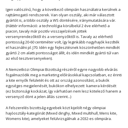
Igen valószínű, hogy a következő olimpián használatra kerülnek a
rajttámogató rendszerek. Van olyan osztály, aki már választott
gyártót is, a többi osztály a WS döntésére, iránymutatására vár.
(Háttér információ: a technológia körülbelül 2 éve elérhető a
piacon, tavaly már pozitív visszajelzések jöttek
versenyrendezőktől és a versenyzőktől is. Tavaly az elérhető
pontosság 20-60 centiméter volt, így leginkább nagyhajók kezdték
el használni pl. J70. Idén egy fejlesztésnek köszönhetően mindkét
gyártó 2 cm alatti pontosságot állít, és idén mindkét gyártó túl van
az első tesztversenyeken).
A Nemzetközi Olimpiai Bizottság részéről egyre nagyobb elvárás
fogalmazódik meg a marketing előírásokkal kapcsolatban, ez érinti
a kite ernyők felületét és ott az ország azonosítást, a bukók
egységes megjelenését, bukókon elhelyezett kamera kérdését
(ez biztonsági kockázat, így várhatóan nem lesz kötelező hanem a
versenyző dönt a jelen állás szerint...)
A Felszerelés bizottság egyebek közt kijelölt négy olimpiai
hajóosztály-kategóriát (Mixed dinghy, Mixed multihull, Mens kite,
Womens kite), amelyeket felülvizsgálnak a 2032-es olimpiára.