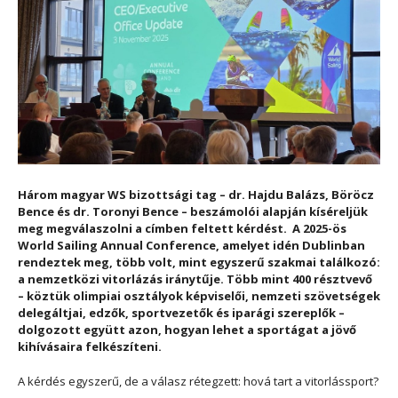
Három magyar WS bizottsági tag – dr. Hajdu Balázs, Böröcz
Bence és dr. Toronyi Bence – beszámolói alapján kíséreljük
meg megválaszolni a címben feltett kérdést. A 2025-ös
World Sailing Annual Conference, amelyet idén Dublinban
rendeztek meg, több volt, mint egyszerű szakmai találkozó:
a nemzetközi vitorlázás iránytűje. Több mint 400 résztvevő
– köztük olimpiai osztályok képviselői, nemzeti szövetségek
delegáltjai, edzők, sportvezetők és iparági szereplők –
dolgozott együtt azon, hogyan lehet a sportágat a jövő
kihívásaira felkészíteni.
A kérdés egyszerű, de a válasz rétegzett: hová tart a vitorlássport?