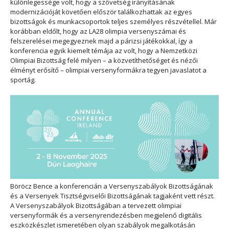
különlegessége volt, hogy a szövetség irányításának
modernizációját követően először találkozhattak az egyes
bizottságok és munkacsoportok teljes személyes részvétellel. Már
korábban eldőlt, hogy az LA28 olimpia versenyszámai és
felszerelései megegyeznek majd a párizsi játékokkal, így a
konferencia egyik kiemelt témája az volt, hogy a Nemzetközi
Olimpiai Bizottság felé milyen – a közvetíthetőséget és nézői
élményt erősítő – olimpiai versenyformákra tegyen javaslatot a
sportág.
Böröcz Bence
a konferencián a Versenyszabályok Bizottságának
és a Versenyek Tisztségviselői Bizottságának tagjaként vett részt.
A Versenyszabályok Bizottságában a tervezett olimpiai
versenyformák és a versenyrendezésben megjelenő digitális
eszközkészlet ismeretében olyan szabályok megalkotásán