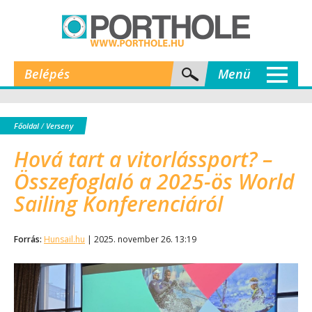
Belépés
Menü
Főoldal
/
Verseny
Hová tart a vitorlássport? –
Összefoglaló a 2025-ös World
Sailing Konferenciáról
Forrás:
Hunsail.hu
| 2025. november 26. 13:19