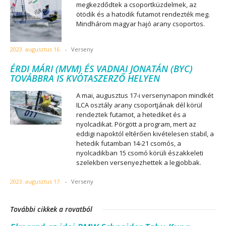
megkezdődtek a csoportküzdelmek, az
ötödik és a hatodik futamot rendezték meg.
Mindhárom magyar hajó arany csoportos.
2023. augusztus 16.
-
Verseny
ÉRDI MÁRI (MVM) ÉS VADNAI JONATÁN (BYC)
TOVÁBBRA IS KVÓTASZERZŐ HELYEN
A mai, augusztus 17-i versenynapon mindkét
ILCA osztály arany csoportjának dél körül
rendeztek futamot, a hetediket és a
nyolcadikat. Pörgött a program, mert az
eddigi napoktól eltérően kivételesen stabil, a
hetedik futamban 14-21 csomós, a
nyolcadikban 15 csomó körüli északkeleti
szelekben versenyezhettek a legjobbak.
2023. augusztus 17.
-
Verseny
További cikkek a rovatból