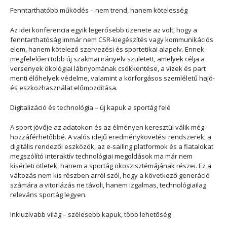
Fenntarthatóbb működés – nem trend, hanem kötelesség
Az idei konferencia egyik legerősebb üzenete az volt, hogy a
fenntarthatóság immár nem CSR-kiegészítés vagy kommunikációs
elem, hanem kötelező szervezési és sportetikai alapelv. Ennek
megfelelően több új szakmai irányelv született, amelyek célja a
versenyek ökológiai lábnyomának csökkentése, a vizek és part
menti élőhelyek védelme, valamint a körforgásos szemléletű hajó-
és eszközhasználat előmozdítása.
Digitalizáció és technológia – új kapuk a sportág felé
A sport jövője az adatokon és az élményen keresztül válik még
hozzáférhetőbbé. A valós idejű eredménykövetési rendszerek, a
digitális rendezői eszközök, az e-sailing platformok és a fiatalokat
megszólító interaktív technológiai megoldások ma már nem
kísérleti ötletek, hanem a sportág ökoszisztémájának részei. Ez a
változás nem kis részben arról szól, hogy a következő generáció
számára a vitorlázás ne távoli, hanem izgalmas, technológiailag
releváns sportág legyen.
Inkluzívabb világ – szélesebb kapuk, több lehetőség