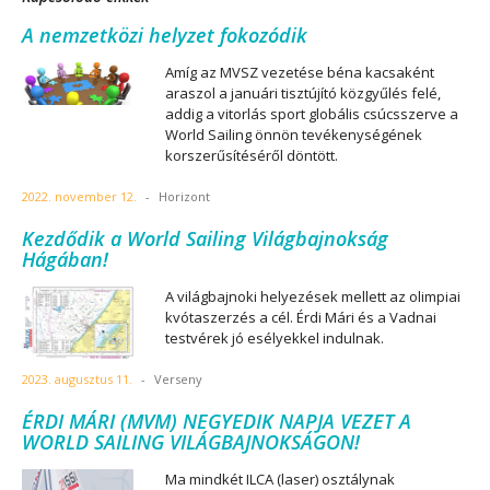
A nemzetközi helyzet fokozódik
Amíg az MVSZ vezetése béna kacsaként
araszol a januári tisztújító közgyűlés felé,
addig a vitorlás sport globális csúcsszerve a
World Sailing önnön tevékenységének
korszerűsítéséről döntött.
2022. november 12.
-
Horizont
Kezdődik a World Sailing Világbajnokság
Hágában!
A világbajnoki helyezések mellett az olimpiai
kvótaszerzés a cél. Érdi Mári és a Vadnai
testvérek jó esélyekkel indulnak.
2023. augusztus 11.
-
Verseny
ÉRDI MÁRI (MVM) NEGYEDIK NAPJA VEZET A
WORLD SAILING VILÁGBAJNOKSÁGON!
Ma mindkét ILCA (laser) osztálynak