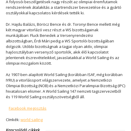
A folyosói beszélgetések nagy részét az olimpiai éremfutamok
rendszerének átalakítás a startrendszer bevezetése és a gyártó
osztályokkal kapcsolatos kérdések tették ki.
Dr. Hajdu Balázs, Böröcz Bence és dr. Toronyi Bence mellett még
két magyar vitorlázó vesz részt a WS bizottságainak
munkájában:
Fluck Benedek
a Versenyrendezési
albizottságban,
Érdi Mári
pedig a WS Sportolói bizottságában
dolgozik. Utóbbi bizottságnak a tagjai olyan aktív, olimpiai
hajóosztályban versenyző sportolók, akik élő kapcsolatot
jelentenek észrevételeikkel, javaslataikkal a World Sailing és az
olimpiai mozgalom között.
Az 1907-ben alapított World Sailing (korábban ISAF, még korábban
IYRU) a vitorlássport világszervezete, amelyet a Nemzetközi
Olimpiai Bizottság (NOB) és a Nemzetközi Paralimpiai Bizottság (IPC)
hivatalosan elismer. A World Sailing 147 nemzeti tagszervezetből
és 119 World Sailing osztályszövetségből áll.
Facebook megosztás
Címkék:
world sailing
Kapcsolódó cikkek