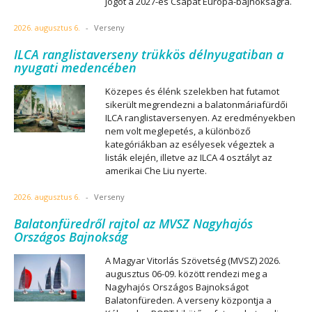
jogot a 2027-es Csapat Európa-bajnokságra.
2026. augusztus 6.
-
Verseny
ILCA ranglistaverseny trükkös délnyugatiban a
nyugati medencében
Közepes és élénk szelekben hat futamot
sikerült megrendezni a balatonmáriafürdői
ILCA ranglistaversenyen. Az eredményekben
nem volt meglepetés, a különböző
kategóriákban az esélyesek végeztek a
listák elején, illetve az ILCA 4 osztályt az
amerikai Che Liu nyerte.
2026. augusztus 6.
-
Verseny
Balatonfüredről rajtol az MVSZ Nagyhajós
Országos Bajnokság
A Magyar Vitorlás Szövetség (MVSZ) 2026.
augusztus 06-09. között rendezi meg a
Nagyhajós Országos Bajnokságot
Balatonfüreden. A verseny központja a