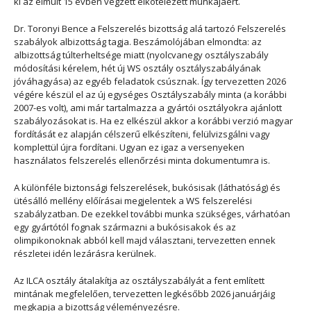
ki az elmúlt 15 évben végzett elkötelezett munkájáért.
Dr. Toronyi Bence
a Felszerelés bizottság alá tartozó Felszerelés
szabályok albizottság tagja. Beszámolójában elmondta: az
albizottság túlterheltsége miatt (nyolcvanegy osztályszabály
módosítási kérelem, hét új WS osztály osztályszabályának
jóváhagyása) az egyéb feladatok csúsznak. Így tervezetten 2026
végére készül el az új egységes Osztályszabály minta (a korábbi
2007-es volt), ami már tartalmazza a gyártói osztályokra ajánlott
szabályozásokat is. Ha ez elkészül akkor a korábbi verzió magyar
fordítását ez alapján célszerű elkészíteni, felülvizsgálni vagy
komplettül újra fordítani. Ugyan ez igaz a versenyeken
használatos felszerelés ellenőrzési minta dokumentumra is.
A különféle biztonsági felszerelések, bukósisak (láthatóság) és
ütésálló mellény előírásai megjelentek a WS felszerelési
szabályzatban. De ezekkel további munka szükséges, várhatóan
egy gyártótól fognak származni a bukósisakok és az
olimpikonoknak abból kell majd választani, tervezetten ennek
részletei idén lezárásra kerülnek.
Az ILCA osztály átalakítja az osztályszabályát a fent említett
mintának megfelelően, tervezetten legkésőbb 2026 januárjáig
megkapja a bizottság véleményezésre.