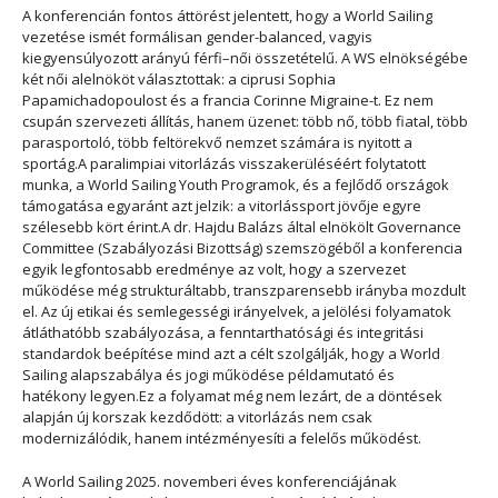
A konferencián fontos áttörést jelentett, hogy a World Sailing
vezetése ismét formálisan gender-balanced, vagyis
kiegyensúlyozott arányú férfi–női összetételű. A WS elnökségébe
két női alelnököt választottak: a ciprusi Sophia
Papamichadopoulost és a francia Corinne Migraine-t. Ez nem
csupán szervezeti állítás, hanem üzenet: több nő, több fiatal, több
parasportoló, több feltörekvő nemzet számára is nyitott a
sportág.A paralimpiai vitorlázás visszakerüléséért folytatott
munka, a World Sailing Youth Programok, és a fejlődő országok
támogatása egyaránt azt jelzik: a vitorlássport jövője egyre
szélesebb kört érint.A
dr. Hajdu Balázs
által elnökölt Governance
Committee (Szabályozási Bizottság) szemszögéből a konferencia
egyik legfontosabb eredménye az volt, hogy a szervezet
működése még strukturáltabb, transzparensebb irányba mozdult
el. Az új etikai és semlegességi irányelvek, a jelölési folyamatok
átláthatóbb szabályozása, a fenntarthatósági és integritási
standardok beépítése mind azt a célt szolgálják, hogy a World
Sailing alapszabálya és jogi működése példamutató és
hatékony legyen.Ez a folyamat még nem lezárt, de a döntések
alapján új korszak kezdődött: a vitorlázás nem csak
modernizálódik, hanem intézményesíti a felelős működést.
A World Sailing 2025. novemberi éves konferenciájának