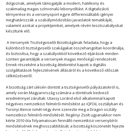
dolgoznak, amelyek támogatják a modern, hatékony és
szakmailag magas színvonalú lebonyolítást. A digitalizáció
térnyerése és a versenysport egyre differenciáltabb igényei
meghatározzák a szabálymódosítási javaslatok tematikáját,
valamint azokat a projektjeinket, amelyek révén tesztszabályokat
készítünk elő.
A Versenyek Tisztségviselői Bizottságának feladata, hogy a
különböző tisztségviselői szakágakat összehangoltan koordinálja,
és biztosítsa, hogy a szabályokból következő eljárások minden
szinten garantálják a versenyek magas minőségű rendezését.
Ennek részeként a bizottság áttekintést kapott a digitális
szolgáltatások fejlesztésének állásáról és a következő időszak
célkitűzéseiről.
A bizottság zárt ülésén döntött a tisztségviselői pályázatokról is,
amely során Magyarország számára a döntések kedvező
eredménnyel zárultak: Utassy Loránd első alkalommal kapott
négyéves nemzetközi felmérői minősítést az iQFOiL osztályban és
Toronyi Bence ismét négy évre szerezte meg a Dragon osztály
nemzetközi felmérői minősítését. Regényi Zsolt ugyanakkor nem
kérte 2010 óta folyamatosan fennálló nemzetközi versenybírói
minősítésének meghosszabbítását; a bizottság köszönetét fejezte