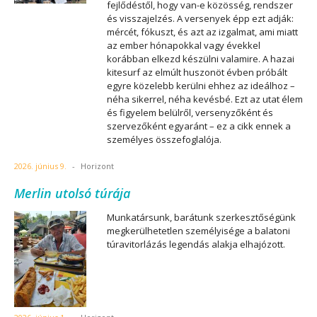
fejlődéstől, hogy van-e közösség, rendszer
és visszajelzés. A versenyek épp ezt adják:
mércét, fókuszt, és azt az izgalmat, ami miatt
az ember hónapokkal vagy évekkel
korábban elkezd készülni valamire. A hazai
kitesurf az elmúlt huszonöt évben próbált
egyre közelebb kerülni ehhez az ideálhoz –
néha sikerrel, néha kevésbé. Ezt az utat élem
és figyelem belülről, versenyzőként és
szervezőként egyaránt – ez a cikk ennek a
személyes összefoglalója.
2026. június 9.
-
Horizont
Merlin utolsó túrája
Munkatársunk, barátunk szerkesztőségünk
megkerülhetetlen személyisége a balatoni
túravitorlázás legendás alakja elhajózott.