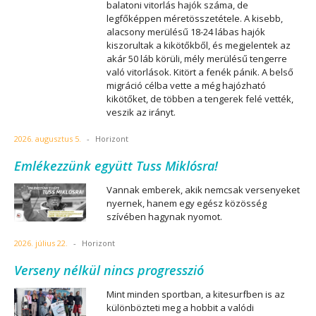
balatoni vitorlás hajók száma, de
legfőképpen méretösszetétele. A kisebb,
alacsony merülésű 18-24 lábas hajók
kiszorultak a kikötőkből, és megjelentek az
akár 50 láb körüli, mély merülésű tengerre
való vitorlások. Kitört a fenék pánik. A belső
migráció célba vette a még hajózható
kikötőket, de többen a tengerek felé vették,
veszik az irányt.
2026. augusztus 5.
-
Horizont
Emlékezzünk együtt Tuss Miklósra!
Vannak emberek, akik nemcsak versenyeket
nyernek, hanem egy egész közösség
szívében hagynak nyomot.
2026. július 22.
-
Horizont
Verseny nélkül nincs progresszió
Mint minden sportban, a kitesurfben is az
különbözteti meg a hobbit a valódi