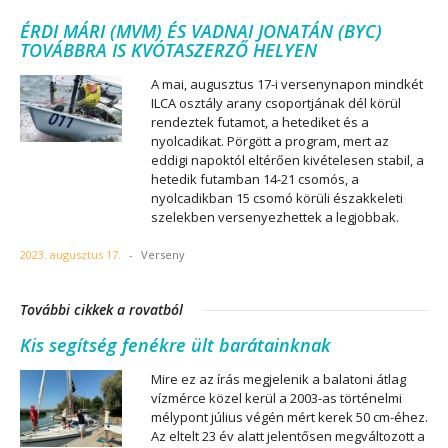
ÉRDI MÁRI (MVM) ÉS VADNAI JONATÁN (BYC)
TOVÁBBRA IS KVÓTASZERZŐ HELYEN
A mai, augusztus 17-i versenynapon mindkét
ILCA osztály arany csoportjának dél körül
rendeztek futamot, a hetediket és a
nyolcadikat. Pörgött a program, mert az
eddigi napoktól eltérően kivételesen stabil, a
hetedik futamban 14-21 csomós, a
nyolcadikban 15 csomó körüli északkeleti
szelekben versenyezhettek a legjobbak.
2023. augusztus 17.
-
Verseny
További cikkek a rovatból
Kis segítség fenékre ült barátainknak
Mire ez az írás megjelenik a balatoni átlag
vízmérce közel kerül a 2003-as történelmi
mélypont július végén mért kerek 50 cm-éhez.
Az eltelt 23 év alatt jelentősen megváltozott a