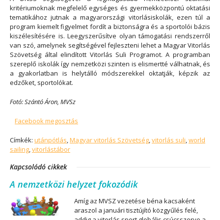
kritériumoknak megfelelő egységes és gyermekközpontú oktatási
tematikához jutnak a magyarországi vitorlásiskolák, ezen túl a
program kiemelt figyelmet fordít a biztonságra és a sportolói bázis
kiszélesítésére is. Leegyszerűsítve olyan támogatási rendszerről
van szó, amelynek segítségével fejleszteni lehet a Magyar Vitorlás
Szövetség által elindított Vitorlás Suli Programot. A programban
szereplő iskolák így nemzetközi szinten is elismertté válhatnak, és
a gyakorlatban is helytálló módszerekkel oktatják, képzik az
edzőket, sportolókat.
Fotó: Szántó Áron, MVSz
Facebook megosztás
Címkék:
utánpótlás
,
Magyar vitorlás Szövetség
,
vitorlás suli
,
world
sailing
,
vitorlástábor
Kapcsolódó cikkek
A nemzetközi helyzet fokozódik
Amíg az MVSZ vezetése béna kacsaként
araszol a januári tisztújító közgyűlés felé,
addig a vitorlás sport globális csúcsszerve a