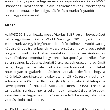
elkészült anyagokat a tagszervezetek képviselőinek és az MVSZ
utánpótlás képzésében aktív szakembereknek workshopok
keretében mutatják be, dolgozzák fel és a munka folytatódik
újabb egyeztetésekkel.
Mi ez?
Az MVSZ 2013-ban kezdte meg a Vitorlás Suli Program bevezetését
célzó együttműködést a World Sailinggel. 2018 nyarán pedig
elérkezünk az egyik legfontosabb mérföldkőhöz: a World Sailing
képviselői auditra érkeznek Magyarországra, hogy a bevezetett
porgramot működés közben validálják. Holczhauser András, az
MVSZ főtitkára elmondta, hogy a technikai sportágak edzőképzése
során sajnos kevés a gyakorlati órakeret, sok esetben problémát
okoz, hogy az elméleti oktatási módszereket nem lehet
hatékonyan a gyakorlatba átültetni. Annak érdekében, hogy a
különböző sportágakban gyakorlatorientált képzések induljanak,
a Nemzetközi Olimpiai Bizottság (NOB) támogatásával létrejött a
Development of National Sport Structures (DNSS). Ennek a
támogatási rendszernek a célja, hogy nemzetközileg elfogadott,
sztenderdizált legyen a sportolók és az edzők képzése, valamint a
vitorlásiskolák működése.
A DNSS segítségével a legmagasabb nemzetközi szakmai