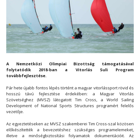
A Nemzetközi Olimpiai Bizottság támogatásával
folytatódik 2018-ban a Vitorlás Suli Program
továbbfejlesztése.
Pár hete újabb fontos lépés történt a magyar vitorlássport rövid és
hosszú távú fejlesztése érdekében: a Magyar Vitorlás
Szövetséghez (MVSZ) látogatott Tim Cross, a World Sailing
Development of National Sports Structures programért felelős
vezetője.
Az egyeztetéseken az MVSZ szakemberei Tim Cross-szal közösen
előkészítették a bevezetéshez szükséges programelemeket,
illetve a minőségbiztosítási folyamatok dokumentációit. Az