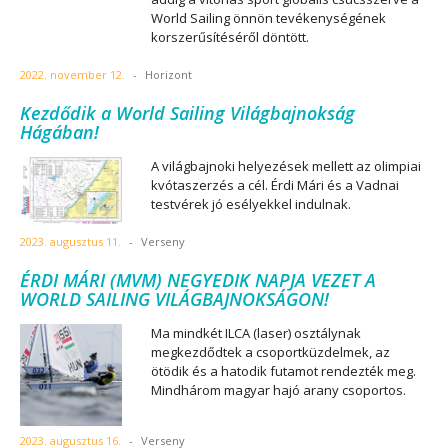
World Sailing önnön tevékenységének
korszerűsítéséről döntött.
2022. november 12.
-
Horizont
Kezdődik a World Sailing Világbajnokság
Hágában!
A világbajnoki helyezések mellett az olimpiai
kvótaszerzés a cél. Érdi Mári és a Vadnai
testvérek jó esélyekkel indulnak.
2023. augusztus 11.
-
Verseny
ÉRDI MÁRI (MVM) NEGYEDIK NAPJA VEZET A
WORLD SAILING VILÁGBAJNOKSÁGON!
Ma mindkét ILCA (laser) osztálynak
megkezdődtek a csoportküzdelmek, az
ötödik és a hatodik futamot rendezték meg.
Mindhárom magyar hajó arany csoportos.
2023. augusztus 16.
-
Verseny