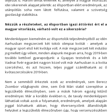
teljesült is. Három témát emelnék ki, amelyek a magyar vitorlázás
idei sikereinek alapjait jelentik: az élsportban elért eredmények, az
utánpótlás soha nem látott felfutása, valamint a szövetség
gazdasági stabilitása.
Nézzük a részleteket, az élsportban igazi áttörést ért el a
magyar vitorlázás, várható volt ez a sikerszéria?
Mindenképpen kiemelném az élsportolók teljesítményéből az idén
Aarhusban megszerzett két tokiói olimpiai kvótát - amelyek a
magyar sport első két kvótája volt. A már megszerzett két indulási
jog mellett úgy vélem, minden alapunk megvan arra, hogy 2019-ben
további kettővel gyarapodjunk: a Gyapjas testvérek és a két
Vadnai fivér egyaránt nagyon közel volt már Aarhusban is a kvóta
szerzéshez, és azt hiszem, teljes joggal számíthatunk az ő
kvótaszerzésükre 2019-ben.
Nem a semmiből érkeztek ezek az eredmények, sem Berecz
Zsombor világbajnoki címe, sem Érdi Mári stabil szereplése a
legszűkebb élmezőnyben, sem a másik három egység kitűnő
eredményei. Már a korábbi években is, de tavaly mindenképpen
láthatóak voltak azok a folyamatok, eredmények, amelyek alapján
joggal bízhattunk abban, hogy élversenyzőink állandósítják
helyüket a legszűkebb élmezőnyben úgy, hogy versenyzésükben