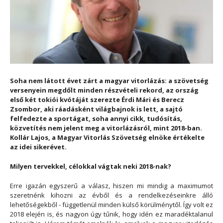
Soha nem látott évet zárt a magyar vitorlázás: a szövetség
versenyein megdőlt minden részvételi rekord, az ország
első két tokiói kvótáját szerezte Érdi Mári és Berecz
Zsombor, aki ráadásként világbajnok is lett, a sajtó
felfedezte a sportágat, soha annyi cikk, tudósítás,
közvetítés nem jelent meg a vitorlázásról, mint 2018-ban.
Kollár Lajos, a Magyar Vitorlás Szövetség elnöke értékelte
az idei sikerévet.
Milyen tervekkel, célokkal vágtak neki 2018-nak?
Erre igazán egyszerű a válasz, hiszen mi mindig a maximumot
szeretnénk kihozni az évből és a rendelkezéseinkre álló
lehetőségekből - függetlenül minden külső körülménytől. Így volt ez
2018 elején is, és nagyon úgy tűnik, hogy idén ez maradéktalanul