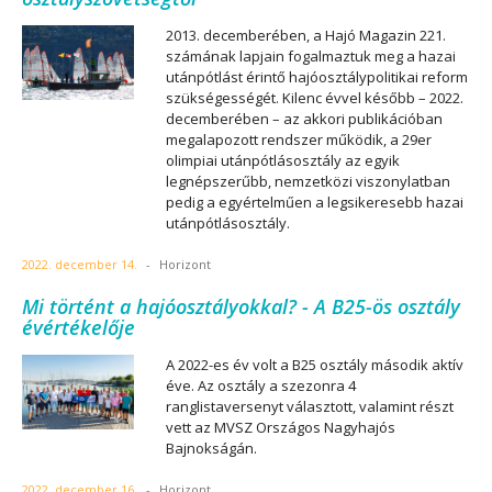
2013. decemberében, a Hajó Magazin 221.
számának lapjain fogalmaztuk meg a hazai
utánpótlást érintő hajóosztálypolitikai reform
szükségességét. Kilenc évvel később – 2022.
decemberében – az akkori publikációban
megalapozott rendszer működik, a 29er
olimpiai utánpótlásosztály az egyik
legnépszerűbb, nemzetközi viszonylatban
pedig a egyértelműen a legsikeresebb hazai
utánpótlásosztály.
2022. december 14.
-
Horizont
Mi történt a hajóosztályokkal? - A B25-ös osztály
évértékelője
A 2022-es év volt a B25 osztály második aktív
éve. Az osztály a szezonra 4
ranglistaversenyt választott, valamint részt
vett az MVSZ Országos Nagyhajós
Bajnokságán.
2022. december 16.
-
Horizont