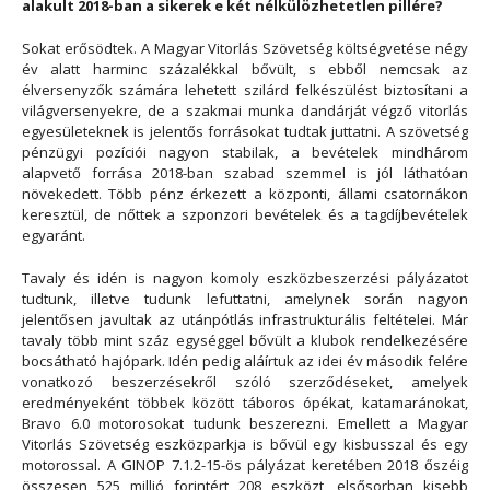
alakult 2018-ban a sikerek e két nélkülözhetetlen pillére?
Sokat erősödtek. A Magyar Vitorlás Szövetség költségvetése négy
év alatt harminc százalékkal bővült, s ebből nemcsak az
élversenyzők számára lehetett szilárd felkészülést biztosítani a
világversenyekre, de a szakmai munka dandárját végző vitorlás
egyesületeknek is jelentős forrásokat tudtak juttatni. A szövetség
pénzügyi pozíciói nagyon stabilak, a bevételek mindhárom
alapvető forrása 2018-ban szabad szemmel is jól láthatóan
növekedett. Több pénz érkezett a központi, állami csatornákon
keresztül, de nőttek a szponzori bevételek és a tagdíjbevételek
egyaránt.
Tavaly és idén is nagyon komoly eszközbeszerzési pályázatot
tudtunk, illetve tudunk lefuttatni, amelynek során nagyon
jelentősen javultak az utánpótlás infrastrukturális feltételei. Már
tavaly több mint száz egységgel bővült a klubok rendelkezésére
bocsátható hajópark. Idén pedig aláírtuk az idei év második felére
vonatkozó beszerzésekről szóló szerződéseket, amelyek
eredményeként többek között táboros ópékat, katamaránokat,
Bravo 6.0 motorosokat tudunk beszerezni. Emellett a Magyar
Vitorlás Szövetség eszközparkja is bővül egy kisbusszal és egy
motorossal. A GINOP 7.1.2-15-ös pályázat keretében 2018 őszéig
összesen 525 millió forintért 208 eszközt, elsősorban kisebb