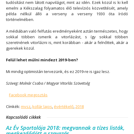
tudósítást nem látott napvilágot, mint az idén. Ezek közül is ki kell
emelni a Kékszalag folyamatos élő televíziós közvetítését, amely
példa nélkül álló a verseny a verseny 1930 óta íródó
történelmében.
A médiában való felfutás eredményeként aztán természetes, hogy
sokkal többen ismerik a vitorlázást, s így sokkal többen
szeretnének vitorlázni is, mint korábban - akár a felnőttek, akár a
gyerekek közül.
Felül lehet múlni mindezt 2019-ben?
Mi mindig optimistán tervezünk, és ez 2019-re is igaz lesz.
Szöveg: Molnár Csaba / Magyar Vitorlás Szövetség
Facebook megosztás
Címkék:
mvsz
,
kollár lajos
,
évértékelő
,
2018
Kapcsolódó cikkek
Az Év Sportolója 2018: megvannak a tízes listák,
megkezdődött a szavazás