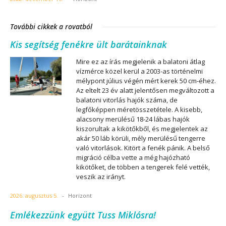
További cikkek a rovatból
Kis segítség fenékre ült barátainknak
Mire ez az írás megjelenik a balatoni átlag
vízmérce közel kerül a 2003-as történelmi
mélypont július végén mért kerek 50 cm-éhez.
Az eltelt 23 év alatt jelentősen megváltozott a
balatoni vitorlás hajók száma, de
legfőképpen méretösszetétele. A kisebb,
alacsony merülésű 18-24 lábas hajók
kiszorultak a kikötőkből, és megjelentek az
akár 50 láb körüli, mély merülésű tengerre
való vitorlások. Kitört a fenék pánik. A belső
migráció célba vette a még hajózható
kikötőket, de többen a tengerek felé vették,
veszik az irányt.
2026. augusztus 5.
-
Horizont
Emlékezzünk együtt Tuss Miklósra!