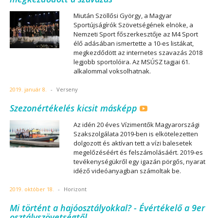
Miután Szöllősi György, a Magyar
Sportújságírók Szövetségének elnöke, a
Nemzeti Sport főszerkesztője az M4 Sport
élő adásában ismertette a 10-es listákat,
megkezdődött az internetes szavazás 2018
legjobb sportolóira. Az MSÚSZ tagjai 61.
alkalommal voksolhatnak.
2019. január 8.
-
Verseny
Szezonértékelés kicsit másképp
Az idén 20 éves Vízimentők Magyarországi
Szakszolgálata 2019-ben is elkötelezetten
dolgozott és aktívan tett a vízi balesetek
megelőzéséért és felszámolásáért. 2019-es
tevékenységükről egy igazán pörgős, nyarat
idéző videóanyagban számoltak be.
2019. október 18.
-
Horizont
Mi történt a hajóosztályokkal? - Évértékelő a 9er
osztályszövetségtől