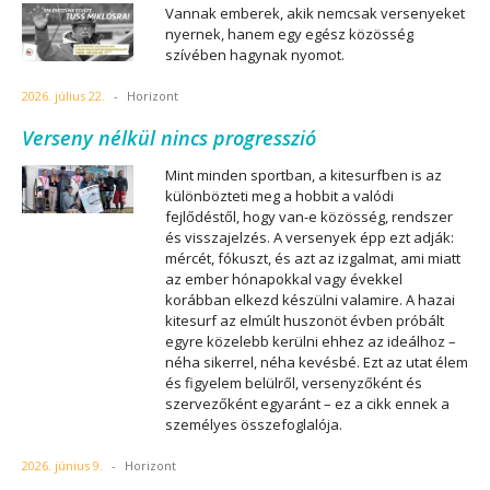
Vannak emberek, akik nemcsak versenyeket
nyernek, hanem egy egész közösség
szívében hagynak nyomot.
2026. július 22.
-
Horizont
Verseny nélkül nincs progresszió
Mint minden sportban, a kitesurfben is az
különbözteti meg a hobbit a valódi
fejlődéstől, hogy van-e közösség, rendszer
és visszajelzés. A versenyek épp ezt adják:
mércét, fókuszt, és azt az izgalmat, ami miatt
az ember hónapokkal vagy évekkel
korábban elkezd készülni valamire. A hazai
kitesurf az elmúlt huszonöt évben próbált
egyre közelebb kerülni ehhez az ideálhoz –
néha sikerrel, néha kevésbé. Ezt az utat élem
és figyelem belülről, versenyzőként és
szervezőként egyaránt – ez a cikk ennek a
személyes összefoglalója.
2026. június 9.
-
Horizont