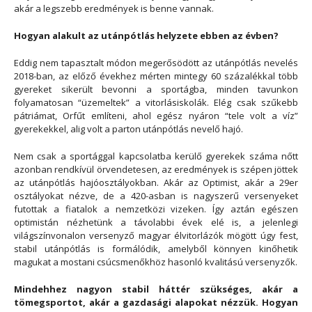
akár a legszebb eredmények is benne vannak.
Hogyan alakult az utánpótlás helyzete ebben az évben?
Eddig nem tapasztalt módon megerősödött az utánpótlás nevelés
2018-ban, az előző évekhez mérten mintegy 60 százalékkal több
gyereket sikerült bevonni a sportágba, minden tavunkon
folyamatosan “üzemeltek” a vitorlásiskolák. Elég csak szűkebb
pátriámat, Orfűt említeni, ahol egész nyáron “tele volt a víz”
gyerekekkel, alig volt a parton utánpótlás nevelő hajó.
Nem csak a sportággal kapcsolatba kerülő gyerekek száma nőtt
azonban rendkívül örvendetesen, az eredmények is szépen jöttek
az utánpótlás hajóosztályokban. Akár az Optimist, akár a 29er
osztályokat nézve, de a 420-asban is nagyszerű versenyeket
futottak a fiatalok a nemzetközi vizeken. Így aztán egészen
optimistán nézhetünk a távolabbi évek elé is, a jelenlegi
világszínvonalon versenyző magyar élvitorlázók mögött úgy fest,
stabil utánpótlás is formálódik, amelyből könnyen kinőhetik
magukat a mostani csúcsmenőkhöz hasonló kvalitású versenyzők.
Mindehhez nagyon stabil háttér szükséges, akár a
tömegsportot, akár a gazdasági alapokat nézzük. Hogyan