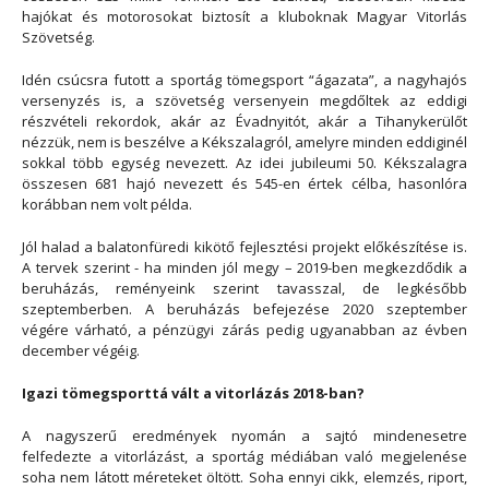
hajókat és motorosokat biztosít a kluboknak Magyar Vitorlás
Szövetség.
Idén csúcsra futott a sportág tömegsport “ágazata”, a nagyhajós
versenyzés is, a szövetség versenyein megdőltek az eddigi
részvételi rekordok, akár az Évadnyitót, akár a Tihanykerülőt
nézzük, nem is beszélve a Kékszalagról, amelyre minden eddiginél
sokkal több egység nevezett. Az idei jubileumi 50. Kékszalagra
összesen 681 hajó nevezett és 545-en értek célba, hasonlóra
korábban nem volt példa.
Jól halad a balatonfüredi kikötő fejlesztési projekt előkészítése is.
A tervek szerint - ha minden jól megy – 2019-ben megkezdődik a
beruházás, reményeink szerint tavasszal, de legkésőbb
szeptemberben. A beruházás befejezése 2020 szeptember
végére várható, a pénzügyi zárás pedig ugyanabban az évben
december végéig.
Igazi tömegsporttá vált a vitorlázás 2018-ban?
A nagyszerű eredmények nyomán a sajtó mindenesetre
felfedezte a vitorlázást, a sportág médiában való megjelenése
soha nem látott méreteket öltött. Soha ennyi cikk, elemzés, riport,