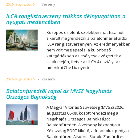
2026. augusztus 6.
-
Verseny
ILCA ranglistaverseny trükkös délnyugatiban a
nyugati medencében
Közepes és élénk szelekben hat futamot
sikerült megrendezni a balatonmáriafürdői
ILCA ranglistaversenyen. Az eredményekben
nem volt meglepetés, a különböző
kategóriákban az esélyesek végeztek a
listák elején, illetve az ILCA 4 osztályt az
amerikai Che Liu nyerte.
2026. augusztus 6.
-
Verseny
Balatonfüredről rajtol az MVSZ Nagyhajós
Országos Bajnokság
A Magyar Vitorlás Szövetség (MVSZ) 2026.
augusztus 06-09. között rendezi meg a
Nagyhajós Országos Bajnokságot
Balatonfüreden. A verseny központja a
Kékszalag PORT kikötő, a futamokat pedig a
Balatonfüred, Alsóörs, Siófok, Zamárdi és