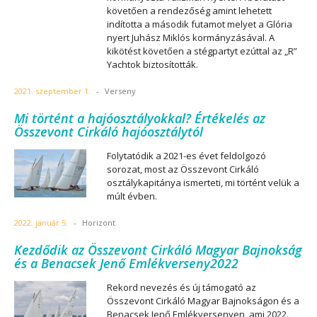
követően a rendezőség amint lehetett
indította a második futamot melyet a Glória
nyert Juhász Miklós kormányzásával. A
kikötést követően a stégpartyt ezúttal az „R”
Yachtok biztosították.
2021. szeptember 1.
-
Verseny
Mi történt a hajóosztályokkal? Értékelés az
Összevont Cirkáló hajóosztálytól
Folytatódik a 2021-es évet feldolgozó
sorozat, most az Összevont Cirkáló
osztálykapitánya ismerteti, mi történt velük a
múlt évben.
2022. január 5.
-
Horizont
Kezdődik az Összevont Cirkáló Magyar Bajnokság
és a Benacsek Jenő Emlékverseny2022
Rekord nevezés és új támogató az
Összevont Cirkáló Magyar Bajnokságon és a
Benacsek Jenő Emlékversenyen, ami 2022.