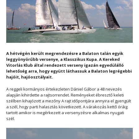
A hétvégén került megrendezésre a Balaton talán egyik
leggyönyörűbb versenye, a Klasszikus Kupa. A Kereked
Vitorlás Klub által rendezett verseny igazán egyedülálló
lehetőség arra, hogy együtt láthassuk a Balaton legrégebbi
hajóit, hajóosztályait.
A reggeli kormányos értekezleten Dániel Gábor a 48 nevezés
alapján kihirdette a rajtsorrendet. Reményeket ébresztő keleti
szélben kihajózott a mezőny A rajt időpontjára annyira el gyengült
a szél, hogy parti halasztás következett. A várakozás kettő óráig
tartott amikor is megérkezett a versenyzésre alkalmas nyugati
szél.