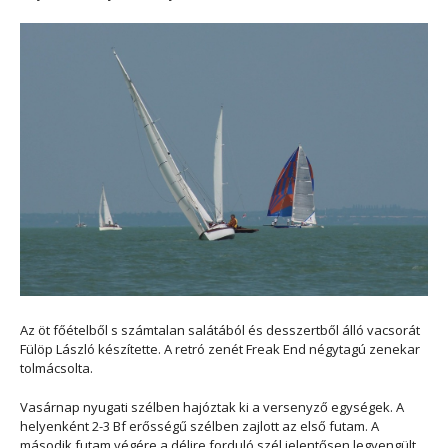
Az öt főételből s számtalan salátából és desszertből álló vacsorát
Fülöp László készítette. A retró zenét Freak End négytagú zenekar
tolmácsolta.
Vasárnap nyugati szélben hajóztak ki a versenyző egységek. A
helyenként 2-3 Bf erősségű szélben zajlott az első futam. A
második futam végére a délire forduló szél jelentősen legyengült.