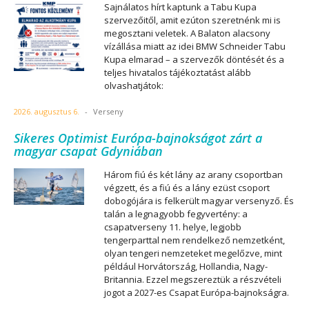
Sajnálatos hírt kaptunk a Tabu Kupa
szervezőitől, amit ezúton szeretnénk mi is
megosztani veletek. A Balaton alacsony
vízállása miatt az idei BMW Schneider Tabu
Kupa elmarad – a szervezők döntését és a
teljes hivatalos tájékoztatást alább
olvashatjátok:
2026. augusztus 6.
-
Verseny
Sikeres Optimist Európa-bajnokságot zárt a
magyar csapat Gdyniában
Három fiú és két lány az arany csoportban
végzett, és a fiú és a lány ezüst csoport
dobogójára is felkerült magyar versenyző. És
talán a legnagyobb fegyvertény: a
csapatverseny 11. helye, legjobb
tengerparttal nem rendelkező nemzetként,
olyan tengeri nemzeteket megelőzve, mint
például Horvátország, Hollandia, Nagy-
Britannia. Ezzel megszereztük a részvételi
jogot a 2027-es Csapat Európa-bajnokságra.