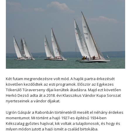
Két futam megrendezésre volt mód. A hajók partra érkezését
követően kezdődtek az esti programok. Először az Egykezes
Tókerülő Túraverseny díjai kerültek átadásra. Majd ezt követően
Herkó Dezső adta át a 2018. évi Klasszikus Vándor Kupa Sorozat
nyerteseinek a vándor díjakat.
Ugrón Gáspár a Rabonbán történetéről mesélt el néhány érdekes
momentumot. Mi történt a hajó 1927-es építésű 1934-ben
Kékszalag győztes hajóval, kik voltak a tulajdonosok, és hogy és
milyen módon jutott a hajó ismét a család birtokába.