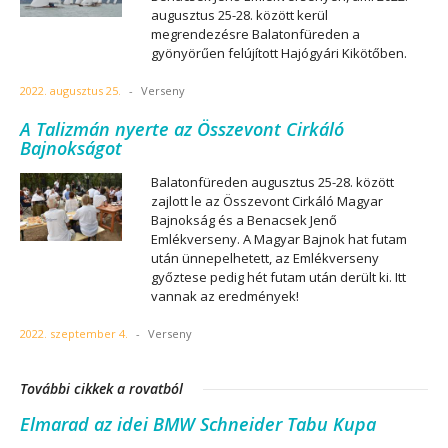
augusztus 25-28. között kerül
megrendezésre Balatonfüreden a
gyönyörűen felújított Hajógyári Kikötőben.
2022. augusztus 25.
-
Verseny
A Talizmán nyerte az Összevont Cirkáló
Bajnokságot
Balatonfüreden augusztus 25-28. között
zajlott le az Összevont Cirkáló Magyar
Bajnokság és a Benacsek Jenő
Emlékverseny. A Magyar Bajnok hat futam
után ünnepelhetett, az Emlékverseny
győztese pedig hét futam után derült ki. Itt
vannak az eredmények!
2022. szeptember 4.
-
Verseny
További cikkek a rovatból
Elmarad az idei BMW Schneider Tabu Kupa