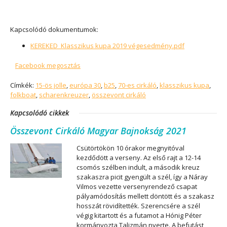
Kapcsolódó dokumentumok:
KEREKED_Klasszikus kupa 2019 végesedmény.pdf
Facebook megosztás
Címkék:
15-ös jolle
,
európa 30
,
b25
,
70-es cirkáló
,
klasszikus kupa
,
folkboat
,
scharenkreuzer
,
összevont cirkáló
Kapcsolódó cikkek
Összevont Cirkáló Magyar Bajnokság 2021
Csütörtökön 10 órakor megnyitóval
kezdődött a verseny. Az első rajt a 12-14
csomós szélben indult, a második kreuz
szakaszra picit gyengült a szél, így a Náray
Vilmos vezette versenyrendező csapat
pályamódosítás mellett döntött és a szakasz
hosszát rövidítették. Szerencsére a szél
végig kitartott és a futamot a Hónig Péter
kormányozta Talizmán nyerte. A befutást