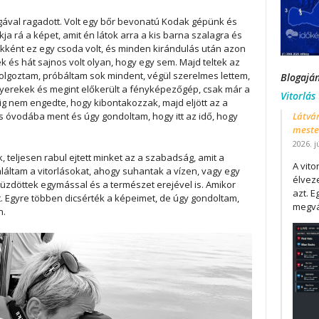
ával ragadott. Volt egy bőr bevonatú Kodak gépünk és
ja rá a képet, amit én látok arra a kis barna szalagra és
ekként ez egy csoda volt, és minden kirándulás után azon
ek és hát sajnos volt olyan, hogy egy sem. Majd teltek az
 Dolgoztam, próbáltam sok mindent, végül szerelmes lettem,
Blogajá
a gyerekek és megint előkerült a fényképezőgép, csak már a
Vitorlás
dig nem engedte, hogy kibontakozzak, majd eljött az a
Látván
s óvodába ment és úgy gondoltam, hogy itt az idő, hogy
mester
2026. j
, teljesen rabul ejtett minket az a szabadság, amit a
A vit
láltam a vitorlásokat, ahogy suhantak a vízen, vagy egy
élveze
üzdöttek egymással és a természet erejével is. Amikor
azt. E
. Egyre többen dicsérték a képeimet, de úgy gondoltam,
megvá
n.