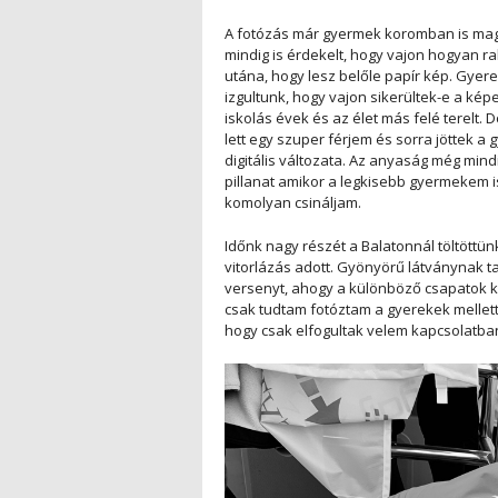
A fotózás már gyermek koromban is mag
mindig is érdekelt, hogy vajon hogyan rak
utána, hogy lesz belőle papír kép. Gyer
izgultunk, hogy vajon sikerültek-e a kép
iskolás évek és az élet más felé terelt.
lett egy szuper férjem és sorra jöttek 
digitális változata. Az anyaság még min
pillanat amikor a legkisebb gyermekem i
komolyan csináljam.
Időnk nagy részét a Balatonnál töltöttünk
vitorlázás adott. Gyönyörű látványnak ta
versenyt, ahogy a különböző csapatok k
csak tudtam fotóztam a gyerekek mellett
hogy csak elfogultak velem kapcsolatba