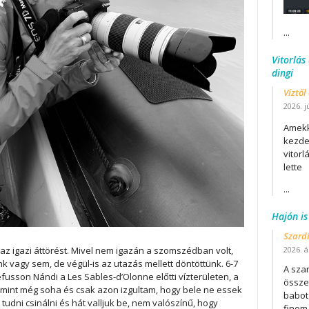
...
Vitorlás
dingi
Víztől
2026. j
Amekk
kezdet
vitor
lette
...
Hajón is
Szard
z igazi áttörést. Mivel nem igazán a szomszédban volt,
2026. áp
k vagy sem, de végül-is az utazás mellett döntöttünk. 6-7
A szar
fusson Nándi a Les Sables-d’Olonne előtti vízterületen, a
összet
int még soha és csak azon izgultam, hogy bele ne essek
babot
tudni csinálni és hát valljuk be, nem valószínű, hogy
finom.