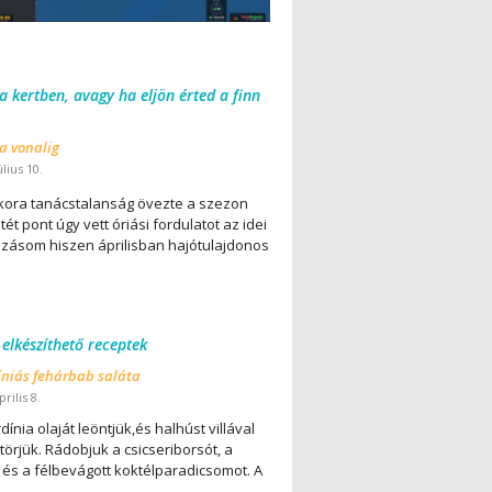
 a kertben, avagy ha eljön érted a finn
 a vonalig
úlius 10.
ora tanácstalanság övezte a szezon
ét pont úgy vett óriási fordulatot az idei
lázásom hiszen áprilisban hajótulajdonos
 elkészíthető receptek
íniás fehárbab saláta
rilis 8.
dínia olaját leöntjük,és halhúst villával
örjük. Rádobjuk a csicseriborsót, a
 és a félbevágott koktélparadicsomot. A
..