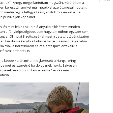
zásnak”. Ahogy megpillantottam megszűnt körülöttem a
épen keresztül, amiket már hetekkel azelőtt megálmodtam.
 média cég is felfigyelt rám, köztük többekkel a mai
an publikálják képeimet.
zni és mint lelkes szurkoló anyuka elkísértem minden
sen a fényképezőgépet sem hagytam otthon egyszer sem.
Magyar Olimpiai Bizottság által meghirdetett fotópályázaton
n kiállításra kerülő alkotások közé. Számos pályázaton
 nem csak a barátiköröm és családtagjaim értékelik a
rtő szakemberek is.
t is képbe került mikor megkeresett a Hungaroring
épeimet és szeretné ha dolgoznék nekik. Szívesen
kező években ott is voltam a Forma 1-en és más
fotósa.