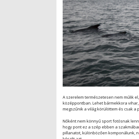
A szerelem természetesen nem múlik el,
középpontban. Lehet bármekkora vihar,
megszűnik a világ körülöttem és csak a p
Nőként nem könnyű sport fotósnak lenn
hogy pont ez a szép ebben a szakmában
pillanatot, különbözően komponálunk, n
készíti azt.