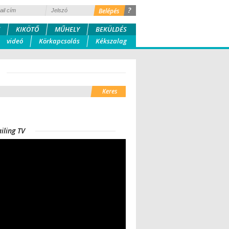
?
KIKÖTŐ
MŰHELY
BEKÜLDÉS
videó
Körkapcsolás
Kékszalag
iling TV