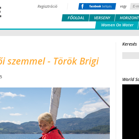
Regisztráció
vagy
FŐOLDAL
VERSENY
HORIZONT
Women On Water
Keresés
ői szemmel - Török Brigi
35
World Sa