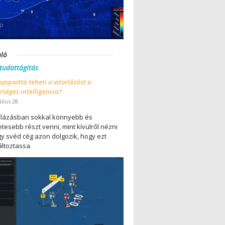
nló
 tudattágítás
ysporttá teheti a vitorlázást a
séges intelligencia?
úlius 28.
orlázásban sokkal könnyebb és
tesebb részt venni, mint kívülről nézni
gy svéd cég azon dolgozik, hogy ezt
ltoztassa.