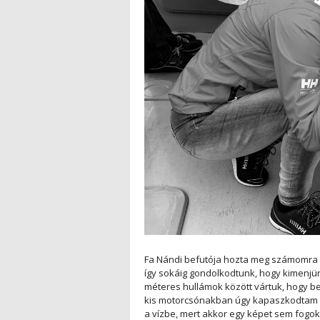
Fa Nándi befutója hozta meg számomra a
így sokáig gondolkodtunk, hogy kimenjün
méteres hullámok között vártuk, hogy be
kis motorcsónakban úgy kapaszkodtam m
a vízbe, mert akkor egy képet sem fogok 