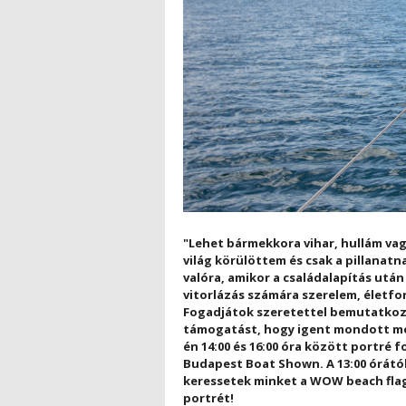
"Lehet bármekkora vihar, hullám va
világ körülöttem és csak a pillanatn
valóra, amikor a családalapítás utá
vitorlázás számára szerelem, életfo
Fogadjátok szeretettel bemutatkoz
támogatást, hogy igent mondott me
én 14:00 és 16:00 óra között portré 
Budapest Boat Shown. A 13:00 órátó
keressetek minket a WOW beach flag
portrét!