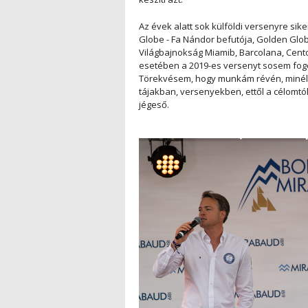
Az évek alatt sok külföldi versenyre sik
Globe - Fa Nándor befutója, Golden Globe
Világbajnokság Miamib, Barcolana, Cent
esetében a 2019-es versenyt sosem fogom
Törekvésem, hogy munkám révén, minél 
tájakban, versenyekben, ettől a célomtó
jégeső.