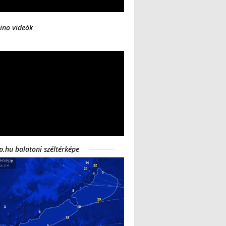
ino videók
p.hu balatoni széltérképe