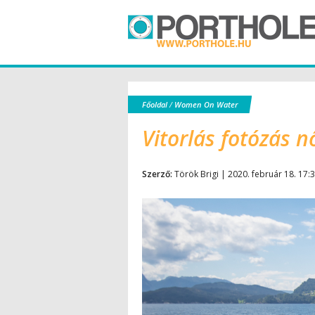
Főoldal
/
Women On Water
Vitorlás fotózás n
Szerző:
Török Brigi | 2020. február 18. 17: