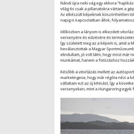
Nándi újra neki vág egy ekkora “hajóká
világ és csak a pillanatokra vártam a g
Az elkészült képeknek köszönhetően több
napig is kapcsolatban állok, folyamatos
Időközben a lányom is elkezdett vitorlá
versenyére és edzésére és természete
Így született meg az a képem is, amit a 
beválasztottak a Magyar Sportmúzeumba
elindultam, jó volt látni, hogy most már
munkámat, hanem a fotózáshoz hozzáé
Később a vitorlázás mellett az autóspor
marketingese, hogy már régóta nézi a k
vállaltam ezt az új kihívást. Így a követ
versenyeken, mint a Hungaroring egyik 