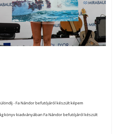
különdíj - Fa Nándor befutójáról készült képem
ság könyv kiadványában Fa Nándor befutójáról készült