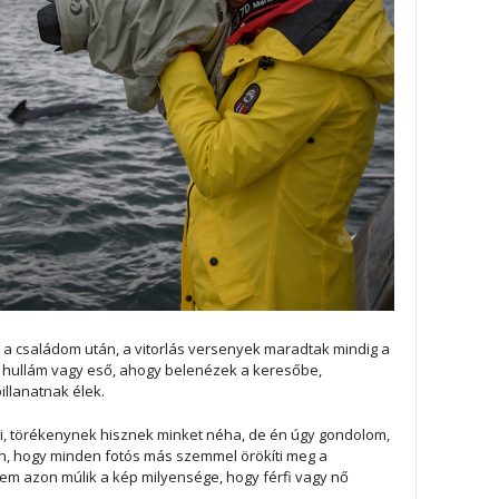
 a családom után, a vitorlás versenyek maradtak mindig a
 hullám vagy eső, ahogy belenézek a keresőbe,
illanatnak élek.
i, törékenynek hisznek minket néha, de én úgy gondolom,
, hogy minden fotós más szemmel örökíti meg a
em azon múlik a kép milyensége, hogy férfi vagy nő