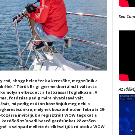
Sea Cam
gy eső, ahogy belenézek a keresőbe, megszűnik a
ak élek." Török Brigi gyermekkori álmát váltotta
Az időké
n komolyan elkezdett a fotózással foglalkozni. A
rma, fotózása pedig mára hivatásává vált.
ását, mi pedig ezúton köszönjük meg neki a
gkeresésünkre, melynek köszönhetően február 29-
fotózásra invitáljuk a regisztrált WOW tagokat a
l kezdődő színpadi beszélgetésünket követően
nél a színpad mellett és elkészítjük rólatok a WOW