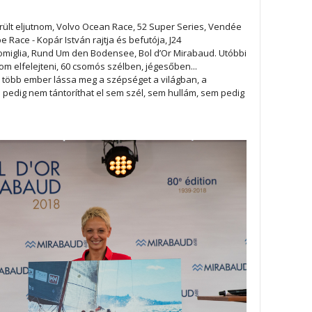
erült eljutnom, Volvo Ocean Race, 52 Super Series, Vendée
 Race - Kopár István rajtja és befutója, J24
omiglia, Rund Um den Bodensee, Bol d’Or Mirabaud. Utóbbi
 elfelejteni, 60 csomós szélben, jégesőben...
több ember lássa meg a szépséget a világban, a
l pedig nem tántoríthat el sem szél, sem hullám, sem pedig