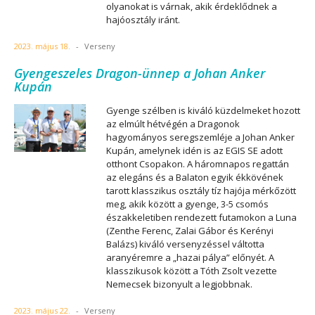
olyanokat is várnak, akik érdeklődnek a
hajóosztály iránt.
2023. május 18.
-
Verseny
Gyengeszeles Dragon-ünnep a Johan Anker
Kupán
Gyenge szélben is kiváló küzdelmeket hozott
az elmúlt hétvégén a Dragonok
hagyományos seregszemléje a Johan Anker
Kupán, amelynek idén is az EGIS SE adott
otthont Csopakon. A háromnapos regattán
az elegáns és a Balaton egyik ékkövének
tarott klasszikus osztály tíz hajója mérkőzött
meg, akik között a gyenge, 3-5 csomós
északkeletiben rendezett futamokon a Luna
(Zenthe Ferenc, Zalai Gábor és Kerényi
Balázs) kiváló versenyzéssel váltotta
aranyéremre a „hazai pálya” előnyét. A
klasszikusok között a Tóth Zsolt vezette
Nemecsek bizonyult a legjobbnak.
2023. május 22.
-
Verseny