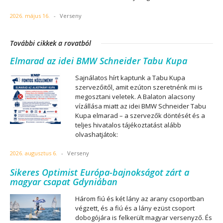
2026. május 16.
-
Verseny
További cikkek a rovatból
Elmarad az idei BMW Schneider Tabu Kupa
Sajnálatos hírt kaptunk a Tabu Kupa
szervezőitől, amit ezúton szeretnénk mi is
megosztani veletek. A Balaton alacsony
vízállása miatt az idei BMW Schneider Tabu
Kupa elmarad – a szervezők döntését és a
teljes hivatalos tájékoztatást alább
olvashatjátok:
2026. augusztus 6.
-
Verseny
Sikeres Optimist Európa-bajnokságot zárt a
magyar csapat Gdyniában
Három fiú és két lány az arany csoportban
végzett, és a fiú és a lány ezüst csoport
dobogójára is felkerült magyar versenyző. És