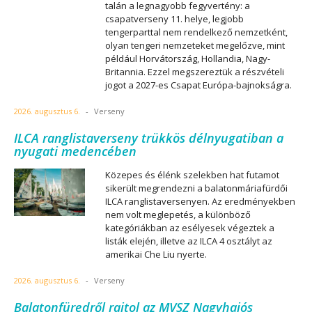
talán a legnagyobb fegyvertény: a
csapatverseny 11. helye, legjobb
tengerparttal nem rendelkező nemzetként,
olyan tengeri nemzeteket megelőzve, mint
például Horvátország, Hollandia, Nagy-
Britannia. Ezzel megszereztük a részvételi
jogot a 2027-es Csapat Európa-bajnokságra.
2026. augusztus 6.
-
Verseny
ILCA ranglistaverseny trükkös délnyugatiban a
nyugati medencében
Közepes és élénk szelekben hat futamot
sikerült megrendezni a balatonmáriafürdői
ILCA ranglistaversenyen. Az eredményekben
nem volt meglepetés, a különböző
kategóriákban az esélyesek végeztek a
listák elején, illetve az ILCA 4 osztályt az
amerikai Che Liu nyerte.
2026. augusztus 6.
-
Verseny
Balatonfüredről rajtol az MVSZ Nagyhajós