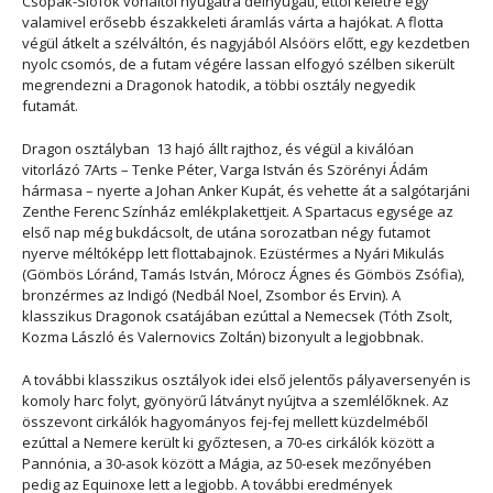
Csopak-Siófok vonaltól nyugatra délnyugati, ettől keletre egy
valamivel erősebb északkeleti áramlás várta a hajókat. A flotta
végül átkelt a szélváltón, és nagyjából Alsóörs előtt, egy kezdetben
nyolc csomós, de a futam végére lassan elfogyó szélben sikerült
megrendezni a Dragonok hatodik, a többi osztály negyedik
futamát.
Dragon osztályban
13 hajó állt rajthoz, és végül a kiválóan
vitorlázó 7Arts – Tenke Péter, Varga István és Szörényi Ádám
hármasa – nyerte a Johan Anker Kupát, és vehette át a salgótarjáni
Zenthe Ferenc Színház emlékplakettjeit. A Spartacus egysége az
első nap még bukdácsolt, de utána sorozatban négy futamot
nyerve méltóképp lett flottabajnok. Ezüstérmes a Nyári Mikulás
(Gömbös Lóránd, Tamás István, Mórocz Ágnes és Gömbös Zsófia),
bronzérmes az Indigó (Nedbál Noel, Zsombor és Ervin). A
klasszikus Dragonok csatájában ezúttal a Nemecsek (Tóth Zsolt,
Kozma László és Valernovics Zoltán) bizonyult a legjobbnak.
A további klasszikus osztályok idei első jelentős pályaversenyén is
komoly harc folyt, gyönyörű látványt nyújtva a szemlélőknek. Az
összevont cirkálók hagyományos fej-fej mellett küzdelméből
ezúttal a Nemere került ki győztesen, a 70-es cirkálók között a
Pannónia, a 30-asok között a Mágia, az 50-esek mezőnyében
pedig az Equinoxe lett a legjobb. A további eredmények