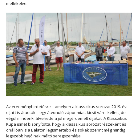
mellékelve.
Az eredményhirdetésre – amelyen a klasszikus sorozat 2019. évi
díjai t is átadták – egy átvonuló zápor miatt kicsit várni kellett, de
végül mindenki átvehette a jól megérdemelt díjakat. A Klasszikus
Kupa ismét bizonyította, hogy a klasszikus sorozat részeként és
önállóan is a Balaton legismertebb és sokak szerint még mindig
legszebb hajóinak méltó seregszemléje.