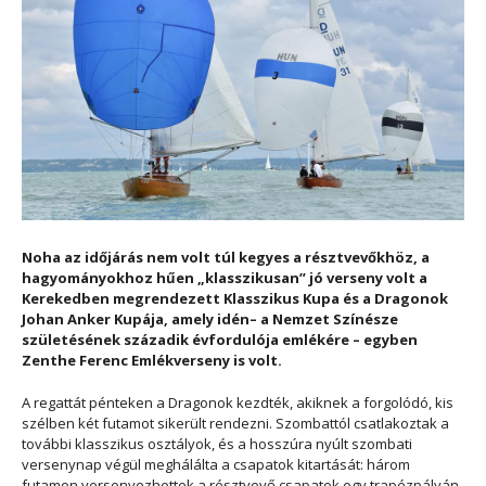
Noha az időjárás nem volt túl kegyes a résztvevőkhöz, a
hagyományokhoz hűen „klasszikusan” jó verseny volt a
Kerekedben megrendezett Klasszikus Kupa és a Dragonok
Johan Anker Kupája, amely idén– a Nemzet Színésze
születésének századik évfordulója emlékére – egyben
Zenthe Ferenc Emlékverseny is volt.
A regattát pénteken a Dragonok kezdték, akiknek a forgolódó, kis
szélben két futamot sikerült rendezni. Szombattól csatlakoztak a
további klasszikus osztályok, és a hosszúra nyúlt szombati
versenynap végül meghálálta a csapatok kitartását: három
futamon versenyezhettek a résztvevő csapatok egy trapézpályán.