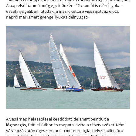
A nap első futamát még egy időnként 12 csomót is elérő, lyukas
északnyugatiban futották, a másik kettőre visszajött az előző
napról már ismert gyenge, lyukas délnyugati.
A vasárnap halasztással kezdődött, de amint beindult a
légmozgás, Dániel Gábor és csapata kivitte a résztvevőket. Némi
várakozás után egészen furcsa meteorológiai helyzet állt elő: a