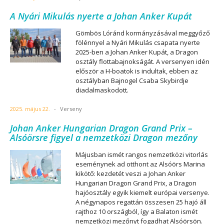
A Nyári Mikulás nyerte a Johan Anker Kupát
Gömbös Lóránd kormányzásával meggyőző
fölénnyel a Nyári Mikulás csapata nyerte
2025-ben a Johan Anker Kupát, a Dragon
osztály flottabajnokságát. A versenyen idén
először a H-boatok is indultak, ebben az
osztályban Bajnogel Csaba Skybirdje
diadalmaskodott.
2025. május 22.
-
Verseny
Johan Anker Hungarian Dragon Grand Prix –
Alsóörsre figyel a nemzetközi Dragon mezőny
Májusban ismét rangos nemzetközi vitorlás
eseménynek ad otthont az Alsóörs Marina
kikötő: kezdetét veszi a Johan Anker
Hungarian Dragon Grand Prix, a Dragon
hajóosztály egyik kiemelt európai versenye.
A négynapos regattán összesen 25 hajó áll
rajthoz 10 országból, így a Balaton ismét
nemzetközi mezőnyt fogadhat Alsóörsön.