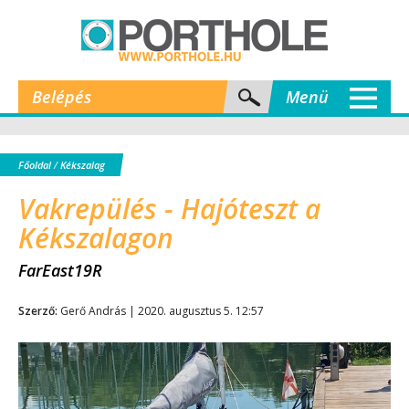
Belépés
Menü
Főoldal
/
Kékszalag
Vakrepülés - Hajóteszt a
Kékszalagon
FarEast19R
Szerző:
Gerő András | 2020. augusztus 5. 12:57