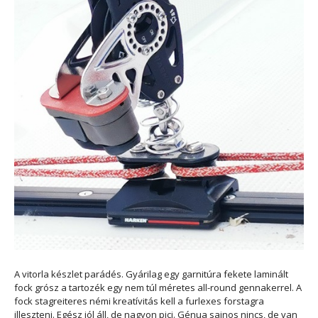
A vitorla készlet parádés. Gyárilag egy garnitúra fekete laminált
fock grósz a tartozék egy nem túl méretes all-round gennakerrel. A
fock stagreiteres némi kreatívitás kell a furlexes forstagra
illeszteni. Egész jól áll, de nagyon pici. Génua sajnos nincs, de van