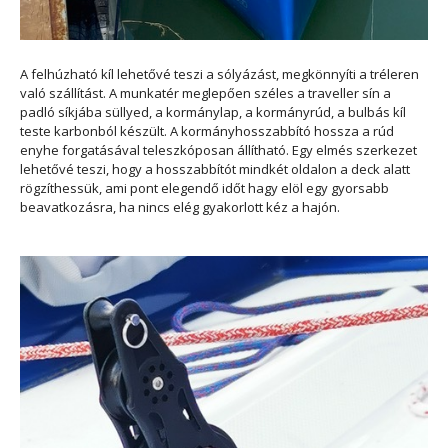
A felhúzható kíl lehetővé teszi a sólyázást, megkönnyíti a tréleren
való szállítást. A munkatér meglepően széles a traveller sín a
padló síkjába süllyed, a kormánylap, a kormányrúd, a bulbás kíl
teste karbonból készült. A kormányhosszabbító hossza a rúd
enyhe forgatásával teleszkóposan állítható. Egy elmés szerkezet
lehetővé teszi, hogy a hosszabbítót mindkét oldalon a deck alatt
rögzíthessük, ami pont elegendő időt hagy elöl egy gyorsabb
beavatkozásra, ha nincs elég gyakorlott kéz a hajón.