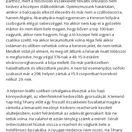
parthoz, mert a felszívódó északkeletit felváltó cirkuláció nem
kedvez a középen ólálkodóknak. Optimizmusunk határtalan,
amikor a balcsapás elkezd élesedni és már nem a szállodasorra,
hanem Aligára, Akarattyára majd egyenesen a Kenesei bólyára
csobogunk elég jó sebességgel. Ha akkor nem kap el a győzelmi
mámor és nem élem bele magam, hogy bőven a top 100-ban
vagyunk, akkor nem hagyom, hogy a tó közepe felé vigyen a
csalóka szellő. Ha akkor leraumoltunk volna Aliga felé akkor
vidáman és időben vehettük volna a kenesei jelet, de nem tettük.
Mindkét oldal jól elment, mi meg ott álltunk a hinarak miatt többször
is megfürödve, hogy végül 376-nak a 49. YS II-esként
elvánszoroghassunk a bója mellett. De már partközelben
haladhattunk és elkezdtünk javulni. A nem túl eseménydús siófoki
szakaszt már a 298. helyen zártuk a YS II csoportban korrekció
nélkül 29.-nek.
A teljesen leálló szélben cirkálgatva élveztük a kis hajó
könnyedségét, az ellenfeleknél kedvezőbb gyorsulását. A lemenő
nap még Tihany előtt egy frissülő északkeleti fuvallattal magára
rántotta a lemaradó mezőnyt. Kedvenc reacherünk kezdett
alulteljesíteni, ezért felrántottuk az adekvát gennakert. Bár ne
tettük volna. Ha valahol itt aztán tényleg számít a méret! Sérült
önbecsüléssel húztuk vissza a reachert és vágtunk bele a
holdfényes éjszakába. A nyugati medence nem vicces. Ha Tihany