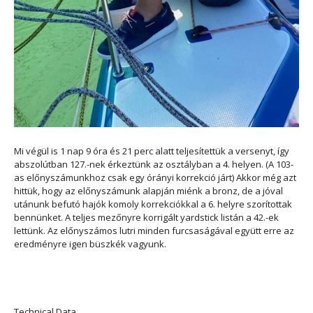
Mi végül is 1 nap 9 óra és 21 perc alatt teljesítettük a versenyt, így
abszolútban 127.-nek érkeztünk az osztályban a 4. helyen. (A 103-
as előnyszámunkhoz csak egy órányi korrekció járt) Akkor még azt
hittük, hogy az előnyszámunk alapján miénk a bronz, de a jóval
utánunk befutó hajók komoly korrekciókkal a 6. helyre szorítottak
bennünket. A teljes mezőnyre korrigált yardstick listán a 42.-ek
lettünk. Az előnyszámos lutri minden furcsaságával együtt erre az
eredményre igen büszkék vagyunk.
Technical Data