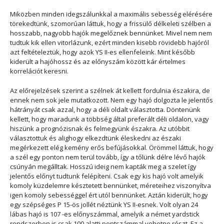
Miközben minden idegszálunkkal a maximális sebesség elérésére
törekedtünk, szomorúan láttuk, hogy a frissülő délkeleti szélben a
hosszabb, nagyobb hajók megelőznek bennünket. Mivel nem nem
tudtuk kik ellen vitorlázunk, ezért minden kisebb rövidebb hajóról
azt feltételeztük, hogy azok YS II-es ellenfeleink. Mint később
kiderült a hajóhossz és az előnyszám között kár értelmes
korrelációt keresni.
Az előrejelzések szerint a szélnek át kellett fordulnia északira, de
ennek nem sok jele mutatkozott. Nem egy hajó dolgozta le jelentős
hátrányát csak azzal, hogy a déli oldalt választotta. Döntenünk
kellett, hogy maradunk a többség által preferált déli oldalon, vagy
hiszünk a prognózisnak és felmegyünk északra. Az utóbbit
választottuk és alighogy elkezdtünk éleskedni az északi
megérkezett elég kemény erős befújásokkal. Örömmel láttuk, hogy
a szél egy ponton nem terül tovább, így a tőlünk délre lévő hajók
csúnyán megálltak. Hosszú ideig nem kapták meg a szelet így
jelentős előnyt tudtunk felépíteni. Csak egy kis hajó volt amelyik
komoly küzdelemre késztetett bennünket, méreteihez viszonyítva
igen komoly sebességgel ért utól bennünket. Aztán kiderült, hogy
egy szépséges P 15-ös jollét néztünk YS II-esnek. Volt olyan 24
lábas hajó is 107 -es előnyszámmal, amelyik a német yardstick
rendszerben is csak 100 alatti pontszámmal vehetne részt. Ez a