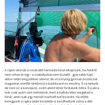
A rajtot sikerült a vonal déli harmada körül elkapnunk, ha felülről
nem rohan le egy - a szabályokat nem tisztelő - gyorsabb hajó,
akkor talán még jobban sikerül, de viszonylag gyorsan tisztázzuk
magunkat, mielőtt ránkborul a backboard-os mezőny. É-ra tartunk,
de nem ez a koncepció, ezért amint lehet fordulunk Délre. Északra
már csak azért sem mehetünk, mert a bulbás kílen megakad a
hínár, amit csak egy merülő machaft tud leszedni. Ha előbb
kimegyünk a rajtra talán közelebb is kerülhettünk volna a déli