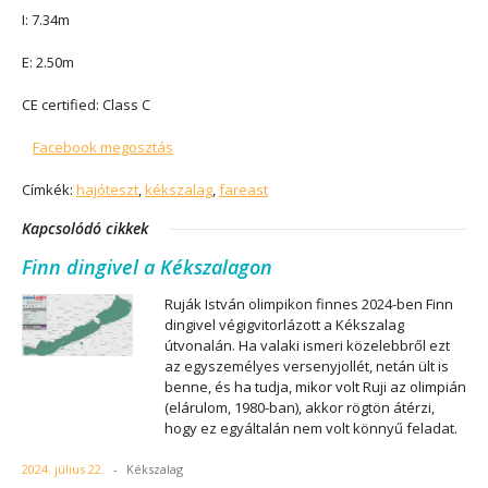
I:
7.34m
E:
2.50m
CE certified:
Class C
Facebook megosztás
Címkék:
hajóteszt
,
kékszalag
,
fareast
Kapcsolódó cikkek
Finn dingivel a Kékszalagon
Ruják István olimpikon finnes 2024-ben Finn
dingivel végigvitorlázott a Kékszalag
útvonalán. Ha valaki ismeri közelebbről ezt
az egyszemélyes versenyjollét, netán ült is
benne, és ha tudja, mikor volt Ruji az olimpián
(elárulom, 1980-ban), akkor rögtön átérzi,
hogy ez egyáltalán nem volt könnyű feladat.
2024. július 22.
-
Kékszalag