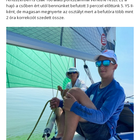
hajó a csőben ért utól bennünket befutott 3 perccel előttünk 5. YS II-
ként, de magasan megnyerte az osztályt mert a befutóra több mint
2 óra korrekciót szedett össze.