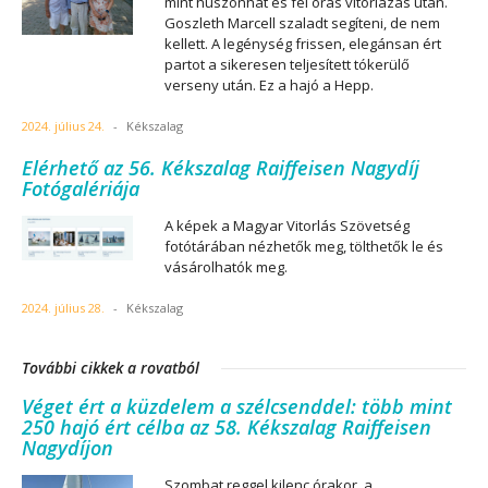
mint huszonhat és fél órás vitorlázás után.
Goszleth Marcell szaladt segíteni, de nem
kellett. A legénység frissen, elegánsan ért
partot a sikeresen teljesített tókerülő
verseny után. Ez a hajó a Hepp.
2024. július 24.
-
Kékszalag
Elérhető az 56. Kékszalag Raiffeisen Nagydíj
Fotógalériája
A képek a Magyar Vitorlás Szövetség
fotótárában nézhetők meg, tölthetők le és
vásárolhatók meg.
2024. július 28.
-
Kékszalag
További cikkek a rovatból
Véget ért a küzdelem a szélcsenddel: több mint
250 hajó ért célba az 58. Kékszalag Raiffeisen
Nagydíjon
Szombat reggel kilenc órakor, a