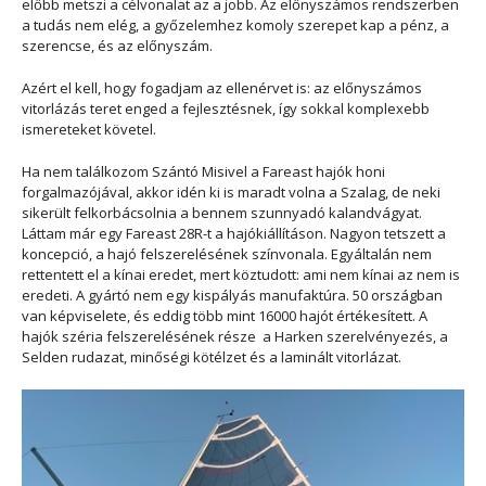
előbb metszi a célvonalat az a jobb. Az előnyszámos rendszerben
a tudás nem elég, a győzelemhez komoly szerepet kap a pénz, a
szerencse, és az előnyszám.
Azért el kell, hogy fogadjam az ellenérvet is: az előnyszámos
vitorlázás teret enged a fejlesztésnek, így sokkal komplexebb
ismereteket követel.
Ha nem találkozom Szántó Misivel a Fareast hajók honi
forgalmazójával, akkor idén ki is maradt volna a Szalag, de neki
sikerült felkorbácsolnia a bennem szunnyadó kalandvágyat.
Láttam már egy Fareast 28R-t a hajókiállításon. Nagyon tetszett a
koncepció, a hajó felszerelésének színvonala. Egyáltalán nem
rettentett el a kínai eredet, mert köztudott: ami nem kínai az nem is
eredeti. A gyártó nem egy kispályás manufaktúra. 50 országban
van képviselete, és eddig több mint 16000 hajót értékesített. A
hajók széria felszerelésének része a Harken szerelvényezés, a
Selden rudazat, minőségi kötélzet és a laminált vitorlázat.