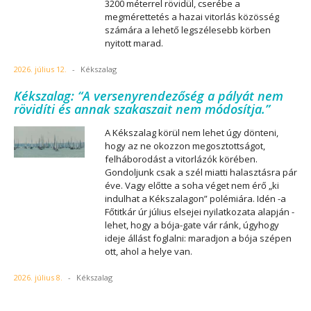
3200 méterrel rövidül, cserébe a
megmérettetés a hazai vitorlás közösség
számára a lehető legszélesebb körben
nyitott marad.
2026. július 12.
-
Kékszalag
Kékszalag: “A versenyrendezőség a pályát nem
rövidíti és annak szakaszait nem módosítja.”
A Kékszalag körül nem lehet úgy dönteni,
hogy az ne okozzon megosztottságot,
felháborodást a vitorlázók körében.
Gondoljunk csak a szél miatti halasztásra pár
éve. Vagy előtte a soha véget nem érő „ki
indulhat a Kékszalagon” polémiára. Idén -a
Főtitkár úr július elsejei nyilatkozata alapján -
lehet, hogy a bója-gate vár ránk, úgyhogy
ideje állást foglalni: maradjon a bója szépen
ott, ahol a helye van.
2026. július 8.
-
Kékszalag