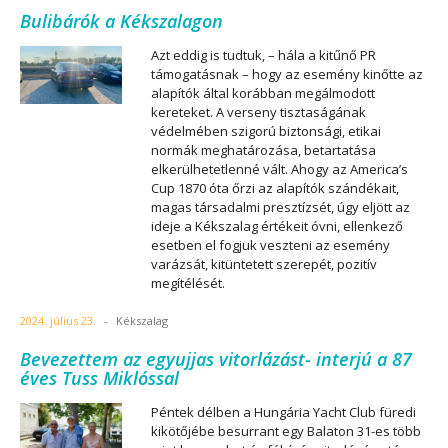
Bulibárók a Kékszalagon
Azt eddig is tudtuk, – hála a kitűnő PR
támogatásnak – hogy az esemény kinőtte az
alapítók által korábban megálmodott
kereteket. A verseny tisztaságának
védelmében szigorú biztonsági, etikai
normák meghatározása, betartatása
elkerülhetetlenné vált. Ahogy az America’s
Cup 1870 óta őrzi az alapítók szándékait,
magas társadalmi presztízsét, úgy eljött az
ideje a Kékszalag értékeit óvni, ellenkező
esetben el fogjuk veszteni az esemény
varázsát, kitüntetett szerepét, pozitív
megítélését.
2024. július 23.
-
Kékszalag
Bevezettem az egyujjas vitorlázást- interjú a 87
éves Tuss Miklóssal
Péntek délben a Hungária Yacht Club füredi
kikötőjébe besurrant egy Balaton 31-es több