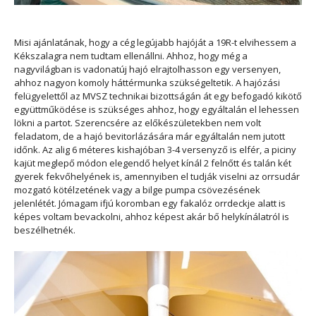
Misi ajánlatának, hogy a cég legújabb hajóját a 19R-t elvihessem a
Kékszalagra nem tudtam ellenállni. Ahhoz, hogy még a
nagyvilágban is vadonatúj hajó elrajtolhasson egy versenyen,
ahhoz nagyon komoly háttérmunka szükségeltetik. A hajózási
felügyelettől az MVSZ technikai bizottságán át egy befogadó kikötő
együttműködése is szükséges ahhoz, hogy egyáltalán el lehessen
lökni a partot. Szerencsére az előkészületekben nem volt
feladatom, de a hajó bevitorlázására már egyáltalán nem jutott
időnk. Az alig 6 méteres kishajóban 3-4 versenyző is elfér, a piciny
kajüt meglepő módon elegendő helyet kínál 2 felnőtt és talán két
gyerek fekvőhelyének is, amennyiben el tudják viselni az orrsudár
mozgató kötélzetének vagy a bilge pumpa csövezésének
jelenlétét. Jómagam ifjú koromban egy fakalóz orrdeckje alatt is
képes voltam bevackolni, ahhoz képest akár bő helykínálatról is
beszélhetnék.