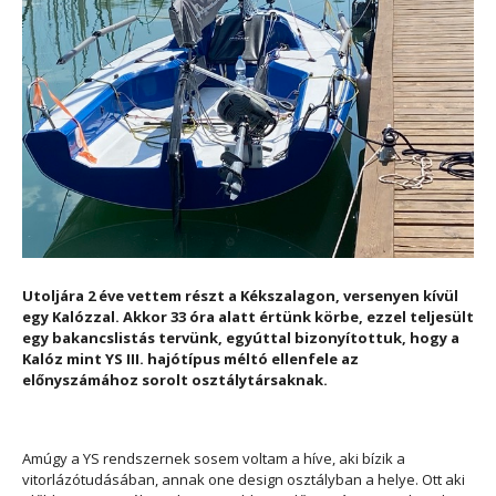
Utoljára 2 éve vettem részt a Kékszalagon, versenyen kívül
egy Kalózzal. Akkor 33 óra alatt értünk körbe, ezzel teljesült
egy bakancslistás tervünk, egyúttal bizonyítottuk, hogy a
Kalóz mint YS III. hajótípus méltó ellenfele az
előnyszámához sorolt osztálytársaknak.
Amúgy a YS rendszernek sosem voltam a híve, aki bízik a
vitorlázótudásában, annak one design osztályban a helye. Ott aki