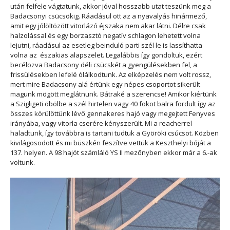
után felfele vágtatunk, akkor jóval hosszabb utat teszünk meg a
Badacsonyi csücsökig. Ráadásul ott az a nyavalyás hinármező,
amit egy jólöltözött vitorlázó éjszaka nem akar látni. Délre csak
halzolással és egy borzasztó negatív schlagon lehetett volna
lejutni, ráadásul az esetleg beinduló parti szél le is lassíthatta
volna az északias alapszelet. Legalábbis így gondoltuk, ezért
becélozva Badacsony déli csücskét a gyengülésekben fel, a
frissülésekben lefelé ólálkodtunk. Az elképzelés nem volt rossz,
mert mire Badacsony alá értünk egy népes csoportot sikerült
magunk mögött meglátnunk. Bátraké a szerencse! Amikor kiértünk
a Szigligeti öbölbe a szél hirtelen vagy 40 fokot balra fordult így az
összes körülöttünk lévő gennakeres hajó vagy megejtett Fenyves
irányába, vagy vitorla cserére kényszerült. Mi a reacherrel
haladtunk, így továbbra is tartani tudtuk a Györöki csúcsot. Közben
kivilágosodott és mi büszkén feszítve vettük a Keszthelyi bóját a
137. helyen. A 98 hajót számláló YS II mezőnyben ekkor már a 6.-ak
voltunk.