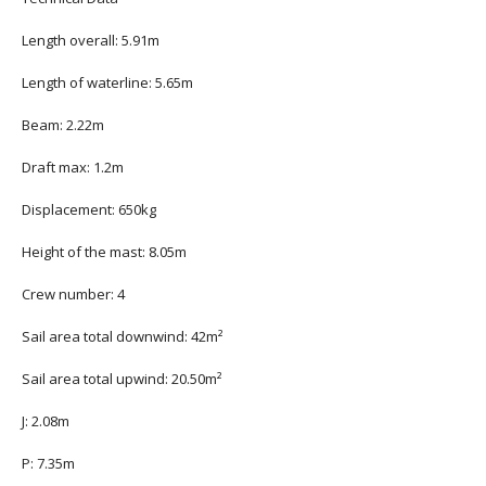
Length overall:
5.91m
Length of waterline:
5.65m
Beam:
2.22m
Draft max:
1.2m
Displacement:
650kg
Height of the mast:
8.05m
Crew number: 4
Sail area total downwind:
42m²
Sail area total upwind:
20.50m²
J:
2.08m
P:
7.35m