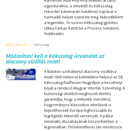
Raiffeisen Audi Fifty-Fifty éveken át tartó
egyeduralma, a címvédő és Kékszalag
rekorder katamarán hatalmas hajrával a
harmadik helyet szerezte meg. Másodikként
a legendás, 13-szoros Kékszalag-győztes
Litkey Farkas futott be a Process Solutions
fedélzetén.
2026. július 31.
-
Kékszalag
Módosítani kell a Kékszalag útvonalát az
alacsony vízállás miatt
A Balaton szokatlanul alacsony vízállása
miatt 1600 méterrel keletebbre helyezi az 58.
Kékszalag Raiffeisen Nagydíjon a keszthelyi
bóját a rendező Magyar Vitorlás Szövetség. A
biztonsági okokból meghozott döntés
garantálja, hogy a mélyebb merülésű,
hagyományos klasszikus vitorlások is
teljesíthessék Európa leghosszabb és
legrégebbi tókerülő versenyét. A pálya
minimális átszabásának köszönhetően a
légvonalban 150 kilométeres táv mindössze