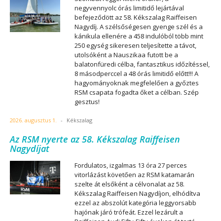
negyvennyolc órás limitidő lejártával
befejeződött az 58. Kékszalag Raiffeisen
Nagydíj. A szélsőségesen gyenge szél és a
kánikula ellenére a 458 indulóból több mint
250 egység sikeresen teljesítette a távot,
utolsóként a Nauszikaa futott be a
balatonfüredi célba, fantasztikus időzítéssel,
8 másodperccel a 48 órás limitidő előtt!!! A
hagyományoknak megfelelően a győztes
RSM csapata fogadta őket a célban. Szép
gesztus!
2026. augusztus 1.
-
Kékszalag
Az RSM nyerte az 58. Kékszalag Raiffeisen
Nagydíjat
Fordulatos, izgalmas 13 óra 27 perces
vitorlázást követően az RSM katamarán
szelte át elsőként a célvonalat az 58.
Kékszalag Raiffeisen Nagydíjon, elhódítva
ezzel az abszolút kategória leggyorsabb
hajónak járó trófeát. Ezzel lezárult a