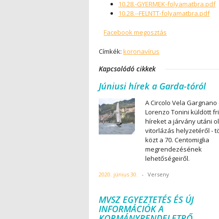
10.28.-GYERMEK-folyamatbra.pdf
10.28.--FELNTT-folyamatbra.pdf
Facebook megosztás
Címkék:
koronavírus
Kapcsolódó cikkek
Júniusi hírek a Garda-tóról
A Circolo Vela Gargnano 
Lorenzo Tonini küldött fr
híreket a járvány utáni o
vitorlázás helyzetéről - 
közt a 70. Centomiglia
megrendezésének
lehetőségeiről.
2020. június 30.
-
Verseny
MVSZ EGYEZTETÉS ÉS ÚJ
INFORMÁCIÓK A
KORMÁNYRENDELETRŐ