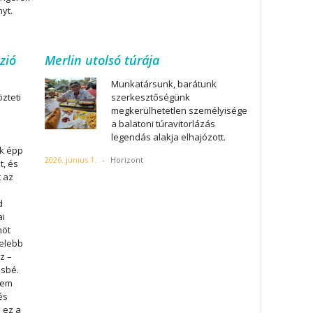
nyt.
zió
Merlin utolsó túrája
Munkatársunk, barátunk
zteti
szerkesztőségünk
megkerülhetetlen személyisége
a balatoni túravitorlázás
legendás alakja elhajózott.
ek épp
2026. június 1.
-
Horizont
t, és
t az
d
ai
nöt
zelebb
z –
ésbé.
lem
és
 ez a