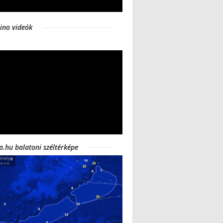
ino videók
p.hu balatoni széltérképe