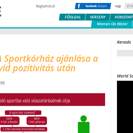
Regisztráció
vagy
FŐOLDAL
VERSENY
HORIZONT
Women On Water
Keresés
A Sportkórház ajánlása a
id pozitivitás után
World Sa
:55