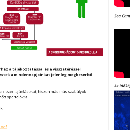
Sea Cam
ház a tájékoztatással és a visszatéréssel
estek a mindennapjainkat jelenleg megkeserítő
Az időké
ani ezen ajánlásokat, hiszen más-más szabályok
őtt sportolókra.
ok:
.pdf