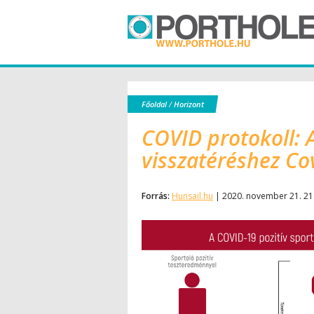
Főoldal
/
Horizont
COVID protokoll: 
visszatéréshez Cov
Forrás:
Hunsail.hu
| 2020. november 21. 21