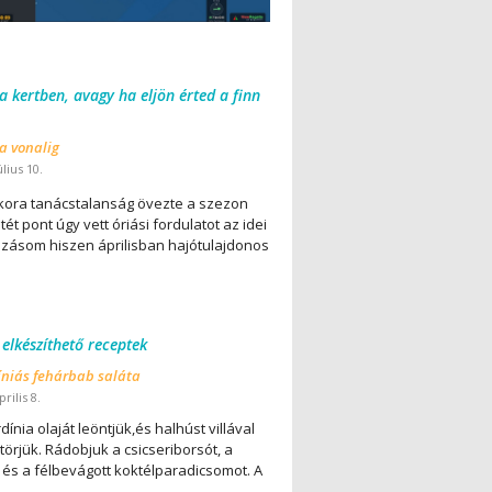
 a kertben, avagy ha eljön érted a finn
 a vonalig
úlius 10.
ora tanácstalanság övezte a szezon
ét pont úgy vett óriási fordulatot az idei
lázásom hiszen áprilisban hajótulajdonos
 elkészíthető receptek
íniás fehárbab saláta
rilis 8.
dínia olaját leöntjük,és halhúst villával
örjük. Rádobjuk a csicseriborsót, a
 és a félbevágott koktélparadicsomot. A
..