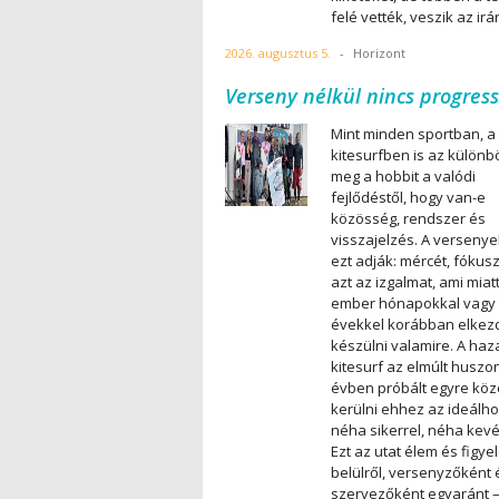
felé vették, veszik az irá
2026. augusztus 5.
-
Horizont
Verseny nélkül nincs progress
Mint minden sportban, a
kitesurfben is az különbö
meg a hobbit a valódi
fejlődéstől, hogy van-e
közösség, rendszer és
visszajelzés. A verseny
ezt adják: mércét, fókusz
azt az izgalmat, ami miat
ember hónapokkal vagy
évekkel korábban elkez
készülni valamire. A haz
kitesurf az elmúlt huszo
évben próbált egyre kö
kerülni ehhez az ideálho
néha sikerrel, néha kev
Ezt az utat élem és figye
belülről, versenyzőként 
szervezőként egyaránt –