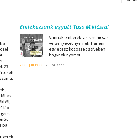
Emlékezzünk együtt Tuss Miklósra!
Vannak emberek, akik nemcsak
k a
versenyeket nyernek, hanem
közel
egy egész közösség szívében
i
hagynak nyomot.
ért
2026. július 22.
-
Horizont
lt 23
áltozott
 száma,
bb,
 lábas
őkből,
0 láb
ngerre
fenék
élba
engerek