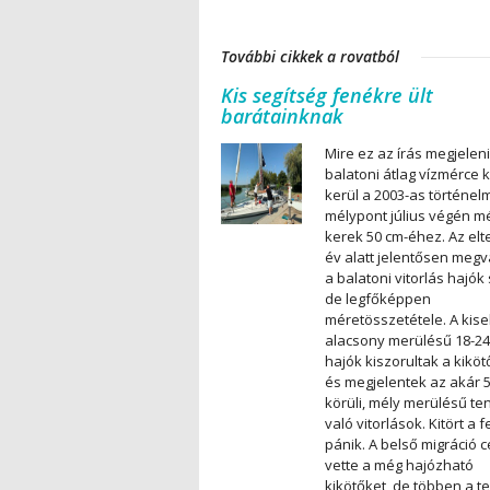
További cikkek a rovatból
Kis segítség fenékre ült
barátainknak
Mire ez az írás megjeleni
balatoni átlag vízmérce 
kerül a 2003-as történelm
mélypont július végén m
kerek 50 cm-éhez. Az elte
év alatt jelentősen megv
a balatoni vitorlás hajók
de legfőképpen
méretösszetétele. A kise
alacsony merülésű 18-24
hajók kiszorultak a kiköt
és megjelentek az akár 5
körüli, mély merülésű te
való vitorlások. Kitört a 
pánik. A belső migráció c
vette a még hajózható
kikötőket, de többen a t