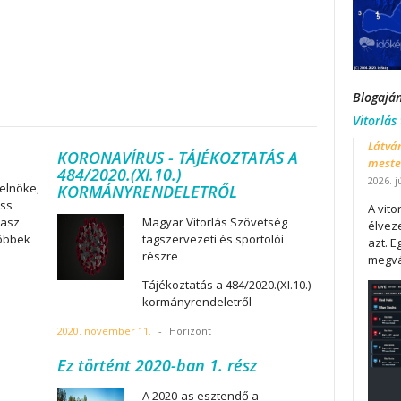
Blogajá
Vitorlás
Látván
KORONAVÍRUS - TÁJÉKOZTATÁS A
mester
484/2020.(XI.10.)
2026. j
elnöke,
KORMÁNYRENDELETRŐL
iss
A vit
lasz
Magyar Vitorlás Szövetség
élveze
többek
tagszervezeti és sportolói
azt. E
részre
megvá
Tájékoztatás a 484/2020.(XI.10.)
kormányrendeletről
2020. november 11.
-
Horizont
Ez történt 2020-ban 1. rész
A 2020-as esztendő a