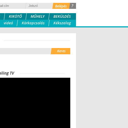
?
KIKÖTŐ
MŰHELY
BEKÜLDÉS
videó
Körkapcsolás
Kékszalag
iling TV