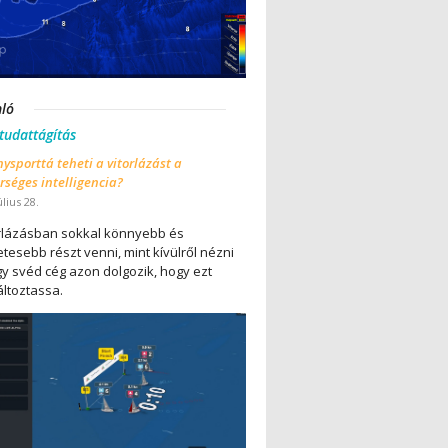
nló
 tudattágítás
ysporttá teheti a vitorlázást a
séges intelligencia?
úlius 28.
orlázásban sokkal könnyebb és
tesebb részt venni, mint kívülről nézni
gy svéd cég azon dolgozik, hogy ezt
ltoztassa.