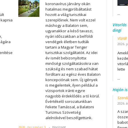
koronavírus járvány okán
hatalmas megpróbáltatást
...
ült
hozott a világ turisztikai
 kapnia
szereplőinek. Nem volt ezzel
Vitorlás
máshogy a Balaton sem,
dingi
ugyanakkor a késő tavaszi,
e,
nyári időszakban a belföldi
Víztől
ságára
vendégek életben tudták
2026. j
tartani a Magyar Tenger
enítése
turisztikai szolgáltatóit. Az idei
Amekk
év ismét bebizonyította:
kezdet
minőségi szolgáltatásokra van
vitor
szükség és nem szabad hátat
lette
fordítani az egész éves Balaton
...
koncepciónak sem. Új igények
is megjelentek, ilyen például a
Hajón is
vízisportok iránti egyre
nagyobb érdeklődés a tó körül.
Szard
Évértékelő sorozatunkban
2026. áp
Fekete Tamással, a Balatoni
A szar
Turizmus Szövetség
összet
alelnökével beszélgettünk.
babot
2020. december 3.
-
Horizont
finom.