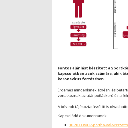
Fontos ajánlást készített a Sportkór
kapcsolatban azok számára, akik át
koronavírus fertőzésen.
Érdemes mindenkinek átnézni és betart
vonatkoznak az utánpótláskorú és a feln
A bővebb tájékoztatásról itt is olvashatt
Kapcsolódó dokumentumok:
10.28.COVID-Sportba-val-visszatrs