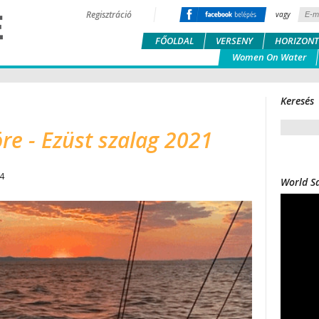
Regisztráció
vagy
FŐOLDAL
VERSENY
HORIZONT
Women On Water
Keresés
re - Ezüst szalag 2021
24
World Sa