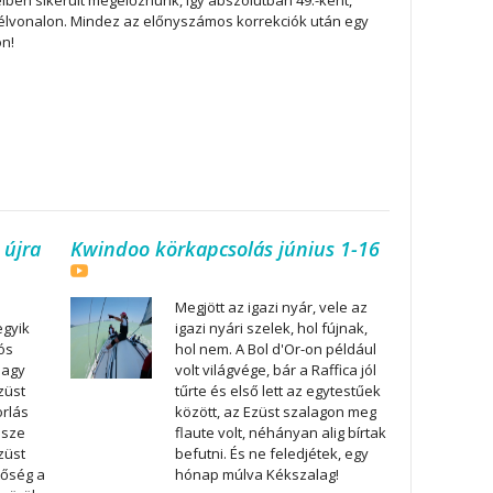
lben sikerült megelőznünk, így abszolútban 49.-ként,
élvonalon. Mindez az előnyszámos korrekciók után egy
ön!
 újra
Kwindoo körkapcsolás június 1-16
Megjött az igazi nyár, vele az
egyik
igazi nyári szelek, hol fújnak,
ós
hol nem. A Bol d'Or-on például
nagy
volt világvége, bár a Raffica jól
züst
tűrte és első lett az egytestűek
orlás
között, az Ezüst szalagon meg
észe
flaute volt, néhányan alig bírtak
züst
befutni. És ne feledjétek, egy
tőség a
hónap múlva Kékszalag!