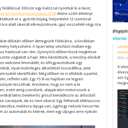
 felállással. Először egy Kalózzal nyomtuk le a távot,
sive-es-tenyleg-ezustszalag-2018)
életre szóló élményt
lattunk el a györöki bójáig, helyenként 12 csomóval
óra alatt sikerült elkreutzolnunk, igaz visszafelé négy óra
Blogajá
Vitorlás
ombat délután időben átmegyünk Földvárra, a korábban
emény helyszínére. A Spari telep vitorlázó múltam egy
Látván
ikus hatással van rám. Gyönyörű időben kissé megkésve
mester
zinte vágtatott a hajó. Mire kikötöttünk, a mezőny elindult
2026. j
csos welcome limonádét, és elfogyasztottunk egy
A vit
mbát, olyan különleges alkotókból összeállítva, amit
élveze
 tudott identifikálni. Még időben mi is ellöktük a partot,
azt. E
lni, reffelni való. Egy YS III-as hajóban ne legyen
megvá
súnyán leszólnak, éreztetve, hogy ez nem a te
en, ezért amíg szerelünk, alapjáraton motorozunk a
ertikál latnis betekerős grószt kiimádkozni az árbocból.
e zavarjunk, de ez nem sikerül. Egy felhevült elitklasszos
udatosítva, mekkora útjoga van, úgyhogy nekünk hesss! No
m az automatát és kitérek, mert egy útjogos erre nyilván