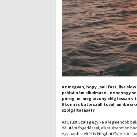
Az megvan, hogy „sail fast, live slow
próbálnám alkalmazni, de sehogy se 
pörög, mi meg bizony elég lassan vit
6 tonnás bútorszállítóval, amibe s
szolgáltatását?
Az Ezüst Szalag egyike a legmenőbb bala
délutáni fogadással, elkerülhetetlen b
egy napfelkeltét is kifoghat Györöktől h