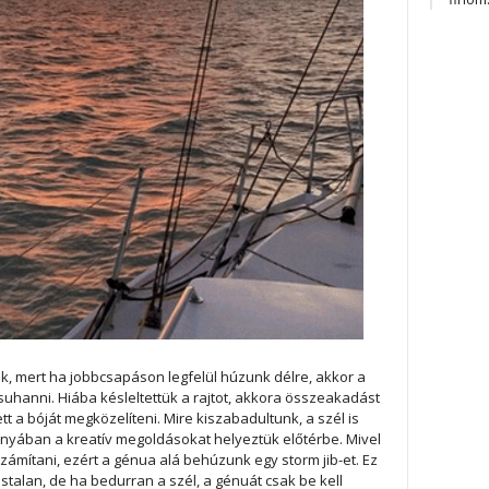
unk, mert ha jobbcsapáson legfelül húzunk délre, akkor a
uhanni. Hiába késleltettük a rajtot, akkora összeakadást
t a bóját megközelíteni. Mire kiszabadultunk, a szél is
ányában a kreatív megoldásokat helyeztük előtérbe. Mivel
zámítani, ezért a génua alá behúzunk egy storm jib-et. Ez
alan, de ha bedurran a szél, a génuát csak be kell