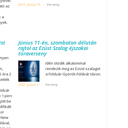
Györök-
2019. június 19.
-
Verseny
ató az
k a
nyek.
üst
Június 11-én, szombaton délután
rajtol az Ezüst Szalag éjszakai
túraverseny
enyen
Idén ötödik alkalommal
n,
rendezik meg az Ezüst szalagot
5 óra 2
a Földvár-Györök-Földvár távon.
tették
2022. június 1.
-
Verseny
öldvár
 1 perc
jött be
fikált
dor
a New
ilával,