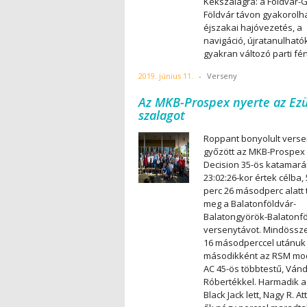
Kékszalagra: a Földvár-
Földvár távon gyakorolh
éjszakai hajóvezetés, a
navigáció, újratanulható
gyakran változó parti fé
2019. június 11.
-
Verseny
Az MKB-Prospex nyerte az Ez
szalagot
Roppant bonyolult vers
győzött az MKB-Prospex
Decision 35-ös katamará
23:02:26-kor értek célba, 
perc 26 másodperc alatt 
meg a Balatonföldvár-
Balatongyörök-Balatonf
versenytávot. Mindössze
16 másodperccel utánuk 
másodikként az RSM modi
AC 45-ös többtestű, Ván
Róbertékkel. Harmadik 
Black Jack lett, Nagy R. Att