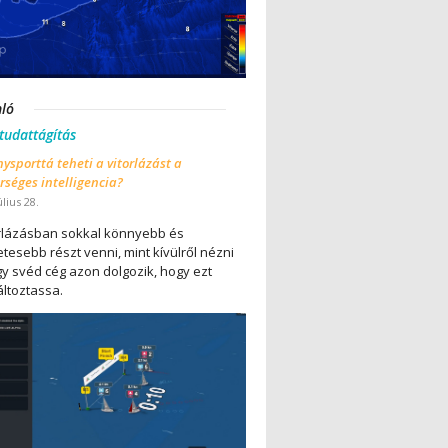
nló
 tudattágítás
ysporttá teheti a vitorlázást a
séges intelligencia?
úlius 28.
orlázásban sokkal könnyebb és
tesebb részt venni, mint kívülről nézni
gy svéd cég azon dolgozik, hogy ezt
ltoztassa.