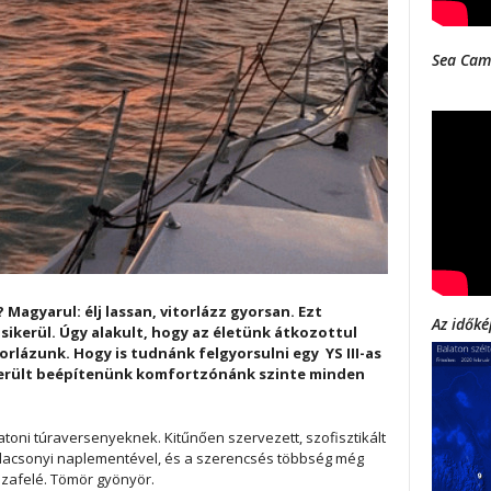
Sea Cam
? Magyarul: élj lassan, vitorlázz gyorsan. Ezt
Az időké
sikerül. Úgy alakult, hogy az életünk átkozottul
orlázunk. Hogy is tudnánk felgyorsulni egy YS III-as
ikerült beépítenünk komfortzónánk szinte minden
toni túraversenyeknek. Kitűnően szervezett, szofisztikált
adacsonyi naplementével, és a szerencsés többség még
azafelé. Tömör gyönyör.