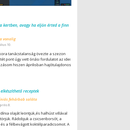
 a kertben, avagy ha eljön érted a finn
 a vonalig
úlius 10.
ora tanácstalanság övezte a szezon
ét pont úgy vett óriási fordulatot az idei
lázásom hiszen áprilisban hajótulajdonos
 elkészíthető receptek
íniás fehárbab saláta
rilis 8.
dínia olaját leöntjük,és halhúst villával
örjük. Rádobjuk a csicseriborsót, a
 és a félbevágott koktélparadicsomot. A
..