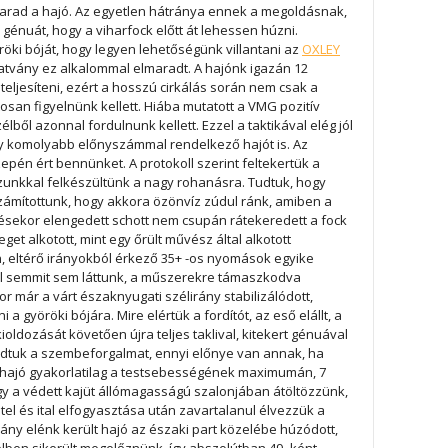
rad a hajó. Az egyetlen hátránya ennek a megoldásnak,
 génuát, hogy a viharfock előtt át lehessen húzni.
öröki bóját, hogy legyen lehetőségünk villantani az
OXLEY
tatvány ez alkalommal elmaradt. A hajónk igazán 12
eljesíteni, ezért a hosszú cirkálás során nem csak a
tosan figyelnünk kellett. Hiába mutatott a VMG pozitív
élből azonnal fordulnunk kellett. Ezzel a taktikával elég jól
y komolyabb előnyszámmal rendelkező hajót is. Az
özepén ért bennünket. A protokoll szerint feltekertük a
ószunkkal felkészültünk a nagy rohanásra. Tudtuk, hogy
ámítottunk, hogy akkora özönvíz zúdul ránk, amiben a
résekor elengedett schott nem csupán rátekeredett a fock
t alkotott, mint egy őrült művész által alkotott
, eltérő irányokból érkező 35+ -os nyomások egyike
vel semmit sem láttunk, a műszerekre támaszkodva
or már a várt északnyugati szélirány stabilizálódott,
ni a györöki bójára. Mire elértük a fordítót, az eső elállt, a
oldozását követően újra teljes taklival, kitekert génuával
tudtuk a szembeforgalmat, ennyi előnye van annak, ha
A hajó gyakorlatilag a testsebességének maximumán, 7
gy a védett kajüt állómagasságú szalonjában átöltözzünk,
el és ital elfogyasztása után zavartalanul élvezzük a
hány elénk került hajó az északi part közelébe húzódott,