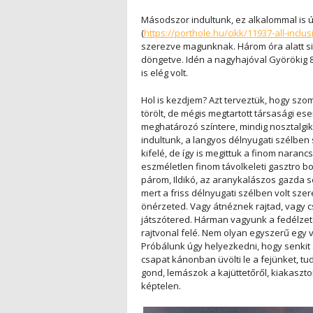
Másodszor indultunk, ez alkalommal is új
(
https://porthole.hu/cikk/11937-all-inclu
szerezve magunknak. Három óra alatt sik
döngetve. Idén a nagyhajóval Györökig 8 
is elég volt.
Hol is kezdjem? Azt terveztük, hogy sz
törölt, de mégis megtartott társasági es
meghatározó színtere, mindig nosztalg
indultunk, a langyos délnyugati szélben s
kifelé, de így is megittuk a finom naran
eszméletlen finom távolkeleti gasztro bo
párom, Ildikó, az aranykalászos gazda sem
mert a friss délnyugati szélben volt szere
önérzeted. Vagy átnéznek rajtad, vagy c
játszótered. Hárman vagyunk a fedélzet
rajtvonal felé. Nem olyan egyszerű egy v
Próbálunk úgy helyezkedni, hogy senkit s
csapat kánonban üvölti le a fejünket, t
gond, lemászok a kajüttetőről, kiakaszto
képtelen.