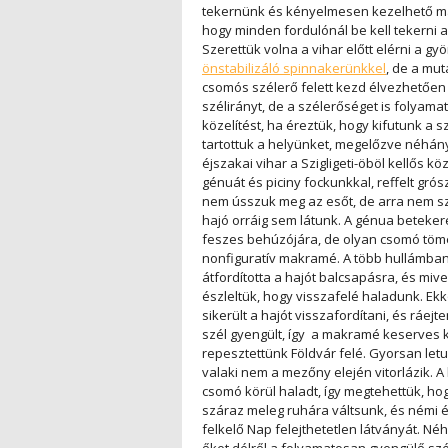
tekernünk és kényelmesen kezelhető ma
hogy minden fordulónál be kell tekerni a
Szerettük volna a vihar előtt elérni a gy
önstabilizáló spinnakerünkkel
, de a mu
csomós szélerő felett kezd élvezhetően t
szélirányt, de a szélerőséget is folyama
közelítést, ha éreztük, hogy kifutunk a sz
tartottuk a helyünket, megelőzve néhán
éjszakai vihar a Szigligeti-öböl kellős k
génuát és piciny fockunkkal, reffelt gr
nem ússzuk meg az esőt, de arra nem sz
hajó orráig sem látunk. A génua beteke
feszes behúzójára, de olyan csomó tömege
nonfiguratív makramé. A több hullámban
átfordította a hajót balcsapásra, és mi
észleltük, hogy visszafelé haladunk. Ekk
sikerült a hajót visszafordítani, és ráejte
szél gyengült, így a makramé keserves ki
repesztettünk Földvár felé. Gyorsan le
valaki nem a mezőny elején vitorlázik. 
csomó körül haladt, így megtehettük, ho
száraz meleg ruhára váltsunk, és némi ét
felkelő Nap felejthetetlen látványát. Né