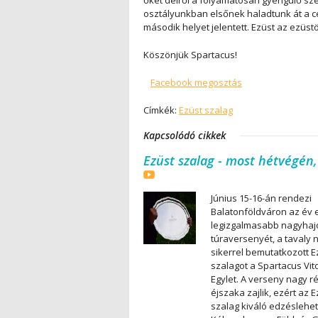
őket délről a folyamatosan gyengülő szé
osztályunkban elsőnek haladtunk át a c
második helyet jelentett. Ezüst az ezüst
Köszönjük Spartacus!
Facebook megosztás
Címkék:
Ezüst szalag
Kapcsolódó cikkek
Ezüst szalag - most hétvégén,
Június 15-16-án rendezi
Balatonföldváron az év 
legizgalmasabb nagyhaj
túraversenyét, a tavaly 
sikerrel bemutatkozott E
szalagot a Spartacus Vit
Egylet. A verseny nagy r
éjszaka zajlik, ezért az E
szalag kiváló edzéslehe