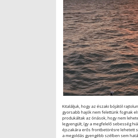
Kitaláljuk, hogy az északi bójától rajtol
gyorsabb hajók nem felettünk fognak els
produkáltak az óriások, hogy nem lehetet
legyengült, így a megfelelő sebesség hi
éjszakára erős frontbetörésre lehetett s
a megoldás gyengébb szélben sem hatást