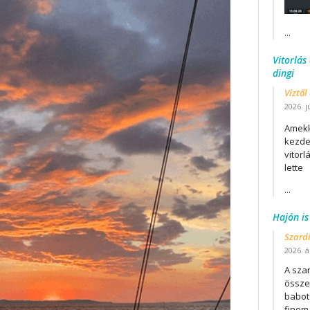
...
Vitorlás
dingi
Víztől
2026. j
Amekk
kezdet
vitor
lette
...
Hajón is
Szard
2026. áp
A szar
összet
babot
finom.