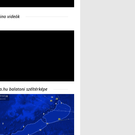
ino videók
p.hu balatoni széltérképe