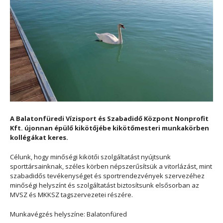
A Balatonfüredi Vízisport és Szabadidő Központ Nonprofit
Kft. újonnan épülő kikötőjébe kikötőmesteri munkakörben
kollégákat keres.
Célunk, hogy minőségi kikötői szolgáltatást nyújtsunk
sporttársainknak, széles körben népszerűsítsük a vitorlázást, mint
szabadidős tevékenységet és sportrendezvények szervezéhez
minőségi helyszínt és szolgáltatást biztosítsunk elsősorban az
MVSZ és MKKSZ tagszervezetei részére.
Munkavégzés helyszíne: Balatonfüred