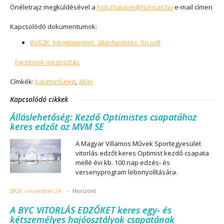
Önéletrajz megküldésével a
holczhauser@hunsail.hu
e-mail címen
Kapcsolódó dokumentumok:
BVSZK_kikötőmesteri_álláshirdetés_fin.pdf
Facebook megosztás
Címkék:
balatonfüred
,
állás
Kapcsolódó cikkek
Álláslehetőség: Kezdő Optimistes csapatához
keres edzőt az MVM SE
A Magyar Villamos Művek Sportegyesület
vitorlás edzőt keres Optimist kezdő csapata
mellé évi kb. 100 nap edzés- és
versenyprogram lebonyolítására.
2020. november 24.
-
Horizont
A BYC VITORLÁS EDZŐKET keres egy- és
kétszemélyes hajóosztályok csapatának