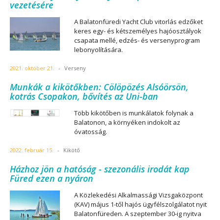
vezetésére
A Balatonfüredi Yacht Club vitorlás edzőket
keres egy- és kétszemélyes hajóosztályok
csapata mellé, edzés- és versenyprogram
lebonyolítására.
2021. október 21.
-
Verseny
Munkák a kikötőkben: Cölöpözés Alsóörsön,
kotrás Csopakon, bővítés az Uni-ban
Több kikötőben is munkálatok folynak a
Balatonon, a környéken indokolt az
óvatosság.
2022. február 15.
-
Kikötő
Házhoz jön a hatóság - szezonális irodát kap
Füred ezen a nyáron
A Közlekedési Alkalmassági Vizsgaközpont
(KAV) május 1-től hajós ügyfélszolgálatot nyit
Balatonfüreden. A szeptember 30-ig nyitva