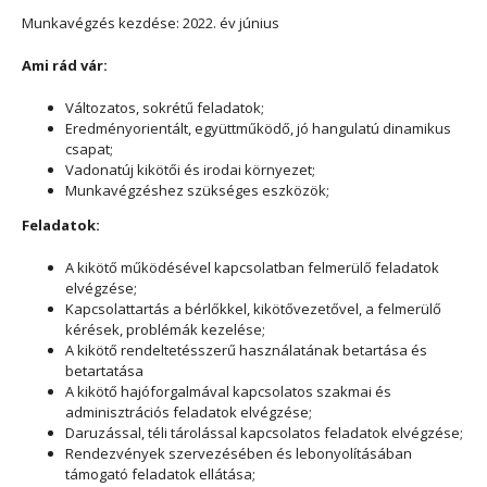
Munkavégzés kezdése: 2022. év június
Ami rád vár:
Változatos, sokrétű feladatok;
Eredményorientált, együttműködő, jó hangulatú dinamikus
csapat;
Vadonatúj kikötői és irodai környezet;
Munkavégzéshez szükséges eszközök;
Feladatok:
A kikötő működésével kapcsolatban felmerülő feladatok
elvégzése;
Kapcsolattartás a bérlőkkel, kikötővezetővel, a felmerülő
kérések, problémák kezelése;
A kikötő rendeltetésszerű használatának betartása és
betartatása
A kikötő hajóforgalmával kapcsolatos szakmai és
adminisztrációs feladatok elvégzése;
Daruzással, téli tárolással kapcsolatos feladatok elvégzése;
Rendezvények szervezésében és lebonyolításában
támogató feladatok ellátása;