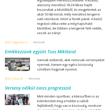
legfőképpen méretösszetétele. A kisebb,
alacsony merülésű 18-24 lábas hajók
kiszorultak a kikötőkből, és megjelentek az
akár 50 láb körüli, mély merülésű tengerre
való vitorlások. Kitört a fenék pánik. A belső
migráció célba vette a még hajózható
kikötőket, de többen a tengerek felé vették,
veszik az irányt.
2026. augusztus 5.
-
Horizont
Emlékezzünk együtt Tuss Miklósra!
Vannak emberek, akik nemcsak versenyeket
nyernek, hanem egy egész közösség
szívében hagynak nyomot.
2026. július 22.
-
Horizont
Verseny nélkül nincs progresszió
Mint minden sportban, a kitesurfben is az
különbözteti meg a hobbit a valódi
fejlődéstől, hogy van-e közösség, rendszer