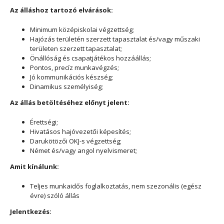
Az álláshoz tartozó elvárások:
Minimum középiskolai végzettség;
Hajózás területén szerzett tapasztalat és/vagy műszaki
területen szerzett tapasztalat;
Önállóság és csapatjátékos hozzáállás;
Pontos, precíz munkavégzés;
Jó kommunikációs készség;
Dinamikus személyiség;
Az állás betöltéséhez előnyt jelent:
Érettségi;
Hivatásos hajóvezetői képesítés;
Darukötözői OKJ-s végzettség;
Német és/vagy angol nyelvismeret;
Amit kínálunk:
Teljes munkaidős foglalkoztatás, nem szezonális (egész
évre) szóló állás
Jelentkezés: