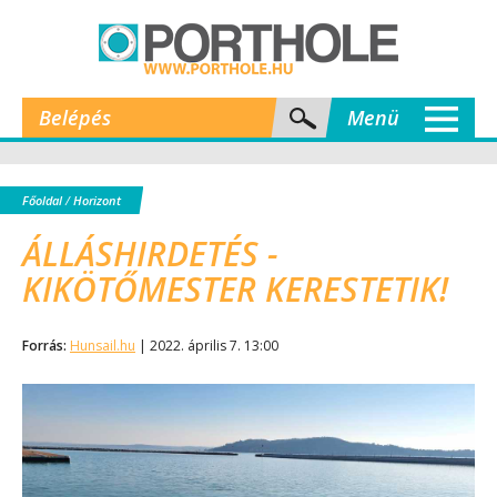
Belépés
Menü
Főoldal
/
Horizont
ÁLLÁSHIRDETÉS -
KIKÖTŐMESTER KERESTETIK!
Forrás:
Hunsail.hu
| 2022. április 7. 13:00