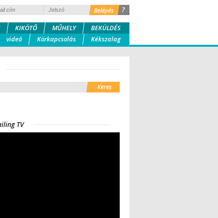
?
KIKÖTŐ
MŰHELY
BEKÜLDÉS
videó
Körkapcsolás
Kékszalag
iling TV