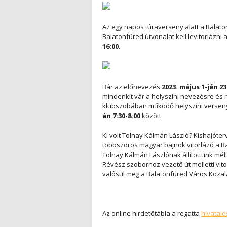
Az egy napos túraverseny alatt a Balat
Balatonfüred útvonalat kell levitorlázni
16:00.
Bár az előnevezés
2023. május 1-jén 23
mindenkit vár a helyszíni nevezésre és r
klubszobában működő helyszíni versen
án 7:30-8:00
között.
Ki volt Tolnay Kálmán László? Kishajóte
többszörös magyar bajnok vitorlázó a Ba
Tolnay Kálmán Lászlónak állítottunk mé
Révész szoborhoz vezető út melletti vit
valósul meg a Balatonfüred Város Közal
Az online hirdetőtábla a regatta
hivatalo