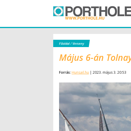
Főoldal
/
Verseny
Május 6-án Tolna
Forrás:
Hunsail.hu
| 2023. május 3. 20:53