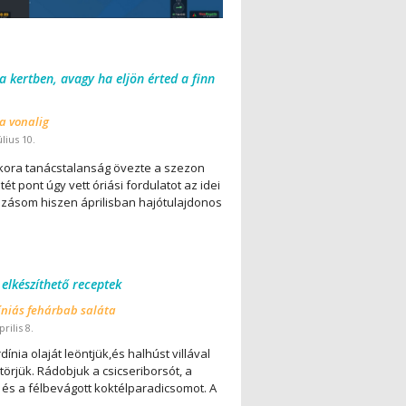
 a kertben, avagy ha eljön érted a finn
 a vonalig
úlius 10.
ora tanácstalanság övezte a szezon
ét pont úgy vett óriási fordulatot az idei
lázásom hiszen áprilisban hajótulajdonos
 elkészíthető receptek
íniás fehárbab saláta
rilis 8.
dínia olaját leöntjük,és halhúst villával
örjük. Rádobjuk a csicseriborsót, a
 és a félbevágott koktélparadicsomot. A
..