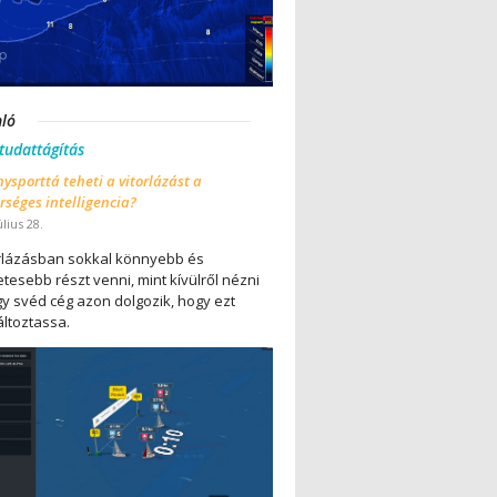
nló
 tudattágítás
ysporttá teheti a vitorlázást a
séges intelligencia?
úlius 28.
orlázásban sokkal könnyebb és
tesebb részt venni, mint kívülről nézni
gy svéd cég azon dolgozik, hogy ezt
ltoztassa.