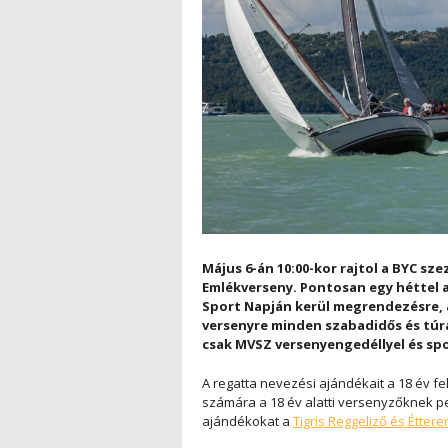
Május 6-án 10:00-kor rajtol a BYC sz
Emlékverseny. Pontosan egy héttel a
Sport Napján kerül megrendezésre, am
versenyre minden szabadidős és túra
csak MVSZ versenyengedéllyel és spo
A regatta nevezési ajándékait a 18 év f
számára a 18 év alatti versenyzőknek p
ajándékokat a
Tigris Reggeliző és Étter