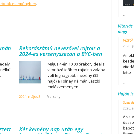
cebook eseményben
.
...
Vitorlás
dingi
Víztől
2026. j
álmán
Rekordszámú nevezővel rajtolt a
2024-es versenyszezon a BYC-ben
Amekk
kezdet
edély
Május 4-én 10:00 órakor, ideális
vitor
 nélkül
vitorlázó időben rajtolt a valaha
lette
s
volt legnagyobb mezőny (55
hajó) a Tolnay Kálmán László
...
emlékversenyen.
.
Hajón is
2024. május 8.
-
Verseny
Szard
2026. áp
A szar
összet
babot
rzett
Két kemény nap után egy
finom.