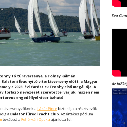
Sea Cam
ezonnyitó túraversenye, a Tolnay Kálmán
 Balatoni Évadnyitó vitorlásverseny előtt, a Magyar
Az időké
ely a 2023. évi Yardstick Trophy első megállója. A
vitorlázó nevezését szeretettel várjuk, hiszen nem
rtorvos engedéllyel vitorlázható.
eletti versenyzőknek a
Lázár Pince
biztosítja a résztvevők
edig a
Balatonfüredi Yacht Club
. Az értékes pódium
em
továbbá a
Fehérvári Optika
ajánlotta fel.