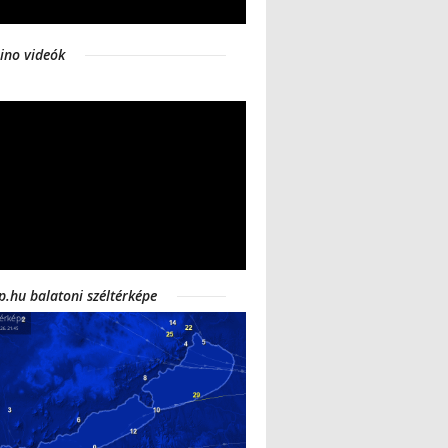
ino videók
p.hu balatoni széltérképe