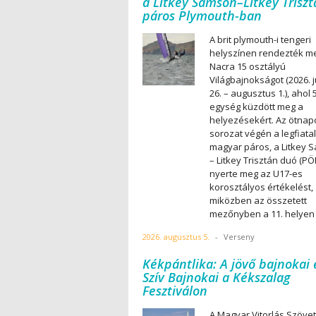
a Litkey Sámson–Litkey Trisz
páros Plymouth-ban
A brit plymouth-i tengeri
helyszínen rendezték m
Nacra 15 osztályú
Világbajnokságot (2026. j
26. – augusztus 1.), ahol 
egység küzdött meg a
helyezésekért. Az ötnap
sorozat végén a legfiata
magyar páros, a Litkey 
– Litkey Trisztán duó (PÖ
nyerte meg az U17-es
korosztályos értékelést,
miközben az összetett
mezőnyben a 11. helyen 
2026. augusztus 5.
-
Verseny
Kékpántlika: A jövő bajnokai 
Szív Bajnokai a Kékszalag
Fesztiválon
A Magyar Vitorlás Szöve