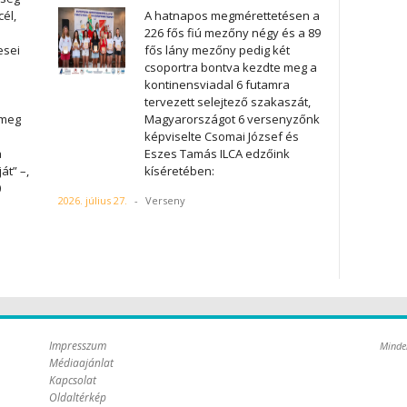
él,
A hatnapos megmérettetésen a
226 fős fiú mezőny négy és a 89
esei
fős lány mezőny pedig két
csoportra bontva kezdte meg a
kontinensviadal 6 futamra
tervezett selejtező szakaszát,
 meg
Magyarországot 6 versenyzőnk
képviselte Csomai József és
a
Eszes Tamás ILCA edzőink
át” –,
kíséretében:
0
2026. július 27.
-
Verseny
Impresszum
Minde
Médiaajánlat
Kapcsolat
Oldaltérkép