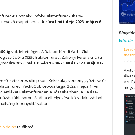
onfüred-Paloznak-Siófok-Balatonfüred-Tihany-
 a nevező csapatoknak.
A túra limitideje 2023. május 6.
Blogajá
Vitorlás
Látván
:59-ig
volt lehetséges. A Balatonfüredi Yacht Club
mester
egisztrációra (8230 Balatonfüred, Zákonyi Ferenc u. 2.) a
2026. j
yirodára
2023. május 5-én 18:00-20:00
és 2023. május 6-
A vit
élveze
rvező, kétszeres olimpikon, Kékszalag verseny győztese és
azt. E
latonfüredi Yacht Club örökös tagja. 2022. május 14-én
megvá
ltó emléket Balatonfüreden a Rózsakertben, a Halász-
orlázás táblasoron. A tábla elhelyezése közadakozásból
apítvány lebonyolításában.
s oldalán
található.