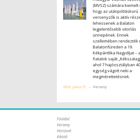
(MVSZ) számára kiemelt c
hogy az utánpótláskorú
versenyzők is aktív rész
lehessenek a Balaton
legjelentősebb vitorlás
ünnepének. Ennek
szellemében rendezték
Balatonfüreden a 19.
Kékpántlika Nagydíjat – 
fiatalok saját „Kékszalagj
ahol 7 hajóosztályban 4
egység vágott neki a
megmérettetésnek.
2026. július 31.
-
Verseny
Főoldal
Verseny
Horizont
Kikötő