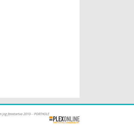
n jog fenntartva 2010- - PORTHOLE
Online Kft. -
Szoftverfejlesztés,