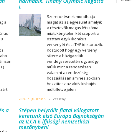
tán
harmadik. Tihany Olympic Regatta
I.
Szerencsésnek mondhatja
eg a
magát az az egyesület amelyik
a résztevők magas létszáma
úlius
miatt kénytelen két csoportra
58
osztani egyik ikonikus
versenyét és a THE ide tartozik.
os
Köztudott hogy egy verseny
labb
sikere a házigazdák
Sámson
vendégszeretetén ugyanúgy
FF)
múlik mint a rendezésen
valamint a rendezőség
hozzáállásán amihez sokban
hozzátesz az aktív kishajós
zárt.
múlt illetve jelen.
2026. augusztus 5.
-
Verseny
és a
Szépen helytállt fiatal válogatott
keretünk első Európa Bajnokságán
az ILCA 6 ifjúsági nemzetközi
mezőnyben!
tség