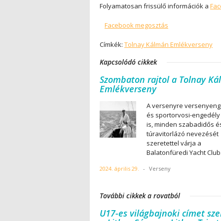
Folyamatosan frissülő információk a
Fa
Facebook megosztás
Címkék:
Tolnay Kálmán Emlékverseny
Kapcsolódó cikkek
Szombaton rajtol a Tolnay K
Emlékverseny
A versenyre versenyeng
és sportorvosi-engedély
is, minden szabadidős é
túravitorlázó nevezését
szeretettel várja a
Balatonfüredi Yacht Club
2024. április 29.
-
Verseny
További cikkek a rovatból
U17-es világbajnoki címet sze