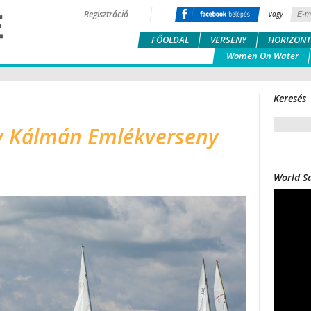
Regisztráció
vagy
FŐOLDAL
VERSENY
HORIZONT
Women On Water
Keresés
y Kálmán Emlékverseny
World Sa