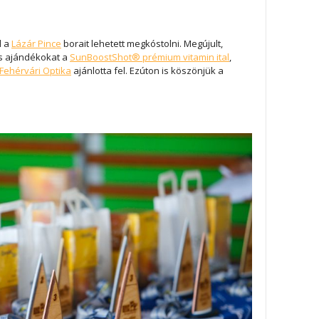
l a
Lázár Pince
borait lehetett megkóstolni. Megújult,
es ajándékokat a
SunBoostShot® prémium vitamin ital
,
Fehérvári Optika
ajánlotta fel. Ezúton is köszönjük a