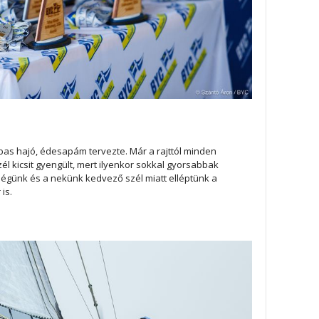
ábas hajó, édesapám tervezte. Már a rajttól minden
él kicsit gyengült, mert ilyenkor sokkal gyorsabbak
ségünk és a nekünk kedvező szél miatt elléptünk a
is.