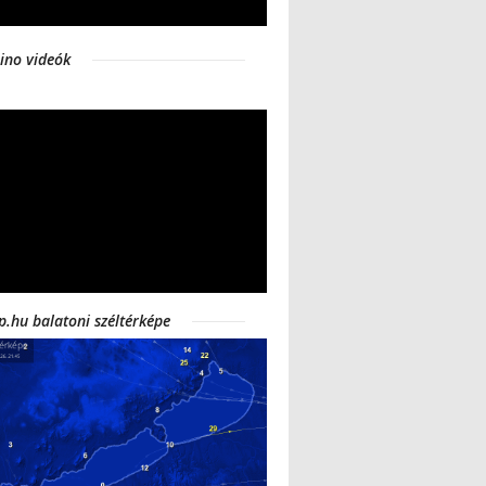
ino videók
p.hu balatoni széltérképe