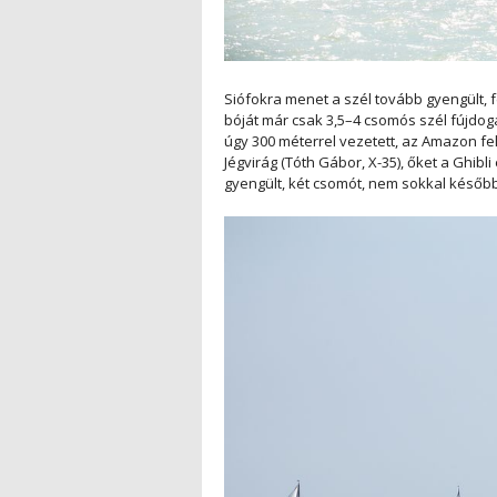
Siófokra menet a szél tovább gyengült, f
bóját már csak 3,5–4 csomós szél fújdogá
úgy 300 méterrel vezetett, az Amazon f
Jégvirág (Tóth Gábor, X-35), őket a Ghibl
gyengült, két csomót, nem sokkal későb