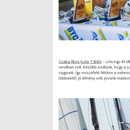
Csaba Ákos (Lola, T-B43):
– Lola egy 43 l
rendben volt. Később örültünk, hogy a sz
vagyunk. Így visszafelé félúton a sebes
többiektől. Jó élmény volt, jövünk máskor 