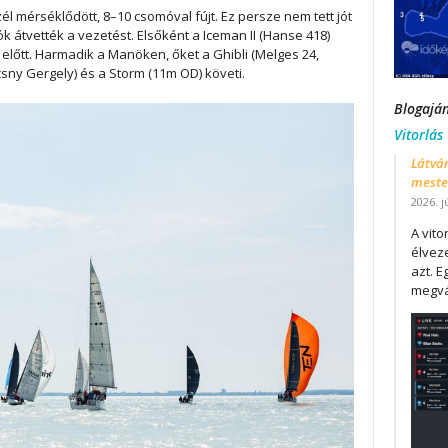
él mérséklődött, 8–10 csomóval fújt. Ez persze nem tett jót
k átvették a vezetést. Elsőként a Iceman II (Hanse 418)
) előtt. Harmadik a Manöken, őket a Ghibli (Melges 24,
ny Gergely) és a Storm (11m OD) követi.
Blogajá
Vitorlás
Látván
mester
2026. j
A vit
élveze
azt. E
megvá