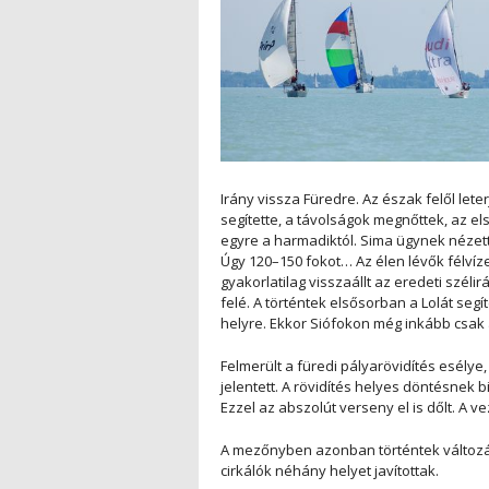
Irány vissza Füredre. Az észak felől lete
segítette, a távolságok megnőttek, az el
egyre a harmadiktól. Sima ügynek nézett 
Úgy 120–150 fokot… Az élen lévők félvíze
gyakorlatilag visszaállt az eredeti szél
felé. A történtek elsősorban a Lolát segít
helyre. Ekkor Siófokon még inkább csak 
Felmerült a füredi pályarövidítés esélye,
jelentett. A rövidítés helyes döntésnek 
Ezzel az abszolút verseny el is dőlt. A v
A mezőnyben azonban történtek változá
cirkálók néhány helyet javítottak.