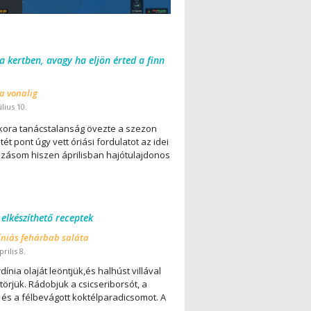
 a kertben, avagy ha eljön érted a finn
 a vonalig
úlius 10.
ora tanácstalanság övezte a szezon
ét pont úgy vett óriási fordulatot az idei
lázásom hiszen áprilisban hajótulajdonos
 elkészíthető receptek
íniás fehárbab saláta
rilis 8.
dínia olaját leöntjük,és halhúst villával
örjük. Rádobjuk a csicseriborsót, a
 és a félbevágott koktélparadicsomot. A
..