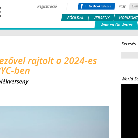
Regisztráció
vagy
FŐOLDAL
VERSENY
HORIZONT
Women On Water
Keresés
ővel rajtolt a 2024-es
BYC-ben
World Sa
mlékverseny