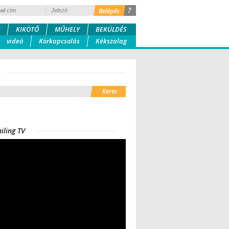
?
KIKÖTŐ
MŰHELY
BEKÜLDÉS
videó
Körkapcsolás
Kékszalag
iling TV