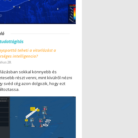
nló
 tudattágítás
ysporttá teheti a vitorlázást a
séges intelligencia?
úlius 28.
orlázásban sokkal könnyebb és
tesebb részt venni, mint kívülről nézni
gy svéd cég azon dolgozik, hogy ezt
ltoztassa.