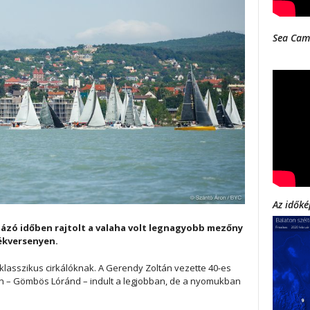
Sea Cam
Az időké
orlázó időben rajtolt a valaha volt legnagyobb mezőny
lékversenyen.
klasszikus cirkálóknak. A Gerendy Zoltán vezette 40-es
ken – Gömbös Lóránd – indult a legjobban, de a nyomukban