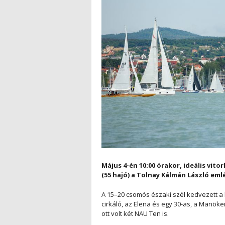
Május 4-én 10:00 órakor, ideális vit
(55 hajó) a Tolnay Kálmán László em
A 15–20 csomós északi szél kedvezett a 
cirkáló, az Elena és egy 30-as, a Manö
ott volt két NAU Ten is.