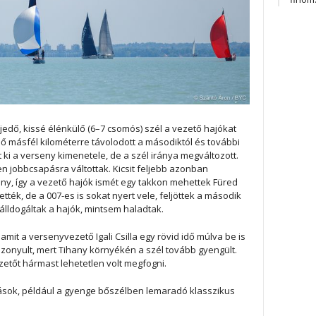
rjedő, kissé élénkülő (6–7 csomós) szél a vezető hajókat
ső másfél kilométerre távolodott a másodiktól és további
ki a verseny kimenetele, de a szél iránya megváltozott.
n jobbcsapásra váltottak. Kicsit feljebb azonban
irány, így a vezető hajók ismét egy takkon mehettek Füred
ették, de a 007-es is sokat nyert vele, feljöttek a második
álldogáltak a hajók, mintsem haladtak.
 amit a versenyvezető Igali Csilla egy rövid idő múlva be is
bizonyult, mert Tihany környékén a szél tovább gyengült.
ezetőt hármast lehetetlen volt megfogni.
sok, például a gyenge bőszélben lemaradó klasszikus