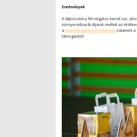
Eredmények
A díjkiosztóra fél négykor került sor, aho
környezetbarát díjaink mellett az érték
a
Tigris Reggeliző és Étterem
, valamint a
támogatást!