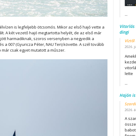
...
Vitorlás
élvízen is legfeljebb ötcsomós. Mikor az első hajó vette a
dingi
lt. A két vezető hajó megtartotta helyét, de az első már
eljött harmadiknak, szoros versenyben a negyedik a
Víztől
i és a 007 (Gyuricza Péter, NAU Ten) követte. A szél tovább
2026. j
b már csak egyet mutatott a műszer.
Amekk
kezdet
vitor
lette
...
Hajón is
Szard
2026. áp
A szar
összet
babot
finom.