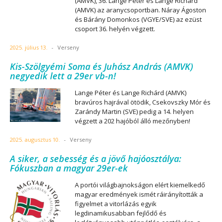
(AMVK), 36. Lange Péter és Lange Richárd
(AMVK) az aranycsoportban. Náray Ágoston
és Bárány Domonkos (VGYE/SVE) az ezüst
csoport 36. helyén végzett.
2025. július 13.
-
Verseny
Kis-Szölgyémi Soma és Juhász András (AMVK)
negyedik lett a 29er vb-n!
Lange Péter és Lange Richárd (AMVK)
bravúros hajrával ötödik, Csekovszky Mór és
Zarándy Martin (SVE) pedig a 14. helyen
végzett a 202 hajóból álló mezőnyben!
2025. augusztus 10.
-
Verseny
A siker, a sebesség és a jövő hajóosztálya:
Fókuszban a magyar 29er-ek
A portói világbajnokságon elért kiemelkedő
magyar eredmények ismét ráirányították a
figyelmet a vitorlázás egyik
legdinamikusabban fejlődő és