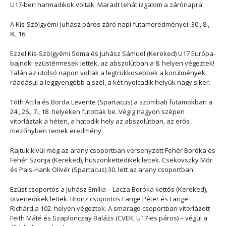
U17-ben harmadikok voltak. Maradt tehát izgalom a zárónapra.
A Kis-Szölgyémi-Juhász páros záró napi futameredményei: 30., 8.,
8., 16.
Ezzel Kis-Szölgyémi Soma és Juhász Sámuel (Kereked) U17 Európa-
bajnoki ezüstérmesek lettek, az abszolútban a 8. helyen végeztek!
Talán az utolsó napon voltak a legtrükkösebbek a körülmények,
ráadásul a leggyengébb a szél, a két nyolcadik helyük nagy siker.
Tóth Attila és Borda Levente (Spartacus) a szombati futamokban a
24., 26., 7., 18. helyeken futottak be. Végig nagyon szépen
vitorláztak a héten, a hatodik hely az abszolútban, az erős
mezőnyben remek eredmény.
Rajtuk kívül még az arany csoportban versenyzett Fehér Boróka és
Fehér Szonja (Kereked), huszonkettedikek lettek. Csekovszky Mór
és Pais-Hank Olivér (Spartacus) 30. lett az arany csoportban.
Ezüst csoportos a Juhász Emília – Lacza Boróka kettős (Kereked),
ötvenedikek lettek. Bronz csoportos Lange Péter és Lange
Richárd,a 102. helyen végeztek. A smaragd csoportban vitorlázott
Feith Máté és Szaplonczay Balázs (CVEK, U17-es páros) – végül a