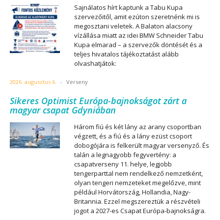
Sajnálatos hírt kaptunk a Tabu Kupa
szervezőitől, amit ezúton szeretnénk mi is
megosztani veletek. A Balaton alacsony
vízállása miatt az idei BMW Schneider Tabu
Kupa elmarad – a szervezők döntését és a
teljes hivatalos tájékoztatást alább
olvashatjátok:
2026. augusztus 6.
-
Verseny
Sikeres Optimist Európa-bajnokságot zárt a
magyar csapat Gdyniában
Három fiú és két lány az arany csoportban
végzett, és a fiú és a lány ezüst csoport
dobogójára is felkerült magyar versenyző. És
talán a legnagyobb fegyvertény: a
csapatverseny 11. helye, legjobb
tengerparttal nem rendelkező nemzetként,
olyan tengeri nemzeteket megelőzve, mint
például Horvátország, Hollandia, Nagy-
Britannia. Ezzel megszereztük a részvételi
jogot a 2027-es Csapat Európa-bajnokságra.