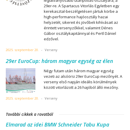
leglátványosabb utánpótlás-osztályára, a
29er-re. A Spartacus Vitorlás Egyletben egy
kerekasztal-beszélgetésen jártuk körbe a
high-performance hajóosztály hazai
helyzetét, sikereit és jövőbeli kihívásait az
érintett versenyzőkkel, valamint Dénes
Gábor osztálykapitánnyal és Pertl Dániel
edzővel.
2025. szeptember 20.
-
Verseny
29er EuroCup: három magyar egység az élen
Négy futam után három magyar egység
vezeti az alsóörsi 29er EuroCup mezőnyét. A
verseny első napján ideális körülmények
között vitorlázott a 26 hajóból álló mezőny.
2025. szeptember 20.
-
Verseny
További cikkek a rovatból
Elmarad az idei BMW Schneider Tabu Kupa