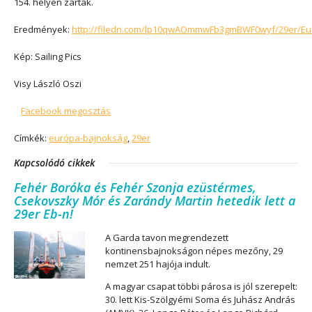
154. helyen zártak.
Eredmények:
http://filedn.com/lp10qwAOmmwFb3gmBWF0wyf/29er/Eur
Kép: Sailing Pics
Visy László Oszi
Facebook megosztás
Címkék:
európa-bajnokság
,
29er
Kapcsolódó cikkek
Fehér Boróka és Fehér Szonja ezüstérmes,
Csekovszky Mór és Zarándy Martin hetedik lett a
29er Eb-n!
A Garda tavon megrendezett
kontinensbajnokságon népes mezőny, 29
nemzet 251 hajója indult.
A magyar csapat többi párosa is jól szerepelt:
30. lett Kis-Szölgyémi Soma és Juhász András