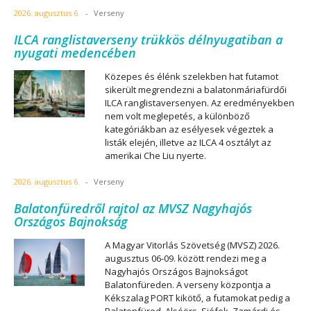
2026. augusztus 6.
-
Verseny
ILCA ranglistaverseny trükkös délnyugatiban a
nyugati medencében
Közepes és élénk szelekben hat futamot
sikerült megrendezni a balatonmáriafürdői
ILCA ranglistaversenyen. Az eredményekben
nem volt meglepetés, a különböző
kategóriákban az esélyesek végeztek a
listák elején, illetve az ILCA 4 osztályt az
amerikai Che Liu nyerte.
2026. augusztus 6.
-
Verseny
Balatonfüredről rajtol az MVSZ Nagyhajós
Országos Bajnokság
A Magyar Vitorlás Szövetség (MVSZ) 2026.
augusztus 06-09. között rendezi meg a
Nagyhajós Országos Bajnokságot
Balatonfüreden. A verseny központja a
Kékszalag PORT kikötő, a futamokat pedig a