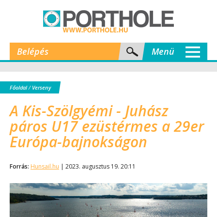
Belépés
Menü
Főoldal
/
Verseny
A Kis-Szölgyémi - Juhász
páros U17 ezüstérmes a 29er
Európa-bajnokságon
Forrás:
Hunsail.hu
| 2023. augusztus 19. 20:11