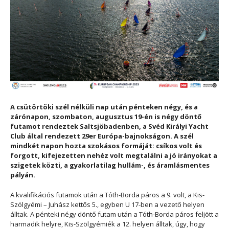
A csütörtöki szél nélküli nap után pénteken négy, és a
zárónapon, szombaton, augusztus 19-én is négy döntő
futamot rendeztek Saltsjöbadenben, a Svéd Királyi Yacht
Club által rendezett 29er Európa-bajnokságon. A szél
mindkét napon hozta szokásos formáját: csíkos volt és
forgott, kifejezetten nehéz volt megtalálni a jó irányokat a
szigetek közti, a gyakorlatilag hullám-, és áramlásmentes
pályán.
A kvalifikációs futamok után a Tóth-Borda páros a 9. volt, a Kis-
Szölgyémi – Juhász kettős 5., egyben U 17-ben a vezető helyen
álltak. A pénteki négy döntő futam után a Tóth-Borda páros feljött a
harmadik helyre, Kis-Szölgyémiék a 12. helyen álltak, úgy, hogy