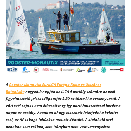
A
Rooster-Monautix EurILCA Európa Kupa és Országos
Bajnokság
negyedik napján az ILCA 4 osztály számára az első
figyelmeztető jelzés időpontját 8:30-ra tűzte ki a versenyveztő. A
várt szél sajnos nem érkezett meg így parti halasztással kezdte a
napot az osztály. Azonban ahogy elkezdett leterjedni a keleties
szél, az AP lobogó lehúzása mellett döntött. A kialakuló szél
azonban sem erőben, sem irányban nem volt versenyzésre