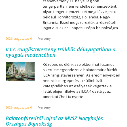
csapatverseny 11. helye, legjobb
tengerparttal nem rendelkező nemzetként,
olyan tengeri nemzeteket megelőzve, mint
például Horvátország, Hollandia, Nagy-
Britannia. Ezzel megszereztük a részvételi
jogot a 2027-es Csapat Európa-bajnokságra.
2026. augusztus 6.
-
Verseny
ILCA ranglistaverseny trükkös délnyugatiban a
nyugati medencében
Közepes és élénk szelekben hat futamot
sikerült megrendezni a balatonmáriafürdői
ILCA ranglistaversenyen. Az eredményekben
nem volt meglepetés, a különböző
kategóriákban az esélyesek végeztek a
listák elején, illetve az ILCA 4 osztályt az
amerikai Che Liu nyerte.
2026. augusztus 6.
-
Verseny
Balatonfüredről rajtol az MVSZ Nagyhajós
Országos Bajnokság