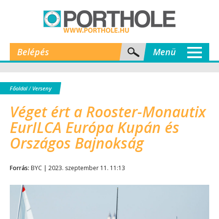
Belépés
Menü
Főoldal
/
Verseny
Véget ért a Rooster-Monautix
EurILCA Európa Kupán és
Országos Bajnokság
Forrás:
BYC | 2023. szeptember 11. 11:13