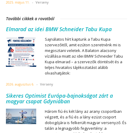
2025. május 11.
-
Verseny
További cikkek a rovatból
Elmarad az idei BMW Schneider Tabu Kupa
Sajnálatos hírt kaptunk a Tabu Kupa
szervezőitől, amit ezúton szeretnénk mi is
megosztani veletek. A Balaton alacsony
vízállása miatt az idei BMW Schneider Tabu
Kupa elmarad – a szervezők döntését és a
teljes hivatalos tájékoztatást alább
olvashatjátok:
2026. augusztus 6.
-
Verseny
Sikeres Optimist Európa-bajnokságot zárt a
magyar csapat Gdyniában
Három fiú és két lány az arany csoportban
végzett, és a fiú és a lány ezüst csoport
dobogójára is felkerült magyar versenyző. És
talán a legnagyobb fegyvertény: a