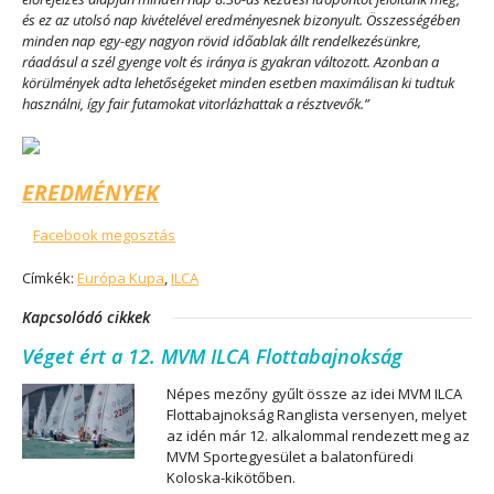
és ez az utolsó nap kivételével eredményesnek bizonyult. Összességében
minden nap egy-egy nagyon rövid időablak állt rendelkezésünkre,
ráadásul a szél gyenge volt és iránya is gyakran változott. Azonban a
körülmények adta lehetőségeket minden esetben maximálisan ki tudtuk
használni, így fair futamokat vitorlázhattak a résztvevők.”
EREDMÉNYEK
Facebook megosztás
Címkék:
Európa Kupa
,
ILCA
Kapcsolódó cikkek
Véget ért a 12. MVM ILCA Flottabajnokság
Népes mezőny gyűlt össze az idei MVM ILCA
Flottabajnokság Ranglista versenyen, melyet
az idén már 12. alkalommal rendezett meg az
MVM Sportegyesület a balatonfüredi
Koloska-kikötőben.