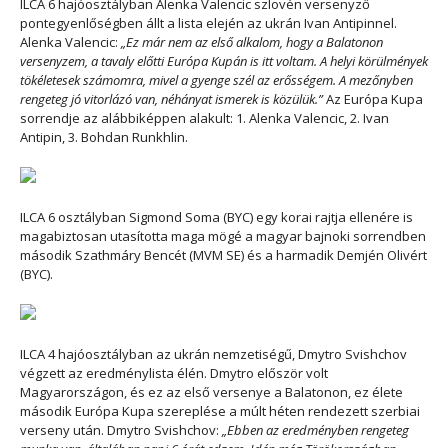
ILCA 6 hajóosztályban Alenka Valencic szlovén versenyző
pontegyenlőségben állt a lista elején az ukrán Ivan Antipinnel.
Alenka Valencic:
„Ez már nem az első alkalom, hogy a Balatonon
versenyzem, a tavaly előtti Európa Kupán is itt voltam. A helyi körülmények
tökéletesek számomra, mivel a gyenge szél az erősségem. A mezőnyben
rengeteg jó vitorlázó van, néhányat ismerek is közülük.”
Az Európa Kupa
sorrendje az alábbiképpen alakult: 1. Alenka Valencic, 2. Ivan
Antipin, 3. Bohdan Runkhlin.
ILCA 6 osztályban Sigmond Soma (BYC) egy korai rajtja ellenére is
magabiztosan utasította maga mögé a magyar bajnoki sorrendben
második Szathmáry Bencét (MVM SE) és a harmadik Demjén Olivért
(BYC).
ILCA 4 hajóosztályban az ukrán nemzetiségű, Dmytro Svishchov
végzett az eredménylista élén. Dmytro először volt
Magyarországon, és ez az első versenye a Balatonon, ez élete
második Európa Kupa szereplése a múlt héten rendezett szerbiai
verseny után. Dmytro Svishchov:
„Ebben az eredményben rengeteg