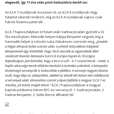
elegendő, így 11 óra után parti halasztásra került sor.
Az ILCA 7 osztálynak összesen öt, az ILCA 6 osztálynak négy
futamot sikerült rendezni, míg az ILCA 4 osztálynak sajnos csak
három futamra jutott idő.
ILCA 7 hajóosztályban öt futam után Vadnai Jonatán győzött a 32
fős mezőnyben. Második helyen bátyja Benjamin végzett, míg a
harmadik helyet a szlovén Luka Zabukovec szerezte meg.
„Jonatán
a hágai olimpiai kvóta szerzés után, a pihenő időszakban bátyával
Benjaminnal úgy döntöttek, hogy részt vesznek az egyesületük által
rendezett Rooster-Monautix EurILCA Európa Kupán és Országos
Bajnokságon. Joni kiemelte, hogy a kicsi a szél – 6-7 csomó körüli – miatt, a
hajók sebessége került előtérbe kevésbé a technika számított, a könnyebb
testtömegű versenyzők is beleszóltak a játékba. A versenyt nagyon élvezte,
örült, hogy látja az utánpótlást, akikkel az elmúlt két évben nem találkozott
a versenyek alatt, elmondása szerint szépen fejlődik a magyar ILCA 7-es
mezőny, jól érezte magát itthon.”
ILCA 7 hajóosztályban a magyar
bajnoki pódiumra három BYC-es versenyző: 1. Vadnai Jonatán, 2.
Vadnai Benjamin, 3. Sellei Bence állhatott fel.