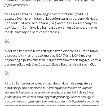
munka van. általában napi 6 órát edzem. Idén még Törökországban
fogok versenyezni.”
Az ILCA 4 Országos Bajnokságon Schriffert Péter (MVM SE)
vezetésével, három futamot követően, zárult a verseny, őt Héder
Benedek (SVE) és Laczkó Sára (BYC) követi. Az ILCA 4 mezőnynek
egy futam még hiányzik a bajnokság érvényességéhez, ám erre
ma délelőtt sajnos nem volt lehetőség.
A délután két órára tervezett díjkiosztón először az Európa Kupa
díjait osztotta ki a rendező, majd az ILCA 7 és a ILCA 6 magyar
bajnokság díjai következtek. A díjkiosztót követően fagyival várta a
versenyzőket, edzőket és a szülőket a Balatonfüredi Yacht Club.
Kárpáti Bence versenyvezető az alábbiakban összegezte az
elmúlt négy nap történéseit:
„A versenyhez közeledve az időjárás
előrejelzés folyamatosan egyre mérsékeltebb szelet ígért. Az első nap
futam nélkül telt, viszont kora reggel megjelent egy keleties szél, így a
további napok programjának tervezésekor ezt már figyelembe vettük. Az
előrejelzés alapján minden nap 8:30-as kezdési időpontot jelöltünk meg,