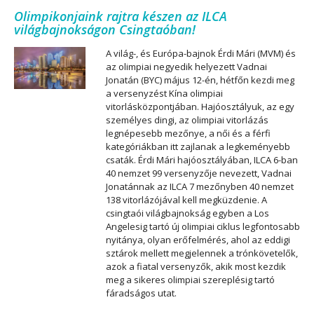
Olimpikonjaink rajtra készen az ILCA
világbajnokságon Csingtaóban!
A világ-, és Európa-bajnok Érdi Mári (MVM) és
az olimpiai negyedik helyezett Vadnai
Jonatán (BYC) május 12-én, hétfőn kezdi meg
a versenyzést Kína olimpiai
vitorlásközpontjában. Hajóosztályuk, az egy
személyes dingi, az olimpiai vitorlázás
legnépesebb mezőnye, a női és a férfi
kategóriákban itt zajlanak a legkeményebb
csaták. Érdi Mári hajóosztályában, ILCA 6-ban
40 nemzet 99 versenyzője nevezett, Vadnai
Jonatánnak az ILCA 7 mezőnyben 40 nemzet
138 vitorlázójával kell megküzdenie. A
csingtaói világbajnokság egyben a Los
Angelesig tartó új olimpiai ciklus legfontosabb
nyitánya, olyan erőfelmérés, ahol az eddigi
sztárok mellett megjelennek a trónkövetelők,
azok a fiatal versenyzők, akik most kezdik
meg a sikeres olimpiai szereplésig tartó
fáradságos utat.