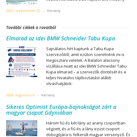
2025. szeptember 20.
-
Verseny
További cikkek a rovatból
Elmarad az idei BMW Schneider Tabu Kupa
Sajnálatos hírt kaptunk a Tabu Kupa
szervezőitől, amit ezúton szeretnénk mi is
megosztani veletek. A Balaton alacsony
vízállása miatt az idei BMW Schneider Tabu
Kupa elmarad – a szervezők döntését és a
teljes hivatalos tájékoztatást alább
olvashatjátok:
2026. augusztus 6.
-
Verseny
Sikeres Optimist Európa-bajnokságot zárt a
magyar csapat Gdyniában
Három fiú és két lány az arany csoportban
végzett, és a fiú és a lány ezüst csoport
dobogójára is felkerült magyar versenyző. És