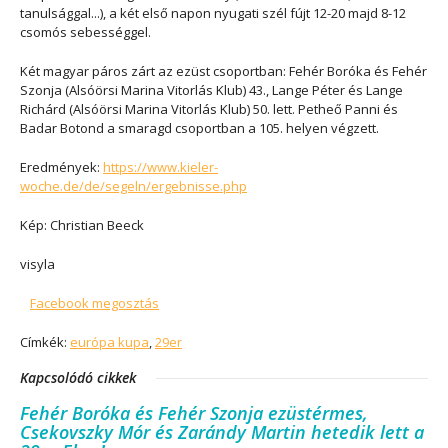
tanulsággal...), a két első napon nyugati szél fújt 12-20 majd 8-12
csomós sebességgel.
Két magyar páros zárt az ezüst csoportban: Fehér Boróka és Fehér
Szonja (Alsóörsi Marina Vitorlás Klub) 43., Lange Péter és Lange
Richárd (Alsóörsi Marina Vitorlás Klub) 50. lett. Petheő Panni és
Badar Botond a smaragd csoportban a 105. helyen végzett.
Eredmények:
https://www.kieler-
woche.de/de/segeln/ergebnisse.php
Kép: Christian Beeck
visyla
Facebook megosztás
Címkék:
európa kupa
,
29er
Kapcsolódó cikkek
Fehér Boróka és Fehér Szonja ezüstérmes,
Csekovszky Mór és Zarándy Martin hetedik lett a