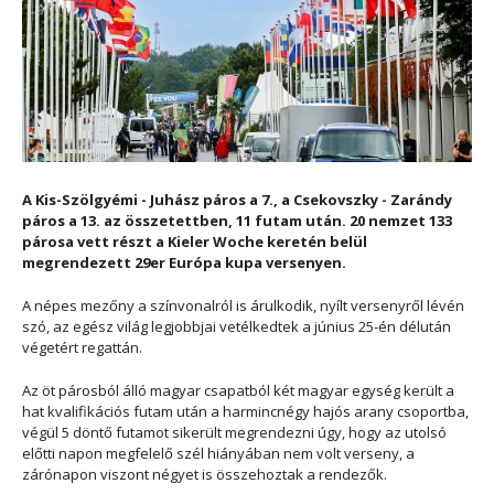
A Kis-Szölgyémi - Juhász páros a 7., a Csekovszky - Zarándy
páros a 13. az összetettben, 11 futam után. 20 nemzet 133
párosa vett részt a Kieler Woche keretén belül
megrendezett 29er Európa kupa versenyen.
A népes mezőny a színvonalról is árulkodik, nyílt versenyről lévén
szó, az egész világ legjobbjai vetélkedtek a június 25-én délután
végetért regattán.
Az öt párosból álló magyar csapatból két magyar egység került a
hat kvalifikációs futam után a harmincnégy hajós arany csoportba,
végül 5 döntő futamot sikerült megrendezni úgy, hogy az utolsó
előtti napon megfelelő szél hiányában nem volt verseny, a
zárónapon viszont négyet is összehoztak a rendezők.