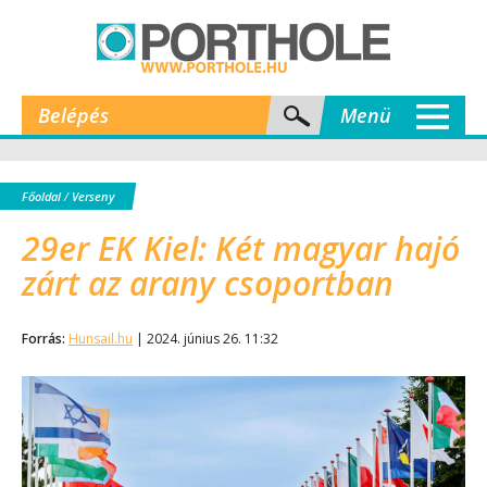
Belépés
Menü
Főoldal
/
Verseny
29er EK Kiel: Két magyar hajó
zárt az arany csoportban
Forrás:
Hunsail.hu
| 2024. június 26. 11:32