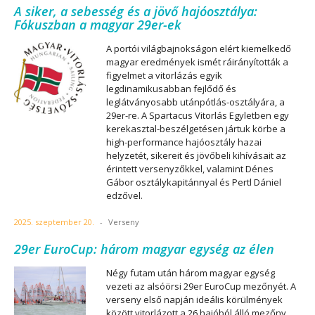
A siker, a sebesség és a jövő hajóosztálya:
Fókuszban a magyar 29er-ek
A portói világbajnokságon elért kiemelkedő
magyar eredmények ismét ráirányították a
figyelmet a vitorlázás egyik
legdinamikusabban fejlődő és
leglátványosabb utánpótlás-osztályára, a
29er-re. A Spartacus Vitorlás Egyletben egy
kerekasztal-beszélgetésen jártuk körbe a
high-performance hajóosztály hazai
helyzetét, sikereit és jövőbeli kihívásait az
érintett versenyzőkkel, valamint Dénes
Gábor osztálykapitánnyal és Pertl Dániel
edzővel.
2025. szeptember 20.
-
Verseny
29er EuroCup: három magyar egység az élen
Négy futam után három magyar egység
vezeti az alsóörsi 29er EuroCup mezőnyét. A
verseny első napján ideális körülmények
között vitorlázott a 26 hajóból álló mezőny.