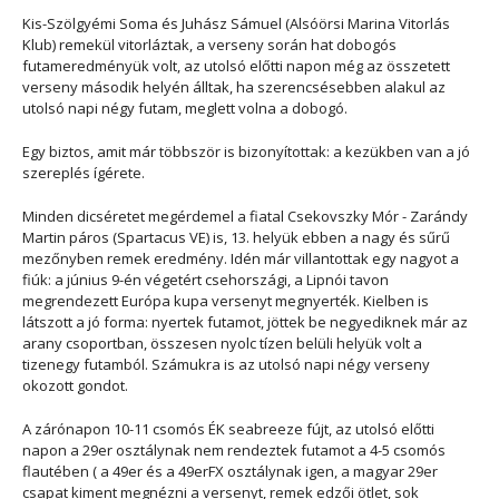
Kis-Szölgyémi Soma és Juhász Sámuel (Alsóörsi Marina Vitorlás
Klub) remekül vitorláztak, a verseny során hat dobogós
futameredményük volt, az utolsó előtti napon még az összetett
verseny második helyén álltak, ha szerencsésebben alakul az
utolsó napi négy futam, meglett volna a dobogó.
Egy biztos, amit már többször is bizonyítottak: a kezükben van a jó
szereplés ígérete.
Minden dicséretet megérdemel a fiatal Csekovszky Mór - Zarándy
Martin páros (Spartacus VE) is, 13. helyük ebben a nagy és sűrű
mezőnyben remek eredmény. Idén már villantottak egy nagyot a
fiúk: a június 9-én végetért csehországi, a Lipnói tavon
megrendezett Európa kupa versenyt megnyerték. Kielben is
látszott a jó forma: nyertek futamot, jöttek be negyediknek már az
arany csoportban, összesen nyolc tízen belüli helyük volt a
tizenegy futamból. Számukra is az utolsó napi négy verseny
okozott gondot.
A zárónapon 10-11 csomós ÉK seabreeze fújt, az utolsó előtti
napon a 29er osztálynak nem rendeztek futamot a 4-5 csomós
flautében ( a 49er és a 49erFX osztálynak igen, a magyar 29er
csapat kiment megnézni a versenyt, remek edzői ötlet, sok