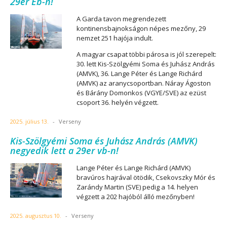
29er Eb-n!
A Garda tavon megrendezett
kontinensbajnokságon népes mezőny, 29
nemzet 251 hajója indult.
A magyar csapat többi párosa is jól szerepelt:
30. lett Kis-Szölgyémi Soma és Juhász András
(AMVK), 36. Lange Péter és Lange Richárd
(AMVK) az aranycsoportban. Náray Ágoston
és Bárány Domonkos (VGYE/SVE) az ezüst
csoport 36. helyén végzett.
2025. július 13.
-
Verseny
Kis-Szölgyémi Soma és Juhász András (AMVK)
negyedik lett a 29er vb-n!
Lange Péter és Lange Richárd (AMVK)
bravúros hajrával ötödik, Csekovszky Mór és
Zarándy Martin (SVE) pedig a 14. helyen
végzett a 202 hajóból álló mezőnyben!
2025. augusztus 10.
-
Verseny