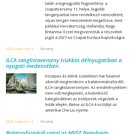
talán a legnagyobb fegyvertény: a
csapatverseny 11. helye, legjobb
tengerparttal nem rendelkező nemzetként,
olyan tengeri nemzeteket megelőzve, mint
például Horvátország, Hollandia, Nagy-
Britannia. Ezzel megszereztük a részvételi
jogot a 2027-es Csapat Európa-bajnokságra.
2026. augusztus 6.
-
Verseny
ILCA ranglistaverseny trükkös délnyugatiban a
nyugati medencében
Közepes és élénk szelekben hat futamot
sikerült megrendezni a balatonmáriafürdői
ILCA ranglistaversenyen. Az eredményekben
nem volt meglepetés, a különböző
kategóriákban az esélyesek végeztek a
listák elején, illetve az ILCA 4 osztályt az
amerikai Che Liu nyerte.
2026. augusztus 6.
-
Verseny
Balatonfüredről rajtol az MVSZ Nagyhajós