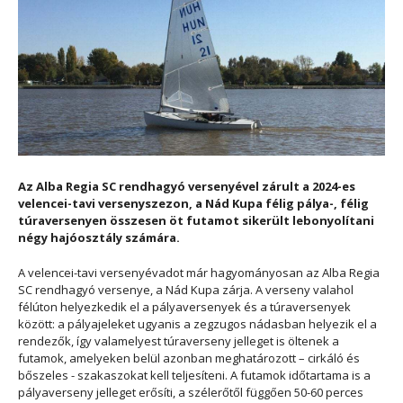
Az Alba Regia SC rendhagyó versenyével zárult a 2024-es
velencei-tavi versenyszezon, a Nád Kupa félig pálya-, félig
túraversenyen összesen öt futamot sikerült lebonyolítani
négy hajóosztály számára.
A velencei-tavi versenyévadot már hagyományosan az Alba Regia
SC rendhagyó versenye, a Nád Kupa zárja. A verseny valahol
félúton helyezkedik el a pályaversenyek és a túraversenyek
között: a pályajeleket ugyanis a zegzugos nádasban helyezik el a
rendezők, így valamelyest túraverseny jelleget is öltenek a
futamok, amelyeken belül azonban meghatározott – cirkáló és
bőszeles - szakaszokat kell teljesíteni. A futamok időtartama is a
pályaverseny jelleget erősíti, a szélerőtől függően 50-60 perces