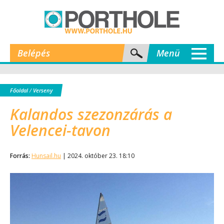
Belépés
Menü
Főoldal
/
Verseny
Kalandos szezonzárás a
Velencei-tavon
Forrás:
Hunsail.hu
| 2024. október 23. 18:10