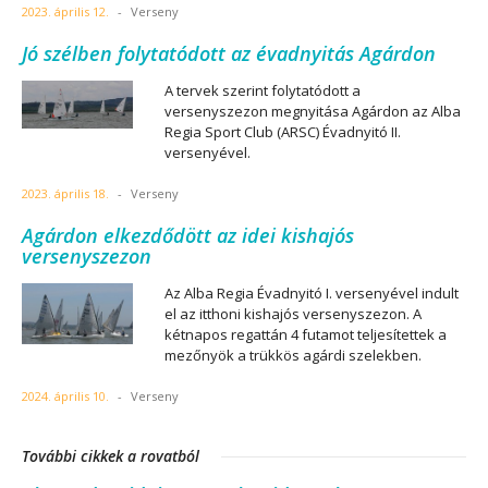
2023. április 12.
-
Verseny
Jó szélben folytatódott az évadnyitás Agárdon
A tervek szerint folytatódott a
versenyszezon megnyitása Agárdon az Alba
Regia Sport Club (ARSC) Évadnyitó II.
versenyével.
2023. április 18.
-
Verseny
Agárdon elkezdődött az idei kishajós
versenyszezon
Az Alba Regia Évadnyitó I. versenyével indult
el az itthoni kishajós versenyszezon. A
kétnapos regattán 4 futamot teljesítettek a
mezőnyök a trükkös agárdi szelekben.
2024. április 10.
-
Verseny
További cikkek a rovatból