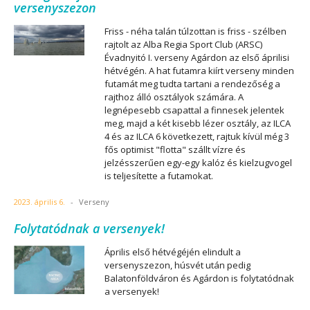
versenyszezon
Friss - néha talán túlzottan is friss - szélben
rajtolt az Alba Regia Sport Club (ARSC)
Évadnyitó I. verseny Agárdon az első áprilisi
hétvégén. A hat futamra kiírt verseny minden
futamát meg tudta tartani a rendezőség a
rajthoz álló osztályok számára. A
legnépesebb csapattal a finnesek jelentek
meg, majd a két kisebb lézer osztály, az ILCA
4 és az ILCA 6 következett, rajtuk kívül még 3
fős optimist "flotta" szállt vízre és
jelzésszerűen egy-egy kalóz és kielzugvogel
is teljesítette a futamokat.
2023. április 6.
-
Verseny
Folytatódnak a versenyek!
Április első hétvégéjén elindult a
versenyszezon, húsvét után pedig
Balatonföldváron és Agárdon is folytatódnak
a versenyek!