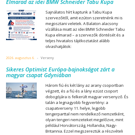
Elmarad az idei BMW Schneider Tabu Kupa
Sajnálatos hírt kaptunk a Tabu Kupa
szervezőitől, amit ezúton szeretnénk mi is
megosztani veletek. A Balaton alacsony
vízállása miatt az idei BMW Schneider Tabu
Kupa elmarad – a szervezők döntését és a
teljes hivatalos tájékoztatást alább
olvashatjátok:
2026. augusztus 6.
-
Verseny
Sikeres Optimist Európa-bajnokságot zárt a
magyar csapat Gdyniában
Három fiú és két lány az arany csoportban
végzett, és a fiú és a lány ezüst csoport
dobogójára is felkerült magyar versenyző. És
talán a legnagyobb fegyvertény: a
csapatverseny 11. helye, legjobb
tengerparttal nem rendelkező nemzetként,
olyan tengeri nemzeteket megelőzve, mint
például Horvátország, Hollandia, Nagy-
Britannia. Ezzel megszereztük a részvételi