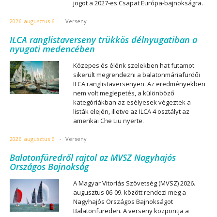
jogot a 2027-es Csapat Európa-bajnokságra.
2026. augusztus 6.
-
Verseny
ILCA ranglistaverseny trükkös délnyugatiban a
nyugati medencében
Közepes és élénk szelekben hat futamot
sikerült megrendezni a balatonmáriafürdői
ILCA ranglistaversenyen. Az eredményekben
nem volt meglepetés, a különböző
kategóriákban az esélyesek végeztek a
listák elején, illetve az ILCA 4 osztályt az
amerikai Che Liu nyerte.
2026. augusztus 6.
-
Verseny
Balatonfüredről rajtol az MVSZ Nagyhajós
Országos Bajnokság
A Magyar Vitorlás Szövetség (MVSZ) 2026.
augusztus 06-09. között rendezi meg a
Nagyhajós Országos Bajnokságot
Balatonfüreden. A verseny központja a