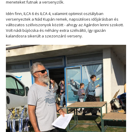
meneteket futnak a versenyzők.
Idén finn, ILCA 6 és ILCA 4, valamint optimist osztályban
versenyeztek a Nád Kupán remek, napsütéses időjárásban és
változatos szélviszonyok között - ahogy az Agárdon lenni szokott.
Volt nádi bújócska és néhány extra szélváltó, így igazán
kalandosra sikerült a szezonzáró verseny.