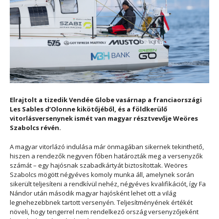
Elrajtolt a tizedik Vendée Globe vasárnap a franciaországi
Les Sables d’Olonne kikötőjéből, és a földkerülő
vitorlásversenynek ismét van magyar résztvevője Weöres
Szabolcs révén.
A magyar vitorlázó indulása már önmagában sikernek tekinthető,
hiszen a rendezők negyven főben határozták meg a versenyzők
számát – egy hajósnak szabadkártyát biztosítottak. Weöres
Szabolcs mögött négyéves komoly munka áll, amelynek során
sikerült teljesíteni a rendkívül nehéz, négyéves kvalifikációt, így Fa
Nándor után második magyar hajósként lehet ott a világ
legnehezebbnek tartott versenyén. Teljesítményének értékét
növeli, hogy tengerrel nem rendelkező ország versenyzőjeként