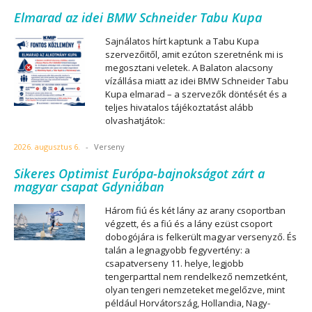
Elmarad az idei BMW Schneider Tabu Kupa
Sajnálatos hírt kaptunk a Tabu Kupa
szervezőitől, amit ezúton szeretnénk mi is
megosztani veletek. A Balaton alacsony
vízállása miatt az idei BMW Schneider Tabu
Kupa elmarad – a szervezők döntését és a
teljes hivatalos tájékoztatást alább
olvashatjátok:
2026. augusztus 6.
-
Verseny
Sikeres Optimist Európa-bajnokságot zárt a
magyar csapat Gdyniában
Három fiú és két lány az arany csoportban
végzett, és a fiú és a lány ezüst csoport
dobogójára is felkerült magyar versenyző. És
talán a legnagyobb fegyvertény: a
csapatverseny 11. helye, legjobb
tengerparttal nem rendelkező nemzetként,
olyan tengeri nemzeteket megelőzve, mint
például Horvátország, Hollandia, Nagy-