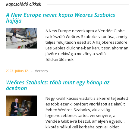
Kapcsolódó cikkek
A New Europe nevet kapta Weöres Szabolcs
hajója
A New Europe nevet kapta a Vendée Globe-
ra készülő Weöres Szabolcs vitorlása, amely
teljes felújításon esett át. A hajókeresztelőre
Les Sables d’Olonne-ban került sor, ahonnan
jövőre nekivág a mezőny a szóló
földkerülésnek.
2023. július 12.
-
Verseny
Weöres Szabolcs: több mint egy hónap az
óceánon
Négy kvalifikációs viadalt is sikerrel teljesített
és több ezer kilométert vitorlázott az elmúlt
évben Weöres Szabolcs, aki a világ
legnehezebbnek tartott versenyére, a
Vendée Globe-ra készül, amelyen egyedül,
kikötés nélkül kell körbehajózni a Földet.