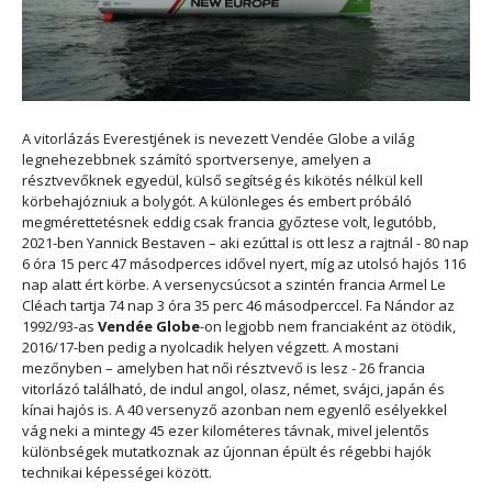
A vitorlázás Everestjének is nevezett Vendée Globe a világ
legnehezebbnek számító sportversenye, amelyen a
résztvevőknek egyedül, külső segítség és kikötés nélkül kell
körbehajózniuk a bolygót. A különleges és embert próbáló
megmérettetésnek eddig csak francia győztese volt, legutóbb,
2021-ben Yannick Bestaven – aki ezúttal is ott lesz a rajtnál - 80 nap
6 óra 15 perc 47 másodperces idővel nyert, míg az utolsó hajós 116
nap alatt ért körbe. A versenycsúcsot a szintén francia Armel Le
Cléach tartja 74 nap 3 óra 35 perc 46 másodperccel. Fa Nándor az
1992/93-as
Vendée
Globe
-on legjobb nem franciaként az ötödik,
2016/17-ben pedig a nyolcadik helyen végzett. A mostani
mezőnyben – amelyben hat női résztvevő is lesz - 26 francia
vitorlázó található, de indul angol, olasz, német, svájci, japán és
kínai hajós is. A 40 versenyző azonban nem egyenlő esélyekkel
vág neki a mintegy 45 ezer kilométeres távnak, mivel jelentős
különbségek mutatkoznak az újonnan épült és régebbi hajók
technikai képességei között.