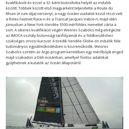
kvalifikációt és ezzel a 32.-ként biztosította helyét az indulók
között. Többek között első magyarként teljesítette a Route du
Rhum (A rum útja) versenyt, a nagy óceáni viadalok közül részt vett
a Rolex Fastnet Race-n és a Transat Jacques Vabre-n, majd idén
júniusban a New York-Vendée 3500 mérföldes menettel zárta a
sort. A sikeres kvalifikáció végén Weöres Szabolcs még elvégezte
az IMOCA osztály biztonsági tanfolyamát és a földkerüléshez
szükséges orvosi kurzust. A tizedik Vendée Globe-on indulók fele
tudományos együttműködésben is közreműködik. Weöres
Szabolcs szintén az Argo-program keretében egy mérőbóját enged
majd szabadon a Déli-óceánban, amellyel fontos adatokat
gyűjthetnek a kutatók az óceán állapotáról.