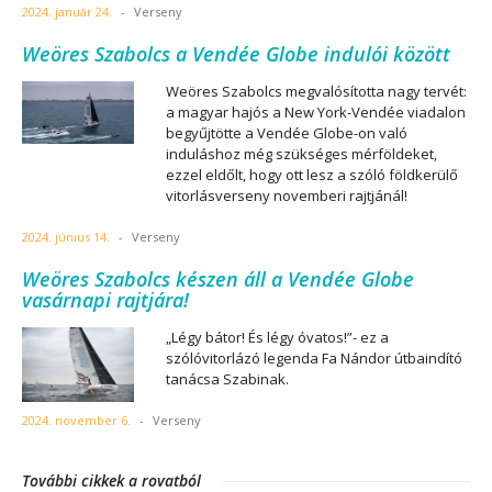
2024. január 24.
-
Verseny
Weöres Szabolcs a Vendée Globe indulói között
Weöres Szabolcs megvalósította nagy tervét:
a magyar hajós a New York-Vendée viadalon
begyűjtötte a Vendée Globe-on való
induláshoz még szükséges mérföldeket,
ezzel eldőlt, hogy ott lesz a szóló földkerülő
vitorlásverseny novemberi rajtjánál!
2024. június 14.
-
Verseny
Weöres Szabolcs készen áll a Vendée Globe
vasárnapi rajtjára!
„Légy bátor! És légy óvatos!”- ez a
szólóvitorlázó legenda Fa Nándor útbaindító
tanácsa Szabinak.
2024. november 6.
-
Verseny
További cikkek a rovatból