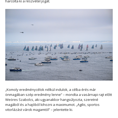
harcolta ki a részvétel jogát.
„Komoly eredménycélok nélkül indulok, a célba érés már
önmagában szép eredmény lenne” – mondta a vasárnapi rajt előtt
Weöres Szabolcs, aki ugyanakkor hangsúlyozta, szeretné
magából és a hajóból kihozni a maximumot. „Agilis, sportos
vitorlázást várok magamtól” – jelentette ki.