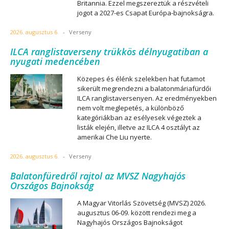
Britannia. Ezzel megszereztük a részvételi
jogot a 2027-es Csapat Európa-bajnokságra.
2026. augusztus 6.
-
Verseny
ILCA ranglistaverseny trükkös délnyugatiban a
nyugati medencében
Közepes és élénk szelekben hat futamot
sikerült megrendezni a balatonmáriafürdői
ILCA ranglistaversenyen. Az eredményekben
nem volt meglepetés, a különböző
kategóriákban az esélyesek végeztek a
listák elején, illetve az ILCA 4 osztályt az
amerikai Che Liu nyerte.
2026. augusztus 6.
-
Verseny
Balatonfüredről rajtol az MVSZ Nagyhajós
Országos Bajnokság
A Magyar Vitorlás Szövetség (MVSZ) 2026.
augusztus 06-09. között rendezi meg a
Nagyhajós Országos Bajnokságot