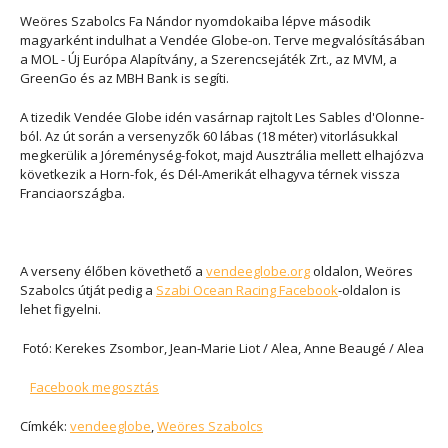
Weöres Szabolcs Fa Nándor nyomdokaiba lépve második
magyarként indulhat a Vendée Globe-on. Terve megvalósításában
a MOL - Új Európa Alapítvány, a Szerencsejáték Zrt., az MVM, a
GreenGo és az MBH Bank is segíti.
A tizedik Vendée Globe idén vasárnap rajtolt Les Sables d'Olonne-
ból. Az út során a versenyzők 60 lábas (18 méter) vitorlásukkal
megkerülik a Jóreménység-fokot, majd Ausztrália mellett elhajózva
következik a Horn-fok, és Dél-Amerikát elhagyva térnek vissza
Franciaországba.
A verseny élőben követhető a
vendeeglobe.org
oldalon, Weöres
Szabolcs útját pedig a
Szabi Ocean Racing Facebook
-oldalon is
lehet figyelni.
Fotó: Kerekes Zsombor,
Jean-Marie Liot / Alea,
Anne
Beaugé
/ Alea
Facebook megosztás
Címkék:
vendeeglobe
,
Weöres Szabolcs