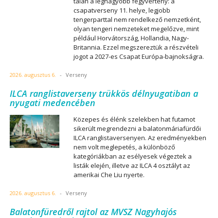
talán a legnagyobb fegyvertény: a
csapatverseny 11. helye, legjobb
tengerparttal nem rendelkező nemzetként,
olyan tengeri nemzeteket megelőzve, mint
például Horvátország, Hollandia, Nagy-
Britannia. Ezzel megszereztük a részvételi
jogot a 2027-es Csapat Európa-bajnokságra.
2026. augusztus 6.
-
Verseny
ILCA ranglistaverseny trükkös délnyugatiban a
nyugati medencében
Közepes és élénk szelekben hat futamot
sikerült megrendezni a balatonmáriafürdői
ILCA ranglistaversenyen. Az eredményekben
nem volt meglepetés, a különböző
kategóriákban az esélyesek végeztek a
listák elején, illetve az ILCA 4 osztályt az
amerikai Che Liu nyerte.
2026. augusztus 6.
-
Verseny
Balatonfüredről rajtol az MVSZ Nagyhajós