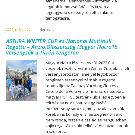
átmenetnél jelentkeznek – itt történik a
legtöbb lemorzsolódás, és itt van a
legnagyobb szükség célzott szakmai
támogatásra.
2025. március 24.
-
Horizont
ASTURA WINTER CUP és National Multihull
Regatta – Anzio,Olaszország Magyar Nacra15
versenyzők a Tirrén tengeren
Magyar Nacra15 versenyzők 2022 óta
vesznek részt az Astura Winter Cup, olasz téli
versenysorozaton, amelyet legtöbbször
ranglista versennyel zárnak. A regatta
rendezője az Eastbay Yachting Club és a
Circolo della Vela Anzio Tirrena, ez utóbbi a
magyar PÖFF SE testvér klubja, és egyben a
téli bázisa is. Az Astura egy kiváló
edzőverseny sorozat, mely az olasz edzők
körében is komoly elismertségnek örvend.
Nem csoda, hiszen a családias hangulatban
zajló regatták kiváló felkészítést biztosítanak
a szezonra.