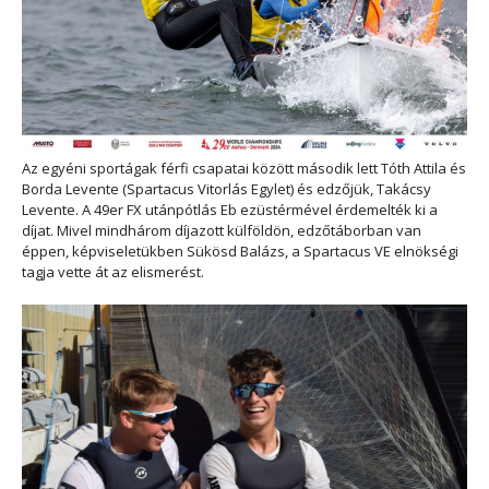
Az egyéni sportágak férfi csapatai között második lett Tóth Attila és
Borda Levente (Spartacus Vitorlás Egylet) és edzőjük, Takácsy
Levente. A 49er FX utánpótlás Eb ezüstérmével érdemelték ki a
díjat. Mivel mindhárom díjazott külföldön, edzőtáborban van
éppen, képviseletükben Sükösd Balázs, a Spartacus VE elnökségi
tagja vette át az elismerést.