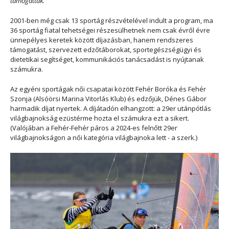
támogattak.”
2001-ben még csak 13 sportág részvételével indult a program, ma
36 sportág fiatal tehetségei részesülhetnek nem csak évről évre
ünnepélyes keretek között díjazásban, hanem rendszeres
támogatást, szervezett edzőtáborokat, sportegészségügyi és
dietetikai segítséget, kommunikációs tanácsadást is nyújtanak
számukra.
Az egyéni sportágak női csapatai között Fehér Boróka és Fehér
Szonja (Alsóörsi Marina Vitorlás Klub) és edzőjük, Dénes Gábor
harmadik díjat nyertek. A díjátadón elhangzott: a 29er utánpótlás
világbajnokság ezüstérme hozta el számukra ezt a sikert.
(Valójában a Fehér-Fehér páros a 2024-es
felnőtt
29er
világbajnokságon a női kategória
világbajnoka
lett - a szerk.)