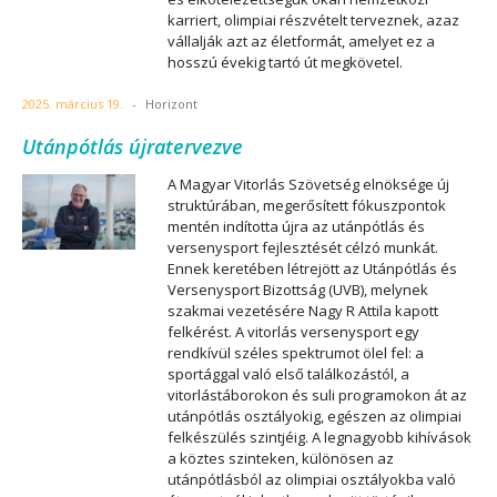
karriert, olimpiai részvételt terveznek, azaz
vállalják azt az életformát, amelyet ez a
hosszú évekig tartó út megkövetel.
2025. március 19.
-
Horizont
Utánpótlás újratervezve
A Magyar Vitorlás Szövetség elnöksége új
struktúrában, megerősített fókuszpontok
mentén indította újra az utánpótlás és
versenysport fejlesztését célzó munkát.
Ennek keretében létrejött az Utánpótlás és
Versenysport Bizottság (UVB), melynek
szakmai vezetésére Nagy R Attila kapott
felkérést. A vitorlás versenysport egy
rendkívül széles spektrumot ölel fel: a
sportággal való első találkozástól, a
vitorlástáborokon és suli programokon át az
utánpótlás osztályokig, egészen az olimpiai
felkészülés szintjéig. A legnagyobb kihívások
a köztes szinteken, különösen az
utánpótlásból az olimpiai osztályokba való