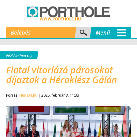
Belépés
Menü
Főoldal
/
Verseny
Fiatal vitorlázó párosokat
díjaztak a Héraklész Gálán
Forrás:
Hunsail.hu
| 2025. február 3. 11:33