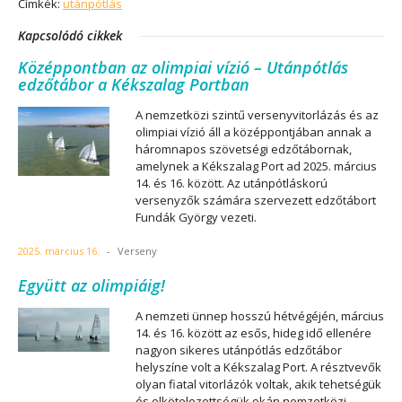
Címkék:
utánpótlás
Kapcsolódó cikkek
Középpontban az olimpiai vízió – Utánpótlás
edzőtábor a Kékszalag Portban
A nemzetközi szintű versenyvitorlázás és az
olimpiai vízió áll a középpontjában annak a
háromnapos szövetségi edzőtábornak,
amelynek a Kékszalag Port ad 2025. március
14. és 16. között. Az utánpótláskorú
versenyzők számára szervezett edzőtábort
Fundák György vezeti.
2025. március 16.
-
Verseny
Együtt az olimpiáig!
A nemzeti ünnep hosszú hétvégéjén, március
14. és 16. között az esős, hideg idő ellenére
nagyon sikeres utánpótlás edzőtábor
helyszíne volt a Kékszalag Port. A résztvevők
olyan fiatal vitorlázók voltak, akik tehetségük
és elkötelezettségük okán nemzetközi