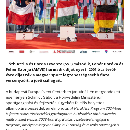
Tóth Attila és Borda Levente (SVE) második, Fehér Boróka és
Fehér Szonja (AMVK) harmadik díjat nyert! 2001 óta évről-
évre díjazzák a magyar sport legtehetségesebb fiatal
versenyzőit, a jövő csillagait.
A budapesti Europa Event Centerben január 31-én megrendezett
eseményen
Schmidt Gábor,
a Honvédelmi Minisztérium
sportigazgatási és fejlesztési ügyekért felelős helyettes
államtitkára beszédében elmondta: „
A Héraklész Program 2024-ben
is fantasztikus történetekkel gazdagodo
tt.
A Héraklész
több
évtizedes
múltra tekint vissza, 2023-ban Baji Balázs vezetésével megújult a
program, amelyet a Magyar Olimpiai Bizottság és a szakszövetségek is