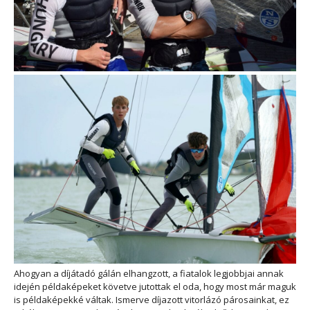
Ahogyan a díjátadó gálán elhangzott, a fiatalok legjobbjai annak
idején példaképeket követve jutottak el oda, hogy most már maguk
is példaképekké váltak. Ismerve díjazott vitorlázó párosainkat, ez