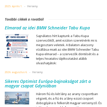
2025. április 1.
-
Verseny
További cikkek a rovatból
Elmarad az idei BMW Schneider Tabu Kupa
Sajnálatos hírt kaptunk a Tabu Kupa
szervezőitől, amit ezúton szeretnénk mi is
megosztani veletek. A Balaton alacsony
vízállása miatt az idei BMW Schneider Tabu
Kupa elmarad – a szervezők döntését és a
teljes hivatalos tájékoztatást alább
olvashatjátok:
2026. augusztus 6.
-
Verseny
Sikeres Optimist Európa-bajnokságot zárt a
magyar csapat Gdyniában
Három fiú és két lány az arany csoportban
végzett, és a fiú és a lány ezüst csoport
dobogójára is felkerült magyar versenyző. És