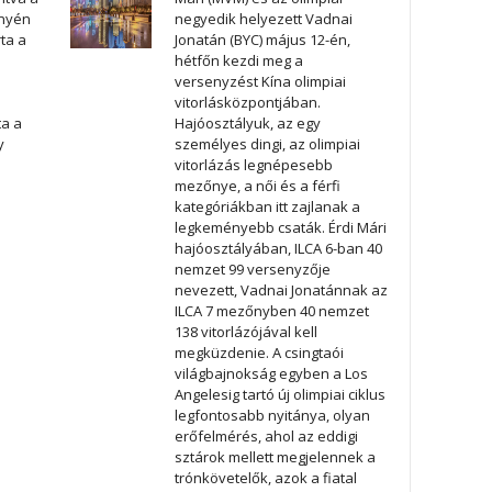
ényén
negyedik helyezett Vadnai
ta a
Jonatán (BYC) május 12-én,
hétfőn kezdi meg a
versenyzést Kína olimpiai
vitorlásközpontjában.
ta a
Hajóosztályuk, az egy
y
személyes dingi, az olimpiai
vitorlázás legnépesebb
mezőnye, a női és a férfi
kategóriákban itt zajlanak a
legkeményebb csaták. Érdi Mári
hajóosztályában, ILCA 6-ban 40
nemzet 99 versenyzője
nevezett, Vadnai Jonatánnak az
ILCA 7 mezőnyben 40 nemzet
138 vitorlázójával kell
megküzdenie. A csingtaói
világbajnokság egyben a Los
Angelesig tartó új olimpiai ciklus
legfontosabb nyitánya, olyan
erőfelmérés, ahol az eddigi
sztárok mellett megjelennek a
trónkövetelők, azok a fiatal