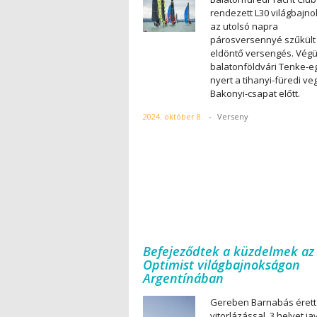
rendezett L30 világbajno
az utolsó napra
párosversennyé szűkült 
eldöntő versengés. Végü
balatonföldvári Tenke-e
nyert a tihanyi-füredi ve
Bakonyi-csapat előtt.
2024. október 8.
-
Verseny
Befejeződtek a küzdelmek az
Optimist világbajnokságon
Argentínában
Gereben Barnabás érett
vitorlázással, 3 helyet ja