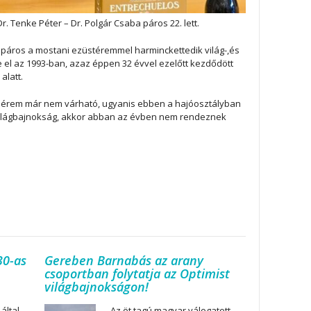
. Tenke Péter – Dr. Polgár Csaba páros 22. lett.
páros a mostani ezüstéremmel harminckettedik világ-,és
 el az 1993-ban, azaz éppen 32 évvel ezelőtt kezdődött
alatt.
y érem már nem várható, ugyanis ebben a hajóosztályban
világbajnokság, akkor abban az évben nem rendeznek
30-as
Gereben Barnabás az arany
csoportban folytatja az Optimist
világbajnokságon!
által
Az öt tagú magyar válogatott