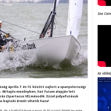
Sea Cam
Az időké
ság április 7. és 13. között zajlott a spanyolországi
. 60 hajós mezőnyben, hat futam alapján lett
ás (Spartacus VE) második. Ezzel pályafutásuk
pa-bajnoki érmét vihetik haza!
ét, de a hatból három napon át 30 csomó feletti levante