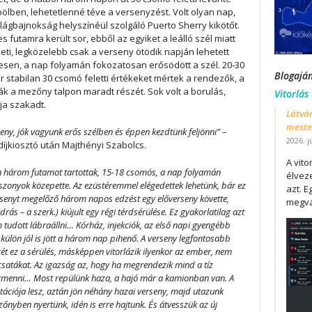
öbölben, lehetetlenné téve a versenyzést. Volt olyan nap,
lágbajnokság helyszínéül szolgáló Puerto Sherry kikötőt.
s futamra került sor, ebből az egyiket a leálló szél miatt
leti, legközelebb csak a verseny ötödik napján lehetett
desen, a nap folyamán fokozatosan erősödött a szél. 20-30
Blogajá
r stabilan 30 csomó feletti értékeket mértek a rendezők, a
k a mezőny talpon maradt részét. Sok volt a borulás,
Vitorlás
ája szakadt.
Látván
mester
eny, jók vagyunk erős szélben és éppen kezdtünk feljönni”
–
2026. j
díjkiosztó után Majthényi Szabolcs.
A vit
n három futamot tartottak, 15-18 csomós, a nap folyamán
élveze
szonyok közepette. Az ezüstéremmel elégedettek lehetünk, bár ez
azt. E
rsenyt megelőző három napos edzést egy előverseny követte,
megvá
 – a szerk.) kiújult egy régi térdsérülése. Ez gyakorlatilag azt
 tudott lábraállni… Kórház, injekciók, az első napi gyengébb
külön jól is jött a három nap pihenő. A verseny legfontosabb
ét ez a sérülés, másképpen vitorlázik ilyenkor az ember, nem
 csatákat. Az igazság az, hogy ha megrendezik mind a tíz
gigmenni… Most repülünk haza, a hajó már a kamionban van. A
tációja lesz, aztán jön néhány hazai verseny, majd utazunk
zőnyben nyertünk, idén is erre hajtunk. És átvesszük az új