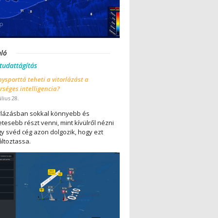
nló
 tudattágítás
ysporttá teheti a vitorlázást a
séges intelligencia?
úlius 28.
orlázásban sokkal könnyebb és
tesebb részt venni, mint kívülről nézni
gy svéd cég azon dolgozik, hogy ezt
ltoztassa.