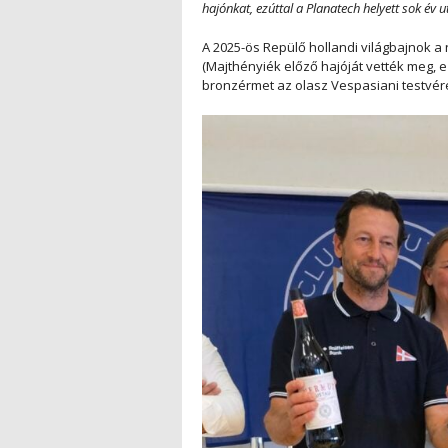
hajónkat, ezúttal a Planatech helyett sok év 
A 2025-ös Repülő hollandi világbajnok a 
(Majthényiék előző hajóját vették meg, 
bronzérmet az olasz Vespasiani testvér