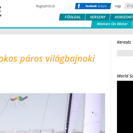
Regisztráció
vagy
FŐOLDAL
VERSENY
HORIZONT
Women On Water
Keresés
kos páros világbajnoki
World Sa