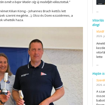
után ismét a bajor Mader cég új modelljét választottuk.”
német Kilian König – Johannes Brach kettős lett
...
ezek szerint megérte…), Olcsi és Domi ezüstérmes, a
ek vihették haza.
Vitorlás
dingi
Víztől
2026. j
Amekk
kezdet
vitor
lette
...
Hajón is
Szard
2026. áp
A szar
összet
babot
finom.