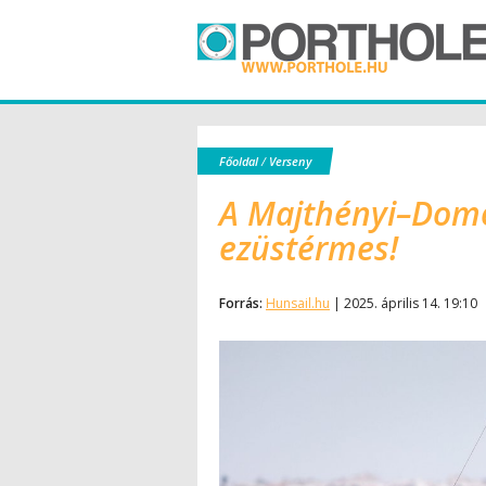
Főoldal
/
Verseny
A Majthényi–Domo
ezüstérmes!
Forrás:
Hunsail.hu
| 2025. április 14. 19:10