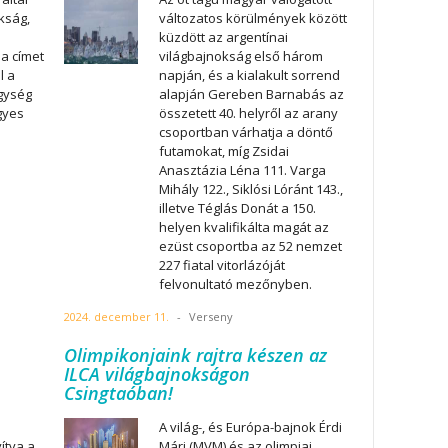
kság,
változatos körülmények között
küzdött az argentínai
a címet
világbajnokság első három
l a
napján, és a kialakult sorrend
gység
alapján Gereben Barnabás az
gyes
összetett 40. helyről az arany
csoportban várhatja a döntő
futamokat, míg Zsidai
Anasztázia Léna 111. Varga
Mihály 122., Siklósi Lóránt 143.,
illetve Téglás Donát a 150.
helyen kvalifikálta magát az
ezüst csoportba az 52 nemzet
227 fiatal vitorlázóját
felvonultató mezőnyben.
2024. december 11.
-
Verseny
Olimpikonjaink rajtra készen az
ILCA világbajnokságon
Csingtaóban!
A világ-, és Európa-bajnok Érdi
vítva a
Mári (MVM) és az olimpiai