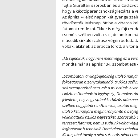
fújt a Gibraltári szorosban és a Cádizi-
hogy a kikötőparancsnokság lezárta a vi
Az április 7-i első napon két gyenge szele
rövidítették. Másnap jött be a viharos ke
futamot rendezni. Ekkor is még fújt ren
csomós szélben volt a rajt, de amikor má
második cirkálószakasz végén befuttattá
voltak, akiknek az árbóca törött, a vitorl
„Mi sajnáltuk, hogy nem ment végig ez a vers
mondta már az április 13-i, szombat esti 
„Szombaton, a világbajnokság utolsó napjá
fokozatosan bizonytalankodó, trükkös szélvi
sok szempontból nem volt a mi hetünk. A ve
eközben Dominak (a legénység, Domokos András
jelentette, hogy egy spinakkerhúzás után nem
szélben nagyjából rendben volt, azután még 
utolsó két napjára megint rányomta a bélyeg
vállalhattunk rizikós helyzeteket, szorosabb
tervezett futamot, nem is tudtunk volna vé
legfontosabb tennivaló Domi alapos rehabili
Kielbe, ahol tavaly a népes és erős német me