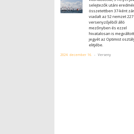
selejtezők utáni eredm
összetettben 37-ként zár
viadalt az 52 nemzet 227
versenyzőjéből álló
mezőnyben és ezzel
hivatalosan is megváltot
jegyét az Optimist osztál
elitjébe.
2024. december 16.
-
Verseny