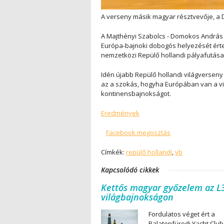
A verseny másik magyar résztvevője, a Dr
A Majthényi Szabolcs - Domokos András 
Európa-bajnoki dobogós helyezését érte
nemzetközi Repülő hollandi pályafutása 
Idén újabb Repülő hollandi világversen
az a szokás, hogyha Európában van a 
kontinensbajnokságot.
Eredmények
Facebook megosztás
Címkék:
repülő hollandi
,
vb
Kapcsolódó cikkek
Kettős magyar győzelem az L
világbajnokságon
Fordulatos véget ért a
Balatonfüredi Yacht Club 