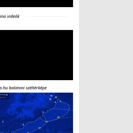
ino videók
p.hu balatoni széltérképe