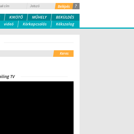
?
KIKÖTŐ
MŰHELY
BEKÜLDÉS
videó
Körkapcsolás
Kékszalag
iling TV