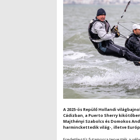
A 2025-ös Repülő Hollandi világbajnok
Cádizban, a Puerto Sherry kikötőben
Majthényi Szabolcs és Domokos Andr
harminckettedik világ-, illetve Euró
Eredetileg tíz futamosra tervezték a véb