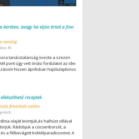
 a kertben, avagy ha eljön érted a finn
 a vonalig
úlius 10.
ora tanácstalanság övezte a szezon
ét pont úgy vett óriási fordulatot az idei
lázásom hiszen áprilisban hajótulajdonos
 elkészíthető receptek
íniás fehárbab saláta
rilis 8.
dínia olaját leöntjük,és halhúst villával
örjük. Rádobjuk a csicseriborsót, a
 és a félbevágott koktélparadicsomot. A
..