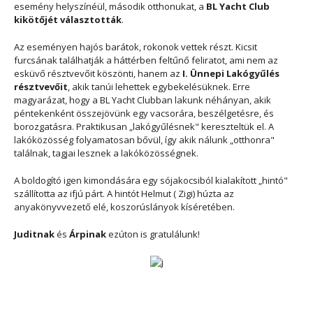
esemény helyszínéül, második otthonukat, a
BL Yacht Club
kikötőjét választották
.
Az eseményen hajós barátok, rokonok vettek részt. Kicsit
furcsának találhatják a háttérben feltűnő feliratot, ami nem az
esküvő résztvevőit köszönti, hanem az
I. Ünnepi Lakógyűlés
résztvevőit
, akik tanúi lehettek egybekelésüknek. Erre
magyarázat, hogy a BL Yacht Clubban lakunk néhányan, akik
péntekenként összejövünk egy vacsorára, beszélgetésre, és
borozgatásra. Praktikusan „lakógyűlésnek" kereszteltük el. A
lakóközösség folyamatosan bővül, így akik nálunk „otthonra"
találnak, tagjai lesznek a lakóközösségnek.
A boldogító igen kimondására egy sójakocsiból kialakított „hintó"
szállította az ifjú párt. A hintót Helmut ( Zigi) húzta az
anyakönyvvezető elé, koszorúslányok kíséretében.
Juditnak
és
Árpinak
ezúton is gratulálunk!