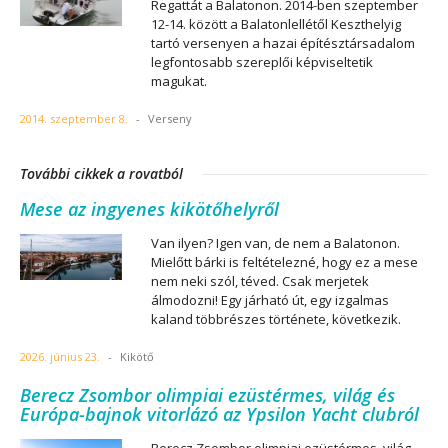
Regattát a Balatonon. 2014-ben szeptember
12-14. között a Balatonlellétől Keszthelyig
tartó versenyen a hazai építésztársadalom
legfontosabb szereplői képviseltetik
magukat.
2014. szeptember 8.
-
Verseny
További cikkek a rovatból
Mese az ingyenes kikötőhelyről
Van ilyen? Igen van, de nem a Balatonon.
Mielőtt bárki is feltételezné, hogy ez a mese
nem neki szól, téved. Csak merjetek
álmodozni! Egy járható út, egy izgalmas
kaland többrészes története, következik.
2026. június 23.
-
Kikötő
Berecz Zsombor olimpiai ezüstérmes, világ és
Európa-bajnok vitorlázó az Ypsilon Yacht clubról