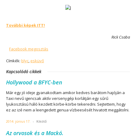
További képek ITT!
Rick Csaba
Facebook megosztás
Címkék:
blyc
,
esküvő
Kapcsolódó cikkek
Hollywood a BFYC-ben
Már egy jó ideje gyanakodtam amikor kedves barátom hajóján a
Taxi nevű igencsak aktív versenygép korlátján egy sűrű
lyukosztású háló kezdett körbe-körbe tekeredni. Sejtettem, hogy
ez az izé nem a leengedett genua vízbeesését hivatott meggátolni.
2014. június 17.
-
Kikötő
Az orvosok és a Mackó.