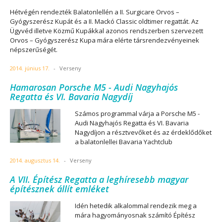
Hétvégén rendezték Balatonlellén a II. Surgicare Orvos –
Gyógyszerész Kupát és a II. Mackó Classic oldtimer regattát. Az
Ügyvéd illetve Közmű Kupákkal azonos rendszerben szervezett
Orvos – Gyógyszerész Kupa mára elérte társrendezvényeinek
népszerűségét.
2014. június 17.
-
Verseny
Hamarosan Porsche M5 - Audi Nagyhajós
Regatta és VI. Bavaria Nagydíj
Számos programmal várja a Porsche M5 -
Audi Nagyhajós Regatta és VI. Bavaria
Nagydíjon a résztvevőket és az érdeklődőket
a balatonlellei Bavaria Yachtclub
2014. augusztus 14.
-
Verseny
A VII. Építész Regatta a leghíresebb magyar
építésznek állít emléket
Idén hetedik alkalommal rendezik meg a
mára hagyományosnak számító Építész