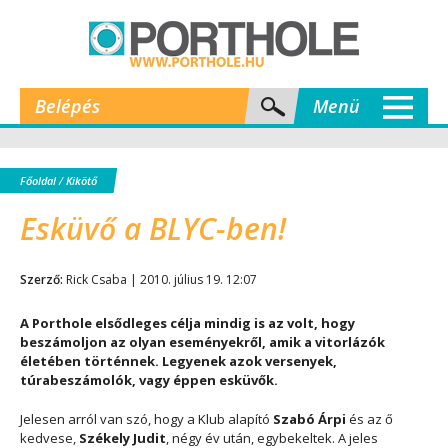
Belépés
Menü
Főoldal
/
Kikötő
Esküvő a BLYC-ben!
Szerző:
Rick Csaba | 2010. július 19. 12:07
A Porthole elsődleges célja mindig is az volt, hogy
beszámoljon az olyan eseményekről, amik a vitorlázók
életében történnek. Legyenek azok versenyek,
túrabeszámolók, vagy éppen esküvők.
Jelesen arról van szó, hogy a Klub alapító
Szabó Árpi
és az ő
kedvese,
Székely Judit
, négy év után, egybekeltek. A jeles