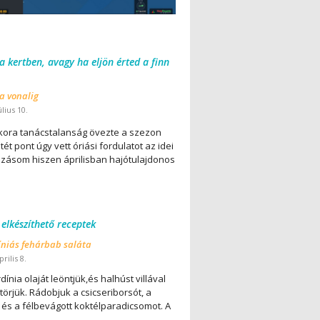
 a kertben, avagy ha eljön érted a finn
 a vonalig
úlius 10.
ora tanácstalanság övezte a szezon
ét pont úgy vett óriási fordulatot az idei
lázásom hiszen áprilisban hajótulajdonos
 elkészíthető receptek
íniás fehárbab saláta
rilis 8.
dínia olaját leöntjük,és halhúst villával
örjük. Rádobjuk a csicseriborsót, a
 és a félbevágott koktélparadicsomot. A
..