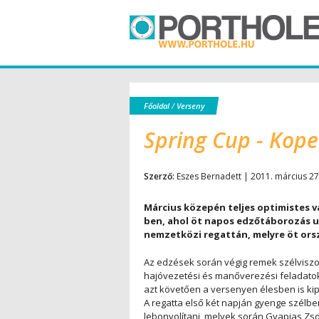
Főoldal
/
Verseny
Spring Cup - Kope
Szerző:
Eszes Bernadett | 2011. március 27
Március közepén teljes optimistes v
ben, ahol öt napos edzőtáborozás 
nemzetközi regattán, melyre öt orsz
Az edzések során végig remek szélviszony
hajóvezetési és manőverezési feladatoka
azt követően a versenyen élesben is kip
A regatta első két napján gyenge szélbe
lebonyolítani, melyek során Gyapjas Zso