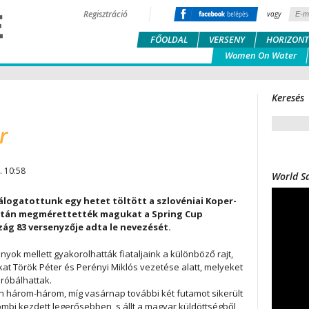
Regisztráció
vagy
FŐOLDAL
VERSENY
HORIZONT
Women On Water
Keresés
r
. 10:58
World Sa
álogatottunk egy hetet töltött a szlovéniai Koper-
után megmérettették magukat a Spring Cup
ág 83 versenyzője adta le nevezését.
ok mellett gyakorolhatták fiataljaink a különböző rajt,
t Török Péter és Perényi Miklós vezetése alatt, melyeket
róbálhattak.
n három-három, míg vasárnap további két futamot sikerült
mbi kezdett legerősebben, s állt a magyar küldöttségből