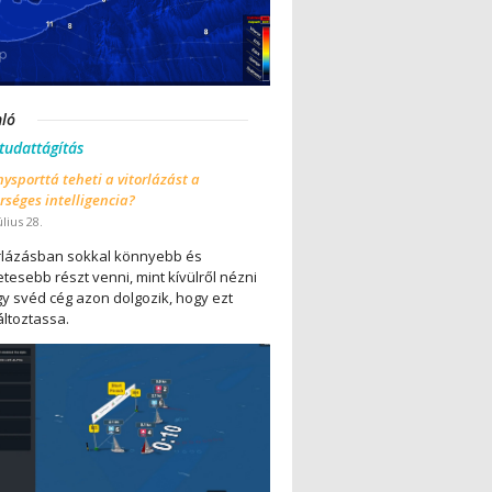
nló
 tudattágítás
ysporttá teheti a vitorlázást a
séges intelligencia?
úlius 28.
orlázásban sokkal könnyebb és
tesebb részt venni, mint kívülről nézni
gy svéd cég azon dolgozik, hogy ezt
ltoztassa.