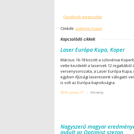
Facebook megosztás
Címkék:
optimist
,
koper
Kapcsolódó cikkek
Laser Európa Kupa, Koper
Március 16-18 között a szlovéniai Koper
vette kezdetét a lasersek 12 regattából á
versenysorozata, a Laser Európa Kupa,
egyben ifjúsági lasereseink válogató v
is volt az Európa-bajnokságra.
2014. június 17.
-
Verseny
Nagyszerű magyar eredmény
indult az Optimist szezon