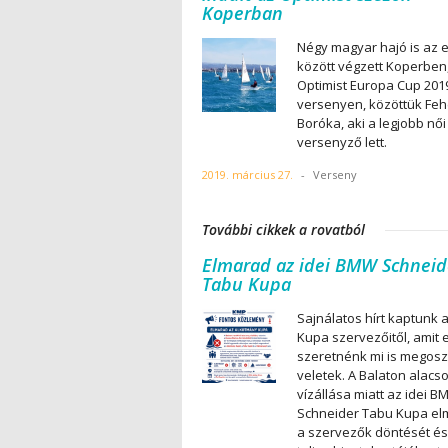
Koperban
Négy magyar hajó is az el
között végzett Koperben
Optimist Europa Cup 201
versenyen, közöttük Feh
Boróka, aki a legjobb női
versenyző lett.
2019. március 27.
-
Verseny
További cikkek a rovatból
Elmarad az idei BMW Schneid
Tabu Kupa
Sajnálatos hírt kaptunk 
Kupa szervezőitől, amit 
szeretnénk mi is megosz
veletek. A Balaton alacs
vízállása miatt az idei 
Schneider Tabu Kupa el
a szervezők döntését és