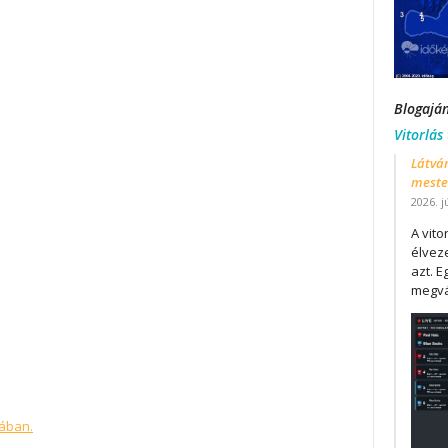
Blogajá
Vitorlás
Látván
mester
2026. j
A vit
élveze
azt. E
megvá
ában.