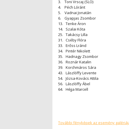
3. Toni Vrscaj (SLO)
4. Péch Lóránt
5. Vadnai Jonatán
6. Gyapjas Zsombor
13. Tenke Áron
14. Szalai Kóta
25. Takácsy Lilla
31. Cséby Flóra
33. Erőss Lránd
34. Pintér Nikolett
35. Hadnagy Zsombor
36. Roznár Katalin
39. Korchmáros Sára
43. Lászlóffy Levente
54. Józsa-Kovács Attila
56. Lászlóffy Ábel
64. Héjja Marcell
További fényképek az esemény galériáj