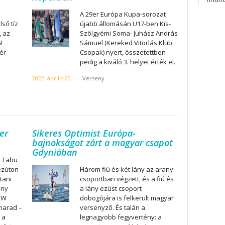
A 29er Európa Kupa-sorozat
ső tíz
újabb állomásán U17-ben Kis-
, az
Szölgyémi Soma- Juhász András
9
Sámuel (Kereked Vitorlás Klub
ér
Csopak) nyert, összetettben
pedig a kiváló 3. helyet érték el.
2022. április 20.
-
Verseny
er
Sikeres Optimist Európa-
bajnokságot zárt a magyar csapat
Gdyniában
a Tabu
ezúton
Három fiú és két lány az arany
tani
csoportban végzett, és a fiú és
ony
a lány ezüst csoport
BMW
dobogójára is felkerült magyar
marad –
versenyző. És talán a
 a
legnagyobb fegyvertény: a