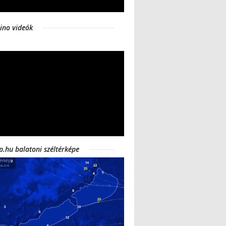
ino videók
p.hu balatoni széltérképe