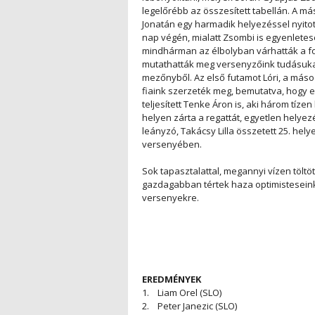
legelőrébb az összesített tabellán. A 
Jonatán egy harmadik helyezéssel nyito
nap végén, mialatt Zsombi is egyenletese
mindhárman az élbolyban várhatták a fo
mutathatták meg versenyzőink tudásukat
mezőnyből. Az első futamot Lóri, a máso
fiaink szerzeték meg, bemutatva, hogy er
teljesített Tenke Áron is, aki három tí
helyen zárta a regattát, egyetlen helye
leányzó, Takácsy Lilla összetett 25. hel
versenyében.
Sok tapasztalattal, megannyi vízen töl
gazdagabban tértek haza optimisteseink 
versenyekre.
EREDMÉNYEK
1. Liam Orel (SLO)
2. Peter Janezic (SLO)