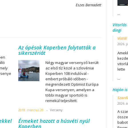
Eszes Bernadett
...
Vitorlás
dingi
Víztől
2026. j
Az ópésok Koperben folytatták a
sikerszériát
Amekk
ben
kezdet
lló
Négy magyar versenyző került
vitor
 mely
az első tíz közé a szlovéniai
lette
ersenye
Koperben 108 indulóval -
...
embert próbáló időben -
megrendezett Optimist Európa
Hajón is
Kupa versenyen, amelyen a
többi magyar sportoló is
Szard
remekül teljesített.
2026. áp
2018. március 20.
-
Verseny
A szar
összet
ekkel
Érmeket hozott a húsvéti nyúl
babot
Koperben
finom.