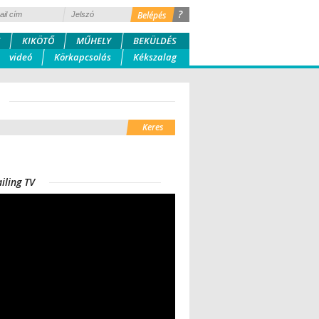
?
KIKÖTŐ
MŰHELY
BEKÜLDÉS
videó
Körkapcsolás
Kékszalag
iling TV