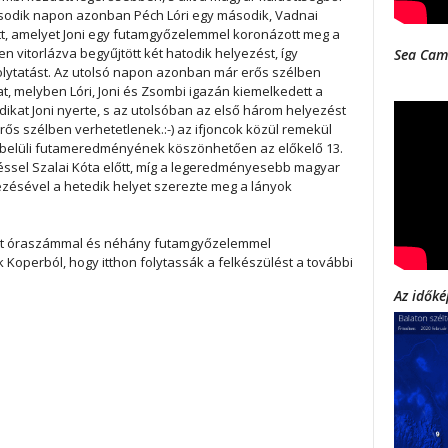
második napon azonban Péch Lóri egy második, Vadnai
tt, amelyet Joni egy futamgyőzelemmel koronázott meg a
n vitorlázva begyűjtött két hatodik helyezést, így
Sea Cam
lytatást. Az utolsó napon azonban már erős szélben
, melyben Lóri, Joni és Zsombi igazán kiemelkedett a
dikat Joni nyerte, s az utolsóban az első három helyezést
ős szélben verhetetlenek.:-) az ifjoncok közül remekül
zen belüli futameredményének köszönhetően az előkelő 13.
zéssel Szalai Kóta előtt, míg a legeredményesebb magyar
yezésével a hetedik helyet szerezte meg a lányok
tött óraszámmal és néhány futamgyőzelemmel
Koperból, hogy itthon folytassák a felkészülést a további
Az időké