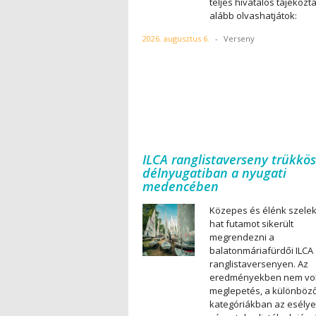
teljes hivatalos tájékozt
alább olvashatjátok:
2026. augusztus 6.
-
Verseny
ILCA ranglistaverseny trükkös
délnyugatiban a nyugati
medencében
Közepes és élénk szele
hat futamot sikerült
megrendezni a
balatonmáriafürdői ILCA
ranglistaversenyen. Az
eredményekben nem vol
meglepetés, a különböz
kategóriákban az esély