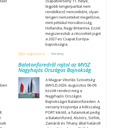
atást
csapatverseny 11. helye,
legjobb tengerparttal nem
rendelkező nemzetként, olyan
tengeri nemzeteket megelőzve,
mint például Horvátország,
Hollandia, Nagy-Britannia. Ezzel
megszereztük a részvételi jogot
a 2027-es Csapat Európa-
bajnokságra.
2026. augusztus 6.
-
Verseny
Balatonfüredről rajtol az MVSZ
Nagyhajós Országos Bajnokság
A Magyar Vitorlás Szövetség
kben
(MVSZ) 2026. augusztus 06-09.
között rendezi meg a
Nagyhajós Országos
Bajnokságot Balatonfüreden. A
verseny központja a Kékszalag
t
PORT kikötő, a futamokat pedig
ő
a Balatonfüred, Alsóörs, Siófok,
esek
Zamárdi és Tihany által határolt