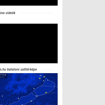
ino videók
p.hu balatoni széltérképe