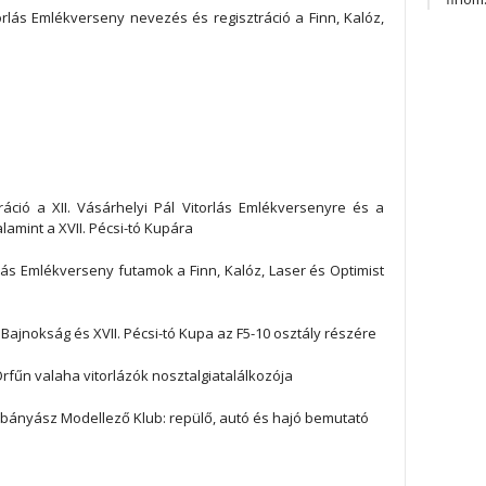
rlás Emlékverseny nevezés és regisztráció a Finn, Kalóz,
ó a XII. Vásárhelyi Pál Vitorlás Emlékversenyre és a
amint a XVII. Pécsi-tó Kupára
lás Emlékverseny futamok a Finn, Kalóz, Laser és Optimist
ajnokság és XVII. Pécsi-tó Kupa az F5-10 osztály részére
rfűn valaha vitorlázók nosztalgiatalálkozója
bányász Modellező Klub: repülő, autó és hajó bemutató