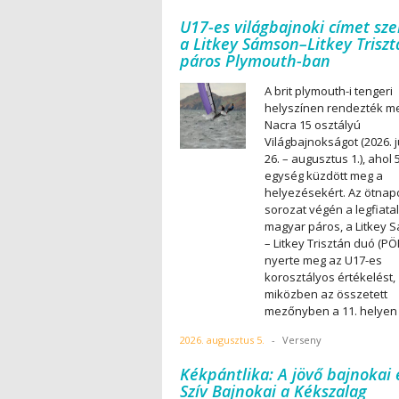
U17-es világbajnoki címet sze
a Litkey Sámson–Litkey Trisz
páros Plymouth-ban
A brit plymouth-i tengeri
helyszínen rendezték m
Nacra 15 osztályú
Világbajnokságot (2026. j
26. – augusztus 1.), ahol 
egység küzdött meg a
helyezésekért. Az ötnap
sorozat végén a legfiata
magyar páros, a Litkey 
– Litkey Trisztán duó (PÖ
nyerte meg az U17-es
korosztályos értékelést,
miközben az összetett
mezőnyben a 11. helyen 
2026. augusztus 5.
-
Verseny
Kékpántlika: A jövő bajnokai 
Szív Bajnokai a Kékszalag