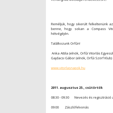
Reméljük, hogy sikerült felkeltenünk az
benne, hogy sokan a Compass Vitor
hétvégéjén.
Találkozunk Orfűn!
Anka Attila (elnök, Orfűi Vitorlás Egyes
Gajdacsi Gábor (elnök, Orfűi Szörf Klub
www.vitorlasnapok.hu
2011. augusztus 25., csütörtök
08:30 - 09:30 Nevezés és regisztráció 
09:00 Zászlófelvonás