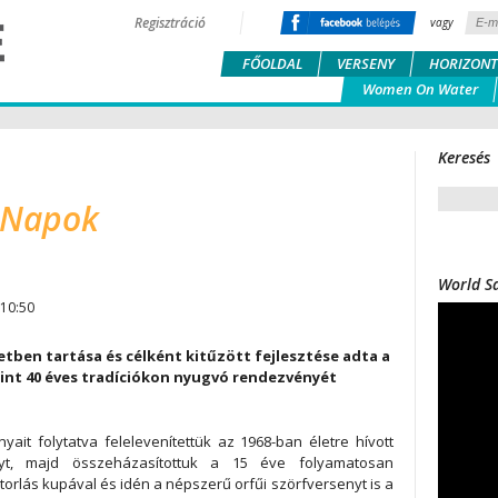
Regisztráció
vagy
FŐOLDAL
VERSENY
HORIZONT
Women On Water
Keresés
 Napok
World Sa
 10:50
letben tartása és célként kitűzött fejlesztése adta a
mint 40 éves tradíciókon nyugvó rendezvényét
t folytatva felelevenítettük az 1968-ban életre hívott
nyt, majd összeházasítottuk a 15 éve folyamatosan
orlás kupával és idén a népszerű orfűi szörfversenyt is a