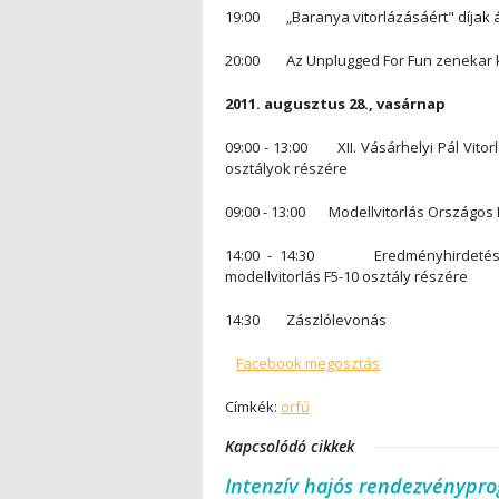
19:00 „Baranya vitorlázásáért" díjak 
20:00 Az Unplugged For Fun zenekar k
2011. augusztus 28., vasárnap
09:00 - 13:00 XII. Vásárhelyi Pál Vitor
osztályok részére
09:00 - 13:00 Modellvitorlás Országos B
14:00 - 14:30 Eredményhirdetés a F
modellvitorlás F5-10 osztály részére
14:30 Zászlólevonás
Facebook megosztás
Címkék:
orfű
Kapcsolódó cikkek
Intenzív hajós rendezvénypr