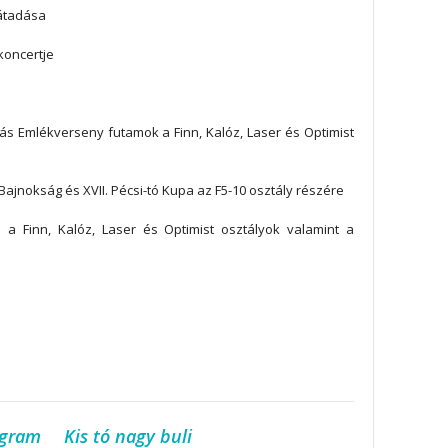
átadása
oncertje
lás Emlékverseny futamok a Finn, Kalóz, Laser és Optimist
ajnokság és XVII. Pécsi-tó Kupa az F5-10 osztály részére
inn, Kalóz, Laser és Optimist osztályok valamint a
ogram
Kis tó nagy buli