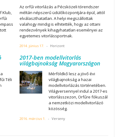
Az orfűi vitorlázás a Pécsközeli tórendszer
f Klub,
méltán népszerű üdülőközpontjára épül, attól
rfűi
elválaszthatatlan. A helyi megszállottak
Compass
valahogy mindig is elhitették, hogy az ottani
tott
rendezvények kihagyhatatlan eseményei az
egyetemes vitorlássportnak.
2014. június 17.
-
Horizont
ó
2017-ben modellvitorlás
világbajnokság Magyarországon
 a
Mérföldkő lesz a jövő évi
űi Téli
világbajnokság a hazai
n
modellvitorlázás történetében.
Világversennyel indul a 2017-es
vitorlásszezon, Orfűre fókuszál
a nemzetközi modellvitorlázó
közösség.
2016. március 1.
-
Verseny