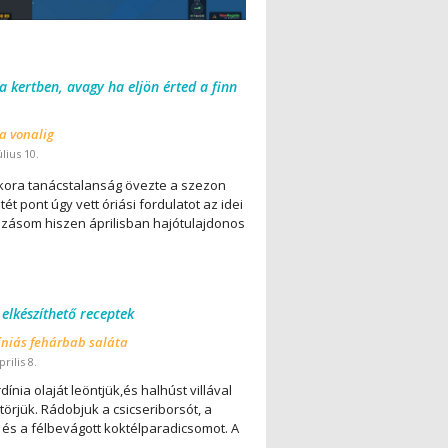
 a kertben, avagy ha eljön érted a finn
 a vonalig
úlius 10.
ora tanácstalanság övezte a szezon
ét pont úgy vett óriási fordulatot az idei
lázásom hiszen áprilisban hajótulajdonos
 elkészíthető receptek
íniás fehárbab saláta
rilis 8.
dínia olaját leöntjük,és halhúst villával
örjük. Rádobjuk a csicseriborsót, a
 és a félbevágott koktélparadicsomot. A
..