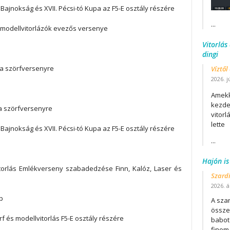
ajnokság és XVII. Pécsi-tó Kupa az F5-E osztály részére
...
 modellvitorlázók evezős versenye
Vitorlás
dingi
 a szörfversenyre
Víztől
2026. j
Amekk
kezdet
a szörfversenyre
vitor
lette
ajnokság és XVII. Pécsi-tó Kupa az F5-E osztály részére
...
Hajón is
torlás Emlékverseny szabadedzése Finn, Kalóz, Laser és
Szard
2026. áp
p
A szar
összet
 és modellvitorlás F5-E osztály részére
babot
finom.