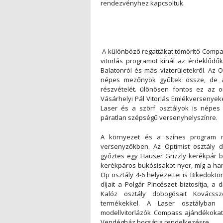
rendezvényhez kapcsoltuk.
A különböző regattákat tömörítő Comp
vitorlás programot kínál az érdeklődő
Balatonról és más vízterületekről. Az O
népes mezőnyök gyűltek össze, de az
részvételét. ülönösen fontos ez az o
Vásárhelyi Pál Vitorlás Emlékversenyek
Laser és a szörf osztályok is népes
páratlan szépségű versenyhelyszínre.
A környezet és a színes program me
versenyzőkben. Az Optimist osztály díj
győztes egy Hauser Grizzly kerékpár b
kerékpáros bukósisakot nyer, míg a har
Op osztály 4-6 helyezettei is Bikedokt
díjait a Polgár Pincészet biztosítja, a
Kalóz osztály dobogósait Kovácss
termékekkel. A Laser osztályban
modellvitorlázók Compass ajándékokat k
Vendégház bocsátja rendelkezésre.