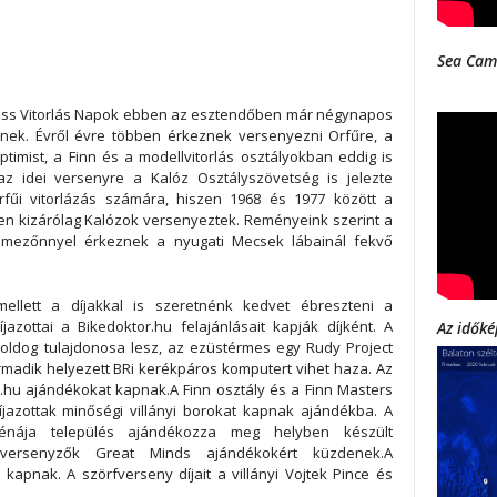
Sea Cam
ass Vitorlás Napok ebben az esztendőben már négynapos
knek. Évről évre többen érkeznek versenyezni Orfűre, a
ptimist, a Finn és a modellvitorlás osztályokban eddig is
 idei versenyre a Kalóz Osztályszövetség is jelezte
rfűi vitorlázás számára, hiszen 1968 és 1977 között a
en kizárólag Kalózok versenyeztek. Reményeink szerint a
 mezőnnyel érkeznek a nyugati Mecsek lábainál fekvő
llett a díjakkal is szeretnénk kedvet ébreszteni a
azottai a Bikedoktor.hu felajánlásait kapják díjként. A
Az időké
oldog tulajdonosa lesz, az ezüstérmes egy Rudy Project
madik helyezett BRi kerékpáros komputert vihet haza. Az
or.hu ajándékokat kapnak.A Finn osztály és a Finn Masters
 díjazottak minőségi villányi borokat kapnak ajándékba. A
zénája település ajándékozza meg helyben készült
 versenyzők Great Minds ajándékokért küzdenek.A
apnak. A szörfverseny díjait a villányi Vojtek Pince és