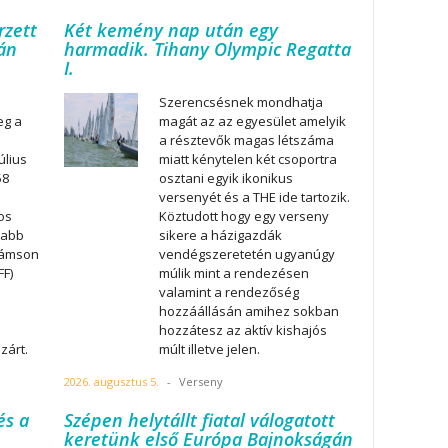
rzett
Két kemény nap után egy
tán
harmadik. Tihany Olympic Regatta
I.
Szerencsésnek mondhatja
eg a
magát az az egyesület amelyik
a résztevők magas létszáma
úlius
miatt kénytelen két csoportra
58
osztani egyik ikonikus
versenyét és a THE ide tartozik.
os
Köztudott hogy egy verseny
labb
sikere a házigazdák
Sámson
vendégszeretetén ugyanúgy
FF)
múlik mint a rendezésen
valamint a rendezőség
hozzáállásán amihez sokban
hozzátesz az aktív kishajós
zárt.
múlt illetve jelen.
2026. augusztus 5.
-
Verseny
és a
Szépen helytállt fiatal válogatott
keretünk első Európa Bajnokságán