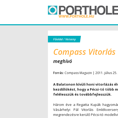
Főoldal
/
Verseny
Compass Vitorlás
meghívó
Forrás:
Compass Magazin | 2011. július 25.
A Balatonon kívüli honi vitorlázás é
kezdőlökést, hogy a Pécsi-tó több 
felélesszük és továbbfejlesszük.
Három éve a Regatta Kupák hagyományai
Vásárhelyi Pál Vitorlás Emlékverse
megrendezésre kerülő Pécsi-tó modellvit