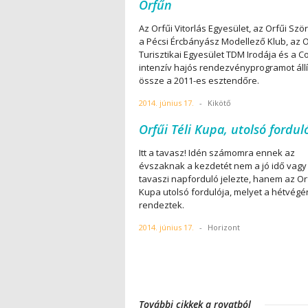
Orfűn
Az Orfűi Vitorlás Egyesület, az Orfűi Ször
a Pécsi Ércbányász Modellező Klub, az O
Turisztikai Egyesület TDM Irodája és a 
intenzív hajós rendezvényprogramot állí
össze a 2011-es esztendőre.
2014. június 17.
-
Kikötő
Orfűi Téli Kupa, utolsó fordul
Itt a tavasz! Idén számomra ennek az
évszaknak a kezdetét nem a jó idő vagy
tavaszi napforduló jelezte, hanem az Orf
Kupa utolsó fordulója, melyet a hétvégé
rendeztek.
2014. június 17.
-
Horizont
További cikkek a rovatból