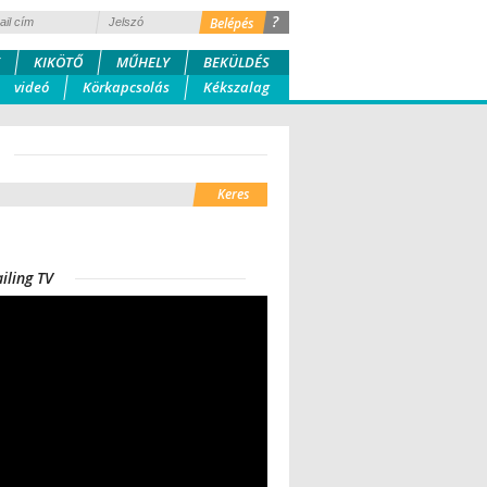
?
KIKÖTŐ
MŰHELY
BEKÜLDÉS
videó
Körkapcsolás
Kékszalag
iling TV