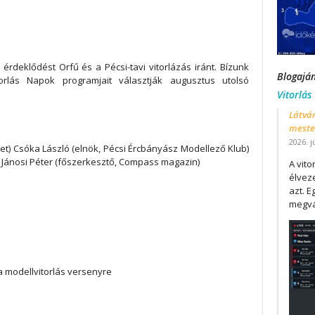
 érdeklődést Orfű és a Pécsi-tavi vitorlázás iránt. Bízunk
Blogajá
lás Napok programjait választják augusztus utolsó
Vitorlás
Látván
mester
2026. j
ület) Csóka László (elnök, Pécsi Ércbányász Modellező Klub)
) Jánosi Péter (főszerkesztő, Compass magazin)
A vit
élveze
azt. E
megvá
a modellvitorlás versenyre