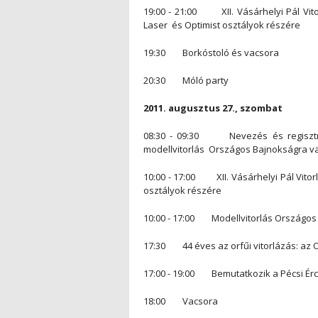
19:00 - 21:00 XII. Vásárhelyi Pál Vito
Laser és Optimist osztályok részére
19:30 Borkóstoló és vacsora
20:30 Móló party
2011. augusztus 27., szombat
08:30 - 09:30 Nevezés és regisztráci
modellvitorlás Országos Bajnokságra val
10:00 - 17:00 XII. Vásárhelyi Pál Vitor
osztályok részére
10:00 - 17:00 Modellvitorlás Országos B
17:30 44 éves az orfűi vitorlázás: az O
17:00 - 19:00 Bemutatkozik a Pécsi Érc
18:00 Vacsora