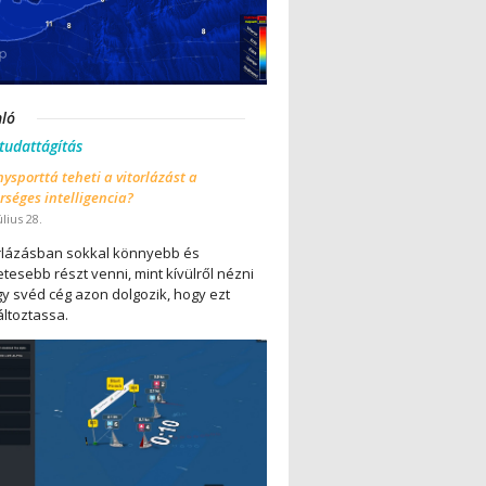
nló
 tudattágítás
ysporttá teheti a vitorlázást a
séges intelligencia?
úlius 28.
orlázásban sokkal könnyebb és
tesebb részt venni, mint kívülről nézni
gy svéd cég azon dolgozik, hogy ezt
ltoztassa.