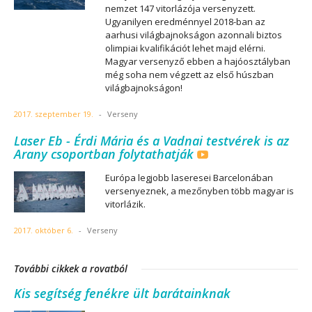
nemzet 147 vitorlázója versenyzett.
Ugyanilyen eredménnyel 2018-ban az
aarhusi világbajnokságon azonnali biztos
olimpiai kvalifikációt lehet majd elérni.
Magyar versenyző ebben a hajóosztályban
még soha nem végzett az első húszban
világbajnokságon!
2017. szeptember 19.
-
Verseny
Laser Eb - Érdi Mária és a Vadnai testvérek is az
Arany csoportban folytathatják
Európa legjobb laseresei Barcelonában
versenyeznek, a mezőnyben több magyar is
vitorlázik.
2017. október 6.
-
Verseny
További cikkek a rovatból
Kis segítség fenékre ült barátainknak