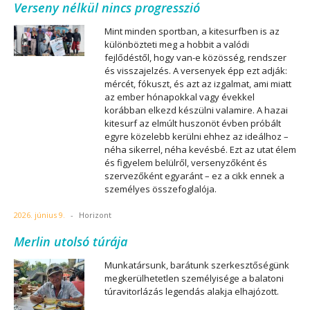
Verseny nélkül nincs progresszió
Mint minden sportban, a kitesurfben is az
különbözteti meg a hobbit a valódi
fejlődéstől, hogy van-e közösség, rendszer
és visszajelzés. A versenyek épp ezt adják:
mércét, fókuszt, és azt az izgalmat, ami miatt
az ember hónapokkal vagy évekkel
korábban elkezd készülni valamire. A hazai
kitesurf az elmúlt huszonöt évben próbált
egyre közelebb kerülni ehhez az ideálhoz –
néha sikerrel, néha kevésbé. Ezt az utat élem
és figyelem belülről, versenyzőként és
szervezőként egyaránt – ez a cikk ennek a
személyes összefoglalója.
2026. június 9.
-
Horizont
Merlin utolsó túrája
Munkatársunk, barátunk szerkesztőségünk
megkerülhetetlen személyisége a balatoni
túravitorlázás legendás alakja elhajózott.