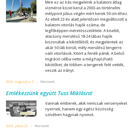
Mire ez az írás megjelenik a balatoni átlag
vízmérce közel kerül a 2003-as történelmi
mélypont július végén mért kerek 50 cm-éhez.
Az eltelt 23 év alatt jelentősen megváltozott a
balatoni vitorlás hajók száma, de
legfőképpen méretösszetétele. A kisebb,
alacsony merülésű 18-24 lábas hajók
kiszorultak a kikötőkből, és megjelentek az
akár 50 láb körüli, mély merülésű tengerre
való vitorlások. Kitört a fenék pánik. A belső
migráció célba vette a még hajózható
kikötőket, de többen a tengerek felé vették,
veszik az irányt.
2026. augusztus 5.
-
Horizont
Emlékezzünk együtt Tuss Miklósra!
Vannak emberek, akik nemcsak versenyeket
nyernek, hanem egy egész közösség
szívében hagynak nyomot.
2026. július 22.
-
Horizont