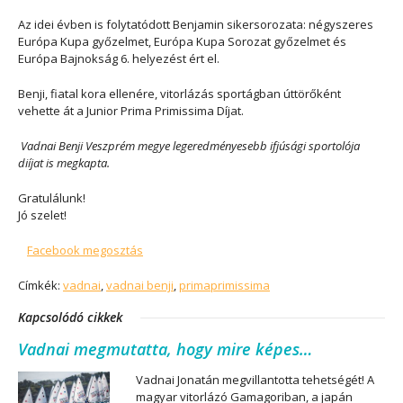
Az idei évben is folytatódott Benjamin sikersorozata: négyszeres
Európa Kupa győzelmet, Európa Kupa Sorozat győzelmet és
Európa Bajnokság 6. helyezést ért el.
Benji, fiatal kora ellenére, vitorlázás sportágban úttörőként
vehette át a Junior Prima Primissima Díjat.
Vadnai Benji Veszprém megye legeredményesebb ifjúsági sportolója
diíjat is megkapta.
Gratulálunk!
Jó szelet!
Facebook megosztás
Címkék:
vadnai
,
vadnai benji
,
primaprimissima
Kapcsolódó cikkek
Vadnai megmutatta, hogy mire képes…
Vadnai Jonatán megvillantotta tehetségét! A
magyar vitorlázó Gamagoriban, a japán