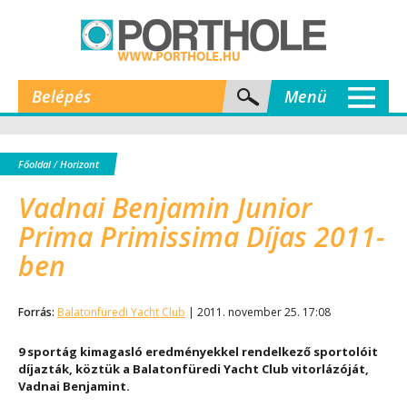
Belépés
Menü
Főoldal
/
Horizont
Vadnai Benjamin Junior
Prima Primissima Díjas 2011-
ben
Forrás:
Balatonfüredi Yacht Club
| 2011. november 25. 17:08
9 sportág kimagasló eredményekkel rendelkező sportolóit
díjazták, köztük a Balatonfüredi Yacht Club vitorlázóját,
Vadnai Benjamint.