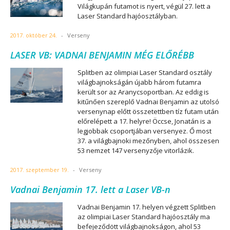
Világkupán futamot is nyert, végül 27. lett a
Laser Standard hajóosztályban.
2017. október 24.
-
Verseny
LASER VB: VADNAI BENJAMIN MÉG ELŐRÉBB
Splitben az olimpiai Laser Standard osztály
világbajnokságán újabb három futamra
került sor az Aranycsoportban. Az eddig is
kitűnően szereplő Vadnai Benjamin az utolsó
versenynap előtt összetettben tíz futam után
előrelépett a 17. helyre! Öccse, Jonatán is a
legjobbak csoportjában versenyez. Ő most
37. a világbajnoki mezőnyben, ahol összesen
53 nemzet 147 versenyzője vitorlázik.
2017. szeptember 19.
-
Verseny
Vadnai Benjamin 17. lett a Laser VB-n
Vadnai Benjamin 17. helyen végzett Splitben
az olimpiai Laser Standard hajóosztály ma
befejeződött világbajnokságon, ahol 53