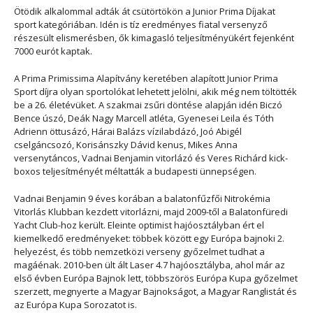
Ötödik alkalommal adták át csütörtökön a Junior Prima Díjakat
sport kategóriában. Idén is tíz eredményes fiatal versenyző
részesült elismerésben, ők kimagasló teljesítményükért fejenként
7000 eurót kaptak.
A Prima Primissima Alapítvány keretében alapított Junior Prima
Sport díjra olyan sportolókat lehetett jelölni, akik még nem töltötték
be a 26. életévüket. A szakmai zsűri döntése alapján idén Biczó
Bence úszó, Deák Nagy Marcell atléta, Gyenesei Leila és Tóth
Adrienn öttusázó, Hárai Balázs vízilabdázó, Joó Abigél
cselgáncsozó, Korisánszky Dávid kenus, Mikes Anna
versenytáncos, Vadnai Benjamin vitorlázó és Veres Richárd kick-
boxos teljesítményét méltatták a budapesti ünnepségen.
Vadnai Benjamin 9 éves korában a balatonfűzfői Nitrokémia
Vitorlás Klubban kezdett vitorlázni, majd 2009-től a Balatonfüredi
Yacht Club-hoz került. Eleinte optimist hajóosztályban ért el
kiemelkedő eredményeket: többek között egy Európa bajnoki 2.
helyezést, és több nemzetközi verseny győzelmet tudhat a
magáénak. 2010-ben ült ált Laser 4.7 hajóosztályba, ahol már az
első évben Európa Bajnok lett, többszörös Európa Kupa győzelmet
szerzett, megnyerte a Magyar Bajnokságot, a Magyar Ranglistát és
az Európa Kupa Sorozatot is.