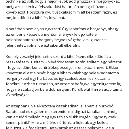
technika az volt, hogy a hajón lévők addig húzzák a horgonyokat,
amíg azok elérik a felszakadási határt, én pedig kihúzom a
következőt. Hosszúra nyúlt úszkálásom miatt kezdtem fázni, és
megkezdődött a kihűlés folyamata.
A sötétben nem olyan egyszerű úgy leborítani a horgonyt, ahogy
az ember elképzeli: a mentőmellények lelógó kötelei
beleakadhatnak a horgony hegyes végébe, ami gubancot
jelenthetett volna, de ezt sikerült elkerülni.
Komoly veszélyt jelentett viszont a kihűlésem: elkezdődött a
reszketésem. Tudtam, - búvárkodásom során átéltem egy párszor
- fogy az időm, koncentrálóképességem romokban hevert. Ekkor
követtem el azt a hibát, hogy a lábam valahogy beleakadhatott a
horgonykötél egy hurkába, és így szélsebesen lesiklottam a
fenékre. Közben rutinosan, az orromat befogva egyenlítgettem ki,
hogy ne szakadjon be a dobhártyám. Körülbelül 4m-re saccoltam a
vízmélységet.
Az iszapban ülve elkezdtem kiszabadítani a lábam a hurokból.
Barátomtól és egyben mesteremtől mindig azt tanultam: „mindig
van a tüdőd mélyén még egy utolsó slukk oxigén, úgyhogy csak
semmi pánik!" Mire a mólóhoz értünk, a fiúknak úgy kellett
felhúzniuk a fedélzetre. Betakartak az összes pokróccal, de a