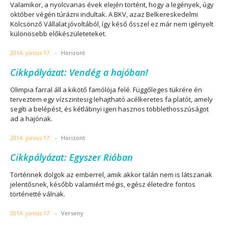
Valamikor, a nyolcvanas évek elején történt, hogy a legények, úgy
október végén túrázni indultak. A BKV, azaz Belkereskedelmi
Kölcsönző Vállalat jóvoltából, így késő ősszel ez már nem igényelt
különösebb előkészületeteket.
2014. június 17.
-
Horizont
Cikkpályázat: Vendég a hajóban!
Olimpia farral áll a kikötő famólója felé. Függőleges tükrére én
terveztem egy vízszintesig lehajtható acélkeretes fa platót, amely
segíti a belépést, és kétlábnyi igen hasznos többlethosszúságot
ad a hajónak.
2014. június 17.
-
Horizont
Cikkpályázat: Egyszer Rióban
Történnek dolgok az emberrel, amik akkor talán nem is látszanak
jelentősnek, később valamiért mégis, egész életedre fontos
történetté válnak.
2014. június 17.
-
Verseny