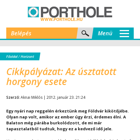
Belépés
Menü
Főoldal
/
Horizont
Cikkpályázat: Az úsztatott
horgony esete
Szerző:
Aknai Miklós | 2012. január 23. 21:24
Egy nyári nap reggelén érkeztünk meg Földvár kikötőjébe.
Olyan nap volt, amikor az ember úgy érzi, érdemes élni. A
Balaton még párába burkolódzott, de mi már
tapasztalatból tudtuk, hogy ez a kedvező idő jele.