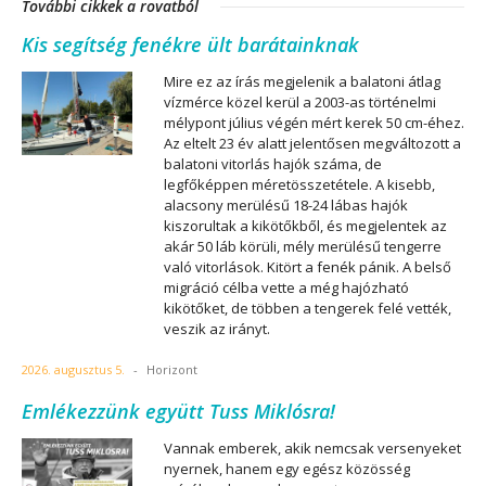
További cikkek a rovatból
Kis segítség fenékre ült barátainknak
Mire ez az írás megjelenik a balatoni átlag
vízmérce közel kerül a 2003-as történelmi
mélypont július végén mért kerek 50 cm-éhez.
Az eltelt 23 év alatt jelentősen megváltozott a
balatoni vitorlás hajók száma, de
legfőképpen méretösszetétele. A kisebb,
alacsony merülésű 18-24 lábas hajók
kiszorultak a kikötőkből, és megjelentek az
akár 50 láb körüli, mély merülésű tengerre
való vitorlások. Kitört a fenék pánik. A belső
migráció célba vette a még hajózható
kikötőket, de többen a tengerek felé vették,
veszik az irányt.
2026. augusztus 5.
-
Horizont
Emlékezzünk együtt Tuss Miklósra!
Vannak emberek, akik nemcsak versenyeket
nyernek, hanem egy egész közösség