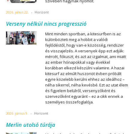
szívében hagynak nyomot.
2026. július 22.
-
Horizont
Verseny nélkül nincs progresszió
Mint minden sportban, a kitesurfben is az
különbözteti meg a hobbit a valódi
fejlődéstől, hogy van-e közösség, rendszer
és visszajelzés. A versenyek épp ezt adják:
mércét, fókuszt, és azt az izgalmat, ami miatt
az ember hónapokkal vagy évekkel
korábban elkezd készülni valamire. A hazai
kitesurf az elmúlt huszonöt évben próbált
egyre közelebb kerülni ehhez az ideálhoz –
néha sikerrel, néha kevésbé. Ezt az utat élem
és figyelem belülről, versenyzőként és
szervezőként egyaránt – ez a cikk ennek a
személyes összefoglalója.
2026. június 9.
-
Horizont
Merlin utolsó túrája