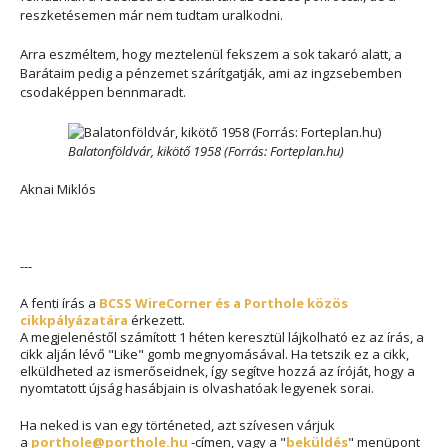
reszketésemen már nem tudtam uralkodni.
Arra eszméltem, hogy meztelenül fekszem a sok takaró alatt, a
Barátaim pedig a pénzemet szárítgatják, ami az ingzsebemben
csodaképpen bennmaradt.
Balatonföldvár, kikötő 1958 (Forrás: Forteplan.hu)
Aknai Miklós
---
A fenti írás a
BCSS WireCorner és a Porthole közös
cikkpályázatára
érkezett.
A megjelenéstől számított 1 héten keresztül lájkolható ez az írás, a
cikk alján lévő "Like" gomb megnyomásával. Ha tetszik ez a cikk,
elküldheted az ismerőseidnek, így segítve hozzá az íróját, hogy a
nyomtatott újság hasábjain is olvashatóak legyenek sorai.
Ha neked is van egy történeted, azt szívesen várjuk
a
porthole@porthole.hu
-címen, vagy a "
beküldés
" menüpont