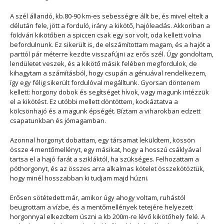
A szél állandó, kb.80-90 km-es sebességre állt be, és mivel eltelt a
délután fele, jött a forduló, irány a kikötő, hajóleadás. Akkoriban a
földvári kikötőben a spiccen csak egy sor volt, oda kellett volna
befordulnunk. Ez sikerült is, de elszámítottam magam, és a hajót a
parttól pár méterre kezdte visszafújni az erős szél. Úgy gondoltam,
lendületet veszek, és a kikötő másik felében megfordulok, de
kihagytam a számításból, hogy csupán a génuával rendelkezem,
így egy félig sikerült fordulóval megálltunk. Gyorsan döntenem
kellett: horgony dobok és segítséget hívok, vagy magunk intézzük
el a kikötést. Ez utóbbi mellett döntöttem, kockáztatva a
kölcsönhajó és a magunk épségét. Bíztam a viharokban edzett
csapatunkban és jómagamban.
Azonnal horgonyt dobattam, egy társamat leküldtem, kössön
össze 4 mentőmellényt, egy másikat, hogy a hosszú csáklyával
tartsa el a hajó farát a szikláktól, ha szükséges. Felhozattam a
póthorgonyt, és az összes arra alkalmas kötelet összekötöztük,
hogy minél hosszabban ki tudjam majd húzni.
Erősen sötétedett már, amikor úgy ahogy voltam, ruhástól
beugrottam a vízbe, és a mentőmellények tetejére helyezett
horgonnyal elkezdtem úszni a kb 200m-re lévő kikötőhely felé. A