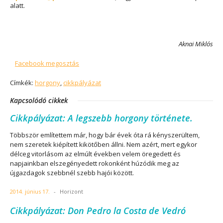
alatt.
Aknai Miklós
Facebook megosztás
Címkék:
horgony
,
cikkpályázat
Kapcsolódó cikkek
Cikkpályázat: A legszebb horgony története.
Többször említettem már, hogy bár évek óta rá kényszerültem,
nem szeretek kiépített kikötőben állni. Nem azért, mert egykor
délceg vitorlásom az elmúlt években velem öregedett és
napjainkban elszegényedett rokonként húzódik meg az
újgazdagok szebbnél szebb hajói között.
2014. június 17.
-
Horizont
Cikkpályázat: Don Pedro la Costa de Vedró