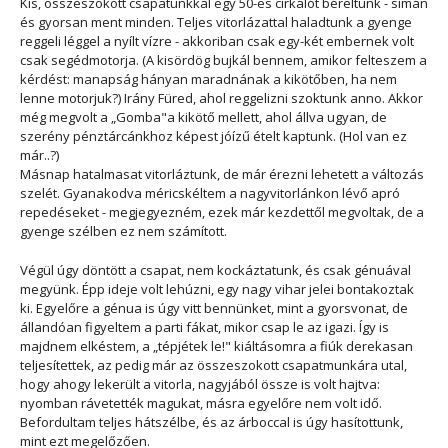
Kis, összeszokott csapatunkkal egy 50-es cirkálót béreltünk - simán
és gyorsan ment minden. Teljes vitorlázattal haladtunk a gyenge
reggeli léggel a nyílt vízre - akkoriban csak egy-két embernek volt
csak segédmotorja. (A kisördög bujkál bennem, amikor felteszem a
kérdést: manapság hányan maradnának a kikötőben, ha nem
lenne motorjuk?)
Irány Füred, ahol reggelizni szoktunk anno. Akkor
még megvolt a „Gomba"a kikötő mellett, ahol állva ugyan, de
szerény pénztárcánkhoz képest jóízű ételt kaptunk. (Hol van ez
már..?)
Másnap hatalmasat vitorláztunk, de már érezni lehetett a változás
szelét. Gyanakodva méricskéltem a nagyvitorlánkon lévő apró
repedéseket - megjegyezném, ezek már kezdettől megvoltak, de a
gyenge szélben ez nem számított.
Végül úgy döntött a csapat, nem kockáztatunk, és csak génuával
megyünk. Épp ideje volt lehúzni, egy nagy vihar jelei bontakoztak
ki. Egyelőre a génua is úgy vitt bennünket, mint a gyorsvonat, de
állandóan figyeltem a parti fákat, mikor csap le az igazi. Így is
majdnem elkéstem, a „tépjétek le!" kiáltásomra a fiúk derekasan
teljesítettek, az pedig már az összeszokott csapatmunkára utal,
hogy ahogy lekerült a vitorla, nagyjából össze is volt hajtva:
nyomban rávetették magukat, másra egyelőre nem volt idő.
Befordultam teljes hátszélbe, és az árboccal is úgy hasítottunk,
mint ezt megelőzően.