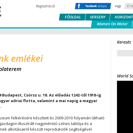
Regisztráció
vagy
FŐOLDAL
VERSENY
HORIZONT
Women On Water
Keresés
nk emlékei
olaterem
World Sa
4 Budapest, Csörsz u. 18. Az előadás 1242-től 1918-ig
yar adriai flotta, valamint a mai napig a magyar
.
úzeum felkérésére készített és 2009-2010 folyamán látható
gazdagon illusztrált nagyméretű színes tablója és a
inek alkotásairól készült reprodukciók segítségével