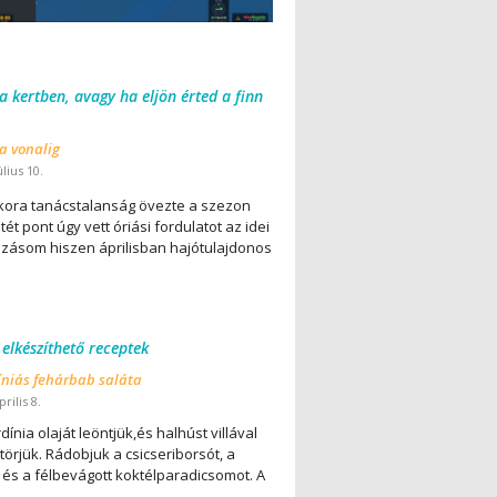
 a kertben, avagy ha eljön érted a finn
 a vonalig
úlius 10.
ora tanácstalanság övezte a szezon
ét pont úgy vett óriási fordulatot az idei
lázásom hiszen áprilisban hajótulajdonos
 elkészíthető receptek
íniás fehárbab saláta
rilis 8.
dínia olaját leöntjük,és halhúst villával
örjük. Rádobjuk a csicseriborsót, a
 és a félbevágott koktélparadicsomot. A
..