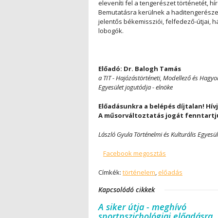
eleveníti fel a tengerészet történetét, h
Bemutatásra kerülnek a haditengerésze
jelentős békemissziói, felfedező-útjai,
lobogók.
Előadó:
Dr. Balogh Tamás
a TIT - Hajózástörténeti, Modellező és Hagy
Egyesület jogutódja - elnöke
Előadásunkra a belépés díjtalan! Hívja
A műsorváltoztatás jogát fenntartj
László Gyula Történelmi és Kulturális Egyes
Facebook megosztás
Címkék:
történelem
,
előadás
Kapcsolódó cikkek
A siker útja - meghívó
sportpszichológiai előadásra