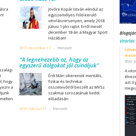
dásra
Jövőre Kopár István elindul az
n!
egyszemélyes Föld-kerülő
vitorlásversenyen, amely 2018.
júliusi 1-jén rajtol. Erről mesél
december 18-án a Magyar Sport
Blogajá
Házában!
Vitorlás
2017. december 17.
-
Horizont
Látván
mester
"A legnehezebb az, hogy az
2026. j
egyszerű dolgokat jól csináljuk”
szalag-
A vit
t
Érdi Mári sikereinek mentális,
élveze
l, hogy
fizikai és technikai
azt. E
yezni a
összetevőiről beszélt az MVSz
megvá
ljünk
szakmai sorozatának keddi
iemelten
előadásán.
2019. március 21.
-
Horizont