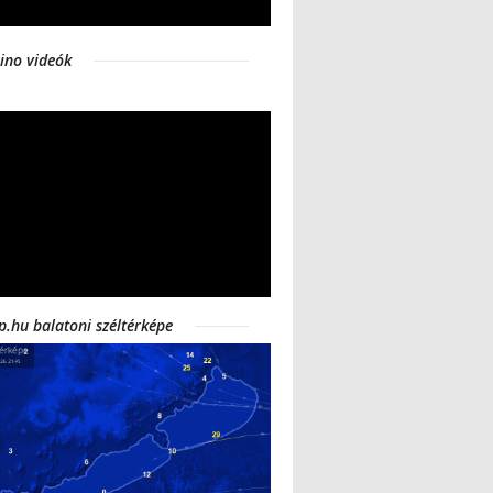
ino videók
p.hu balatoni széltérképe