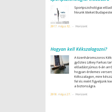
Sportpszichológiai előa
hívunk titeket Budapeste
2017. május 12.
-
Horizont
Hogyan kell Kékszalagozni?
A tizenháromszoros Kék
győztes Litkey Farkas tar
előadást június 6-án arró
hogyan érdemes versen
Kékszalagon, mire készü
fel és miért figyeljünk k
a biztonságra.
2018. május 27.
-
Horizont