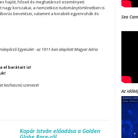
íres hajóit, hőseit és meghatározó eseményeit.
t nagy korszakai, a nemzetközi tudománytörténetben is
 háborús bevetései, valamint a korabeli egyenruhák és
Sea Cam
ományőrző Egyesület - az 1911-ben alapított Magyar Adria
 el barátait is!
uk!
ület közhasznú szervezet
Az időké
Kopár István előadása a Golden
Globe Race-ről