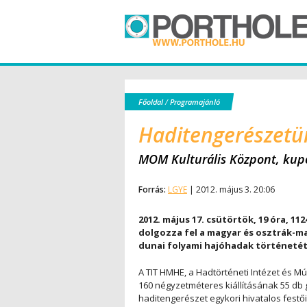
Főoldal
/
Programajánló
Haditengerészetü
MOM Kulturális Központ, kup
Forrás:
LGYE
| 2012. május 3. 20:06
2012. május 17. csütörtök, 19 óra, 112
dolgozza fel a magyar és osztrák-mag
dunai folyami hajóhadak történetét
A TIT HMHE, a Hadtörténeti Intézet és M
160 négyzetméteres kiállításának 55 db 
haditengerészet egykori hivatalos festő