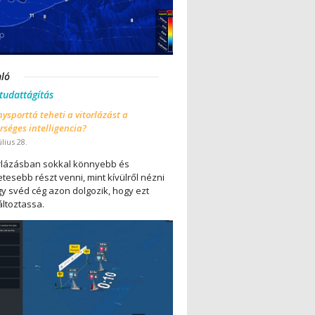
nló
 tudattágítás
ysporttá teheti a vitorlázást a
séges intelligencia?
úlius 28.
orlázásban sokkal könnyebb és
tesebb részt venni, mint kívülről nézni
gy svéd cég azon dolgozik, hogy ezt
ltoztassa.