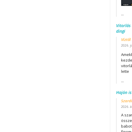
...
Vitorlás
dingi
Víztől
2026. j
Amekk
kezdet
vitor
lette
...
Hajón is
Szard
2026. áp
A szar
összet
babot
finom.