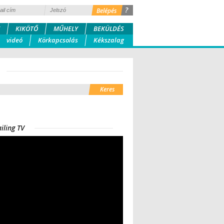
?
KIKÖTŐ
MŰHELY
BEKÜLDÉS
videó
Körkapcsolás
Kékszalag
iling TV