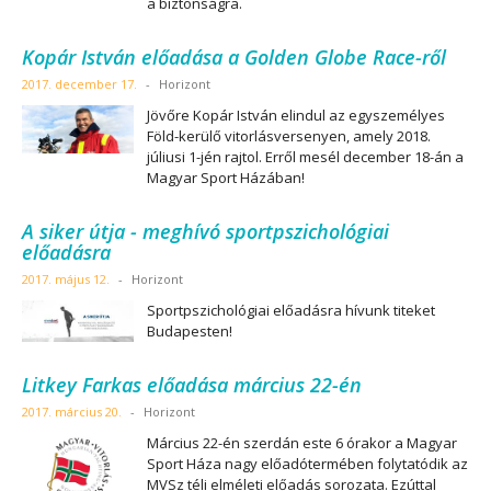
a biztonságra.
Kopár István előadása a Golden Globe Race-ről
2017. december 17.
-
Horizont
Jövőre Kopár István elindul az egyszemélyes
Föld-kerülő vitorlásversenyen, amely 2018.
júliusi 1-jén rajtol. Erről mesél december 18-án a
Magyar Sport Házában!
A siker útja - meghívó sportpszichológiai
előadásra
2017. május 12.
-
Horizont
Sportpszichológiai előadásra hívunk titeket
Budapesten!
Litkey Farkas előadása március 22-én
2017. március 20.
-
Horizont
Március 22-én szerdán este 6 órakor a Magyar
Sport Háza nagy előadótermében folytatódik az
MVSz téli elméleti előadás sorozata. Ezúttal