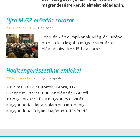
megrendezésre kerülő elméleti előadásán.
Újra MVSZ előadás sorozat
2016. január 18.
-
Horizont
Február 5-én olimpikonok, világ- és Európa-
bajnokok, a legjobb magyar vitorlázók
előadásaival kezdődik a sorozat
Haditengerészetünk emlékei
2014. június 17.
-
Programajánló
2012. május 17. csütörtök, 19 óra, 1124
Budapest, Csörsz u. 18. Az előadás 1242-től
1918-ig dolgozza fel a magyar és osztrák-
magyar adriai flotta, valamint a mai napig a
magyar dunai folyami hajóhadak történetét.