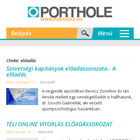
Belépés
Menü
Címke: előadás
Szövetségi kapitányok előadássorozata - 4.
előadás
2024. február 21.
-
Horizont
A negyedik epizódban Berecz Zsombor és Ian
Ainslie mellett egy vendégelőadót is hallhatunk,
dr. Goschi Gabriellát, aki vezető
sportpszichológus hazánkban.
TÉLI ONLINE VITORLÁS ELŐADÁSSOROZAT
2024. január 16.
-
Horizont