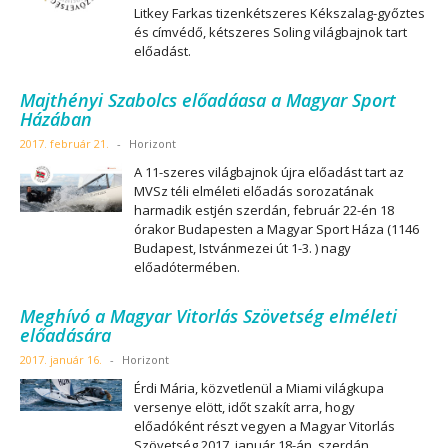
Litkey Farkas tizenkétszeres Kékszalag-győztes
és címvédő, kétszeres Soling világbajnok tart
előadást.
Majthényi Szabolcs előadáasa a Magyar Sport
Házában
2017. február 21.
-
Horizont
A 11-szeres világbajnok újra előadást tart az
MVSz téli elméleti előadás sorozatának
harmadik estjén szerdán, február 22-én 18
órakor Budapesten a Magyar Sport Háza (1146
Budapest, Istvánmezei út 1-3. ) nagy
előadótermében.
Meghívó a Magyar Vitorlás Szövetség elméleti
előadására
2017. január 16.
-
Horizont
Érdi Mária, közvetlenül a Miami világkupa
versenye elött, időt szakít arra, hogy
előadóként részt vegyen a Magyar Vitorlás
Szövetség 2017. január 18-án, szerdán