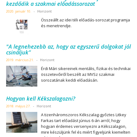
kezdődik a szakmai előadássorozat
2020. január 10.
-
Horizont
Összeállt az idei téli előadás-sorozat programja
és menetrendje.
"A legnehezebb az, hogy az egyszerű dolgokat jól
csináljuk”
2019. március 21.
-
Horizont
Érdi Mári sikereinek mentális, fizikai és technikai
összetevőiről beszélt az MVSz szakmai
sorozatának keddi előadásán.
Hogyan kell Kékszalagozni?
2018. május 27.
-
Horizont
A tizenháromszoros Kékszalag-győztes Litkey
Farkas tart előadást június 6-án arról, hogy
hogyan érdemes versenyezni a Kékszalagon,
mire készüljünk fel és miért figyeljünk kiemelten