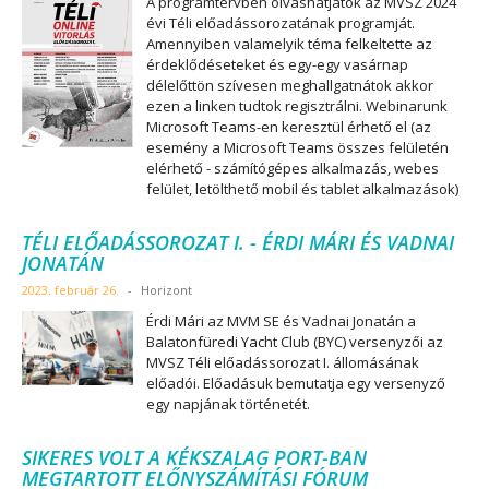
A programtervben olvashatjátok az MVSZ 2024
évi Téli előadássorozatának programját.
Amennyiben valamelyik téma felkeltette az
érdeklődéseteket és egy-egy vasárnap
délelőttön szívesen meghallgatnátok akkor
ezen a linken tudtok regisztrálni. Webinarunk
Microsoft Teams-en keresztül érhető el (az
esemény a Microsoft Teams összes felületén
elérhető - számítógépes alkalmazás, webes
felület, letölthető mobil és tablet alkalmazások)
TÉLI ELŐADÁSSOROZAT I. - ÉRDI MÁRI ÉS VADNAI
JONATÁN
2023. február 26.
-
Horizont
Érdi Mári az MVM SE és Vadnai Jonatán a
Balatonfüredi Yacht Club (BYC) versenyzői az
MVSZ Téli előadássorozat I. állomásának
előadói. Előadásuk bemutatja egy versenyző
egy napjának történetét.
SIKERES VOLT A KÉKSZALAG PORT-BAN
MEGTARTOTT ELŐNYSZÁMÍTÁSI FÓRUM