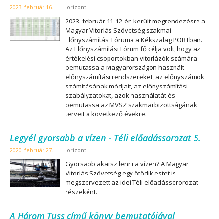
2023. február 16.
-
Horizont
2023. február 11-12-én került megrendezésre a
Magyar Vitorlás Szövetség szakmai
Előnyszámítási Fóruma a Kékszalag PORTban.
Az Előnyszámítási Fórum fő célja volt, hogy az
értékelési csoportokban vitorlázók számára
bemutassa a Magyarországon használt
előnyszámítási rendszereket, az előnyszámok
számításának módjait, az előnyszámítási
szabályzatokat, azok használatát és
bemutassa az MVSZ szakmai bizottságának
terveit a következő évekre.
Legyél gyorsabb a vízen - Téli előadássorozat 5.
2020. február 27.
-
Horizont
Gyorsabb akarsz lenni a vízen? A Magyar
Vitorlás Szövetség egy ötödik estet is
megszervezett az idei Téli előadássororozat
részeként.
A Három Tuss című könyv bemutatójával