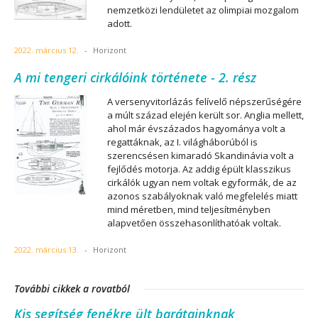
nemzetközi lendületet az olimpiai mozgalom
adott.
2022. március 12.
-
Horizont
A mi tengeri cirkálóink története - 2. rész
A versenyvitorlázás felívelő népszerűségére
a múlt század elején került sor. Anglia mellett,
ahol már évszázados hagyománya volt a
regattáknak, az I. világháborúból is
szerencsésen kimaradó Skandinávia volt a
fejlődés motorja. Az addig épült klasszikus
cirkálók ugyan nem voltak egyformák, de az
azonos szabályoknak való megfelelés miatt
mind méretben, mind teljesítményben
alapvetően összehasonlíthatóak voltak.
2022. március 13.
-
Horizont
További cikkek a rovatból
Kis segítség fenékre ült barátainknak