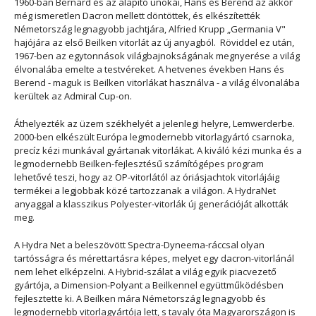
1960-ban Bernard és az alapító unokái, Hans és Berend az akkor
még ismeretlen Dacron mellett döntöttek, és elkészítették
Németország legnagyobb jachtjára, Alfried Krupp „Germania V"
hajójára az első Beilken vitorlát az új anyagból. Röviddel ez után,
1967-ben az egytonnások világbajnokságának megnyerése a világ
élvonalába emelte a testvéreket. A hetvenes években Hans és
Berend - maguk is Beilken vitorlákat használva - a világ élvonalába
kerültek az Admiral Cup-on.
Áthelyezték az üzem székhelyét a jelenlegi helyre, Lemwerderbe.
2000-ben elkészült Európa legmodernebb vitorlagyártó csarnoka,
precíz kézi munkával gyártanak vitorlákat. A kiváló kézi munka és a
legmodernebb Beilken-fejlesztésű számítógépes program
lehetővé teszi, hogy az OP-vitorlától az óriásjachtok vitorlájáig
termékei a legjobbak közé tartozzanak a világon. A HydraNet
anyaggal a klasszikus Polyester-vitorlák új generációját alkották
meg.
A Hydra Net a beleszövött Spectra-Dyneema-ráccsal olyan
tartósságra és mérettartásra képes, melyet egy dacron-vitorlánál
nem lehet elképzelni. A Hybrid-szálat a világ egyik piacvezető
gyártója, a Dimension-Polyant a Beilkennel együttműködésben
fejlesztette ki. A Beilken mára Németország legnagyobb és
legmodernebb vitorlagyártója lett, s tavaly óta Magyarországon is