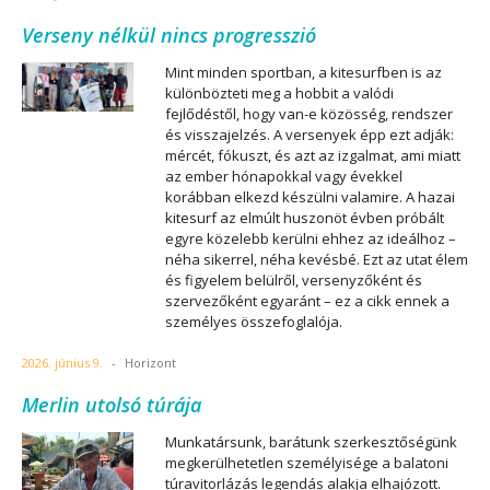
Verseny nélkül nincs progresszió
Mint minden sportban, a kitesurfben is az
különbözteti meg a hobbit a valódi
fejlődéstől, hogy van-e közösség, rendszer
és visszajelzés. A versenyek épp ezt adják:
mércét, fókuszt, és azt az izgalmat, ami miatt
az ember hónapokkal vagy évekkel
korábban elkezd készülni valamire. A hazai
kitesurf az elmúlt huszonöt évben próbált
egyre közelebb kerülni ehhez az ideálhoz –
néha sikerrel, néha kevésbé. Ezt az utat élem
és figyelem belülről, versenyzőként és
szervezőként egyaránt – ez a cikk ennek a
személyes összefoglalója.
2026. június 9.
-
Horizont
Merlin utolsó túrája
Munkatársunk, barátunk szerkesztőségünk
megkerülhetetlen személyisége a balatoni
túravitorlázás legendás alakja elhajózott.