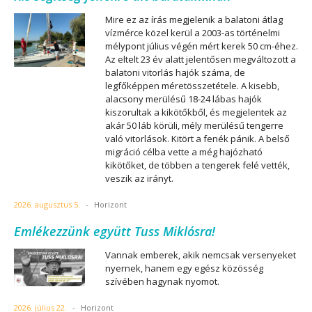
Mire ez az írás megjelenik a balatoni átlag
vízmérce közel kerül a 2003-as történelmi
mélypont július végén mért kerek 50 cm-éhez.
Az eltelt 23 év alatt jelentősen megváltozott a
balatoni vitorlás hajók száma, de
legfőképpen méretösszetétele. A kisebb,
alacsony merülésű 18-24 lábas hajók
kiszorultak a kikötőkből, és megjelentek az
akár 50 láb körüli, mély merülésű tengerre
való vitorlások. Kitört a fenék pánik. A belső
migráció célba vette a még hajózható
kikötőket, de többen a tengerek felé vették,
veszik az irányt.
2026. augusztus 5.
-
Horizont
Emlékezzünk együtt Tuss Miklósra!
Vannak emberek, akik nemcsak versenyeket
nyernek, hanem egy egész közösség
szívében hagynak nyomot.
2026. július 22.
-
Horizont