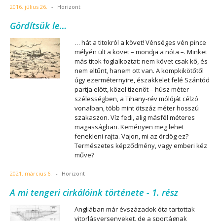
2016. július 26.
-
Horizont
Gördítsük le…
… hát a titokról a követ! Vénséges vén pince
mélyén ült a követ – mondja a nóta –. Minket
más titok foglalkoztat: nem követ csak kő, és
nem eltűnt, hanem ott van. A kompkikötőtől
úgy ezerméternyire, északkelet felé Szántód
partja előtt, közel tizenöt – húsz méter
szélességben, a Tihany-rév mólóját célzó
vonalban, több mint ötszáz méter hosszú
szakaszon. Víz fedi, alig másfél méteres
magasságban. Keményen meg lehet
fenekleni rajta. Vajon, mi az ördög ez?
Természetes képződmény, vagy emberi kéz
műve?
2021. március 6.
-
Horizont
A mi tengeri cirkálóink története - 1. rész
Angliában már évszázadok óta tartottak
vitorlásversenyeket, de a sportágnak