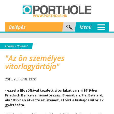
Belépés
Menü
Főoldal
/
Horizont
"Az ön személyes
vitorlagyártója"
2010. április 18. 13:06
- ezzel a filozófiával kezdett vitorlákat varrni 1919-ben
Friedrich Beilken a németországi Brémában. Fia, Bernard,
aki 1936-ban átvette az üzemet, áttért a kishajós vitorlák
gyártására.