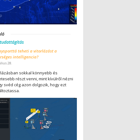
nló
 tudattágítás
ysporttá teheti a vitorlázást a
séges intelligencia?
úlius 28.
orlázásban sokkal könnyebb és
tesebb részt venni, mint kívülről nézni
gy svéd cég azon dolgozik, hogy ezt
ltoztassa.