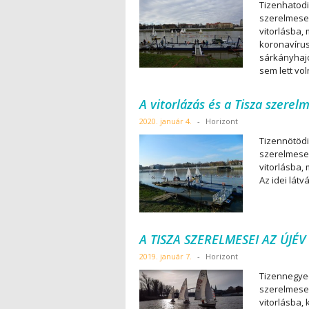
Tizenhatodik
szerelmesei
vitorlásba,
koronavírus
sárkányhajó
sem lett vol
A vitorlázás és a Tisza szerel
2020. január 4.
-
Horizont
Tizennötödik
szerelmesei
vitorlásba,
Az idei látv
A TISZA SZERELMESEI AZ ÚJÉV
2019. január 7.
-
Horizont
Tizennegyedi
szerelmesei
vitorlásba, 