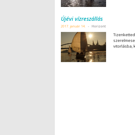
Újévi vízreszállás
2017. január 14.
-
Horizont
Tizenkettedi
szerelmesei
vitorlásba,