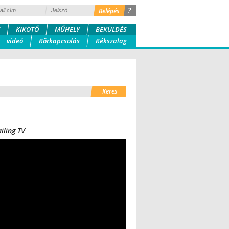
?
KIKÖTŐ
MŰHELY
BEKÜLDÉS
videó
Körkapcsolás
Kékszalag
iling TV