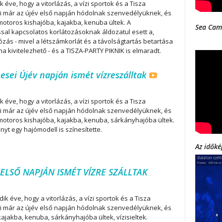
 éve, hogy a vitorlázás, a vízi sportok és a Tisza
 már az újév első napján hódolnak szenvedélyüknek, és
 motoros kishajóba, kajakba, kenuba ültek. A
Sea Cam
sal kapcsolatos korlátozásoknak áldozatul esett a,
zás - mivel a létszámkorlát és a távolságtartás betartása
na kivitelezhető - és a TISZA-PARTY PIKNIK is elmaradt.
mesei Újév napján ismét vízreszálltak
 éve, hogy a vitorlázás, a vízi sportok és a Tisza
 már az újév első napján hódolnak szenvedélyüknek, és
 motoros kishajóba, kajakba, kenuba, sárkányhajóba ültek.
ányt egy hajómodell is színesítette.
Az időké
 ELSŐ NAPJÁN ISMÉT VÍZRE SZÁLLTAK
k éve, hogy a vitorlázás, a vízi sportok és a Tisza
 már az újév első napján hódolnak szenvedélyüknek, és
kajakba, kenuba, sárkányhajóba ültek, vízisieltek.