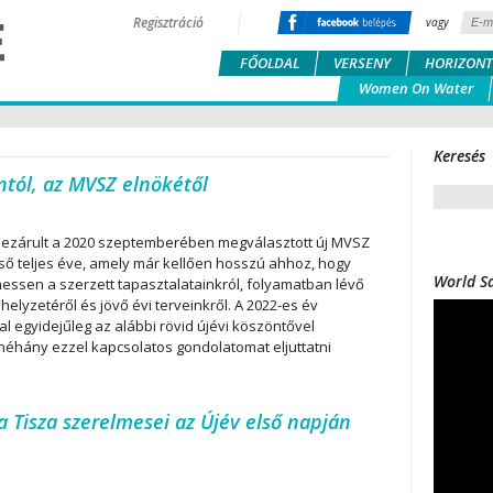
Regisztráció
vagy
FŐOLDAL
VERSENY
HORIZONT
Women On Water
Keresés
ntól, az MVSZ elnökétől
lezárult a 2020 szeptemberében megválasztott új MVSZ
ső teljes éve, amely már kellően hosszú ahhoz, hogy
World Sa
hessen a szerzett tapasztalatainkról, folyamatban lévő
helyzetéről és jövő évi terveinkről. A 2022-es év
al egyidejűleg az alábbi rövid újévi köszöntővel
éhány ezzel kapcsolatos gondolatomat eljuttatni
s a Tisza szerelmesei az Újév első napján