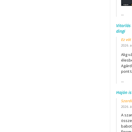
...
Vitorlás
dingi
Ez vót
2026. a
Alig v
élesb
Agárd
pont t
...
Hajón is
Szard
2026. áp
A szar
összet
babot
finom.