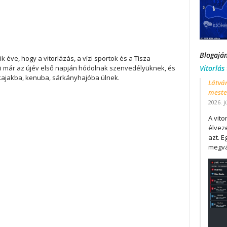
Blogajá
k éve, hogy a vitorlázás, a vízi sportok és a Tisza
 már az újév első napján hódolnak szenvedélyüknek, és
Vitorlás
 kajakba, kenuba, sárkányhajóba ülnek.
Látván
mester
2026. j
A vit
élveze
azt. E
megvá