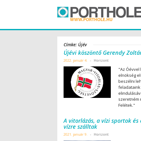
Címke: Újév
Újévi köszöntő Gerendy Zoltá
2022. január 4.
-
Horizont
"Az Óévvel 
elnökség el
beszélni le
feladataink 
elindulásáv
szeretném n
Felétek."
A vitorlázás, a vízi sportok é
vízre szálltak
2021. január 9.
-
Horizont