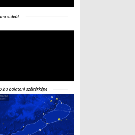
ino videók
p.hu balatoni széltérképe