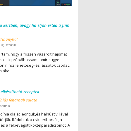
 a kertben, avagy ha eljön érted a finn
 Tihanyba'
ugusztus 8.
ártam, hogy a frissen vásárolt hajómat
en is kipróbálhassam -amire ugye
on nincs lehetőség- és lássatok csodát,
alálta
 elkészíthető receptek
íniás fehárbab saláta
rilis 8.
dínia olaját leöntjük,és halhúst villával
örjük. Rádobjuk a csicseriborsót, a
 és a félbevágott koktélparadicsomot. A
..