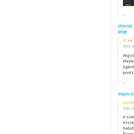
...
Vitorlás
dingi
Ez vót
2026. a
Alig v
élesb
Agárd
pont t
...
Hajón is
Szard
2026. áp
A szar
összet
babot
finom.