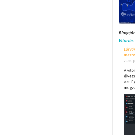
Blogajá
Vitorlás
Látván
mester
2026. j
A vit
élveze
azt. E
megvá