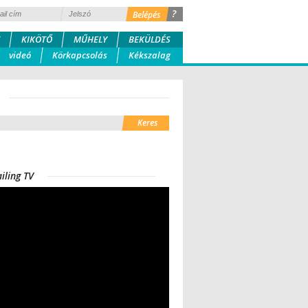
?
KIKÖTŐ
MŰHELY
BEKÜLDÉS
videó
Körkapcsolás
Kékszalag
iling TV