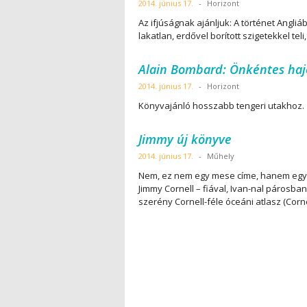
2014. június 17.
-
Horizont
Az ifjúságnak ajánljuk: A történet Angli
lakatlan, erdővel borított szigetekkel t
Alain Bombard: Önkéntes haj
2014. június 17.
-
Horizont
Könyvajánló hosszabb tengeri utakhoz.
Jimmy új könyve
2014. június 17.
-
Műhely
Nem, ez nem egy mese címe, hanem egy 
Jimmy Cornell – fiával, Ivan-nal párosban
szerény Cornell-féle óceáni atlasz (Corne