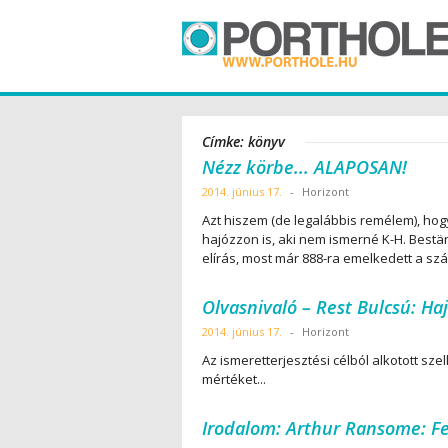
Címke: könyv
Nézz körbe... ALAPOSAN!
2014. június 17.
-
Horizont
Azt hiszem (de legalábbis remélem), hogy
hajózzon is, aki nem ismerné K-H. Best
elírás, most már 888-ra emelkedett a sz
Olvasnivaló – Rest Bulcsú: Ha
2014. június 17.
-
Horizont
Az ismeretterjesztési célból alkotott sz
mértéket...
Irodalom: Arthur Ransome: F