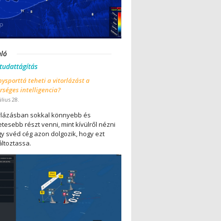
nló
 tudattágítás
ysporttá teheti a vitorlázást a
séges intelligencia?
úlius 28.
orlázásban sokkal könnyebb és
tesebb részt venni, mint kívülről nézni
gy svéd cég azon dolgozik, hogy ezt
ltoztassa.