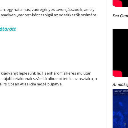
ában, egy hatalmas, vadregényes tavon játszódik, amely
eli, amolyan „vadon"-ként szolgál az odaérkezők számára.
Sea Cam
ótörött
kiadványt leplezünk le. Tizenhárom sikeres mű után
 – újabb etalonnak számító albumot tett le az asztalra, a
ll ’s Ocean Atlas) cím mögé bújtatva.
Az időké