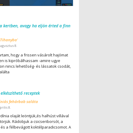
 a kertben, avagy ha eljön érted a finn
 Tihanyba'
ugusztus 8.
ártam, hogy a frissen vásárolt hajómat
en is kipróbálhassam -amire ugye
on nincs lehetőség- és lássatok csodát,
alálta
 elkészíthető receptek
íniás fehárbab saláta
rilis 8.
dínia olaját leöntjük,és halhúst villával
örjük. Rádobjuk a csicseriborsót, a
 és a félbevágott koktélparadicsomot. A
..