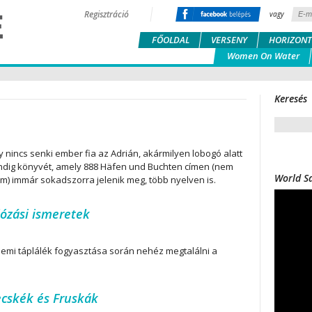
Regisztráció
vagy
FŐOLDAL
VERSENY
HORIZONT
Women On Water
Keresés
 nincs senki ember fia az Adrián, akármilyen lobogó alatt
ändig könyvét, amely 888 Häfen und Buchten címen (nem
World Sa
ám) immár sokadszorra jelenik meg, több nyelven is.
józási ismeretek
ellemi táplálék fogyasztása során nehéz megtalálni a
ecskék és Fruskák