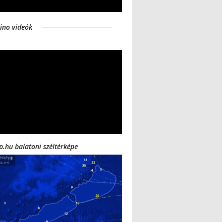
ino videók
p.hu balatoni széltérképe