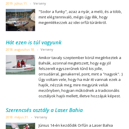
2019. július 11.
-
Verseny
"Sodor a funky", azaz a nyár, a meló, és a több,
mint elég tennivaló, mégis úgy illik, hogy
megemlékezzek az idei orfűi túránkról.
Hát ezen is túl vagyunk
2018. augusztus 18.
-
Verseny
Amikor tavaly szeptember körül megérkeztek a
Bahiák, azonnal megtetszett, hogy egy jól
felszerelt egyszerűnek tűnő kis jolle,
orrsudárral, genakerrel, pont, mint a "nagyok". :)
Úgy voltam vele, hogy ha már itt vannak ezek a
hajók, nézzük meg, mire megyünk velük
mezőnyben, hogyan működnek a tradicionális
osztályok hajói mellett, illetve hozzájuk képest.
Szerencsés osztály a Laser Bahia
2018. május 31.
-
Verseny
Június 14-én kezdődik Orfűn a Laser Bahia