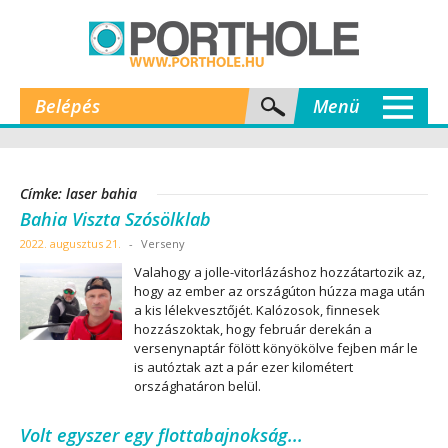
Belépés
Menü
Címke: laser bahia
Bahia Viszta Szósölklab
2022. augusztus 21.
-
Verseny
Valahogy a jolle-vitorlázáshoz hozzátartozik az,
hogy az ember az országúton húzza maga után
a kis lélekvesztőjét. Kalózosok, finnesek
hozzászoktak, hogy február derekán a
versenynaptár fölött könyökölve fejben már le
is autóztak azt a pár ezer kilométert
országhatáron belül.
Volt egyszer egy flottabajnokság...