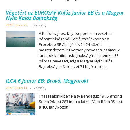
Végetért az EUROSAF Kalóz Junior EB és a Magyar
Nyílt Kalóz Bajnokság
2022. július 25.
-
Verseny
A Kalóz hajóosztály cseppet sem vesztett
népszerűségéből - erről tanúskodnak a
Procelero SE által július 21-24 között
megrendezett két verseny nevezési számai. A
juniorok kontinensbajnokságára 4 nemzet 33
párosa nevezett, míg a Magyar Nyílt Kalóz
Bajnokságon 3 nemzet 71 hajója indult.
ILCA 6 Junior EB: Bravó, Magyarok!
2022. július 13.
-
Verseny
Thesszalonikiben Nagy Bendegúz 19., Sigmond
Soma 26. lett 283 induló közül, Vida Róza 35. lett
a 106 lány között.