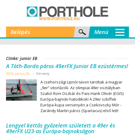
Belépés
Menü
Címke: junior EB
A Tóth-Borda páros 49erFX Junior EB ezüstérmes!
2024. június 10.
-
Verseny
A csehországi Lipnói tavon taroltak a magyar
„9er” vitorlázók. Az olimpiai 49er osztályban
Szabó Roni Oszkár és Pais-Hank Olivér (EGIS)
Európa-bajnoki hatodikok! A 29er szkiffek
Európa-kupa versenyén a Csekovszky Mór -
Zarándy Martin páros (Spartacus) első lett!
Lengyel kettős győzelem született a 49er és
49erFX U23-as Európa-bajnokságon