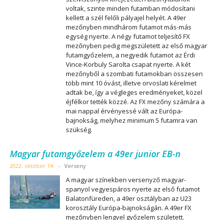
voltak, szinte minden futamban módosítani
kellett a szél felőli pályajel helyét. A 49er
mezőnyben mindhárom futamot más-más
egység nyerte. A négy futamot teljesítő FX
mezőnyben pedig megszületett az első magyar
futamgyőzelem, a negyedik futamot az Érdi
Vince-Korbuly Sarolta csapat nyerte. A két
mezőnyből a szombati futamokban összesen
több mint 10 óvást, illetve orvoslati kérelmet
adtak be, így a végleges eredményeket, közel
éjfélkor tették közzé. Az FX mezőny számára a
mai nappal érvényessé vált az Európa-
bajnokság, melyhez minimum 5 futamra van
szükség.
Magyar futamgyőzelem a 49er junior EB-n
2022. október 14.
-
Verseny
A magyar színekben versenyző magyar-
spanyol vegyespáros nyerte az első futamot
Balatonfüreden, a 49er osztályban az U23
korosztály Európa-bajnokságán. A 49er FX
mezőnyben lengyel győzelem született.