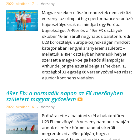
2022. október 17.
-
Verseny
Magyar vizeken először rendeztek nemzetközi
versenyt az olimpiai high-performance vitorlázó
hajóosztályoknak és mindjárt egy Európa-
bajnokságot. A 49er és a 49er FX osztályok
október 16-án zárult négynapos balatonfüredi
U23 korosztályú Európa-bajnokságán mindkét
kategóriában lengyel aranyérem született –
mellettük a 49er osztályban harmadik helyet
szerzett a magyar-belga kettős állampolgár
Arthur de Jonghe ezúttal belga színekben. 13
országból 33 egység 66 versenyzővel vett részt
a junior kontinens viadalon.
49er Eb: a harmadik napon az FX mezőnyben
született magyar győzelem
2022. október 16.
-
Verseny
Próbára tette a balatoni szél a balatonfüredi
U23 Eb mezőnyét! A verseny harmadik napján
annak ellenére három futamot sikerült
megrendezni a 49er pályán, hogy a
szélviszonyok kifejezetten bizonytalanok